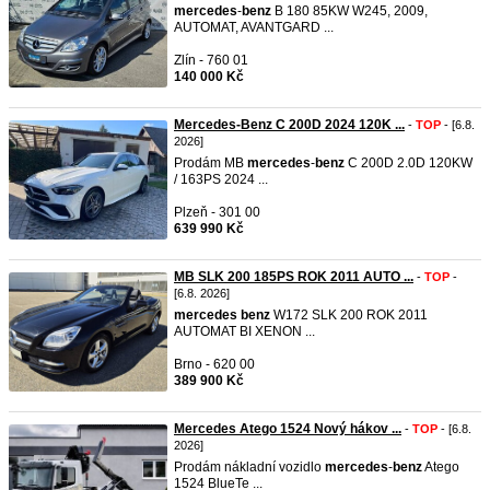
mercedes
-
benz
B 180 85KW W245, 2009,
AUTOMAT, AVANTGARD ...
Zlín - 760 01
140 000 Kč
Mercedes-Benz C 200D 2024 120K ...
-
TOP
- [6.8.
2026]
Prodám MB
mercedes
-
benz
C 200D 2.0D 120KW
/ 163PS 2024 ...
Plzeň - 301 00
639 990 Kč
MB SLK 200 185PS ROK 2011 AUTO ...
-
TOP
-
[6.8. 2026]
mercedes
benz
W172 SLK 200 ROK 2011
AUTOMAT BI XENON ...
Brno - 620 00
389 900 Kč
Mercedes Atego 1524 Nový hákov ...
-
TOP
- [6.8.
2026]
Prodám nákladní vozidlo
mercedes
-
benz
Atego
1524 BlueTe ...