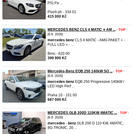
PS) Pa ...
Plzeň-jih - 334 01
415 000 Kč
MERCEDES BENZ CLS 4 MATIC ⭐ AM ...
-
TOP
-
[6.8. 2026]
mercedes
benz
CLS 4 MATIC - AMG PAKET ⭐ -
FULL LED ⭐ - ...
Brno - 620 00
399 900 Kč
Mercedes-Benz EQB 250 140kW SO ...
-
TOP
-
[6.8. 2026]
mercedes
-
benz
EQB 250 Progressive 140kW /
LED High Perf ...
Praha 10 - 101 00
687 000 Kč
MERCEDES GLB 200D 110KW 4MATIC ...
-
TOP
-
[6.8. 2026]
mercedes
-
benz
GLB 200 D 110 KW, 4MATIC,
8G-TRONIC, 20 ...