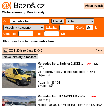
Přidat inzerát
Oblíbené inzeráty
,
Moje inzeráty
Co:
Lokalita:
Okolí:
km
Cena od:
- do:
Kč
Hlavní stránka
>
Auto
>
mercedes benz
Cena
1-20 inzerátů z 11 040
Nové inzeráty e-mailem
Mercedes Benz Sprinter 2,2CDi ...
-
TOP
- [6.8.
2026]
Velmi pěkný a čistý sprinter s odpočtem DPH
Najeto ori ...
Plzeň-jih - 334 01
475 000 Kč
Mercedes Benz E 220CDi 143KW A ...
-
TOP
-
[6.8. 2026]
Najeto 190 900 km Motor 1950 ccm / 143 kW (192