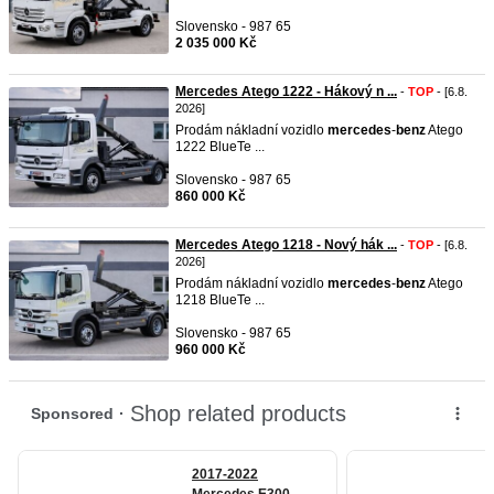
Slovensko - 987 65
2 035 000 Kč
Mercedes Atego 1222 - Hákový n ...
-
TOP
- [6.8.
2026]
Prodám nákladní vozidlo
mercedes
-
benz
Atego
1222 BlueTe ...
Slovensko - 987 65
860 000 Kč
Mercedes Atego 1218 - Nový hák ...
-
TOP
- [6.8.
2026]
Prodám nákladní vozidlo
mercedes
-
benz
Atego
1218 BlueTe ...
Slovensko - 987 65
960 000 Kč