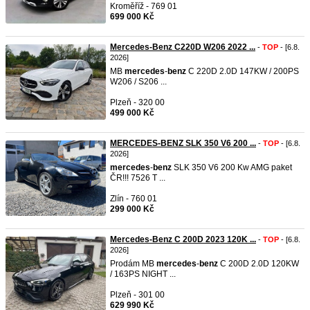
Kroměříž - 769 01
699 000 Kč
Mercedes-Benz C220D W206 2022 ...
-
TOP
- [6.8.
2026]
MB
mercedes
-
benz
C 220D 2.0D 147KW / 200PS
W206 / S206 ...
Plzeň - 320 00
499 000 Kč
MERCEDES-BENZ SLK 350 V6 200 ...
-
TOP
- [6.8.
2026]
mercedes
-
benz
SLK 350 V6 200 Kw AMG paket
ČR!!! 7526 T ...
Zlín - 760 01
299 000 Kč
Mercedes-Benz C 200D 2023 120K ...
-
TOP
- [6.8.
2026]
Prodám MB
mercedes
-
benz
C 200D 2.0D 120KW
/ 163PS NIGHT ...
Plzeň - 301 00
629 990 Kč