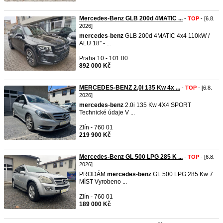
Mercedes-Benz GLB 200d 4MATIC ...
-
TOP
- [6.8.
2026]
mercedes
-
benz
GLB 200d 4MATIC 4x4 110kW /
ALU 18'' - ...
Praha 10 - 101 00
892 000 Kč
MERCEDES-BENZ 2,0i 135 Kw 4x ...
-
TOP
- [6.8.
2026]
mercedes
-
benz
2.0i 135 Kw 4X4 SPORT
Technické údaje V ...
Zlín - 760 01
219 900 Kč
Mercedes-Benz GL 500 LPG 285 K ...
-
TOP
- [6.8.
2026]
PRODÁM
mercedes
-
benz
GL 500 LPG 285 Kw 7
MÍST Vyrobeno ...
Zlín - 760 01
189 000 Kč