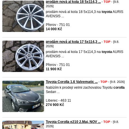
prodám nová al kola 18 5x114,3 ...
-
TOP
- [9.8.
2026]
prodám nová al kola 18 5x114,3 na
toyota
AURIS
AVENSIS ...
Přerov - 751 01
14 000 Kč
prodám nová al kola 17 5x114,3 ...
-
TOP
- [9.8.
2026]
prodám nová al kola 17 5x114,3 na
toyota
AURIS
AVENSIS ...
Přerov - 751 01
11 900 Kč
Toyota Corolla 1.6 Valvematic ...
-
TOP
- [9.8. 2026]
Nabízím k prodeji velmi zachovalou Toyotu
corolla
Sedan ...
Liberec - 463 11
274 900 Kč
Toyota Corolla e210 2.Maj. NOV ...
-
TOP
- [9.8.
2026]