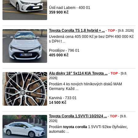
Ústí nad Labem - 400 01
359 900 Kč
Toyota Corolla TS 1,8 hybrid + ...
-
TOP
- [9.8. 2026]
Uvedená cena 405 000 Kč je bez DPH 490 000 Kč
s DPH t ...
Prostějov - 796 01
405 000 Kč
Alu disky 18" 5x114 KIA Toyota ...
-
TOP
- [9.8.
2026]
Prodám 4 ks nových hliníkových disků MAM
Germany. Každ ...
Karviná - 733 01
14 500 Kč
Toyota Corolla 1.5VVTi 10/2024 ...
-
TOP
- [9.8.
2026]
Prodám
toyota
corolla
1.5VVTi 92kw čtyřválec,
automatic ...