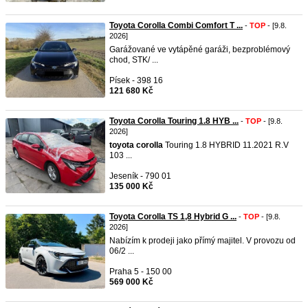
Toyota Corolla Combi Comfort T ...
-
TOP
- [9.8.
2026]
Garážované ve vytápěné garáži, bezproblémový
chod, STK/ ...
Písek - 398 16
121 680 Kč
Toyota Corolla Touring 1.8 HYB ...
-
TOP
- [9.8.
2026]
toyota
corolla
Touring 1.8 HYBRID 11.2021 R.V
103 ...
Jeseník - 790 01
135 000 Kč
Toyota Corolla TS 1,8 Hybrid G ...
-
TOP
- [9.8.
2026]
Nabízím k prodeji jako přímý majitel. V provozu od
06/2 ...
Praha 5 - 150 00
569 000 Kč