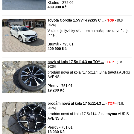
Kladno - 272 06
489 990 Kč
Toyota Corolla 1.5VVT-i 92kW C ...
-
TOP
- [9.8.
2026]
Vozidlo je fyzicky skladem na naší provozovně a je
ihne ...
Bruntál - 795 01
409 900 Kč
nová al kola 17 5x114,3 na TOY ...
-
TOP
- [9.8.
2026]
prodám nová al kola r17 5x114 ,3 na
toyota
AURIS
AVENSI ...
Přerov - 751 01
19 200 Kč
prodám nová al kola 17 5x114,3 ...
-
TOP
- [9.8.
2026]
prodám nová al kola 17 5x114 ,3 na
toyota
AURIS
AVENSIS ...
Přerov - 751 01
13 030 Kč