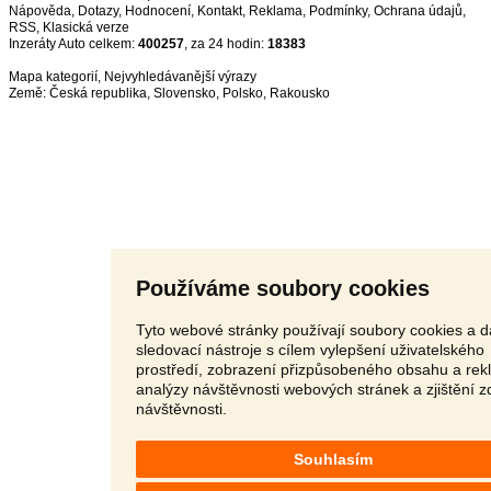
Nápověda
,
Dotazy
,
Hodnocení
,
Kontakt
,
Reklama
,
Podmínky
,
Ochrana údajů
,
RSS
,
Inzeráty Auto celkem:
400257
, za 24 hodin:
18383
Mapa kategorií
,
Nejvyhledávanější výrazy
Země:
Česká republika
,
Slovensko
,
Polsko
,
Rakousko
Používáme soubory cookies
Tyto webové stránky používají soubory cookies a d
sledovací nástroje s cílem vylepšení uživatelského
prostředí, zobrazení přizpůsobeného obsahu a rek
analýzy návštěvnosti webových stránek a zjištění z
návštěvnosti.
Souhlasím