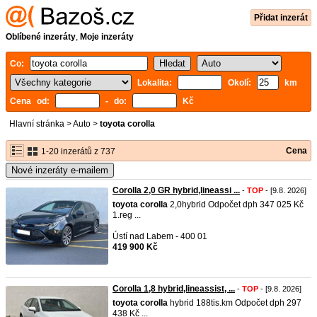
Přidat inzerát
Oblíbené inzeráty
,
Moje inzeráty
Co:
Lokalita:
Okolí:
km
Cena od:
- do:
Kč
Hlavní stránka
>
Auto
>
toyota corolla
Cena
1-20 inzerátů z 737
Nové inzeráty e-mailem
Corolla 2,0 GR hybrid,lineassi ...
-
TOP
- [9.8. 2026]
toyota
corolla
2,0hybrid Odpočet dph 347 025 Kč
1.reg ...
Ústí nad Labem - 400 01
419 900 Kč
Corolla 1,8 hybrid,lineassist, ...
-
TOP
- [9.8. 2026]
toyota
corolla
hybrid 188tis.km Odpočet dph 297
438 Kč ...