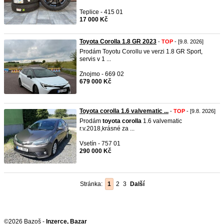
Teplice - 415 01
17 000 Kč
Toyota Corolla 1.8 GR 2023
-
TOP
- [9.8. 2026]
Prodám Toyotu Corollu ve verzi 1.8 GR Sport,
servis v 1 ...
Znojmo - 669 02
679 000 Kč
Toyota corolla 1.6 valvematic ...
-
TOP
- [9.8. 2026]
Prodám
toyota
corolla
1.6 valvematic
r.v.2018,krásné za ...
Vsetín - 757 01
290 000 Kč
Stránka:
1
2
3
Další
©2026 Bazoš -
Inzerce, Bazar