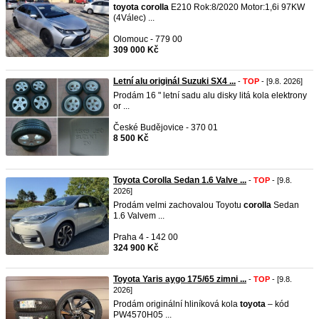
toyota
corolla
E210 Rok:8/2020 Motor:1,6i 97KW
(4Válec) ...
Olomouc - 779 00
309 000 Kč
Letní alu originál Suzuki SX4 ...
-
TOP
- [9.8. 2026]
Prodám 16 " letní sadu alu disky litá kola elektrony
or ...
České Budějovice - 370 01
8 500 Kč
Toyota Corolla Sedan 1.6 Valve ...
-
TOP
- [9.8.
2026]
Prodám velmi zachovalou Toyotu
corolla
Sedan
1.6 Valvem ...
Praha 4 - 142 00
324 900 Kč
Toyota Yaris aygo 175/65 zimni ...
-
TOP
- [9.8.
2026]
Prodám originální hliníková kola
toyota
– kód
PW4570H05 ...