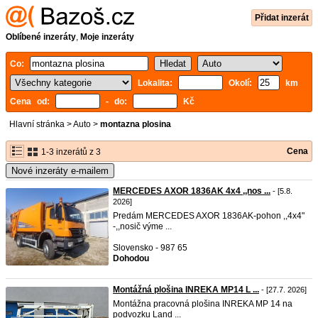
Přidat inzerát
Oblíbené inzeráty
,
Moje inzeráty
Co:
Lokalita:
Okolí:
km
Cena od:
- do:
Kč
Hlavní stránka
>
Auto
>
montazna plosina
Cena
1-3 inzerátů z 3
Nové inzeráty e-mailem
MERCEDES AXOR 1836AK 4x4 ,,nos ...
- [5.8.
2026]
Predám MERCEDES AXOR 1836AK-pohon ,,4x4"
-,,nosič výme ...
Slovensko - 987 65
Dohodou
Montážná plošina INREKA MP14 L ...
- [27.7. 2026]
Montážna pracovná plošina INREKA MP 14 na
podvozku Land ...