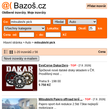
Přidat inzerát
Oblíbené inzeráty
,
Moje inzeráty
Co:
Lokalita:
Okolí:
km
Cena od:
- do:
Kč
Hlavní stránka
>
Auto
>
mitsubishi pick
Cena
1-20 inzerátů z 56
Nové inzeráty e-mailem
EvoCorse DakarZero
-
TOP
- [7.8. 2026]
Špičkové nové italské disky skladem v ČR.
Prověřený mod ...
Praha 9 - 198 00
5 750 Kč
Mitsubishi Pajero offroad teré ...
-
TOP
- [7.8. 2026]
Pajero sport 4x4 redukce 2.5td 73kw nejlepší
motorizace ...