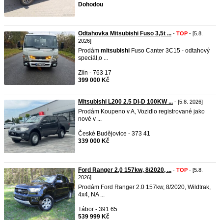
Dohodou
Odtahovka Mitsubishi Fuso 3,5t ...
-
TOP
- [5.8.
2026]
Prodám
mitsubishi
Fuso Canter 3C15 - odtahový
speciál,o ...
Zlín - 763 17
399 000 Kč
Mitsubishi L200 2.5 DI-D 100KW ...
- [5.8. 2026]
Prodám Koupeno v A, Vozidlo registrované jako
nové v ...
České Budějovice - 373 41
339 000 Kč
Ford Ranger 2,0 157kw, 8/2020, ...
-
TOP
- [5.8.
2026]
Prodám Ford Ranger 2.0 157kw, 8/2020, Wildtrak,
4x4, NA ...
Tábor - 391 65
539 999 Kč