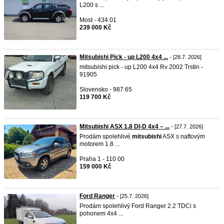
L200 s ...
Most - 434 01
239 000 Kč
Mitsubishi Pick - up L200 4x4 ...
- [28.7. 2026]
mitsubishi pick - up L200 4x4 Rv 2002 Trstin -
91905
Slovensko - 987 65
119 700 Kč
Mitsubishi ASX 1.8 DI-D 4x4 – ...
- [27.7. 2026]
Prodám spolehlivé
mitsubishi
ASX s naftovým
motorem 1.8 ...
Praha 1 - 110 00
159 000 Kč
Ford Ranger
- [25.7. 2026]
Prodám spolehlivý Ford Ranger 2.2 TDCi s
pohonem 4x4 ...