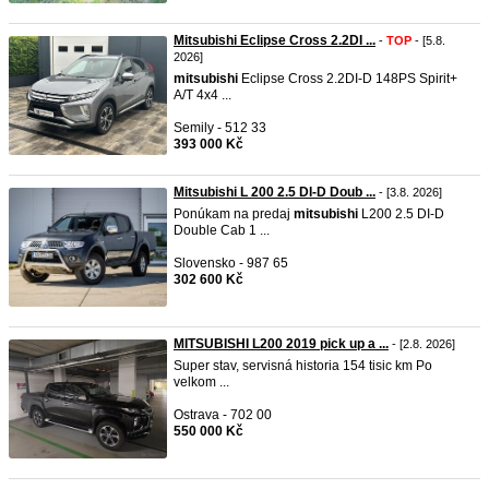
Mitsubishi Eclipse Cross 2.2DI ...
-
TOP
- [5.8.
2026]
mitsubishi
Eclipse Cross 2.2DI-D 148PS Spirit+
A/T 4x4 ...
Semily - 512 33
393 000 Kč
Mitsubishi L 200 2.5 DI-D Doub ...
- [3.8. 2026]
Ponúkam na predaj
mitsubishi
L200 2.5 DI-D
Double Cab 1 ...
Slovensko - 987 65
302 600 Kč
MITSUBISHI L200 2019 pick up a ...
- [2.8. 2026]
Super stav, servisná historia 154 tisic km Po
velkom ...
Ostrava - 702 00
550 000 Kč