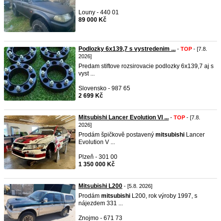
Louny - 440 01
89 000 Kč
Podlozky 6x139,7 s vystredenim ...
-
TOP
- [7.8.
2026]
Predam stiftove rozsirovacie podlozky 6x139,7 aj s
vyst ...
Slovensko - 987 65
2 699 Kč
Mitsubishi Lancer Evolution VI ...
-
TOP
- [7.8.
2026]
Prodám špičkově postavený
mitsubishi
Lancer
Evolution V ...
Plzeň - 301 00
1 350 000 Kč
Mitsubishi L200
- [5.8. 2026]
Prodám
mitsubishi
L200, rok výroby 1997, s
nájezdem 331 ...
Znojmo - 671 73