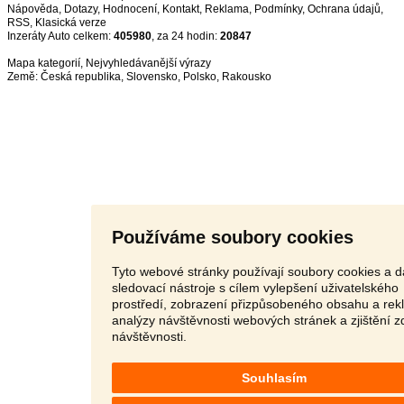
Nápověda
,
Dotazy
,
Hodnocení
,
Kontakt
,
Reklama
,
Podmínky
,
Ochrana údajů
,
RSS
,
Inzeráty Auto celkem:
405980
, za 24 hodin:
20847
Mapa kategorií
,
Nejvyhledávanější výrazy
Země:
Česká republika
,
Slovensko
,
Polsko
,
Rakousko
Používáme soubory cookies
Tyto webové stránky používají soubory cookies a d
sledovací nástroje s cílem vylepšení uživatelského
prostředí, zobrazení přizpůsobeného obsahu a rek
analýzy návštěvnosti webových stránek a zjištění z
návštěvnosti.
Souhlasím