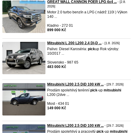
GREAT WALL CANNON POER LPG 4x4 ...
- [2.8.
2026]
Motor 2.0 turbo benzín a LPG ( nádrž 110l ) Výkon
140 ...
Kladno - 272 01
899 000 Kč
Mitsubishi L 200 L200 2.4 DI-D ...
- [1.8. 2026]
Palivo: Diesel Karoséria:
pick
up Rok výroby:
10/2017 ...
Slovensko - 987 65
483 000 Kč
Mitsubishi L200 2.5 DiD 100 kW ...
- [29.7. 2026]
Prodám spolehlivý terénní
pick
-up
mitsubishi
L200 (2dve ...
Most - 434 01
149 000 Kč
Mitsubishi L200 2.5 DiD 100 kW ...
- [29.7. 2026]
Prodám spolehlivý a pracovitý
pick
-up
mitsubishi