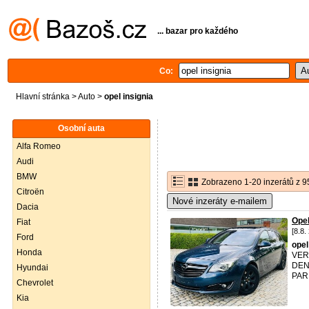
... bazar pro každého
Co:
Hlavní stránka
>
Auto
>
opel insignia
Osobní auta
Alfa Romeo
Audi
BMW
Zobrazeno 1-20 inzerátů z 9
Citroën
Nové inzeráty e-mailem
Dacia
Ope
Fiat
[8.8.
Ford
opel
Honda
VER
DEN
Hyundai
PAR
Chevrolet
Kia