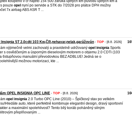
jiteli koupeno v čr najeto 154 500 záruka ujetých km původu ujetých km a
is pouze
opel
nyní po servide a STK do 7/2028 pro plátce DPH možny
čet 7x airbag ABS ASR T ...
 Insignia ST 2.0cdti 103 Kw,ČR,nehavar,nelak,garážován
16
-
TOP
- [8.8. 2026]
ám výjimečně velmi zachovalý a pravidelně udržovaný
opel
insignia
Sports
er s osvědčeným a úsporným dieselovým motorem o objemu 2.0 CDTi (103
a 6stupňovou manuální převodovkou BEZ ADBLUE! Jedná se o
polehlivější možnou motorizaci, kte ...
dám OPEL INSIGNIA OPC LINE
16
-
TOP
- [8.8. 2026]
dám
opel
insignia
2.0 Turbo OPC Line (2010) – Špičkový stav po velkém
isu!Hledáte auto, které perfektně kombinuje elegantní design, dravý sportovní
akter a maximální spolehlivost? Tento bílý koráb poháněný silným
litrovým přeplňovaným ...