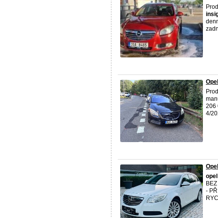
Pro
insi
denn
zadní
Opel
Pro
manu
206 
4/202
Ope
opel
BEZ
- P
RYC