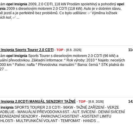
dám
opel
insignia
2009, 2.0 CDTI, 118 kW Prodám spolehlivý a pohodlný
opel
gnia
2009 s dieselovým motorem 2.0 CDTI (118 kW). Auto je v dobrém stavu,
ě jezdí a je perfektně bez problémů. Co bylo uděláno: ✅ Výměna ložisek
ch kol; ✅ ...
 Insignia Sports Tourer 2.0 CDTI
11
-
TOP
- [8.8. 2026]
dám
opel
insignia
Sports Tourer s dieselovým motorem 2.0 CDTI (96 kW) a
ální převodovkou. Základní informace: * Rok výroby: 2010 * Najeto: necelých
000 km * Palivo: nafta * Převodovka: manuální * Barva: černá * STK platná do
7 ...
l Insignia 2.0CDTi MANUÁL SENZORY TAŽNÉ
14
-
TOP
- [8.8. 2026]
insignia
SPORTS TOURER 2.0 CDTI - 96KW - TAŽNÉ ZAŘÍZENÍ - VERZE
 ADBLUE - MANUÁLNÍ PŘEVODOVKA 6ST. - AUT. SVÍCENÍ - DENNÍ SVÍCENÍ
ŘEDNÍ/ZADNÍ SENZORY - PARKOVACÍ ASISTENT - ASISTENT LIMITU
HLOSTI - MULTIFUNKČNÍ VOLANT - TEMPOMAT - HANDS ...