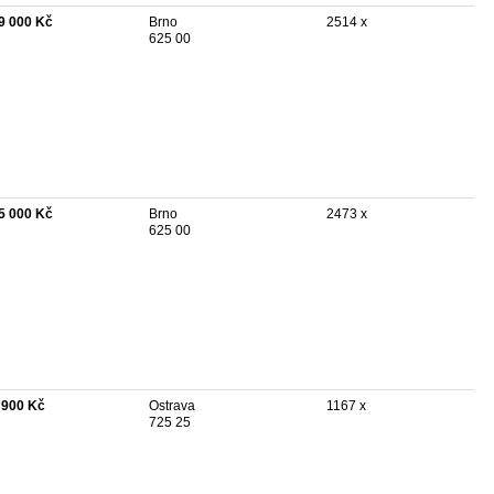
9 000 Kč
Brno
2514 x
625 00
5 000 Kč
Brno
2473 x
625 00
 900 Kč
Ostrava
1167 x
725 25