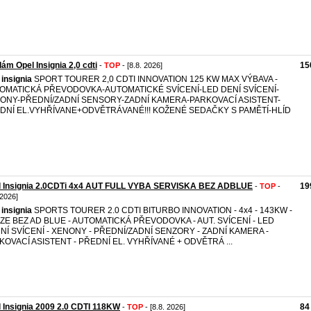
ám Opel Insignia 2,0 cdti
15
-
TOP
- [8.8. 2026]
insignia
SPORT TOURER 2,0 CDTI INNOVATION 125 KW MAX VÝBAVA -
OMATICKÁ PŘEVODOVKA-AUTOMATICKÉ SVÍCENÍ-LED DENÍ SVÍCENÍ-
ONY-PŘEDNÍ/ZADNÍ SENSORY-ZADNÍ KAMERA-PARKOVACÍ ASISTENT-
DNÍ EL.VYHŘÍVANE+ODVĚTRÁVANÉ!!! KOŽENÉ SEDAČKY S PAMĚTÍ-HLÍD
l Insignia 2.0CDTi 4x4 AUT FULL VYBA SERVISKA BEZ ADBLUE
19
-
TOP
-
 2026]
insignia
SPORTS TOURER 2.0 CDTI BITURBO INNOVATION - 4x4 - 143KW -
ZE BEZ AD BLUE - AUTOMATICKÁ PŘEVODOVKA - AUT. SVÍCENÍ - LED
NÍ SVÍCENÍ - XENONY - PŘEDNÍ/ZADNÍ SENZORY - ZADNÍ KAMERA -
KOVACÍ ASISTENT - PŘEDNÍ EL. VYHŘÍVANÉ + ODVĚTRÁ ...
 Insignia 2009 2.0 CDTI 118KW
84
-
TOP
- [8.8. 2026]