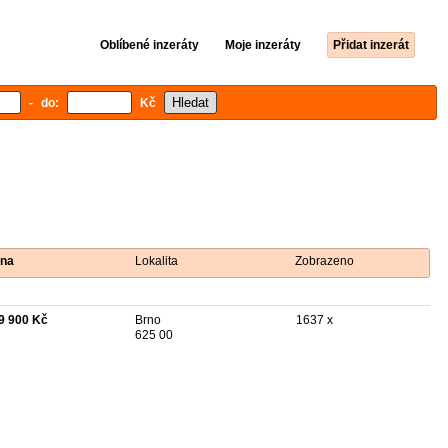
Oblíbené inzeráty
Moje inzeráty
Přidat inzerát
- do:
Kč
na
Lokalita
Zobrazeno
9 900 Kč
Brno
1637 x
625 00