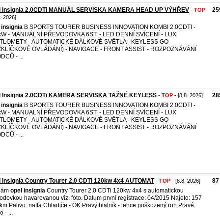
l Insignia 2.0CDTi MANUÁL SERVISKA KAMERA HEAD UP VÝHŘEV
25
-
TOP
8. 2026]
insignia
B SPORTS TOURER BUSINESS INNOVATION KOMBI 2.0CDTI -
kW - MANUÁLNÍ PŘEVODOVKA 6ST. - LED DENNÍ SVÍCENÍ - LUX
TLOMETY - AUTOMATICKÉ DÁLKOVÉ SVĚTLA - KEYLESS GO
ZKLÍČKOVÉ OVLÁDÁNÍ) - NAVIGACE - FRONT ASSIST - ROZPOZNÁVÁNÍ
CŮ - ...
l Insignia 2.0CDTi KAMERA SERVISKA TAŽNÉ KEYLESS
28
-
TOP
- [8.8. 2026]
insignia
B SPORTS TOURER BUSINESS INNOVATION KOMBI 2.0CDTI -
kW - MANUALNÍ PŘEVODOVKA 6ST. - LED DENNÍ SVÍCENÍ - LUX
TLOMETY - AUTOMATICKÉ DÁLKOVÉ SVĚTLA - KEYLESS GO
ZKLÍČKOVÉ OVLÁDÁNÍ) - NAVIGACE - FRONT ASSIST - ROZPOZNÁVÁNÍ
CŮ - ...
 Insignia Country Tourer 2.0 CDTi 120kw 4x4 AUTOMAT
87
-
TOP
- [8.8. 2026]
dám
opel
insignia
Country Tourer 2.0 CDTi 120kw 4x4 s automatickou
odovkou havarovanou viz. foto. Datum první registrace: 04/2015 Najeto: 157
km Palivo: nafta Chladiče - OK Pravý blatník - lehce poškozený roh Pravé
o - ...