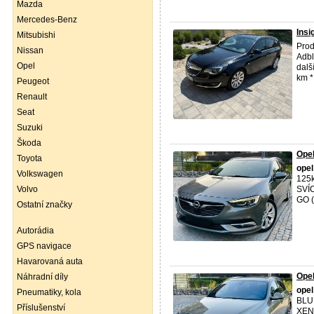
Mazda
Mercedes-Benz
Insi
Mitsubishi
Pro
Nissan
Adbl
Opel
dalš
km * 
Peugeot
Renault
Seat
Suzuki
Škoda
Ope
Toyota
opel
Volkswagen
125
Volvo
SVÍ
GO 
Ostatní značky
Autorádia
GPS navigace
Havarovaná auta
Ope
Náhradní díly
opel
Pneumatiky, kola
BLU
Příslušenství
XEN