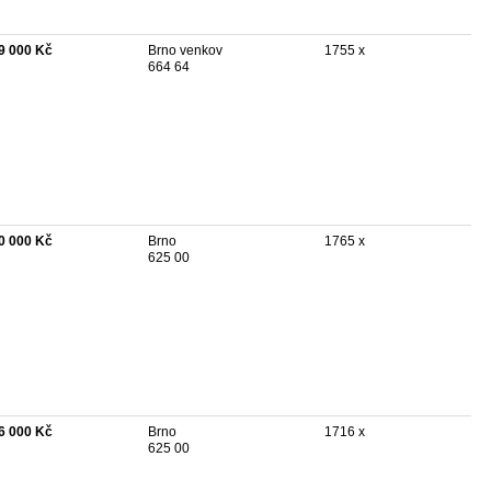
9 000 Kč
Brno venkov
1755 x
664 64
0 000 Kč
Brno
1765 x
625 00
6 000 Kč
Brno
1716 x
625 00