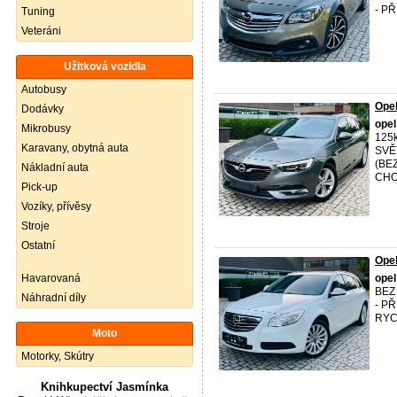
- P
Tuning
Veteráni
Užitková vozidla
Autobusy
Ope
Dodávky
opel
Mikrobusy
125
Karavany, obytná auta
SVĚ
(BE
Nákladní auta
CHOD
Pick-up
Vozíky, přívěsy
Stroje
Ostatní
Ope
Havarovaná
opel
BEZ
Náhradní díly
- P
RYC
Moto
Motorky, Skútry
Knihkupectví Jasmínka