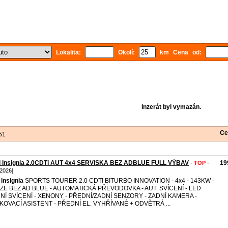
Lokalita:
Okolí:
km Cena od:
Inzerát byl vymazán.
Ce
51
l Insignia 2.0CDTi AUT 4x4 SERVISKA BEZ ADBLUE FULL VÝBAV
19
-
TOP
-
 2026]
insignia
SPORTS TOURER 2.0 CDTI BITURBO INNOVATION - 4x4 - 143KW -
ZE BEZ AD BLUE - AUTOMATICKÁ PŘEVODOVKA - AUT. SVÍCENÍ - LED
NÍ SVÍCENÍ - XENONY - PŘEDNÍ/ZADNÍ SENZORY - ZADNÍ KAMERA -
KOVACÍ ASISTENT - PŘEDNÍ EL. VYHŘÍVANÉ + ODVĚTRÁ ...