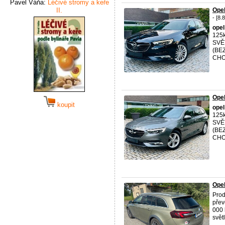
Pavel Váňa:
Léčivé stromy a keře
II.
Ope
- [8.
opel
125
SVĚ
(BE
CHOD
Ope
koupit
opel
125
SVĚ
(BE
CHOD
Opel
Pro
přev
000 
světl