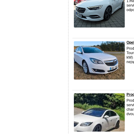
1.ma
serv
odpo
Opel
Prod
Tour
kW) 
nejs
Pro
Pro
serv
char
dvou