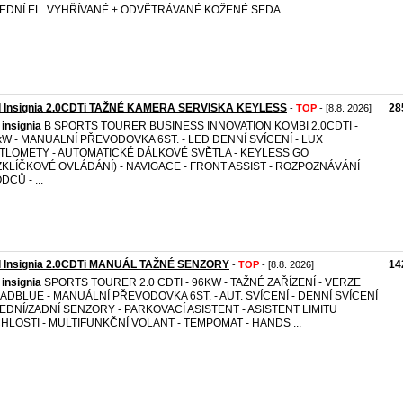
ŘEDNÍ EL. VYHŘÍVANÉ + ODVĚTRÁVANÉ KOŽENÉ SEDA ...
l Insignia 2.0CDTi TAŽNÉ KAMERA SERVISKA KEYLESS
28
-
TOP
- [8.8. 2026]
insignia
B SPORTS TOURER BUSINESS INNOVATION KOMBI 2.0CDTI -
kW - MANUALNÍ PŘEVODOVKA 6ST. - LED DENNÍ SVÍCENÍ - LUX
TLOMETY - AUTOMATICKÉ DÁLKOVÉ SVĚTLA - KEYLESS GO
ZKLÍČKOVÉ OVLÁDÁNÍ) - NAVIGACE - FRONT ASSIST - ROZPOZNÁVÁNÍ
CŮ - ...
l Insignia 2.0CDTi MANUÁL TAŽNÉ SENZORY
14
-
TOP
- [8.8. 2026]
insignia
SPORTS TOURER 2.0 CDTI - 96KW - TAŽNÉ ZAŘÍZENÍ - VERZE
 ADBLUE - MANUÁLNÍ PŘEVODOVKA 6ST. - AUT. SVÍCENÍ - DENNÍ SVÍCENÍ
ŘEDNÍ/ZADNÍ SENZORY - PARKOVACÍ ASISTENT - ASISTENT LIMITU
HLOSTI - MULTIFUNKČNÍ VOLANT - TEMPOMAT - HANDS ...