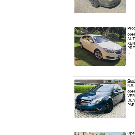
Prod
opel
AUT
XEN
PŘE
...
Ope
[8.8.
opel
VER
DEN
PAR
Opel