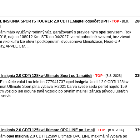
L INSIGNIA SPORTS TOURER 2.0 CDTi 1.Majitel odpočet DPH
28
-
TOP
- [8.8.
]
ám málo využívný rodinný vůz, garážovaný s pravidelným
opel
servisem. Rok
018, najeto 108012 Km, STK do 04/2027. velmi pohodlné svezení, bez závad.
í víko kufru lze otevřít podkopnutím, dvouzónová klimatizace, Head-UP
lay, APPLE Car, ...
 Insignia 2.0 CDTi 128kw Ultimate Sport po 1.majiteli
33
-
TOP
- [8.8. 2026]
 mužete volat i na telefon 777941737
opel
insignia
facelift 2.0 CDTi 128kw
mat Ultimate Sport plná výbava rv.2021 barva světle šedá perlet najeto 159
m vozidlo jen dlouhé tratě vozidlo po prvním majiteli záruka původu ujetých
servis ...
 Insignia 2.0 CDTi 125kw Ultimate OPC LINE po 1.maji
33
-
TOP
- [8.8. 2026]
dám
opel
insignia
2.0 CDTi 125kw Ultimate OPC LINE maximální vybava po