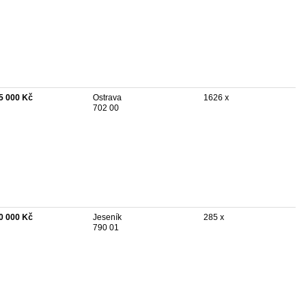
5 000 Kč
Ostrava
1626 x
702 00
0 000 Kč
Jeseník
285 x
790 01