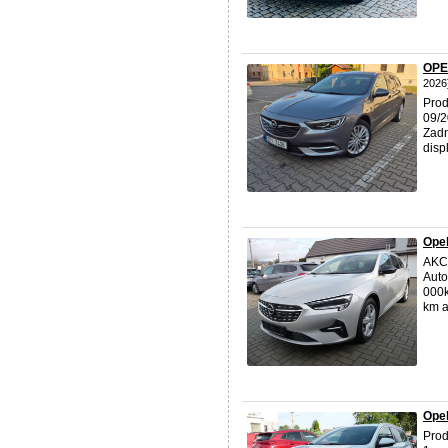
OPE
2026
Prod
09/2
Zadn
disp
Opel
AKCE
Auto
000k
km a 
Opel
Pro