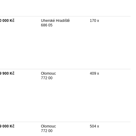
0 000 Kč
Uherské Hradiště
170 x
686 05
9 900 Kč
Olomouc
409 x
772 00
9 000 Kč
Olomouc
504 x
772 00