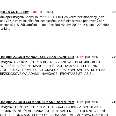
gnia 2.0 CDTI 103kw
13
-
TOP
- [8.8. 2026]
dám
opel
insignia
Sports Tourer 2.0 CDTI 103 kW verze bez močoviny (bez
ue) Vůz je ve velmi pěkném technickém i vizuálním stavu a připravený bez
ích investic. 🔧 Základní informace: * 📅 Rok výroby: 2014 * 📍 Najeto: 229.600
⚙️ M ...
l Insignia 2.0CDTi MANUÁL SERVISKA TAŽNÉ LED
27
-
TOP
- [8.8. 2026]
insignia
B SPORTS TOURER BUSINESS INNOVATION KOMBI 2.0CDTI -
kW - TAŽNÉ ZAŘÍZENÍ - MANUALNÍ PŘEVODOVKA 6ST. - LED DENNÍ
CENÍ - LUX SVĚTLOMETY - AUTOMATICKÉ DÁLKOVÉ SVĚTLA - KEYLESS
(BEZKLÍČKOVÉ OVLÁDÁNÍ) - NAVIGACE - FRONT ASSIST - ASIS ...
l Insignia 2.0CDTi 4x4 MANUÁL KAMERA VÝHŘEV
21
-
TOP
- [8.8. 2026]
insignia
COUNTRY TOURER 2.0 CDTI - 4x4 - 120KW - VERZE BEZ AD
E - MANUÁLNÍ PŘEVODOVKA 6ST. - AUT. SVÍCENÍ - LED DENNÍ SVÍCENÍ -
ONY - PŘEDNÍ/ZADNÍ SENZORY - ZADNÍ KAMERA - PARKOVACÍ ASISTENT