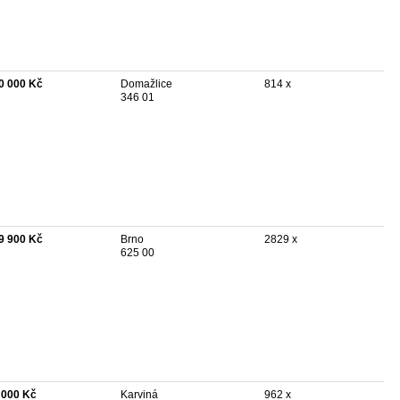
0 000 Kč
Domažlice
814 x
346 01
9 900 Kč
Brno
2829 x
625 00
 000 Kč
Karviná
962 x