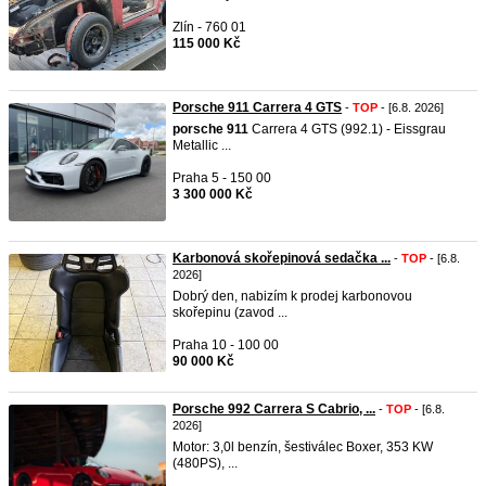
Zlín - 760 01
115 000 Kč
Porsche 911 Carrera 4 GTS
-
TOP
- [6.8. 2026]
porsche
911
Carrera 4 GTS (992.1) - Eissgrau
Metallic ...
Praha 5 - 150 00
3 300 000 Kč
Karbonová skořepinová sedačka ...
-
TOP
- [6.8.
2026]
Dobrý den, nabizím k prodej karbonovou
skořepinu (zavod ...
Praha 10 - 100 00
90 000 Kč
Porsche 992 Carrera S Cabrio, ...
-
TOP
- [6.8.
2026]
Motor: 3,0l benzín, šestiválec Boxer, 353 KW
(480PS), ...