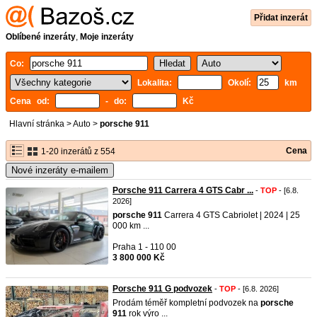
Přidat inzerát
Oblíbené inzeráty
,
Moje inzeráty
Co:
Lokalita:
Okolí:
km
Cena od:
- do:
Kč
Hlavní stránka
>
Auto
>
porsche 911
Cena
1-20 inzerátů z 554
Nové inzeráty e-mailem
Porsche 911 Carrera 4 GTS Cabr ...
-
TOP
- [6.8.
2026]
porsche
911
Carrera 4 GTS Cabriolet | 2024 | 25
000 km ...
Praha 1 - 110 00
3 800 000 Kč
Porsche 911 G podvozek
-
TOP
- [6.8. 2026]
Prodám téměř kompletní podvozek na
porsche
911
rok výro ...