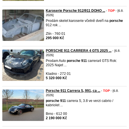
Karoserie Porsche 912/911 DOHO ...
-
TOP
- [6.8.
2026]
Prodám skelet karoserie včetně dveří na
porsche
912 rok ...
Zlín - 760 01
295 000 Kč
PORSCHE 911 CARRERA 4 GTS 2025 ...
- [6.8.
2026]
Prodam Auto
porsche
911
carrera4 GTS Rok:
2025 Najet ...
Kladno - 272 01
5 320 000 Kč
Porsche 911 Carrera S, 991, ca ...
-
TOP
- [6.8.
2026]
porsche
911
carrera S, 3.8 ve verzi cabrio /
kabriolet ...
Brno - 612 00
2 190 000 Kč