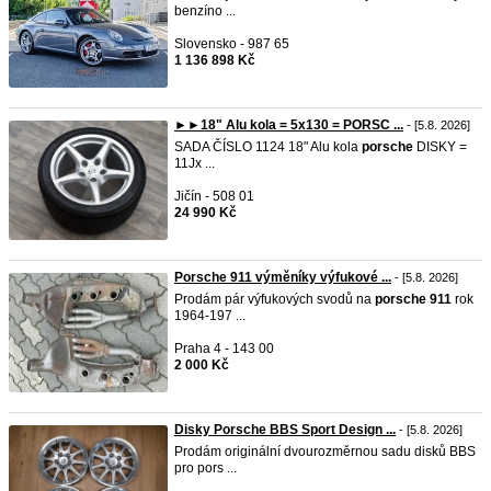
benzíno ...
Slovensko - 987 65
1 136 898 Kč
►►18" Alu kola = 5x130 = PORSC ...
- [5.8. 2026]
SADA ČÍSLO 1124 18" Alu kola
porsche
DISKY =
11Jx ...
Jičín - 508 01
24 990 Kč
Porsche 911 výměníky výfukové ...
- [5.8. 2026]
Prodám pár výfukových svodů na
porsche
911
rok
1964-197 ...
Praha 4 - 143 00
2 000 Kč
Disky Porsche BBS Sport Design ...
- [5.8. 2026]
Prodám originální dvourozměrnou sadu disků BBS
pro pors ...