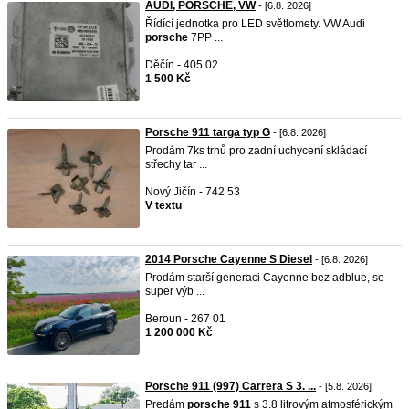
AUDI, PORSCHE, VW
- [6.8. 2026]
Řídící jednotka pro LED světlomety. VW Audi
porsche
7PP ...
Děčín - 405 02
1 500 Kč
Porsche 911 targa typ G
- [6.8. 2026]
Prodám 7ks trnů pro zadní uchycení skládací
střechy tar ...
Nový Jičín - 742 53
V textu
2014 Porsche Cayenne S Diesel
- [6.8. 2026]
Prodám starší generaci Cayenne bez adblue, se
super výb ...
Beroun - 267 01
1 200 000 Kč
Porsche 911 (997) Carrera S 3. ...
- [5.8. 2026]
Predám
porsche
911
s 3.8 litrovým atmosférickým