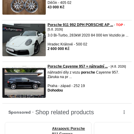
Děčín - 405 02
43 000 Kč
Porsche 911 992 DPH PORSCHE AP ...
-
TOP
-
[5.8. 2026]
3.0 Bi-Turbo, 283kW 2020 84 000 km Vozidlo je ...
Hradec Králové - 500 02
2 600 000 Kč
Porsche Cayenne 957 = náhradní ...
- [4.8. 2026]
náhradní díly z vozu
porsche
Cayenne 957.
Záruka na pr ...
Praha - západ - 252 19
Dohodou