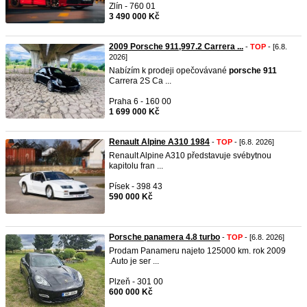
Zlín - 760 01
3 490 000 Kč
2009 Porsche 911,997.2 Carrera ...
-
TOP
- [6.8.
2026]
Nabízím k prodeji opečovávané
porsche
911
Carrera 2S Ca ...
Praha 6 - 160 00
1 699 000 Kč
Renault Alpine A310 1984
-
TOP
- [6.8. 2026]
Renault Alpine A310 představuje svébytnou
kapitolu fran ...
Písek - 398 43
590 000 Kč
Porsche panamera 4.8 turbo
-
TOP
- [6.8. 2026]
Prodam Panameru najeto 125000 km. rok 2009
.Auto je ser ...
Plzeň - 301 00
600 000 Kč