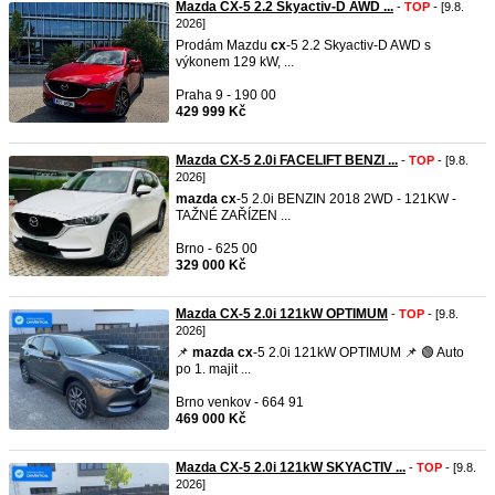
Mazda CX-5 2.2 Skyactiv-D AWD ...
-
TOP
- [9.8.
2026]
Prodám Mazdu
cx
-5 2.2 Skyactiv-D AWD s
výkonem 129 kW, ...
Praha 9 - 190 00
429 999 Kč
Mazda CX-5 2.0i FACELIFT BENZI ...
-
TOP
- [9.8.
2026]
mazda
cx
-5 2.0i BENZIN 2018 2WD - 121KW -
TAŽNÉ ZAŘÍZEN ...
Brno - 625 00
329 000 Kč
Mazda CX-5 2.0i 121kW OPTIMUM
-
TOP
- [9.8.
2026]
📌
mazda
cx
-5 2.0i 121kW OPTIMUM 📌 🟢 Auto
po 1. majit ...
Brno venkov - 664 91
469 000 Kč
Mazda CX-5 2.0i 121kW SKYACTIV ...
-
TOP
- [9.8.
2026]