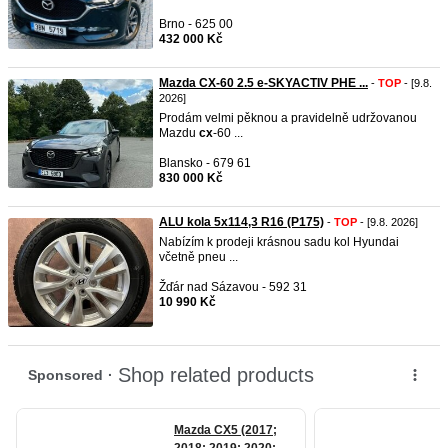
Brno - 625 00
432 000 Kč
Mazda CX-60 2.5 e-SKYACTIV PHE ...
-
TOP
- [9.8.
2026]
Prodám velmi pěknou a pravidelně udržovanou
Mazdu
cx
-60 ...
Blansko - 679 61
830 000 Kč
ALU kola 5x114,3 R16 (P175)
-
TOP
- [9.8. 2026]
Nabízím k prodeji krásnou sadu kol Hyundai
včetně pneu ...
Žďár nad Sázavou - 592 31
10 990 Kč