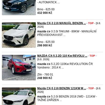
- AUTOMATICK ...
Brno - 625 00
432 000 Kč
Mazda CX-3 2.0i MANUÁL BENZIN ...
-
TOP
- [9.8.
2026]
mazda
cx
-3 2.0i TAKUMI - 89KW - MANUÁLNÍ
PŘEVODOVKA 6ST ...
Brno - 625 00
298 000 Kč
MAZDA CX-5 2,2D 110 Kw REVOLU ...
-
TOP
-
[9.8. 2026]
mazda
cx
-5 2,2D 110Kw REVOLUTION ČR
Vyrobeno : 2014 K ...
Zlín - 760 01
248 900 Kč
Mazda CX-5 2.0i BENZIN 121KW M ...
-
TOP
- [9.8.
2026]
mazda
cx
-5 2.0i BENZIN 2018 2WD - 121KW -
TAŽNÉ ZAŘÍZEN ...