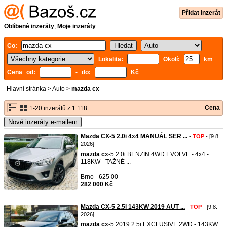
Přidat inzerát
Oblíbené inzeráty
,
Moje inzeráty
Co:
Lokalita:
Okolí:
km
Cena od:
- do:
Kč
Hlavní stránka
>
Auto
>
mazda cx
Cena
1-20 inzerátů z 1 118
Nové inzeráty e-mailem
Mazda CX-5 2.0i 4x4 MANUÁL SER ...
-
TOP
- [9.8.
2026]
mazda
cx
-5 2.0i BENZIN 4WD EVOLVE - 4x4 -
118KW - TAŽNÉ ...
Brno - 625 00
282 000 Kč
Mazda CX-5 2.5i 143KW 2019 AUT ...
-
TOP
- [9.8.
2026]
mazda
cx
-5 2019 2.5i EXCLUSIVE 2WD - 143KW