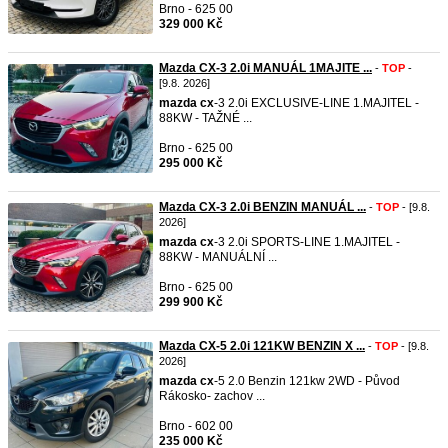
Brno - 625 00
329 000 Kč
Mazda CX-3 2.0i MANUÁL 1MAJITE ...
-
TOP
-
[9.8. 2026]
mazda
cx
-3 2.0i EXCLUSIVE-LINE 1.MAJITEL -
88KW - TAŽNÉ ...
Brno - 625 00
295 000 Kč
Mazda CX-3 2.0i BENZIN MANUÁL ...
-
TOP
- [9.8.
2026]
mazda
cx
-3 2.0i SPORTS-LINE 1.MAJITEL -
88KW - MANUÁLNÍ ...
Brno - 625 00
299 900 Kč
Mazda CX-5 2.0i 121KW BENZIN X ...
-
TOP
- [9.8.
2026]
mazda
cx
-5 2.0 Benzin 121kw 2WD - Původ
Rákosko- zachov ...
Brno - 602 00
235 000 Kč