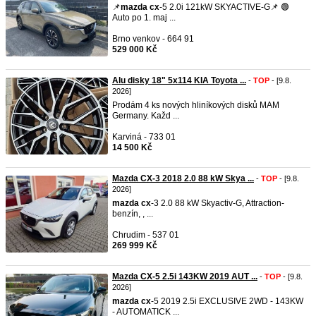
📌
mazda
cx
-5 2.0i 121kW SKYACTIVE-G📌 🟢
Auto po 1. maj ...
Brno venkov - 664 91
529 000 Kč
Alu disky 18" 5x114 KIA Toyota ...
-
TOP
- [9.8.
2026]
Prodám 4 ks nových hliníkových disků MAM
Germany. Každ ...
Karviná - 733 01
14 500 Kč
Mazda CX-3 2018 2.0 88 kW Skya ...
-
TOP
- [9.8.
2026]
mazda
cx
-3 2.0 88 kW Skyactiv-G, Attraction-
benzín, , ...
Chrudim - 537 01
269 999 Kč
Mazda CX-5 2.5i 143KW 2019 AUT ...
-
TOP
- [9.8.
2026]
mazda
cx
-5 2019 2.5i EXCLUSIVE 2WD - 143KW
- AUTOMATICK ...