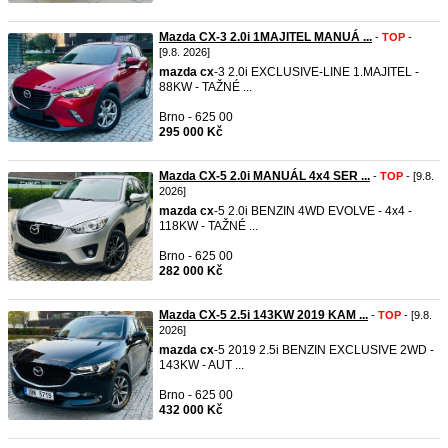
Mazda CX-3 2.0i 1MAJITEL MANUÁ ...
-
TOP
-
[9.8. 2026]
mazda
cx
-3 2.0i EXCLUSIVE-LINE 1.MAJITEL -
88KW - TAŽNÉ ...
Brno - 625 00
295 000 Kč
Mazda CX-5 2.0i MANUÁL 4x4 SER ...
-
TOP
- [9.8.
2026]
mazda
cx
-5 2.0i BENZIN 4WD EVOLVE - 4x4 -
118KW - TAŽNÉ ...
Brno - 625 00
282 000 Kč
Mazda CX-5 2.5i 143KW 2019 KAM ...
-
TOP
- [9.8.
2026]
mazda
cx
-5 2019 2.5i BENZIN EXCLUSIVE 2WD -
143KW - AUT ...
Brno - 625 00
432 000 Kč