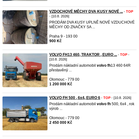
VZDOCHOVÉ MĚCHY DVA KUSY NOVÉ ...
-
TOP
- [10.8. 2026]
PRODÁM DVA KUSY UPLNĚ NOVÉ VZDUCHOVÉ
MĚCHY OD ZNAČKY SA ...
Praha 9 - 193 00
900 Kč
VOLVO FH13 460, TRAKTOR , EURO ...
-
TOP
-
[10.8. 2026]
Prodám nákladní automobil
volvo
fh
13 460 64R
přestavěný ...
Olomouc - 779 00
1 200 000 Kč
VOLVO FH 500 , 6x4, EURO 6
-
TOP
- [10.8. 2026]
Prodám nákladní automobil
volvo
fh
500, 6x4 , rok
výrob ...
Olomouc - 779 00
2 450 000 Kč