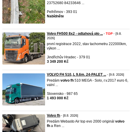
23752680 84233646 ...
Pelhřimov - 393 01
Nabídněte
Volvo FH500 8x2 - odtahová plo ...
-
TOP
- [9.8.
2026]
první registrace 2022, stav tachometru 222000km,
výkon ...
Jindřichův Hradec - 379 01
3 349 200 Kč
VOLVO FH 510, L 9.6m. 24-PALET ...
- [9.8. 2026]
Predám
volvo
fh
510 MEGA - Solo, r.v.2017 euro 6,
valní ...
Slovensko - 987 65
1 493 000 Kč
Volvo fh
- [8.8. 2026]
Predám Webasto Air top evo 2000 originál
volvo
fh
a Ren ...