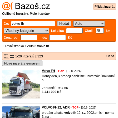
Přidat inzerát
Oblíbené inzeráty
,
Moje inzeráty
Co:
Lokalita:
Okolí:
km
Cena od:
- do:
Kč
Hlavní stránka
>
Auto
>
volvo fh
Cena
1-20 inzerátů z 323
Nové inzeráty e-mailem
Volvo FH
-
TOP
- [10.8. 2026]
Dobrý den, k prodeji nabízíme univerzální nákladní
s ...
Zahraničí - 987 66
1 441 000 Kč
VOLVO FH12, ADR
-
TOP
- [10.8. 2026]
prodám tahače
volvo
fh
12, r.v. 2002,emisní norma
3, na ...