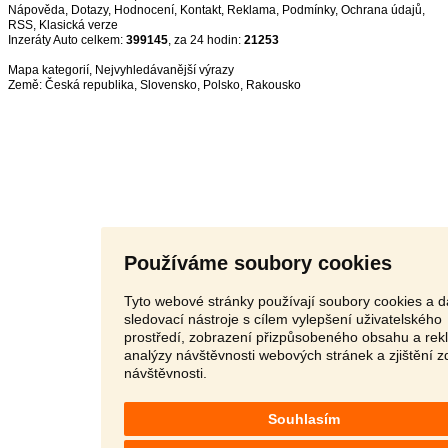
Nápověda
,
Dotazy
,
Hodnocení
,
Kontakt
,
Reklama
,
Podmínky
,
Ochrana údajů
,
RSS
,
Inzeráty Auto celkem:
399145
, za 24 hodin:
21253
Mapa kategorií
,
Nejvyhledávanější výrazy
Země:
Česká republika
,
Slovensko
,
Polsko
,
Rakousko
Používáme soubory cookies
Tyto webové stránky používají soubory cookies a d
sledovací nástroje s cílem vylepšení uživatelského
prostředí, zobrazení přizpůsobeného obsahu a rek
analýzy návštěvnosti webových stránek a zjištění z
návštěvnosti.
Souhlasím