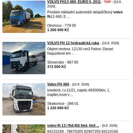
VOLVO FH13 460, EURO 5, 2011
-
TOP
- [10.8.
2026]
Prodám nákladní automobil sklápěčkový
volvo
fh
13 460, E ...
Olomouc - 779 00
1 200 000 Kč
VOLVO FH 12 hydraulická ruka
- [10.8. 2026]
Objem motora: 12130 cm3 Palivo: Diesel
Najazdené km ...
Slovensko - 987 65
372 000 Kč
Volvo FH 460
- [10.8. 2026]
lowdeck, r.v.11/21, najeto 465000km, 1.
majitel,nové v ...
Strakonice - 386 01
1 220 000 Kč
volvo fh 13 / fh4,fh5 fm4, fm5 ...
- [9.8. 2026]
84210168 , 78670305 82907355 84210166