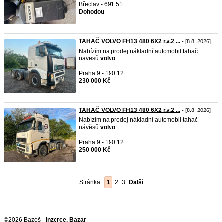
Břeclav - 691 51
Dohodou
TAHAČ VOLVO FH13 480 6X2 r.v.2 ...
- [8.8. 2026]
Nabízím na prodej nákladní automobil tahač
návěsů
volvo
...
Praha 9 - 190 12
230 000 Kč
TAHAČ VOLVO FH13 480 6X2 r.v.2 ...
- [8.8. 2026]
Nabízím na prodej nákladní automobil tahač
návěsů
volvo
...
Praha 9 - 190 12
250 000 Kč
Stránka:
1
2
3
Další
©2026 Bazoš -
Inzerce, Bazar