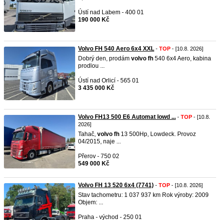
Ústí nad Labem - 400 01
190 000 Kč
Volvo FH 540 Aero 6x4 XXL
-
TOP
- [10.8. 2026]
Dobrý den, prodám
volvo
fh
540 6x4 Aero, kabina
prodlou ...
Ústí nad Orlicí - 565 01
3 435 000 Kč
Volvo FH13 500 E6 Automat lowd ...
-
TOP
- [10.8.
2026]
Tahač,
volvo
fh
13 500Hp, Lowdeck. Provoz
04/2015, naje ...
Přerov - 750 02
549 000 Kč
Volvo FH 13 520 6x4 (7741)
-
TOP
- [10.8. 2026]
Stav tachometru: 1 037 937 km Rok výroby: 2009
Objem: ...
Praha - východ - 250 01