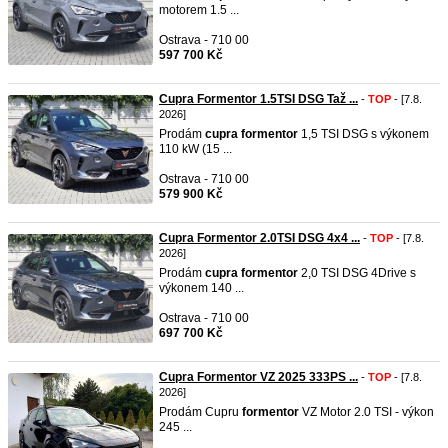
motorem 1.5 ...
Ostrava - 710 00
597 700 Kč
Cupra Formentor 1.5TSI DSG Taž ...
-
TOP
- [7.8.
2026]
Prodám
cupra
formentor
1,5 TSI DSG s výkonem
110 kW (15 ...
Ostrava - 710 00
579 900 Kč
Cupra Formentor 2.0TSI DSG 4x4 ...
-
TOP
- [7.8.
2026]
Prodám
cupra
formentor
2,0 TSI DSG 4Drive s
výkonem 140 ...
Ostrava - 710 00
697 700 Kč
Cupra Formentor VZ 2025 333PS ...
-
TOP
- [7.8.
2026]
Prodám Cupru
formentor
VZ Motor 2.0 TSI - výkon
245 ...