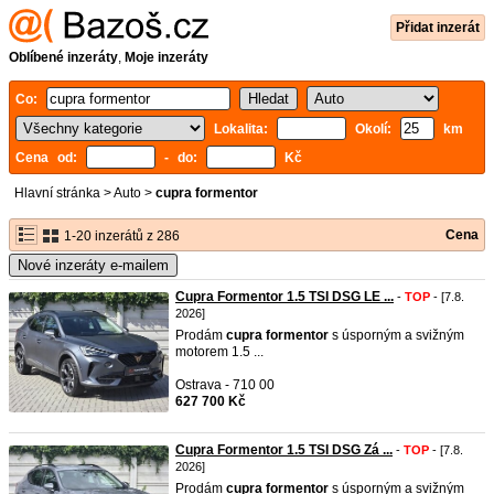
Přidat inzerát
Oblíbené inzeráty
,
Moje inzeráty
Co:
Lokalita:
Okolí:
km
Cena od:
- do:
Kč
Hlavní stránka
>
Auto
>
cupra formentor
Cena
1-20 inzerátů z 286
Nové inzeráty e-mailem
Cupra Formentor 1.5 TSI DSG LE ...
-
TOP
- [7.8.
2026]
Prodám
cupra
formentor
s úsporným a svižným
motorem 1.5 ...
Ostrava - 710 00
627 700 Kč
Cupra Formentor 1.5 TSI DSG Zá ...
-
TOP
- [7.8.
2026]
Prodám
cupra
formentor
s úsporným a svižným