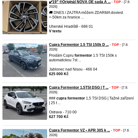
✔️19” ®Originál NOVÁ OE sada A ...
-
TOP
- [7.8.
2026]
🚚 DNES / ZAJTRA môžem ZDARMA doviest
+-50km za hranice ...
Uherské Hradiště - 686 01
V textu
Cupra Formentor 1.5 TSI 150k D ...
-
TOP
- [7.8.
2026]
Prodám Cupru
formentor
1.5 TSI 150k s
automatickou 7st ...
Jablonec nad Nisou - 466 04
625 000 Kč
Cupra Formentor 1.5TSI DSG | T ...
-
TOP
- [7.8.
2026]
###
cupra
formentor
1,5 TSI DSG | Tažné zařízení
| 25 t ...
Ostrava - 710 00
627 700 Kč
Cupra Formentor VZ • APR 305 k ...
-
TOP
- [7.8.
2026]