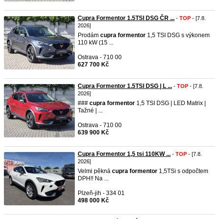
Cupra Formentor 1.5TSI DSG ČR ...
-
TOP
- [7.8.
2026]
Prodám
cupra
formentor
1,5 TSI DSG s výkonem
110 kW (15 ...
Ostrava - 710 00
627 700 Kč
Cupra Formentor 1.5TSI DSG | L ...
-
TOP
- [7.8.
2026]
###
cupra
formentor
1,5 TSI DSG | LED Matrix |
Tažné | ...
Ostrava - 710 00
639 900 Kč
Cupra Formentor 1,5 tsi 110KW ...
-
TOP
- [7.8.
2026]
Velmi pěkná
cupra
formentor
1,5TSi s odpočtem
DPH!! Na ...
Plzeň-jih - 334 01
498 000 Kč