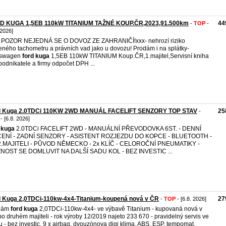
D KUGA 1,5EB 110kW TITANIUM TAŽNÉ KOUP.ČR,2023,91.500km
44
-
TOP
-
 2026]
 POZOR NEJEDNÁ SE O DOVOZ ZE ZAHRANIČÍ!xxx- nehrozí riziko
eného tachometru a právních vad jako u dovozu! Prodám i na splátky-
kswagen
ford
kuga
1,5EB 110kW TITANIUM Koup.ČR,1.majitel,Servisní kniha
podnikatele a firmy odpočet DPH ...
d Kuga 2.0TDCi 110KW 2WD MANUÁL FACELIFT SENZORY TOP STAV
25
-
- [6.8. 2026]
kuga
2.0TDCi FACELIFT 2WD - MANUÁLNÍ PŘEVODOVKA 6ST. - DENNÍ
CENÍ - ZADNÍ SENZORY - ASISTENT ROZJEZDU DO KOPCE - BLUETOOTH -
2.MAJITELI - PŮVOD NĚMECKO - 2x KLÍČ - CELOROČNÍ PNEUMATIKY -
NOST SE DOMLUVIT NA DALŠÍ SADU KOL - BEZ INVESTIC ...
d Kuga 2,0TDCi-110kw-4x4-Titanium-koupená nová v ČR
27
-
TOP
- [6.8. 2026]
dám
ford
kuga
2,0TDCi-110kw-4x4- ve výbavě Titanium - kupovaná nová v
o druhém majiteli - rok výroby 12/2019 najeto 233 670 - pravidelný servis ve
u - bez investic. 9 x airbag, dvouzónova digi klima, ABS, ESP, tempomat,