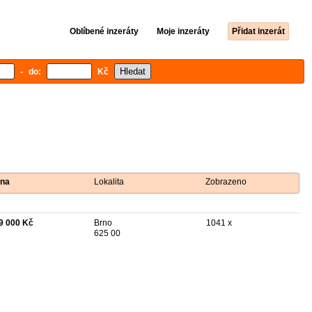
Oblíbené inzeráty
Moje inzeráty
Přidat inzerát
- do:
Kč
na
Lokalita
Zobrazeno
9 000 Kč
Brno
1041 x
625 00