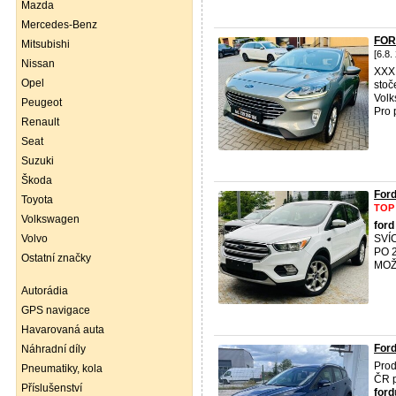
Mazda
Mercedes-Benz
FOR
Mitsubishi
[6.8.
Nissan
XXX
Opel
stoč
Vol
Peugeot
Pro 
Renault
Seat
Suzuki
Škoda
For
Toyota
TOP
Volkswagen
ford
Volvo
SVÍ
PO 
Ostatní značky
MOŽ
Autorádia
GPS navigace
Havarovaná auta
For
Náhradní díly
Pro
Pneumatiky, kola
ČR p
Příslušenství
ford