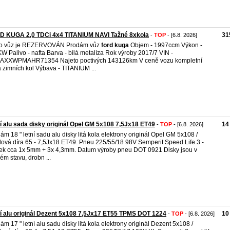
D KUGA 2,0 TDCi 4x4 TITANIUM NAVI Tažné 8xkola
31
-
TOP
- [6.8. 2026]
to vůz je REZERVOVÁN Prodám vůz
ford
kuga
Objem - 1997ccm Výkon -
W Palivo - nafta Barva - bílá metalíza Rok výroby 2017/7 VIN -
AXXWPMAHR71354 Najeto poctivých 143126km V ceně vozu kompletní
 zimních kol Výbava - TITANIUM ...
í alu sada disky originál Opel GM 5x108 7,5Jx18 ET49
14
-
TOP
- [6.8. 2026]
ám 18 " letní sadu alu disky litá kola elektrony originál Opel GM 5x108 /
dová díra 65 - 7,5Jx18 ET49. Pneu 225/55/18 98V Semperit Speed Life 3 -
ek cca 1x 5mm + 3x 4,3mm. Datum výroby pneu DOT 0921 Disky jsou v
ém stavu, drobn ...
í alu originál Dezent 5x108 7,5Jx17 ET55 TPMS DOT 1224
10
-
TOP
- [6.8. 2026]
ám 17 " letní alu sadu disky litá kola elektrony originál Dezent 5x108 /