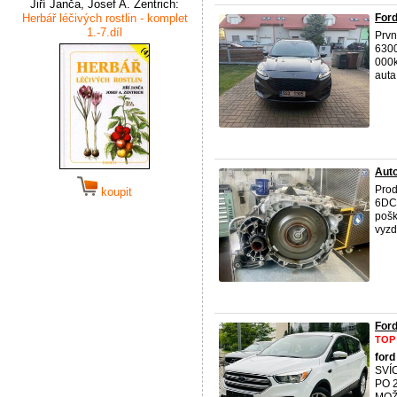
Jiří Janča, Josef A. Zentrich:
Herbář léčivých rostlin - komplet
Ford
1.-7.díl
Prvn
6300
000k
auta
Aut
Pro
koupit
6DCT
pošk
vyzd
For
TOP
ford
SVÍ
PO 