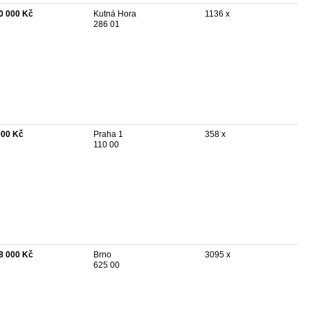
0 000 Kč
Kutná Hora
1136 x
286 01
000 Kč
Praha 1
358 x
110 00
8 000 Kč
Brno
3095 x
625 00