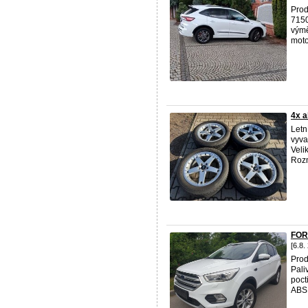
Pro
715
výmě
moto
4x a
Letn
vyva
Veli
Rozm
FOR
[6.8.
Pro
Pali
poct
ABS 