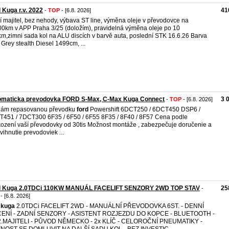
 Kuga r.v. 2022
41
-
TOP
- [6.8. 2026]
í majitel, bez nehody, výbava ST line, výměna oleje v převodovce na
0km v APP Praha 3/25 (doložím), pravidelná výměna oleje po 10
m,zimni sada kol na ALU discích v barvě auta, poslední STK 16.6.26 Barva
 Grey stealth Diesel 1499cm, ...
omaticka prevodovka FORD S-Max, C-Max Kuga Connect
3 
-
TOP
- [6.8. 2026]
dám repasovanou převodku
ford
Powershift 6DCT250 / 6DCT450 DSP6 /
451 / 7DCT300 6F35 / 6F50 / 6F55 8F35 / 8F40 / 8F57 Cena podle
ození vaší převodovky od 30tis Možnost montáže , zabezpečuje doručenie a
vihnutie prevodoviek ...
d Kuga 2.0TDCi 110KW MANUÁL FACELIFT SENZORY 2WD TOP STAV
25
-
- [6.8. 2026]
kuga
2.0TDCi FACELIFT 2WD - MANUÁLNÍ PŘEVODOVKA 6ST. - DENNÍ
CENÍ - ZADNÍ SENZORY - ASISTENT ROZJEZDU DO KOPCE - BLUETOOTH -
2.MAJITELI - PŮVOD NĚMECKO - 2x KLÍČ - CELOROČNÍ PNEUMATIKY -