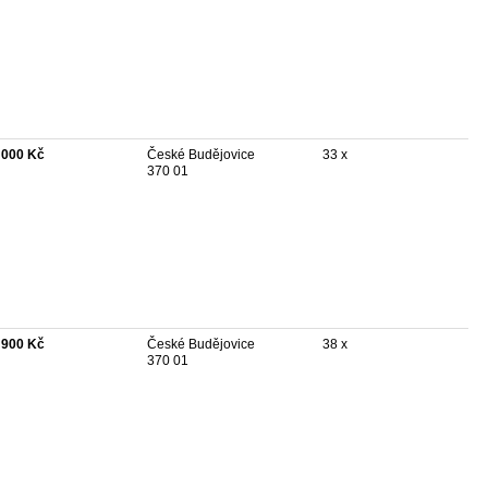
 000 Kč
České Budějovice
33 x
370 01
 900 Kč
České Budějovice
38 x
370 01