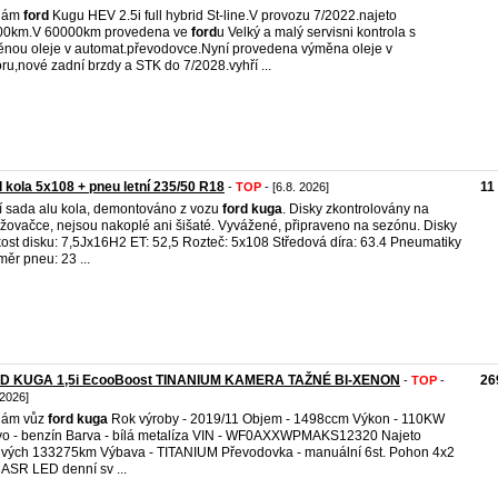
dám
ford
Kugu HEV 2.5i full hybrid St-line.V provozu 7/2022.najeto
00km.V 60000km provedena ve
ford
u Velký a malý servisni kontrola s
nou oleje v automat.převodovce.Nyní provedena výměna oleje v
ru,nové zadní brzdy a STK do 7/2028.vyhří ...
l kola 5x108 + pneu letní 235/50 R18
11
-
TOP
- [6.8. 2026]
í sada alu kola, demontováno z vozu
ford
kuga
. Disky zkontrolovány na
žovačce, nejsou nakoplé ani šišaté. Vyvážené, připraveno na sezónu. Disky
kost disku: 7,5Jx16H2 ET: 52,5 Rozteč: 5x108 Středová díra: 63.4 Pneumatiky
ěr pneu: 23 ...
D KUGA 1,5i EcooBoost TINANIUM KAMERA TAŽNÉ BI-XENON
26
-
TOP
-
 2026]
dám vůz
ford
kuga
Rok výroby - 2019/11 Objem - 1498ccm Výkon - 110KW
vo - benzín Barva - bílá metalíza VIN - WF0AXXWPMAKS12320 Najeto
ivých 133275km Výbava - TITANIUM Převodovka - manuální 6st. Pohon 4x2
ASR LED denní sv ...