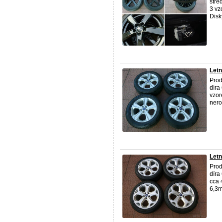
stře
3 vz
Disky
Letn
Prod
díra
vzor
nero
Letn
Prod
díra
cca 
6,3m