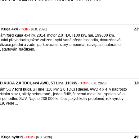
NOST SE DOMLUVIT NA DALŠÍ SADU KOL - BEZ INVESTIC ...
d Kuga 4x4
22
-
TOP
- [6.8. 2026]
dám
ford
kuga
4x4 r.v. 2014, motor 2.0 TDCI 100 kW, naj. 199600 km.
ální převodovka,tažné zařízení, vyhřívaná přední sedadla, dvouzónová
atizace,přední a zadní parkovací senzory,tempomat, navigace, autorádio,
 startování tlačítkem.
D KUGA 2.0 TDCi, 4x4 AWD, ST Line ,110kW
32
-
TOP
- [6.8. 2026]
dám SUV
ford
kuga
ST line, 110 kW, 2,0 TDCi l diesel, AWD 4 x 4, v naprosto
ektním stavu, nikdy nebourané , jeden řidič, červená metalíza , spolehlivé a
i pohodlné SUV. Najeto 238 000 km bez jakýchkoliv problémů, rok výroby
19, vede ...
 Kuga hybrid
49
-
TOP
- [6.8. 2026]