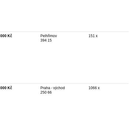
 000 Kč
Pelhřimov
151 x
394 15
 000 Kč
Praha - východ
1066 x
250 66