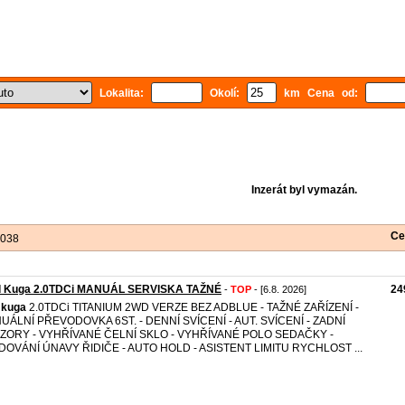
Lokalita:
Okolí:
km Cena od:
Inzerát byl vymazán.
Ce
 038
d Kuga 2.0TDCi MANUÁL SERVISKA TAŽNÉ
24
-
TOP
- [6.8. 2026]
kuga
2.0TDCi TITANIUM 2WD VERZE BEZ ADBLUE - TAŽNÉ ZAŘÍZENÍ -
UÁLNÍ PŘEVODOVKA 6ST. - DENNÍ SVÍCENÍ - AUT. SVÍCENÍ - ZADNÍ
ZORY - VYHŘÍVANÉ ČELNÍ SKLO - VYHŘÍVANÉ POLO SEDAČKY -
DOVÁNÍ ÚNAVY ŘIDIČE - AUTO HOLD - ASISTENT LIMITU RYCHLOST ...