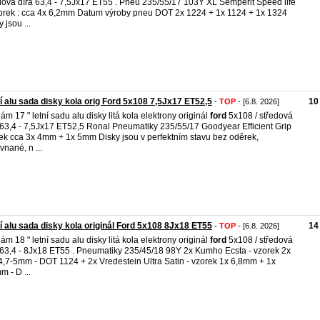
dová díra 63,4 - 7,5Jx17 ET55 . Pneu 235/55/17 103Y XL Semperit Speed life
orek : cca 4x 6,2mm Datum výroby pneu DOT 2x 1224 + 1x 1124 + 1x 1324
 jsou ...
í alu sada disky kola orig Ford 5x108 7,5Jx17 ET52,5
10
-
TOP
- [6.8. 2026]
ám 17 " letní sadu alu disky litá kola elektrony originál
ford
5x108 / středová
 63,4 - 7,5Jx17 ET52,5 Ronal Pneumatiky 235/55/17 Goodyear Efficient Grip
ek cca 3x 4mm + 1x 5mm Disky jsou v perfektním stavu bez oděrek,
vnané, n ...
í alu sada disky kola originál Ford 5x108 8Jx18 ET55
14
-
TOP
- [6.8. 2026]
ám 18 " letní sadu alu disky litá kola elektrony originál
ford
5x108 / středová
 63,4 - 8Jx18 ET55 . Pneumatiky 235/45/18 98Y 2x Kumho Ecsta - vzorek 2x
4,7-5mm - DOT 1124 + 2x Vredestein Ultra Satin - vzorek 1x 6,8mm + 1x
m - D ...