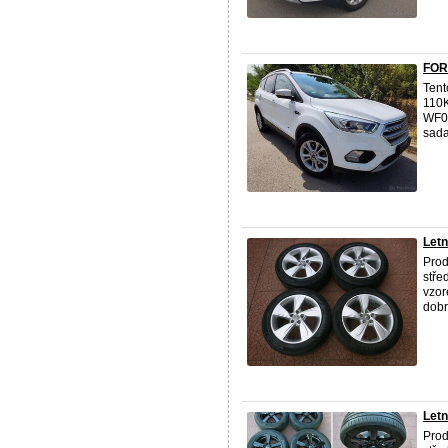
FOR
Ten
110K
WF0
sada
Letn
Prod
stře
vzor
dobr
Letn
Prod