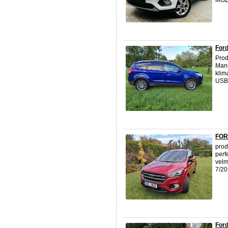
MOŽ
For
Pro
Manu
klim
USB,
FOR
pro
perf
velm
7/20
Ford