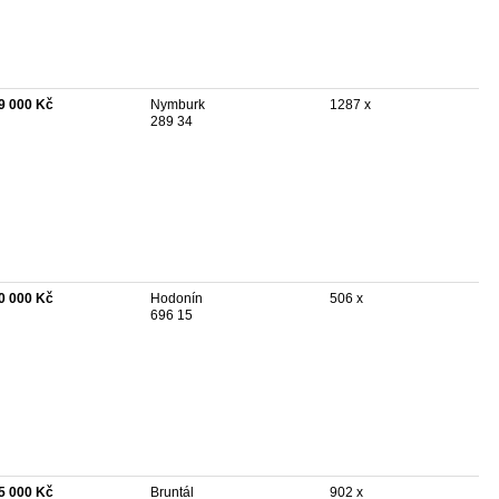
9 000 Kč
Nymburk
1287 x
289 34
0 000 Kč
Hodonín
506 x
696 15
5 000 Kč
Bruntál
902 x