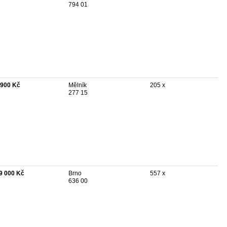
794 01
 900 Kč
Mělník
205 x
277 15
9 000 Kč
Brno
557 x
636 00