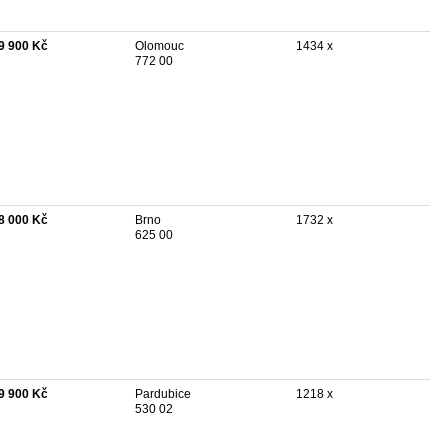
9 900 Kč
Olomouc
1434 x
772 00
8 000 Kč
Brno
1732 x
625 00
9 900 Kč
Pardubice
1218 x
530 02