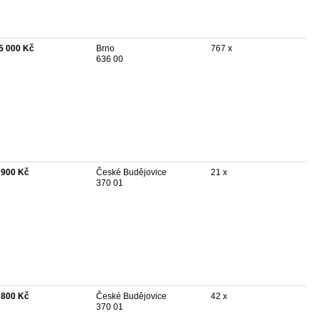
5 000 Kč
Brno
767 x
636 00
 900 Kč
České Budějovice
21 x
370 01
 800 Kč
České Budějovice
42 x
370 01