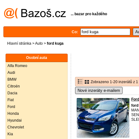
... bazar pro každého
Co:
Hlavní stránka
>
Auto
>
ford kuga
Osobní auta
Alfa Romeo
Audi
BMW
Zobrazeno 1-20 inzerátů z 1
Citroën
Nové inzeráty e-mailem
Dacia
For
Fiat
ford
Ford
MAN
Honda
SEN
SLE
Hyundai
Chevrolet
Kia