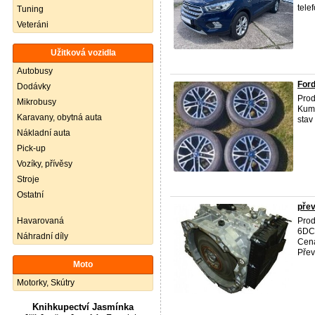
telef
Tuning
Veteráni
Užitková vozidla
Autobusy
Ford
Dodávky
Prod
Mikrobusy
Kumh
Karavany, obytná auta
stav
Nákladní auta
Pick-up
Vozíky, přívěsy
Stroje
Ostatní
pře
Havarovaná
Pro
6DCT
Náhradní díly
Cena
Přev
Moto
Motorky, Skútry
Knihkupectví Jasmínka