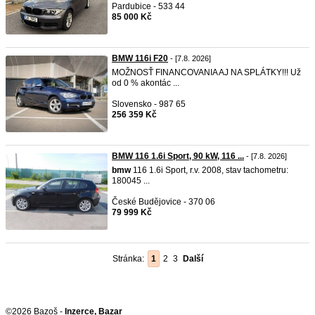
Pardubice - 533 44
85 000 Kč
BMW 116i F20
- [7.8. 2026]
MOŽNOSŤ FINANCOVANIA AJ NA SPLÁTKY!!! Už
od 0 % akontác ...
Slovensko - 987 65
256 359 Kč
BMW 116 1.6i Sport, 90 kW, 116 ...
- [7.8. 2026]
bmw
116 1.6i Sport, r.v. 2008, stav tachometru:
180045 ...
České Budějovice - 370 06
79 999 Kč
Stránka:
1
2
3
Další
©2026 Bazoš -
Inzerce, Bazar