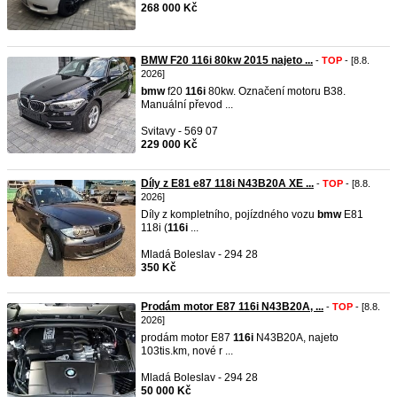
268 000 Kč
BMW F20 116i 80kw 2015 najeto ...
-
TOP
- [8.8.
2026]
bmw
f20
116i
80kw. Označení motoru B38.
Manuální převod ...
Svitavy - 569 07
229 000 Kč
Díly z E81 e87 118i N43B20A XE ...
-
TOP
- [8.8.
2026]
Díly z kompletního, pojízdného vozu
bmw
E81
118i (
116i
...
Mladá Boleslav - 294 28
350 Kč
Prodám motor E87 116i N43B20A, ...
-
TOP
- [8.8.
2026]
prodám motor E87
116i
N43B20A, najeto
103tis.km, nové r ...
Mladá Boleslav - 294 28
50 000 Kč