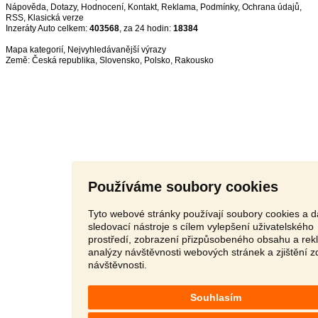
Nápověda
,
Dotazy
,
Hodnocení
,
Kontakt
,
Reklama
,
Podmínky
,
Ochrana údajů
,
RSS
,
Inzeráty Auto celkem:
403568
, za 24 hodin:
18384
Mapa kategorií
,
Nejvyhledávanější výrazy
Země:
Česká republika
,
Slovensko
,
Polsko
,
Rakousko
Používáme soubory cookies
Tyto webové stránky používají soubory cookies a d
sledovací nástroje s cílem vylepšení uživatelského
prostředí, zobrazení přizpůsobeného obsahu a rek
analýzy návštěvnosti webových stránek a zjištění z
návštěvnosti.
Souhlasím