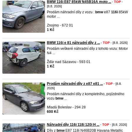
BMW 116i E87 85kW N45B16A moto ...
-
TOP
-
[8.8. 2026]
Prodám náhradní díly z vozu :
bmw
e87
116i
85kW
motor ...
Znojmo - 672 01
1 Kč
BMW 116i e 81 náhradní díly z ...
-
TOP
- [8.8. 2026]
Prodám veškeré náhradní díly z tohoto vozu: Motor
N4 ...
Žďár nad Sázavou - 593 01
1 Kč
Prodám náhradní díly z e87 e81 ...
-
TOP
- [8.8.
2026]
Prodám náhradní díly z kompletního, pojízdného
vozu
bmw
...
Mladá Boleslav - 294 28
600 Kč
Náhradní díly 116i 118i 120i H ...
-
TOP
- [8.8. 2026]
Díly z
bmw
E87 118i N46B20B Havana Metallic