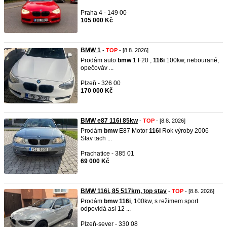
Praha 4 - 149 00
105 000 Kč
BMW 1
-
TOP
- [8.8. 2026]
Prodám auto
bmw
1 F20 ,
116i
100kw, nebourané,
opečováv ...
Plzeň - 326 00
170 000 Kč
BMW e87 116i 85kw
-
TOP
- [8.8. 2026]
Prodám
bmw
E87 Motor
116i
Rok výroby 2006
Stav tach ...
Prachatice - 385 01
69 000 Kč
BMW 116i, 85 517km, top stav
-
TOP
- [8.8. 2026]
Prodám
bmw
116i
, 100kw, s režimem sport
odpovídá asi 12 ...
Plzeň-sever - 330 08