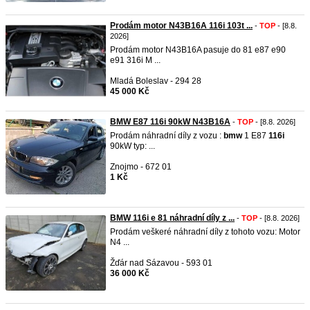
Prodám motor N43B16A 116i 103t ...
-
TOP
- [8.8.
2026]
Prodám motor N43B16A pasuje do 81 e87 e90
e91 316i M ...
Mladá Boleslav - 294 28
45 000 Kč
BMW E87 116i 90kW N43B16A
-
TOP
- [8.8. 2026]
Prodám náhradní díly z vozu :
bmw
1 E87
116i
90kW typ: ...
Znojmo - 672 01
1 Kč
BMW 116i e 81 náhradní díly z ...
-
TOP
- [8.8. 2026]
Prodám veškeré náhradní díly z tohoto vozu: Motor
N4 ...
Žďár nad Sázavou - 593 01
36 000 Kč