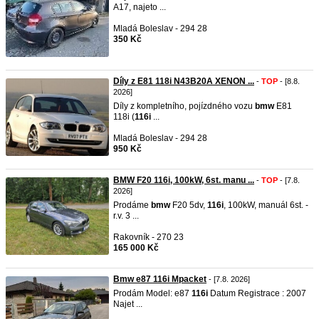
A17, najeto ...
Mladá Boleslav - 294 28
350 Kč
Díly z E81 118i N43B20A XENON ...
-
TOP
- [8.8.
2026]
Díly z kompletního, pojízdného vozu
bmw
E81
118i (
116i
...
Mladá Boleslav - 294 28
950 Kč
BMW F20 116i, 100kW, 6st. manu ...
-
TOP
- [7.8.
2026]
Prodáme
bmw
F20 5dv,
116i
, 100kW, manuál 6st. -
r.v. 3 ...
Rakovník - 270 23
165 000 Kč
Bmw e87 116i Mpacket
- [7.8. 2026]
Prodám Model: e87
116i
Datum Registrace : 2007
Najet ...