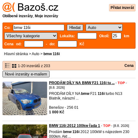
Přidat inzerát
Oblíbené inzeráty
,
Moje inzeráty
Co:
Lokalita:
Okolí:
km
Cena od:
- do:
Kč
Hlavní stránka
>
Auto
>
bmw 116i
Cena
1-20 inzerátů z 203
Nové inzeráty e-mailem
PRODÁM DÍLY NA BMW F21 116i tu ...
-
TOP
-
[8.8. 2026]
PRODÁM DÍLY NA
bmw
F21
116i
turbo N13
Blatník, nárazní ...
Benešov - 256 01
1 000 Kč
BMW 116i 2012 100kw řada 1
-
TOP
- [8.8. 2026]
Prodám
bmw
116i
2012 100kW s nájezdem 230
000km. Akt ...