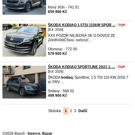
Nový Jičín - 741 01
659 990 Kč
ŠKODA KODIAQ 1,5TSI 110kW SPOR ...
-
TOP
-
[8.8. 2026]
XXX POZOR NEJEDNÁ SE O DOVOZ ZE
ZAHRANIČÍ!xxx- nehrozí ...
Olomouc - 772 00
579 900 Kč
ŠKODA KODIAQ SPORTLINE 2021 1. ...
-
TOP
-
[8.8. 2026]
ŠKODA
kodiaq
, Sportline, 1.5 TSI 110 KW, DSG 7
st. PRV ...
Svitavy - 568 02
499 900 Kč
Stránka:
1
2
3
Další
©2026 Bazoš -
Inzerce, Bazar