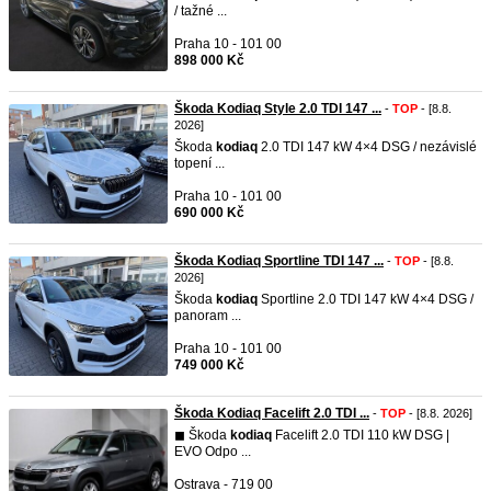
/ tažné ...
Praha 10 - 101 00
898 000 Kč
Škoda Kodiaq Style 2.0 TDI 147 ...
-
TOP
- [8.8.
2026]
Škoda
kodiaq
2.0 TDI 147 kW 4×4 DSG / nezávislé
topení ...
Praha 10 - 101 00
690 000 Kč
Škoda Kodiaq Sportline TDI 147 ...
-
TOP
- [8.8.
2026]
Škoda
kodiaq
Sportline 2.0 TDI 147 kW 4×4 DSG /
panoram ...
Praha 10 - 101 00
749 000 Kč
Škoda Kodiaq Facelift 2.0 TDI ...
-
TOP
- [8.8. 2026]
◼︎ Škoda
kodiaq
Facelift 2.0 TDI 110 kW DSG |
EVO Odpo ...
Ostrava - 719 00