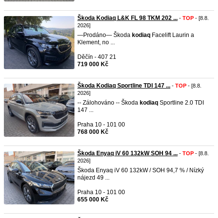
Škoda Kodiaq L&K FL 98 TKM 202 ...
-
TOP
- [8.8.
2026]
—Prodáno— Škoda
kodiaq
Facelift Laurin a
Klement, no ...
Děčín - 407 21
719 000 Kč
Škoda Kodiaq Sportline TDI 147 ...
-
TOP
- [8.8.
2026]
-- Zálohováno -- Škoda
kodiaq
Sportline 2.0 TDI
147 ...
Praha 10 - 101 00
768 000 Kč
Škoda Enyaq iV 60 132kW SOH 94 ...
-
TOP
- [8.8.
2026]
Škoda Enyaq iV 60 132kW / SOH 94,7 % / Nízký
nájezd 49 ...
Praha 10 - 101 00
655 000 Kč