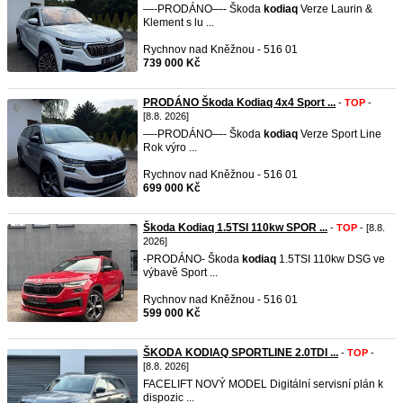
—-PRODÁNO—- Škoda
kodiaq
Verze Laurin &
Klement s lu ...
Rychnov nad Kněžnou - 516 01
739 000 Kč
PRODÁNO Škoda Kodiaq 4x4 Sport ...
-
TOP
-
[8.8. 2026]
—-PRODÁNO—- Škoda
kodiaq
Verze Sport Line
Rok výro ...
Rychnov nad Kněžnou - 516 01
699 000 Kč
Škoda Kodiaq 1.5TSI 110kw SPOR ...
-
TOP
- [8.8.
2026]
-PRODÁNO- Škoda
kodiaq
1.5TSI 110kw DSG ve
výbavě Sport ...
Rychnov nad Kněžnou - 516 01
599 000 Kč
ŠKODA KODIAQ SPORTLINE 2.0TDI ...
-
TOP
-
[8.8. 2026]
FACELIFT NOVÝ MODEL Digitální servisní plán k
dispozic ...