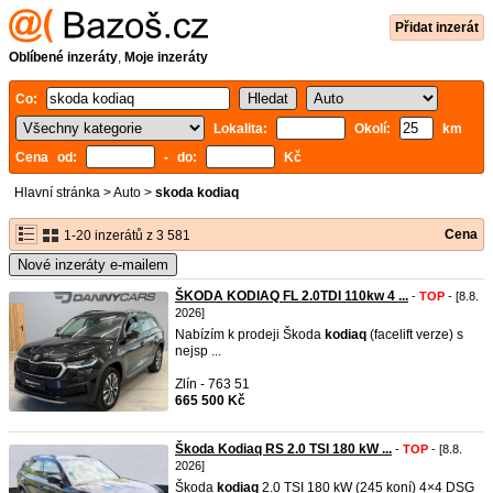
Přidat inzerát
Oblíbené inzeráty
,
Moje inzeráty
Co:
Lokalita:
Okolí:
km
Cena od:
- do:
Kč
Hlavní stránka
>
Auto
>
skoda kodiaq
Cena
1-20 inzerátů z 3 581
Nové inzeráty e-mailem
ŠKODA KODIAQ FL 2.0TDI 110kw 4 ...
-
TOP
- [8.8.
2026]
Nabízím k prodeji Škoda
kodiaq
(facelift verze) s
nejsp ...
Zlín - 763 51
665 500 Kč
Škoda Kodiaq RS 2.0 TSI 180 kW ...
-
TOP
- [8.8.
2026]
Škoda
kodiaq
2.0 TSI 180 kW (245 koní) 4×4 DSG