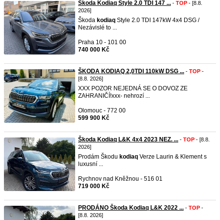
Škoda Kodiaq Style 2.0 TDI 147 ...
-
TOP
- [8.8.
2026]
Škoda
kodiaq
Style 2.0 TDI 147kW 4x4 DSG /
Nezávislé to ...
Praha 10 - 101 00
740 000 Kč
ŠKODA KODIAQ 2,0TDI 110kW DSG ...
-
TOP
-
[8.8. 2026]
XXX POZOR NEJEDNÁ SE O DOVOZ ZE
ZAHRANIČÍ!xxx- nehrozí ...
Olomouc - 772 00
599 900 Kč
Škoda Kodiaq L&K 4x4 2023 NEZ. ...
-
TOP
- [8.8.
2026]
Prodám Škodu
kodiaq
Verze Laurin & Klement s
luxusní ...
Rychnov nad Kněžnou - 516 01
719 000 Kč
PRODÁNO Škoda Kodiaq L&K 2022 ...
-
TOP
-
[8.8. 2026]