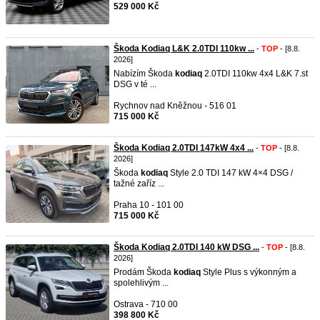
529 000 Kč
Škoda Kodiaq L&K 2.0TDI 110kw ...
-
TOP
- [8.8.
2026]
Nabízím Škoda
kodiaq
2.0TDI 110kw 4x4 L&K 7.st
DSG v té ...
Rychnov nad Kněžnou - 516 01
715 000 Kč
Škoda Kodiaq 2.0TDI 147kW 4x4 ...
-
TOP
- [8.8.
2026]
Škoda
kodiaq
Style 2.0 TDI 147 kW 4×4 DSG /
tažné zaříz ...
Praha 10 - 101 00
715 000 Kč
Škoda Kodiaq 2.0TDI 140 kW DSG ...
-
TOP
- [8.8.
2026]
Prodám Škoda
kodiaq
Style Plus s výkonným a
spolehlivým ...
Ostrava - 710 00
398 800 Kč