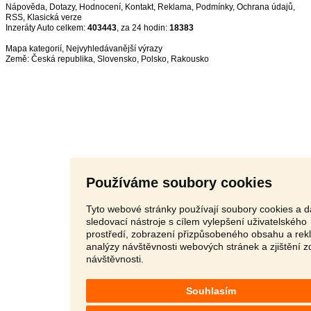
Nápověda
,
Dotazy
,
Hodnocení
,
Kontakt
,
Reklama
,
Podmínky
,
Ochrana údajů
,
RSS
,
Inzeráty Auto celkem:
403443
, za 24 hodin:
18383
Mapa kategorií
,
Nejvyhledávanější výrazy
Země:
Česká republika
,
Slovensko
,
Polsko
,
Rakousko
Používáme soubory cookies
Tyto webové stránky používají soubory cookies a d
sledovací nástroje s cílem vylepšení uživatelského
prostředí, zobrazení přizpůsobeného obsahu a rek
analýzy návštěvnosti webových stránek a zjištění z
návštěvnosti.
Souhlasím