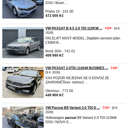
DSG / Busin ...
Praha 10 - 101 00
472 000 Kč
VW PASSAT B 8.5 2.0 TDI 110KW ...
-
TOP
- [9.8.
2026]
FACELIFT NOVÝ MODEL, Digitální servisní plán.
CEBIA B ...
Nový Jičín - 741 01
409 990 Kč
VW PASSAT 2,0TDi 110kW BUSINES ...
-
TOP
-
[9.8. 2026]
XXX POZOR NEJEDNÁ SE O DOVOZ ZE
ZAHRANIČÍ!xxx- nehrozí ...
Olomouc - 772 00
449 900 Kč
VW Passat B9 Variant 2.0 TDI D ...
-
TOP
- [9.8.
2026]
Volkswagen
passat
B9 Variant 2.0 TDI 110kW
DSG / NOVÁ G ...