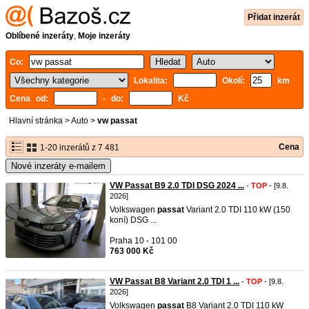
Přidat inzerát
Oblíbené inzeráty
,
Moje inzeráty
Co:
Lokalita:
Okolí:
km
Cena od:
- do:
Kč
Hlavní stránka
>
Auto
>
vw passat
Cena
1-20 inzerátů z 7 481
Nové inzeráty e-mailem
VW Passat B9 2.0 TDI DSG 2024 ...
-
TOP
- [9.8.
2026]
Volkswagen
passat
Variant 2.0 TDI 110 kW (150
koní) DSG ...
Praha 10 - 101 00
763 000 Kč
VW Passat B8 Variant 2.0 TDI 1 ...
-
TOP
- [9.8.
2026]
Volkswagen
passat
B8 Variant 2.0 TDI 110 kW