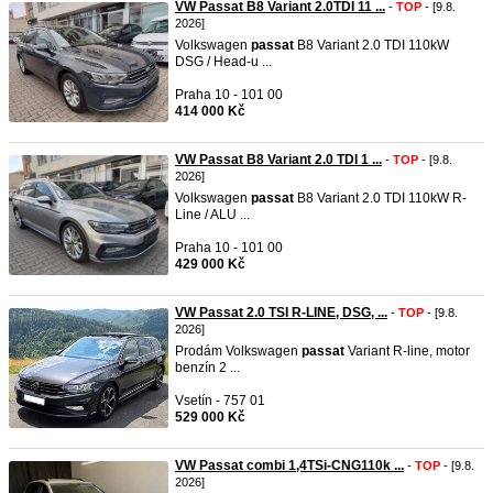
VW Passat B8 Variant 2.0TDI 11 ...
-
TOP
- [9.8.
2026]
Volkswagen
passat
B8 Variant 2.0 TDI 110kW
DSG / Head-u ...
Praha 10 - 101 00
414 000 Kč
VW Passat B8 Variant 2.0 TDI 1 ...
-
TOP
- [9.8.
2026]
Volkswagen
passat
B8 Variant 2.0 TDI 110kW R-
Line / ALU ...
Praha 10 - 101 00
429 000 Kč
VW Passat 2.0 TSI R-LINE, DSG, ...
-
TOP
- [9.8.
2026]
Prodám Volkswagen
passat
Variant R-line, motor
benzín 2 ...
Vsetín - 757 01
529 000 Kč
VW Passat combi 1,4TSi-CNG110k ...
-
TOP
- [9.8.
2026]