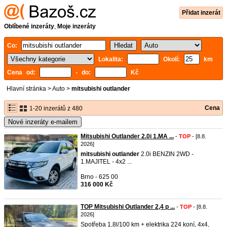
Přidat inzerát
Oblíbené inzeráty
,
Moje inzeráty
Co:
Lokalita:
Okolí:
km
Cena od:
- do:
Kč
Hlavní stránka
>
Auto
>
mitsubishi outlander
Cena
1-20 inzerátů z 480
Nové inzeráty e-mailem
Mitsubishi Outlander 2.0i 1.MA ...
-
TOP
- [8.8.
2026]
mitsubishi
outlander
2.0i BENZIN 2WD -
1.MAJITEL - 4x2 ...
Brno - 625 00
316 000 Kč
TOP Mitsubishi Outlander 2,4 p ...
-
TOP
- [8.8.
2026]
Spotřeba 1,8l/100 km + elektrika 224 koní, 4x4,