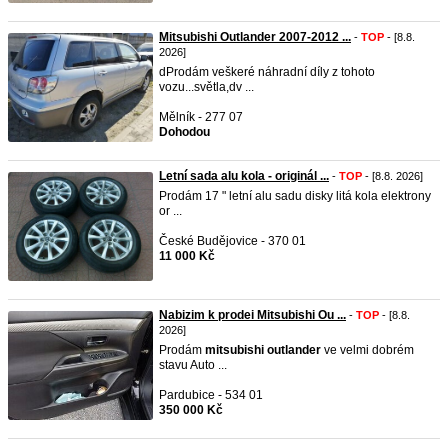
Mitsubishi Outlander 2007-2012 ...
-
TOP
- [8.8.
2026]
dProdám veškeré náhradní díly z tohoto
vozu...světla,dv ...
Mělník - 277 07
Dohodou
Letní sada alu kola - originál ...
-
TOP
- [8.8. 2026]
Prodám 17 " letní alu sadu disky litá kola elektrony
or ...
České Budějovice - 370 01
11 000 Kč
Nabizim k prodei Mitsubishi Ou ...
-
TOP
- [8.8.
2026]
Prodám
mitsubishi
outlander
ve velmi dobrém
stavu Auto ...
Pardubice - 534 01
350 000 Kč