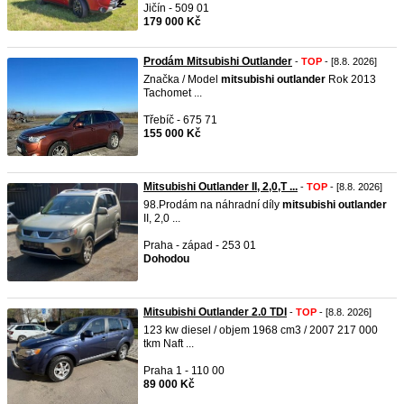
Jičín - 509 01
179 000 Kč
Prodám Mitsubishi Outlander
-
TOP
- [8.8. 2026]
Značka / Model
mitsubishi
outlander
Rok 2013
Tachomet ...
Třebíč - 675 71
155 000 Kč
Mitsubishi Outlander II, 2,0,T ...
-
TOP
- [8.8. 2026]
98.Prodám na náhradní díly
mitsubishi
outlander
II, 2,0 ...
Praha - západ - 253 01
Dohodou
Mitsubishi Outlander 2.0 TDI
-
TOP
- [8.8. 2026]
123 kw diesel / objem 1968 cm3 / 2007 217 000
tkm Naft ...
Praha 1 - 110 00
89 000 Kč