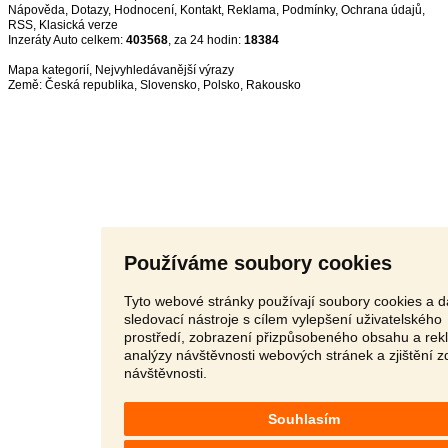
Nápověda
,
Dotazy
,
Hodnocení
,
Kontakt
,
Reklama
,
Podmínky
,
Ochrana údajů
,
RSS
,
Inzeráty Auto celkem:
403568
, za 24 hodin:
18384
Mapa kategorií
,
Nejvyhledávanější výrazy
Země:
Česká republika
,
Slovensko
,
Polsko
,
Rakousko
Používáme soubory cookies
Tyto webové stránky používají soubory cookies a d
sledovací nástroje s cílem vylepšení uživatelského
prostředí, zobrazení přizpůsobeného obsahu a rek
analýzy návštěvnosti webových stránek a zjištění z
návštěvnosti.
Souhlasím