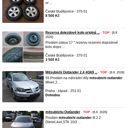
or ...
České Budějovice - 370 01
8 500 Kč
Rezerva dojezdové kolo originá ...
-
TOP
- [8.8.
2026]
Prodám úzkou 17 " rezervu rezervní dojezdové
kolo dojez ...
České Budějovice - 370 01
3 500 Kč
Mitsubishi Outlander 2.4 4G69 ...
-
TOP
- [8.8. 2026]
55.Prodám na náhradní díly
mitsubishi
outlander
Mivec,2 ...
Praha - západ - 253 01
Dohodou
mitsubishu Outlander
-
TOP
- [8.8. 2026]
Prodám
mitsubishi
outlander
III 2.2
Diesel,4x4,STK 10/2 ...