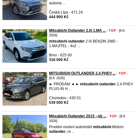
automa ...
Česká Lípa - 471 24
444 900 Kč
Mitsubishi Outlander 2.0i 1.MA ...
-
TOP
- [8.8.
2026]
mitsubishi
outlander
2.0i BENZIN 2WD -
1.MAJITEL - 4x2 ...
Brno - 625 00
316 000 Kč
MITSUBISHI OUTLANDER 2.4 PHEV ...
-
TOP
-
[8.8. 2026]
► PRODÁM ◄ ►
mitsubishi
outlander
2,4 PHEV
PLUG-IN H ...
Chomutov - 430 01
539 000 Kč
Mitsubishi Outlander 2015 –níz ...
-
TOP
- [8.8.
2026]
Prodám osobní automobil
mitsubishi
Motors
outlander
, ro ...