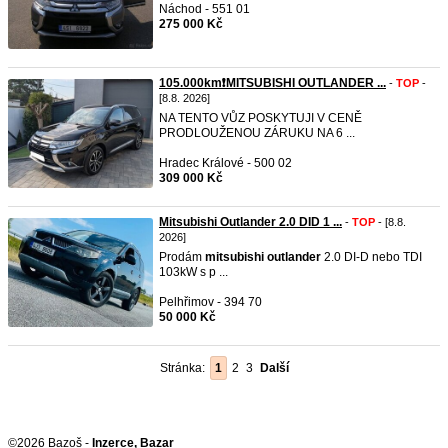
Náchod - 551 01
275 000 Kč
105.000km❗MITSUBISHI OUTLANDER ...
-
TOP
-
[8.8. 2026]
NA TENTO VŮZ POSKYTUJI V CENĚ
PRODLOUŽENOU ZÁRUKU NA 6 ...
Hradec Králové - 500 02
309 000 Kč
Mitsubishi Outlander 2.0 DID 1 ...
-
TOP
- [8.8.
2026]
Prodám
mitsubishi
outlander
2.0 DI-D nebo TDI
103kW s p ...
Pelhřimov - 394 70
50 000 Kč
Stránka:
1
2
3
Další
©2026 Bazoš -
Inzerce, Bazar