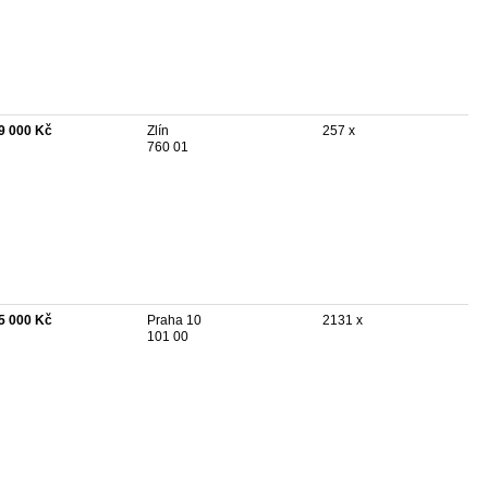
9 000 Kč
Zlín
257 x
760 01
5 000 Kč
Praha 10
2131 x
101 00