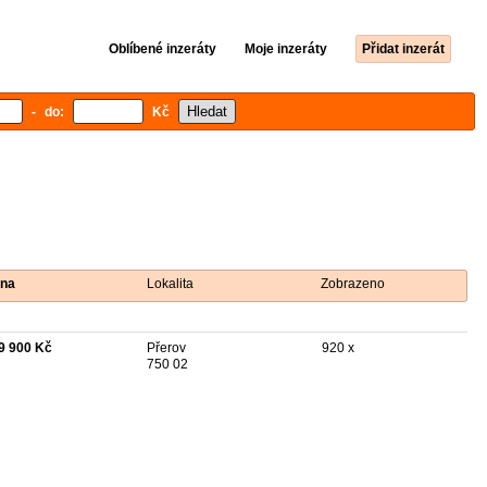
Oblíbené inzeráty
Moje inzeráty
Přidat inzerát
- do:
Kč
na
Lokalita
Zobrazeno
9 900 Kč
Přerov
920 x
750 02