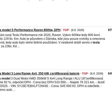
la model S Performance Raven 800hp, DPH
97
-
TOP
- [6.8. 2026]
ám svoji Teslu Performance rok 2020, Raven. Vykon 600kw tedy 800 koní.
to 129 tis. Km. Auto je původem z Dánska, kde jsou pouze rovinky a omezena
lost, tedy auto bylo velmi šetrné používáno. V nedávné době servis v
tesla
za 23tis. Kd ...
a Model 3 Long Range 4x4, 350 kW, certifikovaná baterie
64
-
TOP
- [6.8. 2026]
a
model
3 Dual Motor AWD 350kW S 4x4 Long Range / ALU 18''certifikovaná
rie 92 %, odpočet DPH - Cena bez DPH 533 000,- - Najeto 76 321 km. - Jezdí
/2020. - VIN: 5YJ3E7EBXLF729436. - Cena: 645 000 Kč. DPH si odečtete. -
eno auto ...