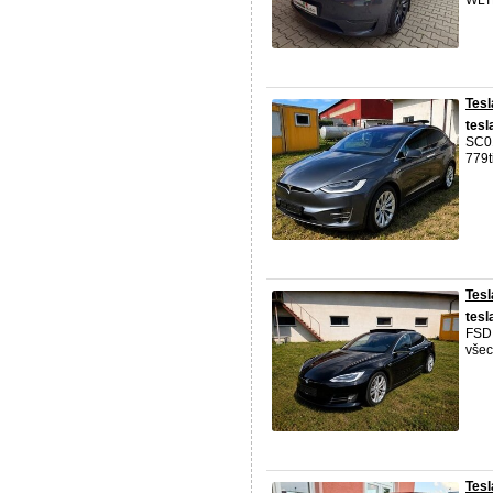
WLTP
Tesl
tesl
SC01
779t
Tesl
tesl
FSD,
všec
Tes