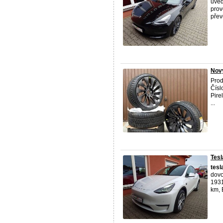
uved
prov
přev
Nový
Prod
Čísl
Pire
...
Tesl
tesl
dovo
1931
km, 