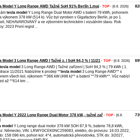
a Model Y Long Range AWD Tažné SoH 91% Berlín 1.maj
82
-
TOP
- [6.8. 2026]
dám
tesla
model
Y Long Range Dual Motor AWD s baterií 79 kWh, pohonem
a výkonem 378 kW (514 k). Vůz byl vyroben v Gigafactory Berlín, je po 1.
teli, NEHAVAROVANÝ a ve výborném technickém i vizuálním stavu. Rok
by: 2023 První regist ...
a Model 3 Long Range AWD | Tažné z. | SoH 94,3 % | 11/21
69
-
TOP
- [6.8. 2026]
tesla
model
3 Long Range AWD | Tažné zařízení | SoH 94,3 % | 79 kWh | 1.
strace 11/2021 Nabízíme k prodeji **
tesla
model
3 Long Range AWD** s
nem všech kol, výkonem **366 kW (498 k)** a baterií **79 kWh**. Vůz nabízí
zd až **614 km ...
a Model Y 2022 Long Range Dual Motor 378 kW, - tažné zař
73
-
TOP
- [6.8.
]
a
model
Y Long range dual motor 378 kW SOH 87,9 %, baterie 78,8 kWh,
z: Německo, VIN: LRWYGCEK0NC259083, elektro, do provozu: 16.03.2022,
to: 158 096 km, pohon kol: 4*4, automatická převodovka, STK do: 3/2027,