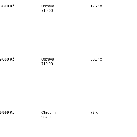
8 800 Kč
Ostrava
1757 x
710 00
9 000 Kč
Ostrava
3017 x
710 00
9 999 Kč
Chrudim
73 x
537 01