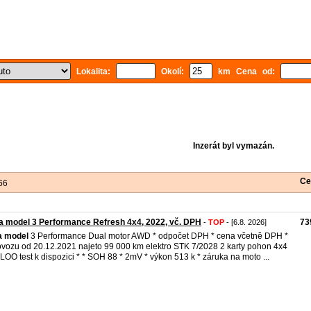
Lokalita:
Okolí:
km Cena od:
Inzerát byl vymazán.
Ce
66
a model 3 Performance Refresh 4x4, 2022, vč. DPH
73
-
TOP
- [6.8. 2026]
a
model
3 Performance Dual motor AWD * odpočet DPH * cena včetně DPH *
ovozu od 20.12.2021 najeto 99 000 km elektro STK 7/2028 2 karty pohon 4x4
ILOO test k dispozici * * SOH 88 * 2mV * výkon 513 k * záruka na moto ...