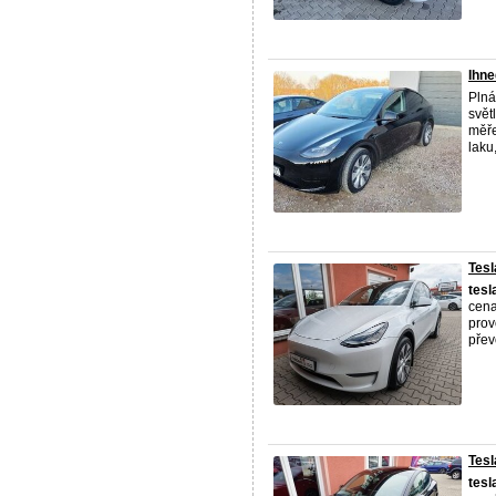
Ihne
Plná
svět
měře
laku
Tesl
tesl
cena
prov
přev
Tes
tesl