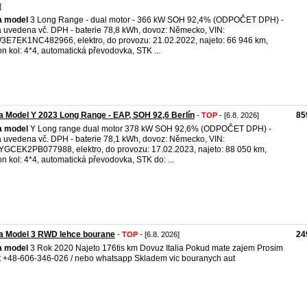
]
a
model
3 Long Range - dual motor - 366 kW SOH 92,4% (ODPOČET DPH) -
 uvedena vč. DPH - baterie 78,8 kWh, dovoz: Německo, VIN:
E7EK1NC482966, elektro, do provozu: 21.02.2022, najeto: 66 946 km,
n kol: 4*4, automatická převodovka, STK ...
a Model Y 2023 Long Range - EAP, SOH 92,6 Berlín
85
-
TOP
- [6.8. 2026]
a
model
Y Long range dual motor 378 kW SOH 92,6% (ODPOČET DPH) -
 uvedena vč. DPH - baterie 78,1 kWh, dovoz: Německo, VIN:
GCEK2PB077988, elektro, do provozu: 17.02.2023, najeto: 88 050 km,
n kol: 4*4, automatická převodovka, STK do: ...
a Model 3 RWD lehce bourane
24
-
TOP
- [6.8. 2026]
a
model
3 Rok 2020 Najeto 176tis km Dovuz Italia Pokud mate zajem Prosim
t +48-606-346-026 / nebo whatsapp Skladem vic bouranych aut