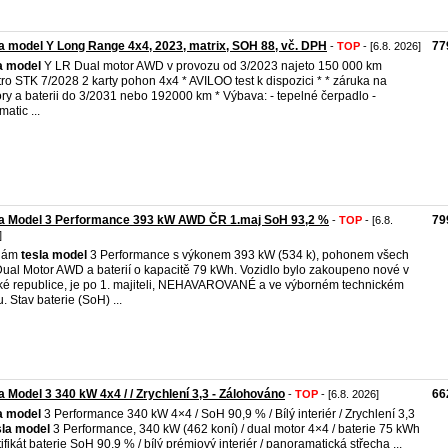
a model Y Long Range 4x4, 2023, matrix, SOH 88, vč. DPH
77
-
TOP
- [6.8. 2026]
a
model
Y LR Dual motor AWD v provozu od 3/2023 najeto 150 000 km
tro STK 7/2028 2 karty pohon 4x4 * AVILOO test k dispozici * * záruka na
ry a baterii do 3/2031 nebo 192000 km * Výbava: - tepelné čerpadlo -
atic ...
la Model 3 Performance 393 kW AWD ČR 1.maj SoH 93,2 %
79
-
TOP
- [6.8.
]
dám
tesla
model
3 Performance s výkonem 393 kW (534 k), pohonem všech
Dual Motor AWD a baterií o kapacitě 79 kWh. Vozidlo bylo zakoupeno nové v
é republice, je po 1. majiteli, NEHAVAROVANÉ a ve výborném technickém
u. Stav baterie (SoH) ...
a Model 3 340 kW 4x4 / / Zrychlení 3,3 - Zálohováno
66
-
TOP
- [6.8. 2026]
a
model
3 Performance 340 kW 4×4 / SoH 90,9 % / Bílý interiér / Zrychlení 3,3
sla
model
3 Performance, 340 kW (462 koní) / dual motor 4×4 / baterie 75 kWh
rtifikát baterie SoH 90,9 % / bílý prémiový interiér / panoramatická střecha ...