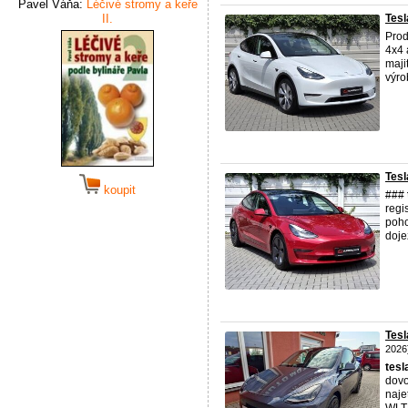
Pavel Váňa:
Léčivé stromy a keře
II.
Tesl
Pro
4x4 
maji
výro
Tesl
koupit
###
regi
poho
doje
Tesl
2026
tesl
dovo
naje