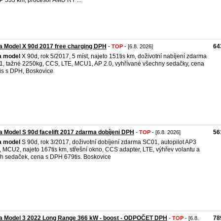
 533 km, procesor AMD RY ...
a Model X 90d 2017 free charging DPH
64
-
TOP
- [6.8. 2026]
a
model
X 90d, rok 5/2017, 5 míst, najeto 151tis km, doživotní nabíjení zdarma
, tažné 2250kg, CCS, LTE, MCU1, AP 2.0, vyhřívané všechny sedačky, cena
is s DPH, Boskovice
a Model S 90d facelift 2017 zdarma dobíjeni DPH
56
-
TOP
- [6.8. 2026]
a
model
S 90d, rok 3/2017, doživotní dobíjení zdarma SC01, autopilot AP3
 MCU2, najeto 167tis km, střešní okno, CCS adapter, LTE, výhřev volantu a
h sedaček, cena s DPH 679tis. Boskovice
la Model 3 2022 Long Range 366 kW - boost - ODPOČET DPH
78
-
TOP
- [6.8.