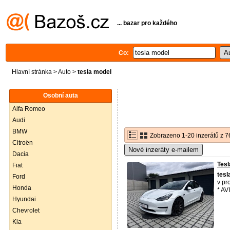
... bazar pro každého
Co:
Hlavní stránka
>
Auto
>
tesla model
Osobní auta
Alfa Romeo
Audi
BMW
Zobrazeno 1-20 inzerátů z 7
Citroën
Nové inzeráty e-mailem
Dacia
Tesl
Fiat
tesl
Ford
v pr
Honda
* AV
Hyundai
Chevrolet
Kia