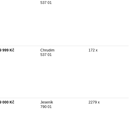
537 01
9 999 Kč
Chrudim
172 x
537 01
9 000 Kč
Jeseník
2279 x
790 01