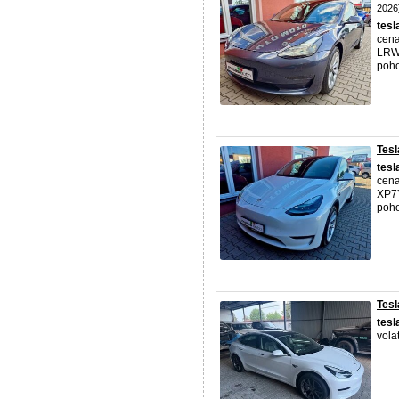
2026
tesl
cena
LRW3
poho
Tesl
tesl
cena
XP7Y
poho
Tesl
tesl
vola