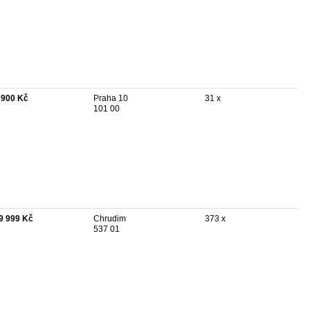
 900 Kč
Praha 10
31 x
101 00
9 999 Kč
Chrudim
373 x
537 01