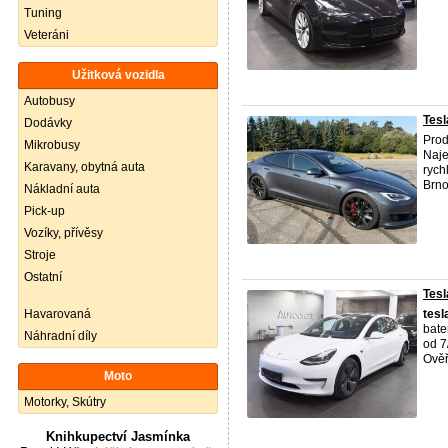
Tuning
Veteráni
Užitková vozidla
Autobusy
Tes
Dodávky
Prod
Mikrobusy
Naje
Karavany, obytná auta
rych
Brno 
Nákladní auta
Pick-up
Vozíky, přívěsy
Stroje
Ostatní
Tesl
Havarovaná
tesl
bate
Náhradní díly
od 7
Ověř
Moto
Motorky, Skútry
Knihkupectví Jasmínka