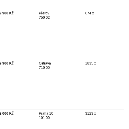
9 900 Kč
Přerov
674 x
750 02
9 900 Kč
Ostrava
1835 x
710 00
2 000 Kč
Praha 10
3123 x
101 00