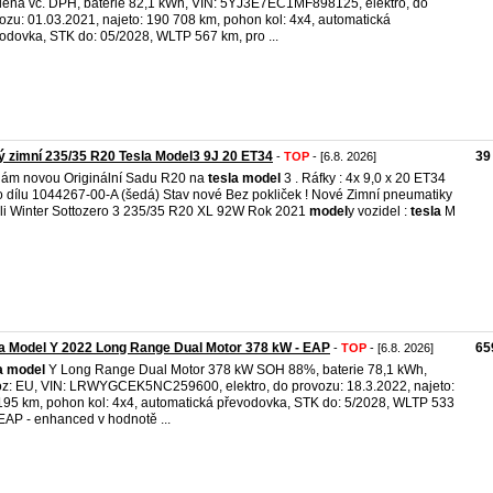
ena vč. DPH, baterie 82,1 kWh, VIN: 5YJ3E7EC1MF898125, elektro, do
ozu: 01.03.2021, najeto: 190 708 km, pohon kol: 4x4, automatická
odovka, STK do: 05/2028, WLTP 567 km, pro ...
 zimní 235/35 R20 Tesla Model3 9J 20 ET34
39
-
TOP
- [6.8. 2026]
ám novou Originální Sadu R20 na
tesla
model
3 . Ráfky : 4x 9,0 x 20 ET34
o dílu 1044267-00-A (šedá) Stav nové Bez pokliček ! Nové Zimní pneumatiky
lli Winter Sottozero 3 235/35 R20 XL 92W Rok 2021
model
y vozidel :
tesla
M
a Model Y 2022 Long Range Dual Motor 378 kW - EAP
65
-
TOP
- [6.8. 2026]
a
model
Y Long Range Dual Motor 378 kW SOH 88%, baterie 78,1 kWh,
z: EU, VIN: LRWYGCEK5NC259600, elektro, do provozu: 18.3.2022, najeto:
95 km, pohon kol: 4x4, automatická převodovka, STK do: 5/2028, WLTP 533
EAP - enhanced v hodnotě ...