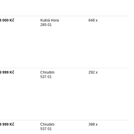
8 000 Kč
Kutná Hora
648 x
285 01
9 999 Kč
Chrudim
292 x
537 01
9 999 Kč
Chrudim
398 x
537 01