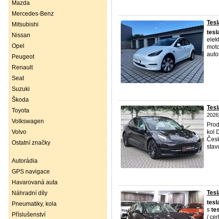
Mazda
Mercedes-Benz
Tesl
Mitsubishi
tesl
Nissan
elek
Opel
moto
autom
Peugeot
Renault
Seat
Suzuki
Škoda
Tes
Toyota
2026
Volkswagen
Pro
Volvo
kol 
Česk
Ostatní značky
stav
Autorádia
GPS navigace
Havarovaná auta
Tesl
Náhradní díly
tesl
Pneumatiky, kola
s
te
Příslušenství
/ ce