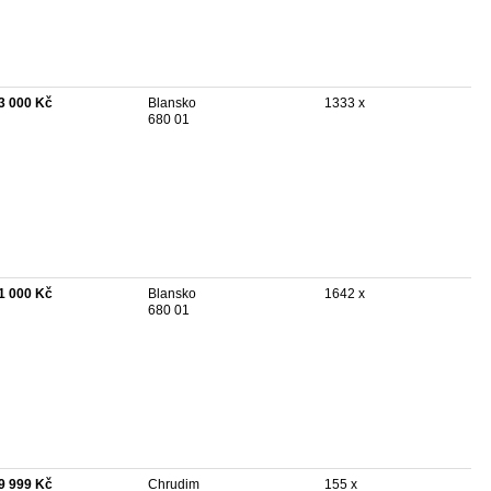
3 000 Kč
Blansko
1333 x
680 01
1 000 Kč
Blansko
1642 x
680 01
9 999 Kč
Chrudim
155 x