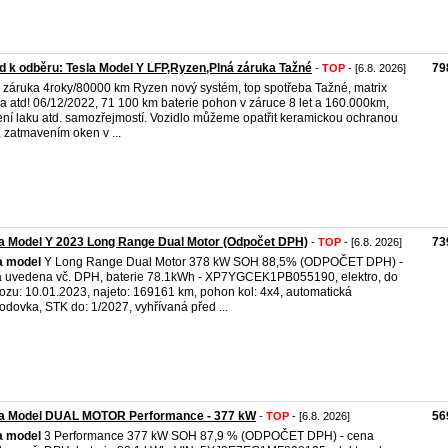
d k odběru: Tesla Model Y LFP,Ryzen,Plná záruka Tažné
79
-
TOP
- [6.8. 2026]
 záruka 4roky/80000 km Ryzen nový systém, top spotřeba Tažné, matrix
la atd! 06/12/2022, 71 100 km baterie pohon v záruce 8 let a 160.000km,
ní laku atd. samozřejmostí. Vozidlo můžeme opatřit keramickou ochranou
, zatmavením oken v ...
a Model Y 2023 Long Range Dual Motor (Odpočet DPH)
73
-
TOP
- [6.8. 2026]
a
model
Y Long Range Dual Motor 378 kW SOH 88,5% (ODPOČET DPH) -
 uvedena vč. DPH, baterie 78.1kWh - XP7YGCEK1PB055190, elektro, do
ozu: 10.01.2023, najeto: 169161 km, pohon kol: 4x4, automatická
odovka, STK do: 1/2027, vyhřívaná před ...
la Model DUAL MOTOR Performance - 377 kW
56
-
TOP
- [6.8. 2026]
a
model
3 Performance 377 kW SOH 87,9 % (ODPOČET DPH) - cena