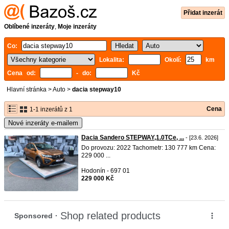
Přidat inzerát
Oblíbené inzeráty
,
Moje inzeráty
Co:
Lokalita:
Okolí:
km
Cena od:
- do:
Kč
Hlavní stránka
>
Auto
>
dacia stepway10
Cena
1-1 inzerátů z 1
Nové inzeráty e-mailem
Dacia Sandero STEPWAY,1.0TCe, ...
- [23.6. 2026]
Do provozu: 2022 Tachometr: 130 777 km Cena:
229 000 ...
Hodonín - 697 01
229 000 Kč