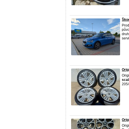
Škod
Pro
půvo
druh
serv
Orig
Orig
scal
205/
Orig
Orig