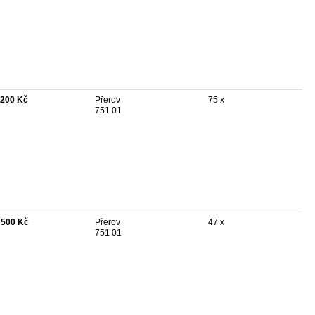
 200 Kč
Přerov
75 x
751 01
 500 Kč
Přerov
47 x
751 01