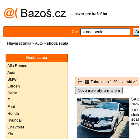
... bazar pro každého
Co:
Hlavní stránka
>
Auto
>
skoda scala
Osobní auta
Alfa Romeo
Audi
BMW
Zobrazeno 1-20 inzerátů z 1
Citroën
Nové inzeráty e-mailem
Dacia
ŠKO
Fiat
2026
Ford
XXX
Honda
stoč
scal
Hyundai
firm
Chevrolet
Kia