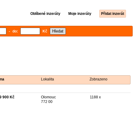
Oblíbené inzeráty
Moje inzeráty
Přidat inzerát
- do:
Kč
na
Lokalita
Zobrazeno
9 900 Kč
Olomouc
1188 x
772 00