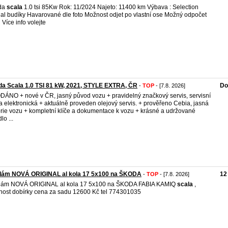
da
scala
1.0 tsi 85Kw Rok: 11/2024 Najeto: 11400 km Výbava : Selection
tual budíky Havarované dle foto Možnost odjet po vlastní ose Možný odpočet
Více info volejte
a Scala 1.0 TSI 81 kW, 2021, STYLE EXTRA, ČR
Do
-
TOP
- [7.8. 2026]
ÁNO + nové v ČR, jasný původ vozu + pravidelný značkový servis, servisní
a elektronická + aktuálně proveden olejový servis. + prověřeno Cebia, jasná
orie vozu + kompletní klíče a dokumentace k vozu + krásné a udržované
lo ...
dám NOVÁ ORIGINAL al kola 17 5x100 na ŠKODA
12
-
TOP
- [7.8. 2026]
dám NOVÁ ORIGINAL al kola 17 5x100 na ŠKODA FABIA KAMIQ
scala
,
ost dobírky cena za sadu 12600 Kč tel 774301035