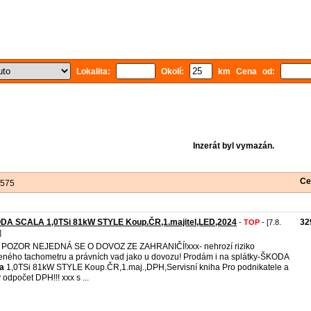
Lokalita:
Okolí:
km Cena od:
Inzerát byl vymazán.
Ce
 575
DA SCALA 1,0TSi 81kW STYLE Koup.ČR,1.majitel,LED,2024
32
-
TOP
- [7.8.
]
 POZOR NEJEDNÁ SE O DOVOZ ZE ZAHRANIČÍ!xxx- nehrozí riziko
eného tachometru a právních vad jako u dovozu! Prodám i na splátky-ŠKODA
a
1,0TSi 81kW STYLE Koup.ČR,1.maj.,DPH,Servisní kniha Pro podnikatele a
y odpočet DPH!!! xxx s ...