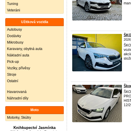
manu
Tuning
Veteráni
Užitková vozidla
Autobusy
ŠKO
Dodávky
2026
Mikrobusy
ŠK
Karavany, obytná auta
vozi
akcí
Nákladní auta
slož
Pick-up
Vozíky, přívěsy
Stroje
Ostatní
Ško
Havarovaná
ŠK
PRO
Náhradní díly
HIST
12/2
Moto
Motorky, Skútry
Knihkupectví Jasmínka