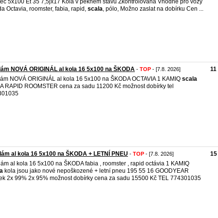
eč 5x100 Et 35 7,5jx17 Kola v pěkném stavu Zkontrolovana Vhodné pro vozy
a Octavia, roomster, fabia, rapid,
scala
, pólo, Možno zaslat na dobírku Cen ...
dám NOVÁ ORIGINÁL al kola 16 5x100 na ŠKODA
11
-
TOP
- [7.8. 2026]
dám NOVÁ ORIGINÁL al kola 16 5x100 na ŠKODA OCTAVIA 1 KAMIQ
scala
A RAPID ROOMSTER cena za sadu 11200 Kč možnost dobírky tel
301035
dám al kola 16 5x100 na ŠKODA + LETNÍ PNEU
15
-
TOP
- [7.8. 2026]
ám al kola 16 5x100 na ŠKODA fabia , roomster , rapid octávia 1 KAMIQ
a
kola jsou jako nové nepoškozené + letní pneu 195 55 16 GOODYEAR
ek 2x 99% 2x 95% možnost dobírky cena za sadu 15500 Kč TEL 774301035