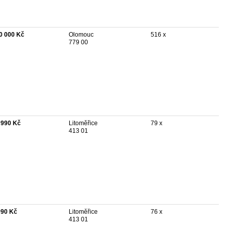
0 000 Kč
Olomouc
516 x
779 00
 990 Kč
Litoměřice
79 x
413 01
990 Kč
Litoměřice
76 x
413 01