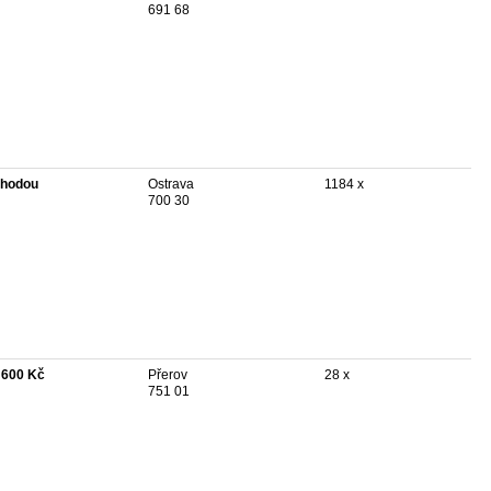
691 68
hodou
Ostrava
1184 x
700 30
 600 Kč
Přerov
28 x
751 01