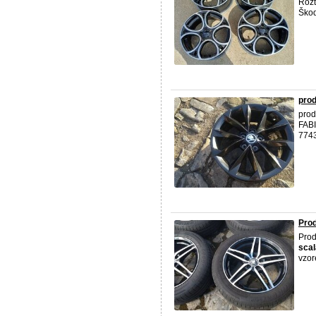
Rozt
Škod
pro
pro
FABI
774
Pro
Prod
scal
vzor