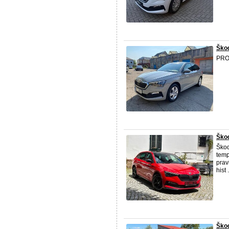
Škod
PRO
Škod
Ško
temp
prav
hist .
Škod