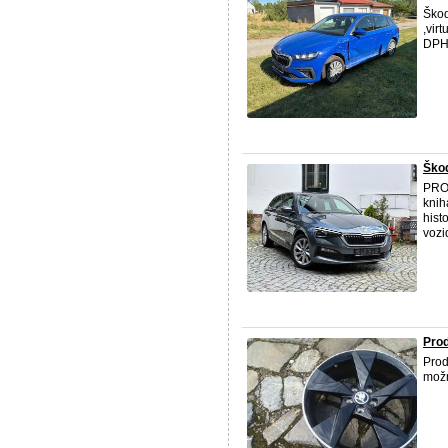
Ško
,vir
DPH 
Škod
PROD
knih
hist
vozid
Pro
Pro
možn