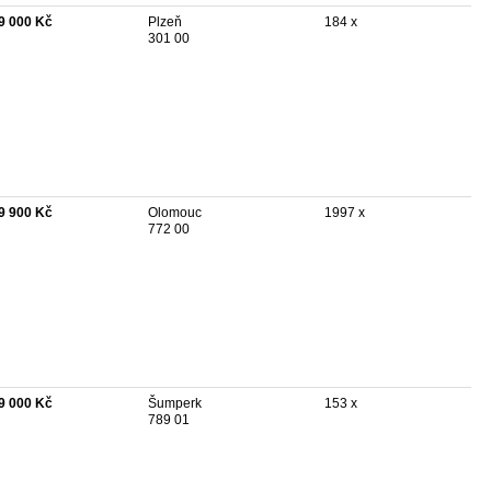
9 000 Kč
Plzeň
184 x
301 00
9 900 Kč
Olomouc
1997 x
772 00
9 000 Kč
Šumperk
153 x
789 01