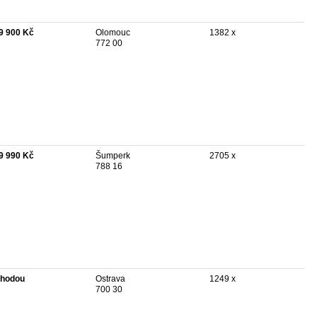
9 900 Kč
Olomouc
1382 x
772 00
9 990 Kč
Šumperk
2705 x
788 16
hodou
Ostrava
1249 x
700 30