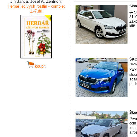
Jiří Janča, Josef A. Zentrich:
Herbář léčivých rostlin - komplet
Škod
1.-7.díl
🚗 
81 k
Zako
klíč
ŠKO
2026
koupit
XXX
stoč
scal
podn
Škod
Prvn
ccm 
temp
airba