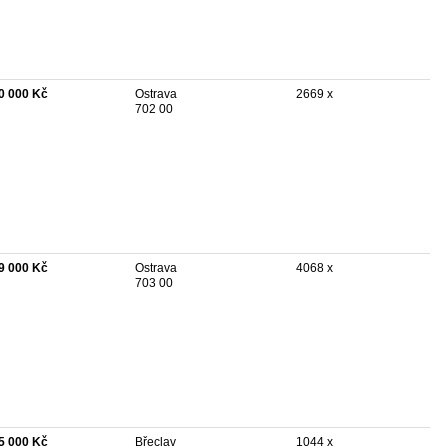
0 000 Kč
Ostrava
2669 x
702 00
9 000 Kč
Ostrava
4068 x
703 00
5 000 Kč
Břeclav
1044 x