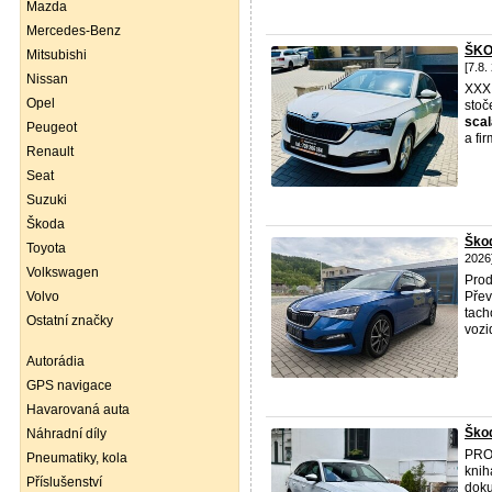
Mazda
Mercedes-Benz
ŠKO
Mitsubishi
[7.8.
Nissan
XXX
Opel
stoč
scal
Peugeot
a fi
Renault
Seat
Suzuki
Škoda
Ško
Toyota
2026
Volkswagen
Pro
Volvo
Přev
tach
Ostatní značky
vozi
Autorádia
GPS navigace
Havarovaná auta
Škod
Náhradní díly
PROD
Pneumatiky, kola
knih
Příslušenství
doku