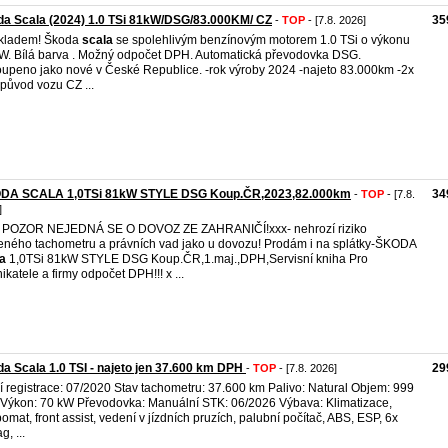
a Scala (2024) 1.0 TSi 81kW/DSG/83.000KM/ CZ
35
-
TOP
- [7.8. 2026]
Skladem! Škoda
scala
se spolehlivým benzínovým motorem 1.0 TSi o výkonu
W. Bílá barva . Možný odpočet DPH. Automatická převodovka DSG.
upeno jako nové v České Republice. -rok výroby 2024 -najeto 83.000km -2x
 -původ vozu CZ ...
DA SCALA 1,0TSi 81kW STYLE DSG Koup.ČR,2023,82.000km
34
-
TOP
- [7.8.
]
 POZOR NEJEDNÁ SE O DOVOZ ZE ZAHRANIČÍ!xxx- nehrozí riziko
eného tachometru a právních vad jako u dovozu! Prodám i na splátky-ŠKODA
a
1,0TSi 81kW STYLE DSG Koup.ČR,1.maj.,DPH,Servisní kniha Pro
ikatele a firmy odpočet DPH!!! x ...
a Scala 1.0 TSI - najeto jen 37.600 km DPH
29
-
TOP
- [7.8. 2026]
í registrace: 07/2020 Stav tachometru: 37.600 km Palivo: Natural Objem: 999
Výkon: 70 kW Převodovka: Manuální STK: 06/2026 Výbava: Klimatizace,
omat, front assist, vedení v jízdních pruzích, palubní počítač, ABS, ESP, 6x
g, ...