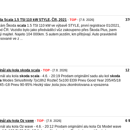
a Scala 1.5 TSI 110 kW STYLE, ČR, 2021
37
-
TOP
- [7.8. 2026]
dám Škoda
scala
1.5 TSI 110 kW ve výbavě STYLE, první registrace 01/2021,
d ČR. Vozidlo bylo jako předváděcí vůz zakoupeno přes Škoda Plus, jsem
ý majitel. Najeto 104 000km. S autem jezdím, km přibývají. Auto pravidelně
isované ve z ...
inál alu kola skoda scala
12
-
TOP
- [7.8. 2026]
inál alu kola
skoda
scala
- 4.6. - 20:19 Prodam originální sadu alu kol
skoda
a
Modes Sirius/trinity 7jx18h2 Rozteč 5x100 Et39 Pneu Good Year 205/45/18
45 r18 Pneu 90-95% Hezký stav ,kola jsou zkontrolovana a vyvazena
inál alu kola Oz vawe
6 
-
TOP
- [7.8. 2026]
inál alu kola Oz wave - 4.6. - 20:12 Prodam originální alu kola Oz Model wave