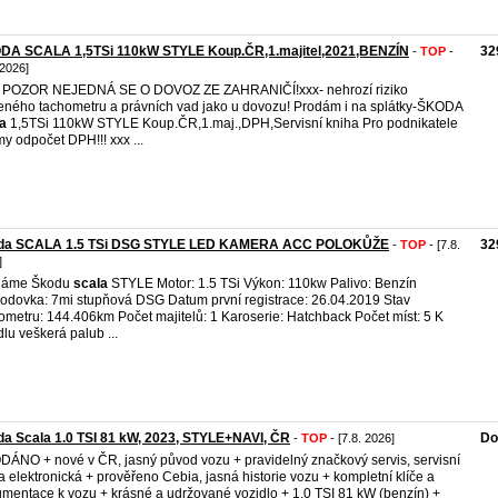
DA SCALA 1,5TSi 110kW STYLE Koup.ČR,1.majitel,2021,BENZÍN
32
-
TOP
-
 2026]
 POZOR NEJEDNÁ SE O DOVOZ ZE ZAHRANIČÍ!xxx- nehrozí riziko
eného tachometru a právních vad jako u dovozu! Prodám i na splátky-ŠKODA
a
1,5TSi 110kW STYLE Koup.ČR,1.maj.,DPH,Servisní kniha Pro podnikatele
rmy odpočet DPH!!! xxx ...
da SCALA 1.5 TSi DSG STYLE LED KAMERA ACC POLOKŮŽE
32
-
TOP
- [7.8.
]
dáme Škodu
scala
STYLE Motor: 1.5 TSi Výkon: 110kw Palivo: Benzín
odovka: 7mi stupňová DSG Datum první registrace: 26.04.2019 Stav
ometru: 144.406km Počet majitelů: 1 Karoserie: Hatchback Počet míst: 5 K
dlu veškerá palub ...
a Scala 1.0 TSI 81 kW, 2023, STYLE+NAVI, ČR
Do
-
TOP
- [7.8. 2026]
ÁNO + nové v ČR, jasný původ vozu + pravidelný značkový servis, servisní
a elektronická + prověřeno Cebia, jasná historie vozu + kompletní klíče a
mentace k vozu + krásné a udržované vozidlo + 1.0 TSI 81 kW (benzín) +