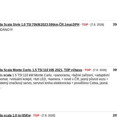
a Scala Style 1.0 TSI 70kW,2023,59tkm,ČR,1maj,DPH
35
-
TOP
- [7.8. 2026]
DÁNO !!!
a Scala Monte Carlo, 1.5 TSI 110 kW, 2021, TOP výbava
39
-
TOP
- [7.8. 2026]
da
scala
1.5 TSI 110 kW Monte Carlo, +panorama, +tažné zařízení, +adaptivní
omat, +virtuální kokpit, +full LED, +kamera. + nové v ČR, jasný původ vozu +
idelný značkový servis, servisní kniha elektronická + prověřeno Cebia, jasná
..
a scala 1.0 tsi 85Kw
20
-
TOP
- [7.8. 2026]