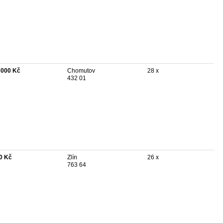
 000 Kč
Chomutov
28 x
432 01
0 Kč
Zlín
26 x
763 64