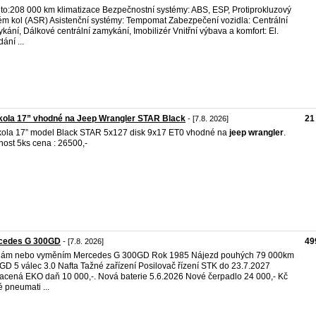
to:208 000 km klimatizace Bezpečnostní systémy: ABS, ESP, Protiprokluzový
ém kol (ASR) Asistenční systémy: Tempomat Zabezpečení vozidla: Centrální
kání, Dálkové centrální zamykání, Imobilizér Vnitřní výbava a komfort: El.
ání ...
kola 17” vhodné na Jeep Wrangler STAR Black
21
- [7.8. 2026]
kola 17” model Black STAR 5x127 disk 9x17 ET0 vhodné na
jeep
wrangler
.
ost 5ks cena : 26500,-
cedes G 300GD
49
- [7.8. 2026]
dám nebo vyměním Mercedes G 300GD Rok 1985 Nájezd pouhých 79 000km
GD 5 válec 3.0 Nafta Tažné zařízení Posilovač řízení STK do 23.7.2027
acená EKO daň 10 000,-. Nová baterie 5.6.2026 Nové čerpadlo 24 000,- Kč
 pneumati ...