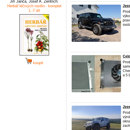
Jiří Janča, Josef A. Zentrich:
Herbář léčivých rostlin - komplet
Jeep
1.-7.díl
Pro
výko
prav
svol
Celo
Prod
koupit
samo
Cher
a 5.9
Jeep
Pro
výro
okna
zach