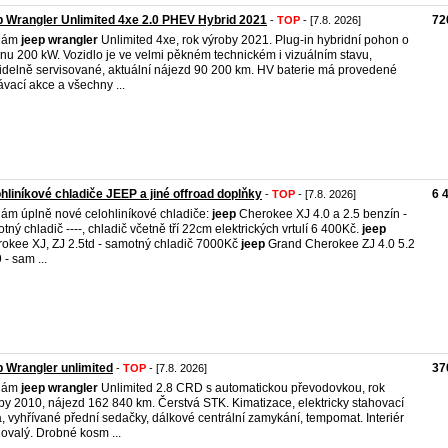
 Wrangler Unlimited 4xe 2.0 PHEV Hybrid 2021
72
-
TOP
- [7.8. 2026]
dám
jeep
wrangler
Unlimited 4xe, rok výroby 2021. Plug-in hybridní pohon o
nu 200 kW. Vozidlo je ve velmi pěkném technickém i vizuálním stavu,
idelně servisované, aktuální nájezd 90 200 km. HV baterie má provedené
ávací akce a všechny ...
hliníkové chladiče JEEP a jiné offroad doplňky
6 
-
TOP
- [7.8. 2026]
ám úplně nové celohliníkové chladiče:
jeep
Cherokee XJ 4.0 a 2.5 benzín -
tný chladič ----, chladič včetně tří 22cm elektrických vrtulí 6 400Kč.
jeep
okee XJ, ZJ 2.5td - samotný chladič 7000Kč
jeep
Grand Cherokee ZJ 4.0 5.2
 - sam ...
 Wrangler unlimited
37
-
TOP
- [7.8. 2026]
dám
jeep
wrangler
Unlimited 2.8 CRD s automatickou převodovkou, rok
by 2010, nájezd 162 840 km. Čerstvá STK. Kimatizace, elektricky stahovací
, vyhřívané přední sedačky, dálkové centrální zamykání, tempomat. Interiér
ovalý. Drobné kosm ...