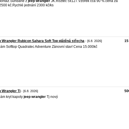
montáž.Sundané z
jeep
wrangler
JK.Rozteč 5x127.Vzorek cca 90 %.cena za
2500 kč.Rychlé jednání 2300 kč/ks
 Wrangler Rubicon Sahara Soft Top plátěná střecha
15
- [6.8. 2026]
ám Softtop Quadratec Adventure Zánovní stav! Cena 15.000kč
 Wrangler Tj
50
- [6.8. 2026]
ám kryt kapoty
jeep
wrangler
Tj nový