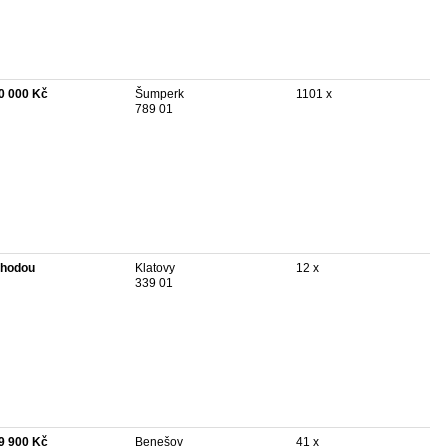
0 000 Kč
Šumperk
1101 x
789 01
hodou
Klatovy
12 x
339 01
9 900 Kč
Benešov
41 x