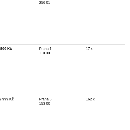
256 01
 500 Kč
Praha 1
17 x
110 00
9 999 Kč
Praha 5
162 x
153 00