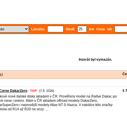
Lokalita:
Okolí:
km Cena od:
Inzerát byl vymazán.
Ce
92
Corse DakarZero
5 
-
TOP
- [7.8. 2026]
kové nové italské disky skladem v ČR. Prověřený model na Rallye Dakar, po
ém nese i jméno. Mám v ČR skladem offroad modely DakarZero,
rSuperZero i nejnovější modely Atlas NT či Nazca. V nabídce této značky
 kola od R14 až R20 na vozy: ...