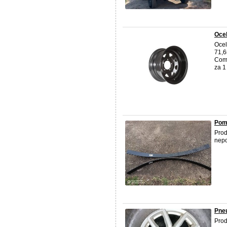
Ocel
Ocel
71,6
Com
za 1
Pom
Pro
nepo
Pne
Prod