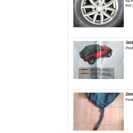
na 
kus 
Jeep
Prod
Jeep
Prod