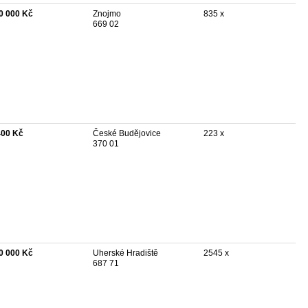
0 000 Kč
Znojmo
835 x
669 02
400 Kč
České Budějovice
223 x
370 01
0 000 Kč
Uherské Hradiště
2545 x
687 71