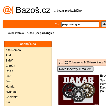
... bazar pro každého
Co:
Hlavní stránka
>
Auto
>
jeep wrangler
Osobní auta
Alfa Romeo
Audi
BMW
Zobrazeno 1-20 inzerátů z 4
Citroën
Nové inzeráty e-mailem
Dacia
Evo
Fiat
Špič
Ford
kter
Honda
Daka
jsou
Hyundai
Chevrolet
Kia