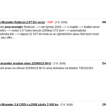
 Wrangler Rubicon 2.0T EU verze
99
-
TOP
- [7.8. 2026]
dám
jeep
wrangler
Rubicon —> rok výroby 2020 —> 1.majitel —> krátká verze
veře) —> motor 2.0 Turbo benzín (200kw) 272 koní —> automatická
odovka 8st —> nájezd 22 547 km Auto je ve výjimečném stavu řekl bych nové
 bez offro ...
 wrangler prodam pneu 325/60/15 M+S
Do
- [7.8. 2026]
am pneu na ofroud 325/60/15 M+S cena dohodou na telefon 739102261
 Wrangler 2.8 CRDi r.v.2008 závěs 3 500 kg
29
- [7.8. 2026]