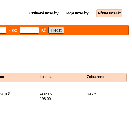
Oblíbené inzeráty
Moje inzeráty
Přidat inzerát
- do:
Kč
na
Lokalita
Zobrazeno
750 Kč
Praha 9
347 x
198 00