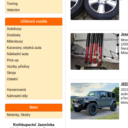
Tuning
Veteráni
Užitková vozidla
Autobusy
Jeep
Dodávky
Mnoh
Mikrobusy
(200
Karavany, obytná auta
Nera
Mlad
Nákladní auta
Pick-up
Vozíky, přívěsy
Stroje
Ostatní
JEE
Havarovaná
201
auto
Náhradní díly
eTor
klima
Moto
Motorky, Skútry
Knihkupectví Jasmínka