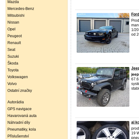
Mazda
Mercedes-Benz
For
Mitsubishi
Prod
Nissan
manu
Opel
1/20
od 2
Peugeot
Renault
Seat
Suzuki
Škoda
Jeep
Toyota
jeep
Volkswagen
67.6
Volvo
syst
stabil
Ostatní značky
Autorádia
GPS navigace
Havarovaná auta
al k
Náhradní díly
prod
Pneumatiky, kola
19 W
Příslušenství
pneu