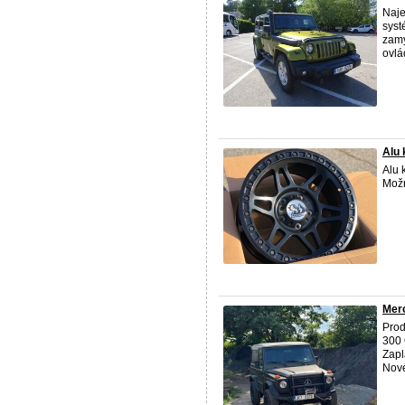
Naje
syst
zamy
ovlád
Alu 
Alu 
Možn
Mer
Pro
300 
Zapl
Nové