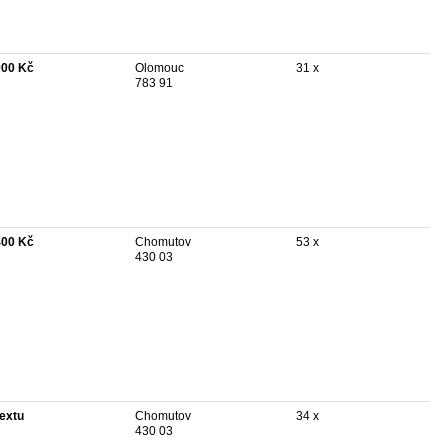
900 Kč
Olomouc
31 x
783 91
400 Kč
Chomutov
53 x
430 03
textu
Chomutov
34 x
430 03