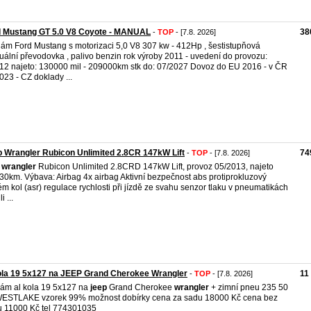
d Mustang GT 5.0 V8 Coyote - MANUAL
38
-
TOP
- [7.8. 2026]
ám Ford Mustang s motorizaci 5,0 V8 307 kw - 412Hp , šestistupňová
ální převodovka , palivo benzin rok výroby 2011 - uvedení do provozu:
12 najeto: 130000 mil - 209000km stk do: 07/2027 Dovoz do EU 2016 - v ČR
023 - CZ doklady ...
 Wrangler Rubicon Unlimited 2.8CR 147kW Lift
74
-
TOP
- [7.8. 2026]
wrangler
Rubicon Unlimited 2.8CRD 147kW Lift, provoz 05/2013, najeto
30km. Výbava: Airbag 4x airbag Aktivní bezpečnost abs protiprokluzový
ém kol (asr) regulace rychlosti při jízdě ze svahu senzor tlaku v pneumatikách
i ...
ola 19 5x127 na JEEP Grand Cherokee Wrangler
11
-
TOP
- [7.8. 2026]
ám al kola 19 5x127 na
jeep
Grand Cherokee
wrangler
+ zimní pneu 235 50
ESTLAKE vzorek 99% možnost dobírky cena za sadu 18000 Kč cena bez
 11000 Kč tel 774301035