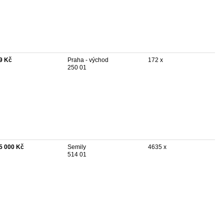
9 Kč
Praha - východ
172 x
250 01
5 000 Kč
Semily
4635 x
514 01