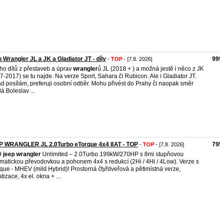
 Wrangler JL a JK a Gladiator JT - díly
99
-
TOP
- [7.8. 2026]
o dílů z přestaveb a úprav
wrangler
ů JL (2018 + ) a možná jestě i něco z JK
7-2017) se tu najde. Na verze Sport, Sahara či Rubicon. Ale i Gladiator JT.
d posílám, preferuji osobní odběr. Mohu přivést do Prahy či naopak směr
á Boleslav ...
P WRANGLER JL 2.0Turbo eTorque 4x4 8AT - TOP
79
-
TOP
- [7.8. 2026]
9
jeep
wrangler
Unlimited – 2.0Turbo 199kW/270HP s 8mi stupňovou
matickou převodovkou a pohonem 4x4 s redukcí (2Hi / 4Hi / 4Low). Verze s
que - MHEV (mild Hybrid)! Prostorná čtyřdveřová a pětimístná verze,
tizace, 4x el. okna + ...