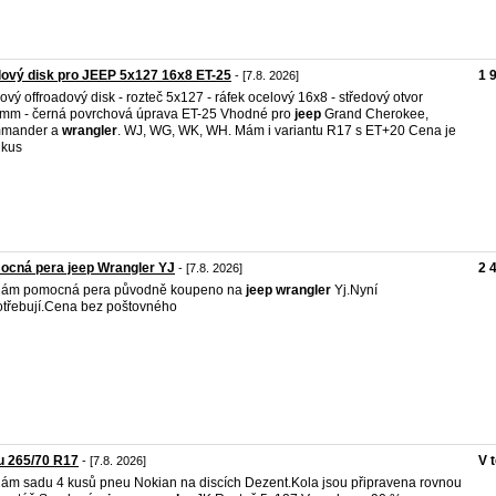
ový disk pro JEEP 5x127 16x8 ET-25
1 
- [7.8. 2026]
ový offroadový disk - rozteč 5x127 - ráfek ocelový 16x8 - středový otvor
mm - černá povrchová úprava ET-25 Vhodné pro
jeep
Grand Cherokee,
mander a
wrangler
. WJ, WG, WK, WH. Mám i variantu R17 s ET+20 Cena je
 kus
ocná pera jeep Wrangler YJ
2 
- [7.8. 2026]
dám pomocná pera původně koupeno na
jeep
wrangler
Yj.Nyní
třebují.Cena bez poštovného
u 265/70 R17
V 
- [7.8. 2026]
ám sadu 4 kusů pneu Nokian na discích Dezent.Kola jsou připravena rovnou