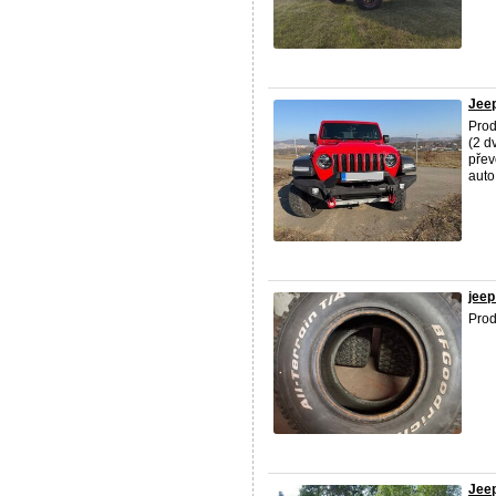
Jeep
Pro
(2 d
přev
auto,
jeep
Prod
Jeep