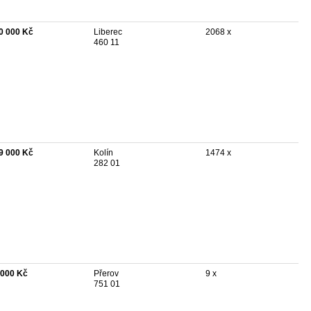
0 000 Kč
Liberec
2068 x
460 11
9 000 Kč
Kolín
1474 x
282 01
 000 Kč
Přerov
9 x
751 01