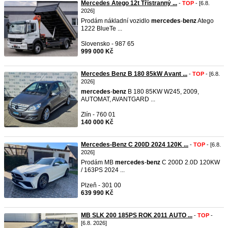
Mercedes Atego 12t Třístranný ...
-
TOP
- [6.8.
2026]
Prodám nákladní vozidlo
mercedes
-
benz
Atego
1222 BlueTe ...
Slovensko - 987 65
999 000 Kč
Mercedes Benz B 180 85kW Avant ...
-
TOP
- [6.8.
2026]
mercedes
-
benz
B 180 85KW W245, 2009,
AUTOMAT, AVANTGARD ...
Zlín - 760 01
140 000 Kč
Mercedes-Benz C 200D 2024 120K ...
-
TOP
- [6.8.
2026]
Prodám MB
mercedes
-
benz
C 200D 2.0D 120KW
/ 163PS 2024 ...
Plzeň - 301 00
639 990 Kč
MB SLK 200 185PS ROK 2011 AUTO ...
-
TOP
-
[6.8. 2026]