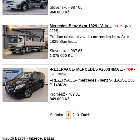
Slovensko - 987 65
960 000 Kč
Mercedes-Benz Axor 1829 - Valn ...
-
TOP
- [6.8.
2026]
Prodám nákladní vozidlo
mercedes
-
benz
Axor
1829 BlueTec ...
Slovensko - 987 65
1 375 000 Kč
-REZERVACE- MERCEDES V250d 4MA ...
-
TOP
-
[6.8. 2026]
--REZERVACE--
mercedes
-
benz
V-KLASSE 250
D 140KW ...
Kroměříž - 769 01
849 000 Kč
Stránka:
1
2
3
Další
©2026 Bazoš -
Inzerce, Bazar