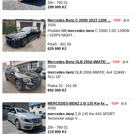
Zlín - 760 01
299 000 Kč
Mercedes-Benz C 200D 2023 120K ...
-
TOP
- [6.8.
2026]
Prodám MB
mercedes
-
benz
C 200D 2.0D 120KW
/ 163PS NIGHT ...
Plzeň - 301 00
629 990 Kč
Mercedes-Benz GLB 200d 4MATIC ...
-
TOP
- [6.8.
2026]
mercedes
-
benz
GLB 200d 4MATIC 4x4 110kW /
ALU 18'' - ...
Praha 10 - 101 00
892 000 Kč
MERCEDES-BENZ 2,0i 135 Kw 4x ...
-
TOP
- [6.8.
2026]
mercedes
-
benz
2.0i 135 Kw 4X4 SPORT
Technické údaje V ...
Zlín - 760 01
219 900 Kč