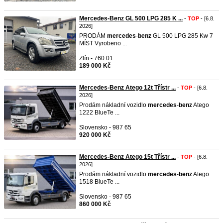
Mercedes-Benz GL 500 LPG 285 K ...
-
TOP
- [6.8.
2026]
PRODÁM
mercedes
-
benz
GL 500 LPG 285 Kw 7
MÍST Vyrobeno ...
Zlín - 760 01
189 000 Kč
Mercedes-Benz Atego 12t Třístr ...
-
TOP
- [6.8.
2026]
Prodám nákladní vozidlo
mercedes
-
benz
Atego
1222 BlueTe ...
Slovensko - 987 65
920 000 Kč
Mercedes-Benz Atego 15t Třístr ...
-
TOP
- [6.8.
2026]
Prodám nákladní vozidlo
mercedes
-
benz
Atego
1518 BlueTe ...
Slovensko - 987 65
860 000 Kč