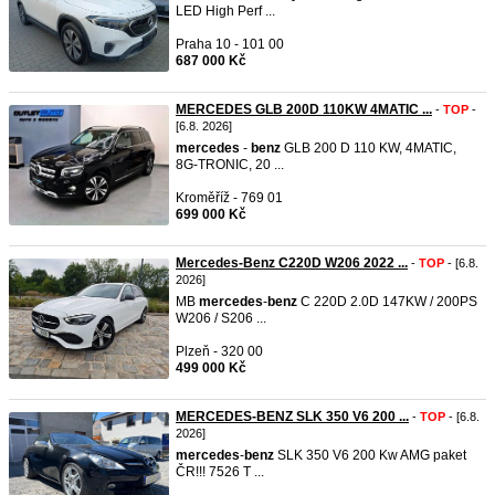
LED High Perf ...
Praha 10 - 101 00
687 000 Kč
MERCEDES GLB 200D 110KW 4MATIC ...
-
TOP
-
[6.8. 2026]
mercedes
-
benz
GLB 200 D 110 KW, 4MATIC,
8G-TRONIC, 20 ...
Kroměříž - 769 01
699 000 Kč
Mercedes-Benz C220D W206 2022 ...
-
TOP
- [6.8.
2026]
MB
mercedes
-
benz
C 220D 2.0D 147KW / 200PS
W206 / S206 ...
Plzeň - 320 00
499 000 Kč
MERCEDES-BENZ SLK 350 V6 200 ...
-
TOP
- [6.8.
2026]
mercedes
-
benz
SLK 350 V6 200 Kw AMG paket
ČR!!! 7526 T ...