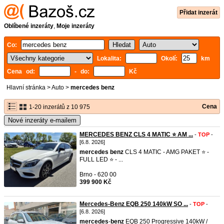
Přidat inzerát
Oblíbené inzeráty
,
Moje inzeráty
Co:
Lokalita:
Okolí:
km
Cena od:
- do:
Kč
Hlavní stránka
>
Auto
>
mercedes benz
Cena
1-20 inzerátů z 10 975
Nové inzeráty e-mailem
MERCEDES BENZ CLS 4 MATIC ⭐ AM ...
-
TOP
-
[6.8. 2026]
mercedes
benz
CLS 4 MATIC - AMG PAKET ⭐ -
FULL LED ⭐ - ...
Brno - 620 00
399 900 Kč
Mercedes-Benz EQB 250 140kW SO ...
-
TOP
-
[6.8. 2026]
mercedes
-
benz
EQB 250 Progressive 140kW /