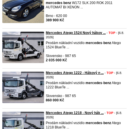
mercedes
benz
W172 SLK 200 ROK 2011
AUTOMAT BI XENON ...
Brno - 620 00
389 900 Kč
Mercedes Atego 1524 Nový hákov ...
-
TOP
- [6.8.
2026]
Prodám nákladní vozidlo
mercedes
-
benz
Atego
1524 BlueTe ...
Slovensko - 987 65
2 035 000 Kč
Mercedes Atego 1222 - Hákový n ...
-
TOP
- [6.8.
2026]
Prodám nákladní vozidlo
mercedes
-
benz
Atego
1222 BlueTe ...
Slovensko - 987 65
860 000 Kč
Mercedes Atego 1218 - Nový hák ...
-
TOP
- [6.8.
2026]
Prodám nákladní vozidlo
mercedes
-
benz
Atego
1218 BlueTe ...