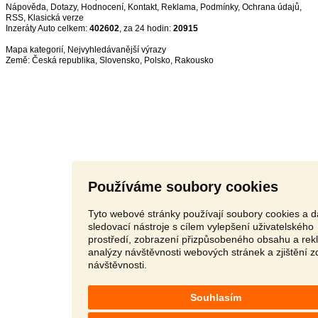
Nápověda
,
Dotazy
,
Hodnocení
,
Kontakt
,
Reklama
,
Podmínky
,
Ochrana údajů
,
RSS
,
Inzeráty Auto celkem:
402602
, za 24 hodin:
20915
Mapa kategorií
,
Nejvyhledávanější výrazy
Země:
Česká republika
,
Slovensko
,
Polsko
,
Rakousko
Používáme soubory cookies
Tyto webové stránky používají soubory cookies a d
sledovací nástroje s cílem vylepšení uživatelského
prostředí, zobrazení přizpůsobeného obsahu a rek
analýzy návštěvnosti webových stránek a zjištění z
návštěvnosti.
Souhlasím