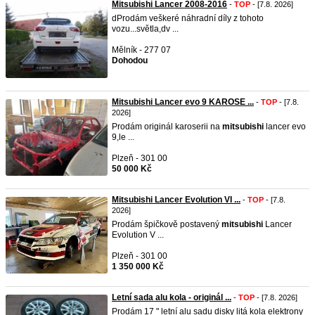
Mitsubishi Lancer 2008-2016
-
TOP
- [7.8. 2026]
dProdám veškeré náhradní díly z tohoto
vozu...světla,dv ...
Mělník - 277 07
Dohodou
Mitsubishi Lancer evo 9 KAROSE ...
-
TOP
- [7.8.
2026]
Prodám originál karoserii na
mitsubishi
lancer evo
9,le ...
Plzeň - 301 00
50 000 Kč
Mitsubishi Lancer Evolution VI ...
-
TOP
- [7.8.
2026]
Prodám špičkově postavený
mitsubishi
Lancer
Evolution V ...
Plzeň - 301 00
1 350 000 Kč
Letní sada alu kola - originál ...
-
TOP
- [7.8. 2026]
Prodám 17 " letní alu sadu disky litá kola elektrony