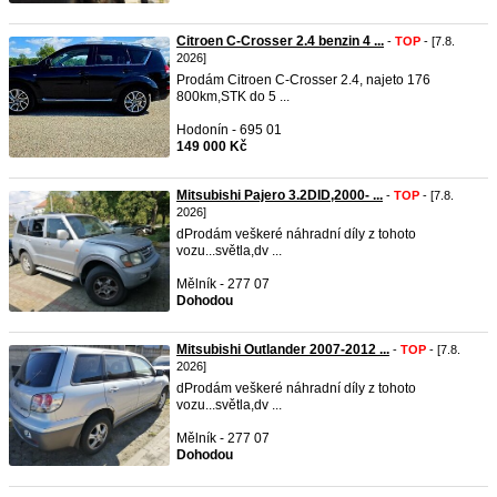
Citroen C-Crosser 2.4 benzin 4 ...
-
TOP
- [7.8.
2026]
Prodám Citroen C-Crosser 2.4, najeto 176
800km,STK do 5 ...
Hodonín - 695 01
149 000 Kč
Mitsubishi Pajero 3.2DID,2000- ...
-
TOP
- [7.8.
2026]
dProdám veškeré náhradní díly z tohoto
vozu...světla,dv ...
Mělník - 277 07
Dohodou
Mitsubishi Outlander 2007-2012 ...
-
TOP
- [7.8.
2026]
dProdám veškeré náhradní díly z tohoto
vozu...světla,dv ...
Mělník - 277 07
Dohodou