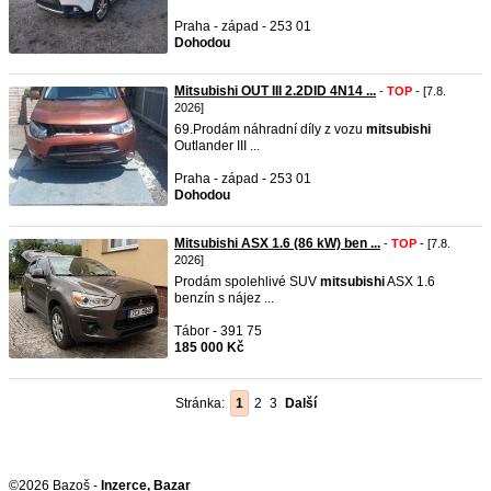
Praha - západ - 253 01
Dohodou
Mitsubishi OUT III 2.2DID 4N14 ...
-
TOP
- [7.8.
2026]
69.Prodám náhradní díly z vozu
mitsubishi
Outlander III ...
Praha - západ - 253 01
Dohodou
Mitsubishi ASX 1.6 (86 kW) ben ...
-
TOP
- [7.8.
2026]
Prodám spolehlivé SUV
mitsubishi
ASX 1.6
benzín s nájez ...
Tábor - 391 75
185 000 Kč
Stránka:
1
2
3
Další
©2026 Bazoš -
Inzerce, Bazar