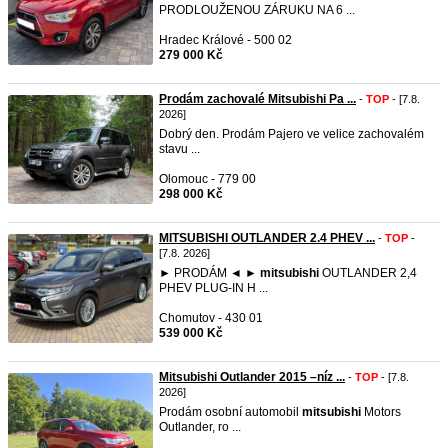
PRODLOUŽENOU ZÁRUKU NA 6 ...
Hradec Králové - 500 02
279 000 Kč
Prodám zachovalé Mitsubishi Pa ...
-
TOP
- [7.8.
2026]
Dobrý den. Prodám Pajero ve velice zachovalém
stavu ...
Olomouc - 779 00
298 000 Kč
MITSUBISHI OUTLANDER 2.4 PHEV ...
-
TOP
-
[7.8. 2026]
► PRODÁM ◄ ►
mitsubishi
OUTLANDER 2,4
PHEV PLUG-IN H ...
Chomutov - 430 01
539 000 Kč
Mitsubishi Outlander 2015 –níz ...
-
TOP
- [7.8.
2026]
Prodám osobní automobil
mitsubishi
Motors
Outlander, ro ...