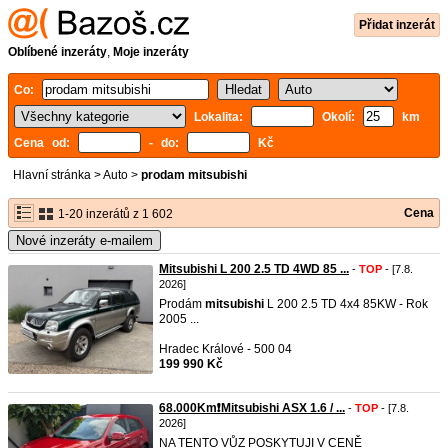
Přidat inzerát
Oblíbené inzeráty
,
Moje inzeráty
Co:
Lokalita:
Okolí:
km
Cena od:
- do:
Kč
Hlavní stránka
>
Auto
>
prodam mitsubishi
Cena
1-20 inzerátů z 1 602
Nové inzeráty e-mailem
Mitsubishi L 200 2.5 TD 4WD 85 ...
-
TOP
- [7.8.
2026]
Prodám
mitsubishi
L 200 2.5 TD 4x4 85KW - Rok
2005 ...
Hradec Králové - 500 04
199 990 Kč
68.000Km❗Mitsubishi ASX 1.6 / ...
-
TOP
- [7.8.
2026]
NA TENTO VŮZ POSKYTUJI V CENĚ