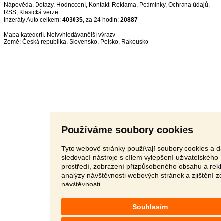
Nápověda
,
Dotazy
,
Hodnocení
,
Kontakt
,
Reklama
,
Podmínky
,
Ochrana údajů
,
RSS
,
Inzeráty Auto celkem:
403035
, za 24 hodin:
20887
Mapa kategorií
,
Nejvyhledávanější výrazy
Země:
Česká republika
,
Slovensko
,
Polsko
,
Rakousko
Používáme soubory cookies
Tyto webové stránky používají soubory cookies a d
sledovací nástroje s cílem vylepšení uživatelského
prostředí, zobrazení přizpůsobeného obsahu a rek
analýzy návštěvnosti webových stránek a zjištění z
návštěvnosti.
Souhlasím