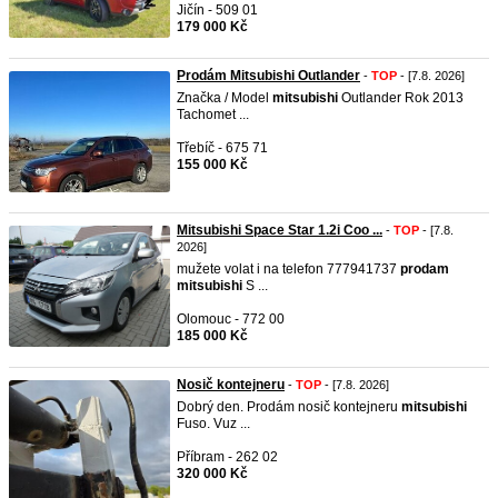
Jičín - 509 01
179 000 Kč
Prodám Mitsubishi Outlander
-
TOP
- [7.8. 2026]
Značka / Model
mitsubishi
Outlander Rok 2013
Tachomet ...
Třebíč - 675 71
155 000 Kč
Mitsubishi Space Star 1.2i Coo ...
-
TOP
- [7.8.
2026]
mužete volat i na telefon 777941737
prodam
mitsubishi
S ...
Olomouc - 772 00
185 000 Kč
Nosič kontejneru
-
TOP
- [7.8. 2026]
Dobrý den. Prodám nosič kontejneru
mitsubishi
Fuso. Vuz ...
Příbram - 262 02
320 000 Kč