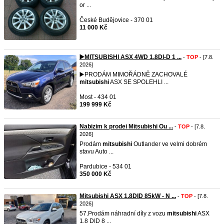
or ...
České Budějovice - 370 01
11 000 Kč
▶️MITSUBISHI ASX 4WD 1.8DI-D 1 ...
-
TOP
- [7.8.
2026]
▶️PRODÁM MIMOŘÁDNĚ ZACHOVALÉ
mitsubishi
ASX SE SPOLEHLI ...
Most - 434 01
199 999 Kč
Nabizim k prodei Mitsubishi Ou ...
-
TOP
- [7.8.
2026]
Prodám
mitsubishi
Outlander ve velmi dobrém
stavu Auto ...
Pardubice - 534 01
350 000 Kč
Mitsubishi ASX 1.8DID 85kW - N ...
-
TOP
- [7.8.
2026]
57.Prodám náhradní díly z vozu
mitsubishi
ASX
1.8 DID 8 ...