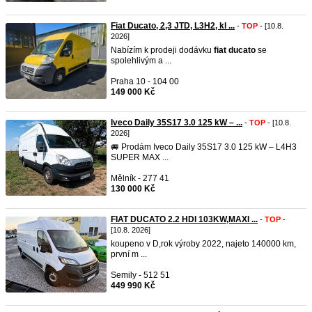
Fiat Ducato, 2,3 JTD, L3H2, kl ...
-
TOP
- [10.8.
2026]
Nabízím k prodeji dodávku
fiat
ducato
se
spolehlivým a ...
Praha 10 - 104 00
149 000 Kč
Iveco Daily 35S17 3.0 125 kW – ...
-
TOP
- [10.8.
2026]
🚐 Prodám Iveco Daily 35S17 3.0 125 kW – L4H3
SUPER MAX ...
Mělník - 277 41
130 000 Kč
FIAT DUCATO 2.2 HDI 103KW,MAXI ...
-
TOP
-
[10.8. 2026]
koupeno v D,​rok výroby 2022, najeto 140000 km,
první m ...
Semily - 512 51
449 990 Kč