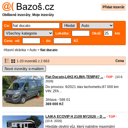
Přidat inzerát
Oblíbené inzeráty
,
Moje inzeráty
Co:
Lokalita:
Okolí:
km
Cena od:
- do:
Kč
Hlavní stránka
>
Auto
>
fiat ducato
Cena
1-20 inzerátů z 2 663
Nové inzeráty e-mailem
Fiat Ducato,L4H2,KLIMA,TEMP,87 ...
-
TOP
- [10.8.
2026]
Do provozu: 9/2021 stav tachometru:87 000 km
VIN: ZFA ...
Jihlava - 586 01
369 000 Kč
LAIKA ECOVIP H 2109 MY2026 – D ...
-
TOP
-
[10.8. 2026]
Hledáte obytný vůz, který nabídne maximální