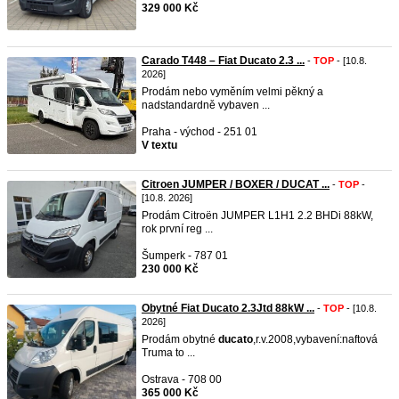
329 000 Kč
Carado T448 – Fiat Ducato 2.3 ...
-
TOP
- [10.8.
2026]
Prodám nebo vyměním velmi pěkný a
nadstandardně vybaven ...
Praha - východ - 251 01
V textu
Citroen JUMPER / BOXER / DUCAT ...
-
TOP
-
[10.8. 2026]
Prodám Citroën JUMPER L1H1 2.2 BHDi 88kW,
rok první reg ...
Šumperk - 787 01
230 000 Kč
Obytné Fiat Ducato 2.3Jtd 88kW ...
-
TOP
- [10.8.
2026]
Prodám obytné
ducato
,r.v.2008,vybavení:naftová
Truma to ...
Ostrava - 708 00
365 000 Kč