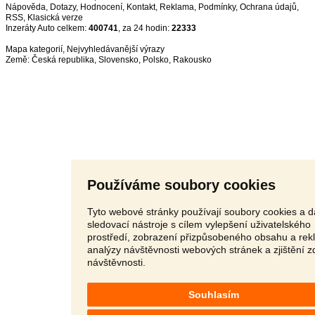
Nápověda
,
Dotazy
,
Hodnocení
,
Kontakt
,
Reklama
,
Podmínky
,
Ochrana údajů
,
RSS
,
Inzeráty Auto celkem:
400741
, za 24 hodin:
22333
Mapa kategorií
,
Nejvyhledávanější výrazy
Země:
Česká republika
,
Slovensko
,
Polsko
,
Rakousko
Používáme soubory cookies
Tyto webové stránky používají soubory cookies a d
sledovací nástroje s cílem vylepšení uživatelského
prostředí, zobrazení přizpůsobeného obsahu a rek
analýzy návštěvnosti webových stránek a zjištění z
návštěvnosti.
Souhlasím