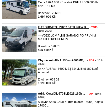
Cena 1 694 000 Kč včetně DPH / 1 400 000 Kč
bez DPH. Mo ...
Benešov - 256 01
1 694 000 Kč
FIAT DUCATO L2H2 2.3JTD 96kW,D ...
-
TOP
-
[10.8. 2026]
----VOZIDLO V PLNÉ GARANCI PO PRVNÍM
MAJITELI,KOUPENO V ...
Blansko - 678 01
425 619 Kč
Obytné auto KNAUS Van i 600ME, ...
-
TOP
- [10.8.
2026]
🚐 KNAUS Van i 600 ME | 3.0 Multijet 180 koní |
Automat ...
Znojmo - 669 02
1 199 000 Kč
Adria Coral XL 670SL|2023|160h ...
-
TOP
- [10.8.
2026]
Alkovna Adria Coral XL(
fiat
ducato
160hp), najeto
17000 ...