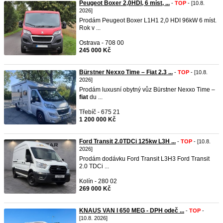
Peugeot Boxer 2,0HDI, 6 míst, ...
-
TOP
- [10.8.
2026]
Prodám Peugeot Boxer L1H1 2,0 HDI 96kW 6 míst.
Rok v ...
Ostrava - 708 00
245 000 Kč
Bürstner Nexxo Time – Fiat 2.3 ...
-
TOP
- [10.8.
2026]
Prodám luxusní obytný vůz Bürstner Nexxo Time –
fiat
du ...
Třebíč - 675 21
1 200 000 Kč
Ford Transit 2.0TDCi 125kw L3H ...
-
TOP
- [10.8.
2026]
Prodám dodávku Ford Transit L3H3 Ford Transit
2.0 TDCi ...
Kolín - 280 02
269 000 Kč
KNAUS VAN I 650 MEG - DPH odeč ...
-
TOP
-
[10.8. 2026]