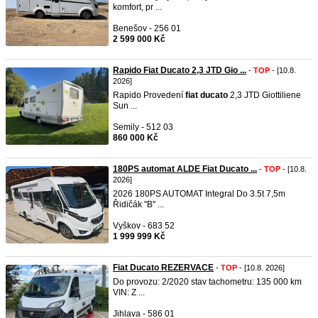
komfort, pr ...
Benešov - 256 01
2 599 000 Kč
Rapido Fiat Ducato 2,3 JTD Gio ...
-
TOP
- [10.8.
2026]
Rapido Provedení
fiat
ducato
2,3 JTD Giottiliene
Sun ...
Semily - 512 03
860 000 Kč
180PS automat ALDE Fiat Ducato ...
-
TOP
- [10.8.
2026]
2026 180PS AUTOMAT Integral Do 3.5t 7,5m
Řidičák "B" ...
Vyškov - 683 52
1 999 999 Kč
Fiat Ducato REZERVACE
-
TOP
- [10.8. 2026]
Do provozu: 2/2020 stav tachometru: 135 000 km
VIN: Z ...
Jihlava - 586 01