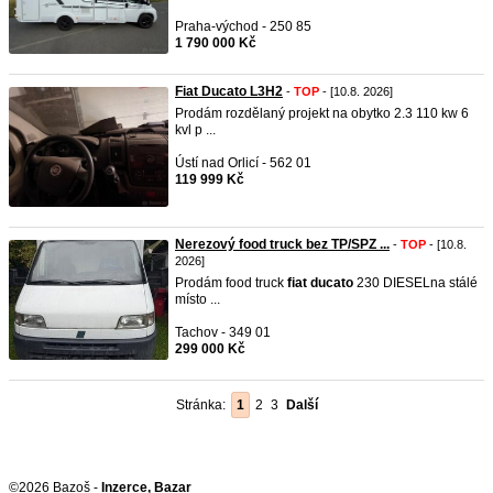
Praha-východ - 250 85
1 790 000 Kč
Fiat Ducato L3H2
-
TOP
- [10.8. 2026]
Prodám rozdělaný projekt na obytko 2.3 110 kw 6
kvl p ...
Ústí nad Orlicí - 562 01
119 999 Kč
Nerezový food truck bez TP/SPZ ...
-
TOP
- [10.8.
2026]
Prodám food truck
fiat
ducato
230 DIESELna stálé
místo ...
Tachov - 349 01
299 000 Kč
Stránka:
1
2
3
Další
©2026 Bazoš -
Inzerce, Bazar