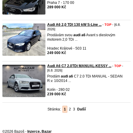
Praha 7 - 170 00
289 000 Kč
Audi A6 2,0 TDI 130 kW S-Line ...
-
TOP
- [6.8.
2026]
Prodávám svou
audi
a6
Avant s dieslovým
motorem 2,0 TDi ...
Hradec Králové - 503 11
249 000 Kč
Audi A6 C7 2.0TDi MANUAL-KESSY ...
-
TOP
-
[6.8. 2026]
Prodám
audi
a6
C7 2.0 TDi MANUAL - SEDAN
R.v. 10/2014 ...
Kolín - 280 02
239 000 Kč
Stránka:
1
2
3
Další
©2026 Bazoš -
Inzerce, Bazar