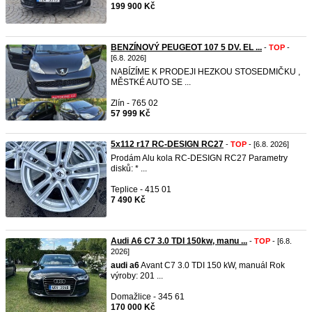
199 900 Kč
BENZÍNOVÝ PEUGEOT 107 5 DV. EL ...
-
TOP
-
[6.8. 2026]
NABÍZÍME K PRODEJI HEZKOU STOSEDMIČKU ,
MĚSTKÉ AUTO SE ...
Zlín - 765 02
57 999 Kč
5x112 r17 RC-DESIGN RC27
-
TOP
- [6.8. 2026]
Prodám Alu kola RC-DESIGN RC27 Parametry
disků: * ...
Teplice - 415 01
7 490 Kč
Audi A6 C7 3.0 TDI 150kw, manu ...
-
TOP
- [6.8.
2026]
audi
a6
Avant C7 3.0 TDI 150 kW, manuál Rok
výroby: 201 ...
Domažlice - 345 61
170 000 Kč