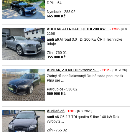
DPH - 54 ...
Nymburk - 288 02
665 000 Kč
AUDI A6 ALLROAD 3,0 TDi 200 Kw ...
-
TOP
- [6.8.
2026]
audi
a6
Allroad 3.0 TDi 200 Kw ČR!!! Technické
údaje ...
Zlín - 760 01
355 000 Kč
Audi A6, 2.0 40 TDI S tronic S ...
-
TOP
- [6.8. 2026]
Žádný díl není lakovaný! Druhá sada pneumatik.
Plná ser ...
Pardubice - 530 02
569 900 Kč
Audi a6 c6
-
TOP
- [6.8. 2026]
audi
a6
C6 2.7 TDI quattro S line 140 kW Rok
výroby 2 ...
Zlín - 765 02