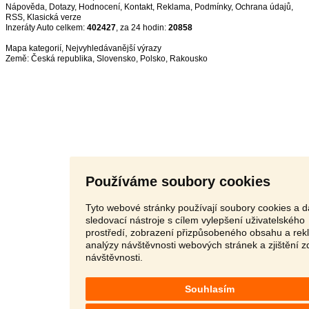
Nápověda
,
Dotazy
,
Hodnocení
,
Kontakt
,
Reklama
,
Podmínky
,
Ochrana údajů
,
RSS
,
Inzeráty Auto celkem:
402427
, za 24 hodin:
20858
Mapa kategorií
,
Nejvyhledávanější výrazy
Země:
Česká republika
,
Slovensko
,
Polsko
,
Rakousko
Používáme soubory cookies
Tyto webové stránky používají soubory cookies a d
sledovací nástroje s cílem vylepšení uživatelského
prostředí, zobrazení přizpůsobeného obsahu a rek
analýzy návštěvnosti webových stránek a zjištění z
návštěvnosti.
Souhlasím