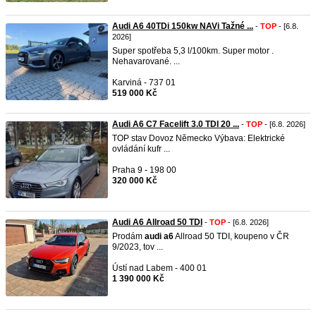
Audi A6 40TDi 150kw NAVi Tažné ...
-
TOP
- [6.8.
2026]
Super spotřeba 5,3 l/100km. Super motor .
Nehavarované. ...
Karviná - 737 01
519 000 Kč
Audi A6 C7 Facelift 3.0 TDI 20 ...
-
TOP
- [6.8. 2026]
TOP stav Dovoz Německo Výbava: Elektrické
ovládání kufr ...
Praha 9 - 198 00
320 000 Kč
Audi A6 Allroad 50 TDI
-
TOP
- [6.8. 2026]
Prodám
audi
a6
Allroad 50 TDI, koupeno v ČR
9/2023, tov ...
Ústí nad Labem - 400 01
1 390 000 Kč