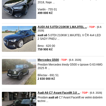
2018, Naje ...
Vsetín - 755 01
499 000 Kč
AUDI A6 5.0TDI 210KW 1.MAJITEL ...
-
TOP
- [6.8.
2026]
audi
a6
5.0TDI 210KW 1.MAJITEL V ČR 4x4 LED
2 SADY PNEU ...
Brno - 620 00
759 900 Kč
Mercedes G500
-
TOP
- [6.8. 2026]
Predám Mercedes triedy G500 v úprave G 63 AMG
2025 R ...
Břeclav - 691 51
2 830 000 Kč
Audi A6 C7 Avant Facelift 3.0 ...
-
TOP
- [6.8. 2026]
Prodám
audi
a6
C7 Avant Facelift ve velmi dobrém
techni ...