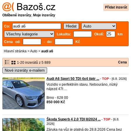
Přidat inzerát
Oblíbené inzeráty
,
Moje inzeráty
Co:
Lokalita:
Okolí:
km
Cena od:
- do:
Kč
Hlavní stránka
>
Auto
>
audi a6
Cena
1-20 inzerátů z 5 889
Nové inzeráty e-mailem
Audi A6 Sport 50 TDI 4x4 tiptr ...
-
TOP
- [6.8. 2026]
Vozidlo v perfektním stavu. Nebouráno, nízký
nájezd 47t ...
Brno - 628 00
850 000 Kč
Škoda Superb 4 2.0 TDI 8/2024 ...
-
TOP
- [6.8.
2026]
Záruka na vůz je platná do 28.8.2026 Cena bez