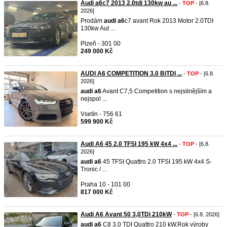
Audi a6c7 2013 2.0tdi 130kw au ...
-
TOP
- [6.8.
2026]
Prodám
audi
a6
c7 avant Rok 2013 Motor 2.0TDI
130kw Aut ...
Plzeň - 301 00
249 000 Kč
AUDI A6 COMPETITION 3.0 BiTDI ...
-
TOP
- [6.8.
2026]
audi
a6
Avant C7,5 Competition s nejsilnějším a
nejspol ...
Vsetín - 756 61
599 900 Kč
Audi A6 45 2.0 TFSI 195 kW 4x4 ...
-
TOP
- [6.8.
2026]
audi
a6
45 TFSI Quattro 2.0 TFSI 195 kW 4x4 S-
Tronic / ...
Praha 10 - 101 00
817 000 Kč
Audi A6 Avant 50 3,0TDi 210kW
-
TOP
- [6.8. 2026]
audi
a6
C8 3.0 TDI Quattro 210 kW,Rok výroby