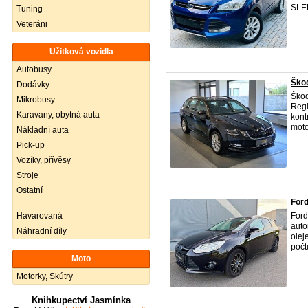
SLE
Tuning
Veteráni
Užitková vozidla
Autobusy
Škod
Dodávky
Škod
Mikrobusy
Regi
Karavany, obytná auta
kont
moto
Nákladní auta
Pick-up
Vozíky, přívěsy
Stroje
Ostatní
For
Havarovaná
Ford
auto
Náhradní díly
olej
počt
Moto
Motorky, Skútry
Knihkupectví Jasmínka