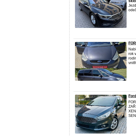
sklo
Jezd
odeč
FOR
Nabí
rok 
rodi
vnit
For
FOR
ZAŘ
XEN
SEN