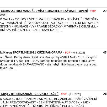
d Galaxy 2.0TDCi MANUÁL 7MÍST 1.MAJITEL NEZÁVISLE TOPENÍ
29
-
TOP
-
 2026]
 GALAXY 2.0TDCi 7 MÍST 1.MAJITEL TITANIUM - NEZÁVISLÉ TOPENÍ !!! -
 KW - MANUÁLNÍ PŘEVODOVKA 6ST. - AUT. SVÍCENÍ - LED DENNÍ SVÍCENÍ
I XENONY - NAVIGACE - VYHŘÍVANÉ SEDAČKY - VYHŘÍVANÉ ČELNÍ
sklo
-
DNÍ / ZADNÍ SENZORY - ZADNÍ KAMERA - HL ...
da Karoq SPORTLINE 2021 KŮŽE PANORAMA
47
-
TOP
- [6.8. 2026]
ám Škodu Karoq Verze Sport Line Rok výroby 4/2021 Motor 1.5 TSI - výkon
kW Najeto 172 000 km - 100% garance najetých km, protokol Cebia Barva
 Moon metalíza ▪️NEHAVAROVÁNO - vůz nebyl nikdy havarovaný, zcela bez
stných udá ...
d Kuga 2.0TDCi MANUÁL SERVISKA TAŽNÉ
24
-
TOP
- [6.8. 2026]
D KUGA 2.0TDCi TITANIUM 2WD VERZE BEZ ADBLUE - TAŽNÉ ZAŘÍZENÍ -
UÁLNÍ PŘEVODOVKA 6ST. - DENNÍ SVÍCENÍ - AUT. SVÍCENÍ - ZADNÍ
ZORY - VYHŘÍVANÉ ČELNÍ
sklo
- VYHŘÍVANÉ POLO SEDAČKY -