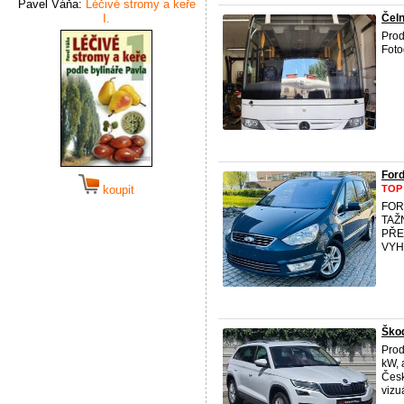
Pavel Váňa:
Léčivé stromy a keře
I.
Čeln
Prod
Foto
For
koupit
TOP
FOR
TAŽ
PŘE
VYH
Škod
Prod
kW, 
Česk
vizu