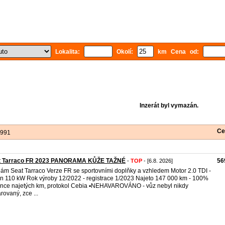
Lokalita:
Okolí:
km Cena od:
Inzerát byl vymazán.
Ce
 991
t Tarraco FR 2023 PANORAMA KŮŽE TAŽNÉ
56
-
TOP
- [6.8. 2026]
ám Seat Tarraco Verze FR se sportovními doplňky a vzhledem Motor 2.0 TDI -
n 110 kW Rok výroby 12/2022 - registrace 1/2023 Najeto 147 000 km - 100%
nce najetých km, protokol Cebia ▪️NEHAVAROVÁNO - vůz nebyl nikdy
rovaný, zce ...