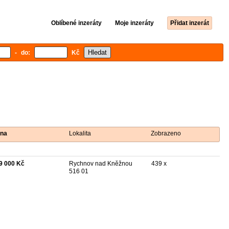
Oblíbené inzeráty
Moje inzeráty
Přidat inzerát
- do:
Kč
na
Lokalita
Zobrazeno
9 000 Kč
Rychnov nad Kněžnou
439 x
516 01