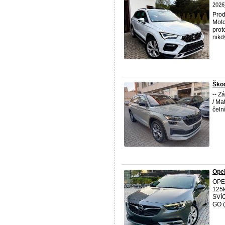
2026
Prod
Moto
prot
nikd
Škod
-- Z
/ Ma
čeln
Ope
OPE
125
SVÍ
GO 