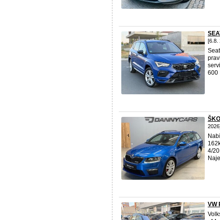
SEA
[6.8.
Seat
prav
serv
600 
ŠKO
2026
Nabí
162k
4/20
Naje
VW P
Volk