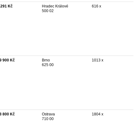
 291 Kč
Hradec Králové
616 x
500 02
9 900 Kč
Brno
1013 x
625 00
8 800 Kč
Ostrava
1804 x
710 00