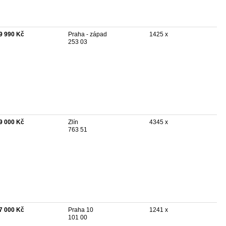
9 990 Kč
Praha - západ
1425 x
253 03
9 000 Kč
Zlín
4345 x
763 51
7 000 Kč
Praha 10
1241 x
101 00