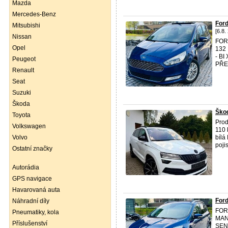
Mazda
Mercedes-Benz
For
Mitsubishi
[6.8.
Nissan
FORD
Opel
132
- B
Peugeot
PŘE
Renault
Seat
Suzuki
Škoda
Ško
Toyota
Prod
Volkswagen
110 
Volvo
bílá
poji
Ostatní značky
Autorádia
GPS navigace
Havarovaná auta
For
Náhradní díly
FOR
Pneumatiky, kola
MAN
Příslušenství
SEN