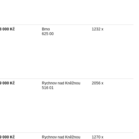
8 000 Kč
Brno
1232 x
625 00
9 000 Kč
Rychnov nad Kněžnou
2056 x
516 01
9 000 Kč
Rychnov nad Kněžnou
1270 x