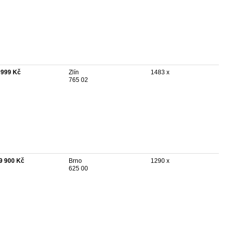
 999 Kč
Zlín
1483 x
765 02
9 900 Kč
Brno
1290 x
625 00