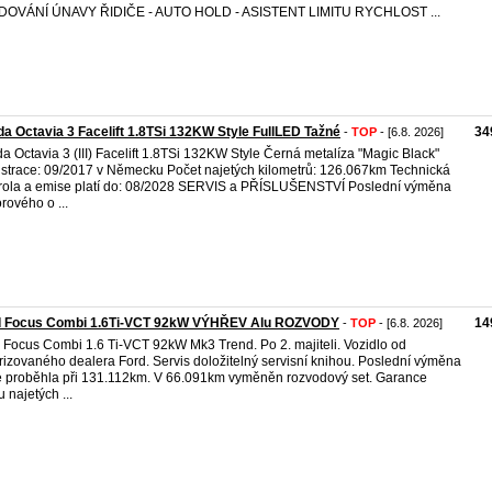
DOVÁNÍ ÚNAVY ŘIDIČE - AUTO HOLD - ASISTENT LIMITU RYCHLOST ...
a Octavia 3 Facelift 1.8TSi 132KW Style FullLED Tažné
34
-
TOP
- [6.8. 2026]
a Octavia 3 (III) Facelift 1.8TSi 132KW Style Černá metalíza "Magic Black"
strace: 09/2017 v Německu Počet najetých kilometrů: 126.067km Technická
rola a emise platí do: 08/2028 SERVIS a PŘÍSLUŠENSTVÍ Poslední výměna
rového o ...
d Focus Combi 1.6Ti-VCT 92kW VÝHŘEV Alu ROZVODY
14
-
TOP
- [6.8. 2026]
 Focus Combi 1.6 Ti-VCT 92kW Mk3 Trend. Po 2. majiteli. Vozidlo od
rizovaného dealera Ford. Servis doložitelný servisní knihou. Poslední výměna
e proběhla při 131.112km. V 66.091km vyměněn rozvodový set. Garance
u najetých ...