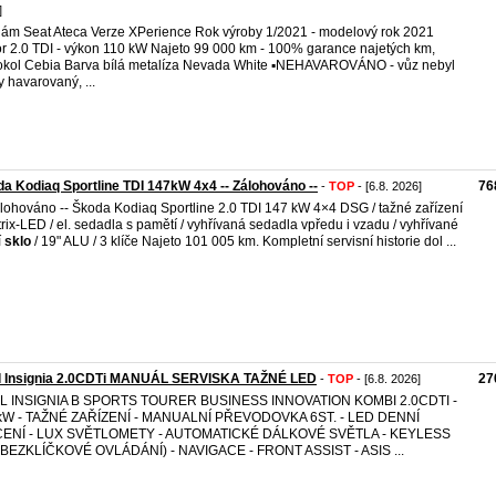
]
ám Seat Ateca Verze XPerience Rok výroby 1/2021 - modelový rok 2021
r 2.0 TDI - výkon 110 kW Najeto 99 000 km - 100% garance najetých km,
okol Cebia Barva bílá metalíza Nevada White ▪️NEHAVAROVÁNO - vůz nebyl
y havarovaný, ...
a Kodiaq Sportline TDI 147kW 4x4 -- Zálohováno --
76
-
TOP
- [6.8. 2026]
álohováno -- Škoda Kodiaq Sportline 2.0 TDI 147 kW 4×4 DSG / tažné zařízení
trix-LED / el. sedadla s pamětí / vyhřívaná sedadla vpředu i vzadu / vyhřívané
í
sklo
/ 19" ALU / 3 klíče Najeto 101 005 km. Kompletní servisní historie dol ...
l Insignia 2.0CDTi MANUÁL SERVISKA TAŽNÉ LED
27
-
TOP
- [6.8. 2026]
L INSIGNIA B SPORTS TOURER BUSINESS INNOVATION KOMBI 2.0CDTI -
kW - TAŽNÉ ZAŘÍZENÍ - MANUALNÍ PŘEVODOVKA 6ST. - LED DENNÍ
CENÍ - LUX SVĚTLOMETY - AUTOMATICKÉ DÁLKOVÉ SVĚTLA - KEYLESS
(BEZKLÍČKOVÉ OVLÁDÁNÍ) - NAVIGACE - FRONT ASSIST - ASIS ...