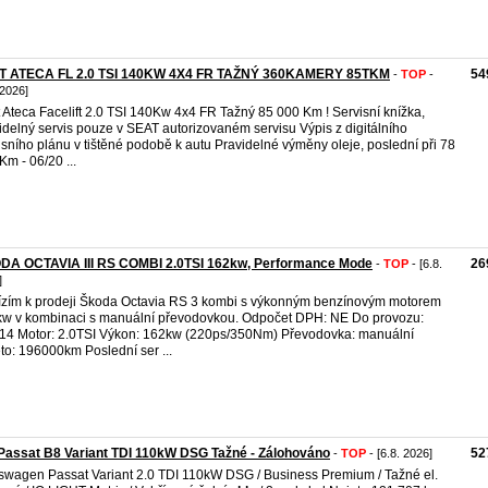
T ATECA FL 2.0 TSI 140KW 4X4 FR TAŽNÝ 360KAMERY 85TKM
54
-
TOP
-
 2026]
 Ateca Facelift 2.0 TSI 140Kw 4x4 FR Tažný 85 000 Km ! Servisní knížka,
idelný servis pouze v SEAT autorizovaném servisu Výpis z digitálního
isního plánu v tištěné podobě k autu Pravidelné výměny oleje, poslední při 78
Km - 06/20 ...
DA OCTAVIA III RS COMBI 2.0TSI 162kw, Performance Mode
26
-
TOP
- [6.8.
]
zím k prodeji Škoda Octavia RS 3 kombi s výkonným benzínovým motorem
w v kombinaci s manuální převodovkou. Odpočet DPH: NE Do provozu:
14 Motor: 2.0TSI Výkon: 162kw (220ps/350Nm) Převodovka: manuální
to: 196000km Poslední ser ...
assat B8 Variant TDI 110kW DSG Tažné - Zálohováno
52
-
TOP
- [6.8. 2026]
swagen Passat Variant 2.0 TDI 110kW DSG / Business Premium / Tažné el.