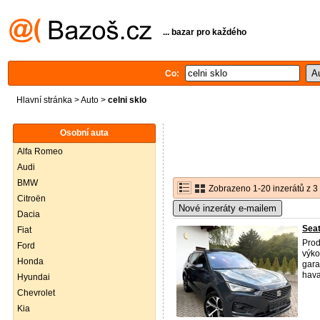
... bazar pro každého
Co:
Hlavní stránka
>
Auto
>
celni sklo
Osobní auta
Alfa Romeo
Audi
BMW
Zobrazeno 1-20 inzerátů z 3
Citroën
Nové inzeráty e-mailem
Dacia
Sea
Fiat
Prod
Ford
výko
Honda
gara
hava
Hyundai
Chevrolet
Kia