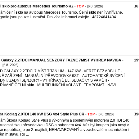
í sklo pro autobus Mercedes Tourismo R2
36
-
TOP
- [6.8. 2026]
ám čelní
sklo
na autobus Mercedes Tourismo. Čelní
sklo
není vyhřívané.
grafie jsou pouze ilustrační. Pro více informací volejte +48724641404.
d Galaxy 2.2TDCi MANUÁL SENZORY TAŽNÉ 7MÍST VÝHŘEV NAVIGA
19
-
- [6.8. 2026]
D GALAXY 2.2TDCi 7 MÍST TITANIUM - 147 KW - VERZE BEZ ADBLUE -
NÉ ZAŘÍZENÍ - MANUÁLNÍ PŘEVODOVKA 6ST. - AUTOMATICKÉ SVÍCENÍ -
DNÍ / ZADNÍ SENZORY - VYHŘÍVANÉ EL. SEDAČKY S PAMĚTI -
ŘÍVANÉ ČELNÍ
sklo
- MULTIFUNKČNÍ VOLANT - TEMPOMAT - NAVI ...
a Kodiaq 2.0TDI 140 kW DSG 4x4 Style Plus ČR
39
-
TOP
- [6.8. 2026]
ám Škoda Kodiaq Style Plus s výkonným a spolehlivým motorem 2,0 TDI 140
automatickou převodovkou DSG a pohonem 4x4. Vůz byl koupen jako nový v
é republice, je po 2. majiteli, NEHAVAROVANÝ a v zachovalém technickém i
álním stavu. Ro ...