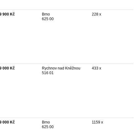
9 900 Kč
Brno
228 x
625 00
9 000 Kč
Rychnov nad Kněžnou
433 x
516 01
9 000 Kč
Brno
1159 x
625 00