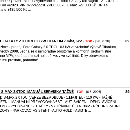
pné / IQ.LIGHT Matrix / Vyhřívané čelní
sklo
/ 2 sady kol Najeto 121 707 km.
í od 4/2023. VIN: WVWZZZ3CZPE050078. Cena: 527 000 Kč. DPH si
tete. (435 500 Kč ...
D GALAXY 2.0 TDCi 103 kW TITANIUM 7 míst, 6kv.
89
-
TOP
- [6.8. 2026]
zíme k prodeji Ford Galaxy 2.0 TDCi 103 kW ve vrcholné výbavě Titanium,
výroby 2008. Jedná se o mimořádně prostorné a komfortní sedmimístné
nné MPV, které patří mezi nejlepší vozy ve své třídě. Díky obrovskému
řnímu prostoru, pohodlné ...
d S-MAX 2.0TDCi MANUÁL SERVISKA TAŽNÉ
29
-
TOP
- [6.8. 2026]
D S-MAX 2.0TDCi VERZE BEZ ADBLUE - 1.MAJITEL - 110 KW - TAŽNÉ
ÍZENÍ - MANUÁLNÍ PŘEVODOVKA 6ST. - AUT. SVÍCENÍ - DENNÍ SVÍCENÍ -
ONY - VYHŘÍVANÉ SEDAČKY - VYHŘÍVANÉ ČELNÍ
sklo
- PŘEDNÍ / ZADNÍ
ZORY - PARKOVACÍ ASISTENT - AUTO HOLD - ASISTE ...