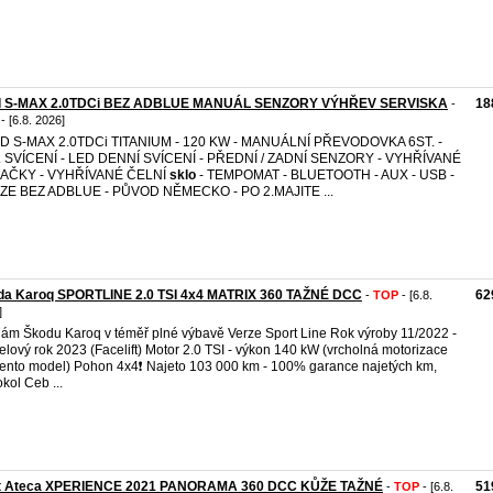
d S-MAX 2.0TDCi BEZ ADBLUE MANUÁL SENZORY VÝHŘEV SERVISKA
18
-
- [6.8. 2026]
D S-MAX 2.0TDCi TITANIUM - 120 KW - MANUÁLNÍ PŘEVODOVKA 6ST. -
. SVÍCENÍ - LED DENNÍ SVÍCENÍ - PŘEDNÍ / ZADNÍ SENZORY - VYHŘÍVANÉ
AČKY - VYHŘÍVANÉ ČELNÍ
sklo
- TEMPOMAT - BLUETOOTH - AUX - USB -
ZE BEZ ADBLUE - PŮVOD NĚMECKO - PO 2.MAJITE ...
da Karoq SPORTLINE 2.0 TSI 4x4 MATRIX 360 TAŽNÉ DCC
62
-
TOP
- [6.8.
]
ám Škodu Karoq v téměř plné výbavě Verze Sport Line Rok výroby 11/2022 -
lový rok 2023 (Facelift) Motor 2.0 TSI - výkon 140 kW (vrcholná motorizace
tento model) Pohon 4x4❗️ Najeto 103 000 km - 100% garance najetých km,
okol Ceb ...
t Ateca XPERIENCE 2021 PANORAMA 360 DCC KŮŽE TAŽNÉ
51
-
TOP
- [6.8.