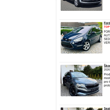
For
TOP
FOR
AUT
SED
VER
Ško
2026
Prod
mode
pro 
prot
Sea