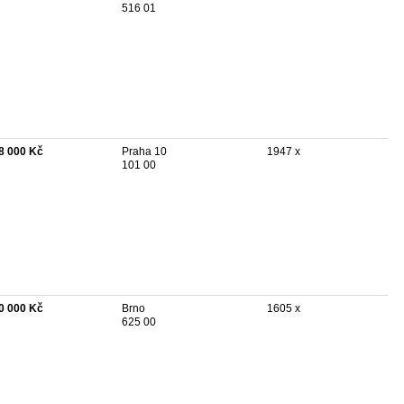
516 01
8 000 Kč
Praha 10
1947 x
101 00
0 000 Kč
Brno
1605 x
625 00