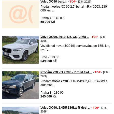
Volvo XC90 benzin
-
TOP
- [7.8. 2026]
Prodám
volvo
XC 90 2,5, benzin. R.v. 2003, 230
000 km. ...
Praha 4 - 140 00
58 000 Kč
Volvo XC90, 2019, D5, ČR, 2 ma ...
-
TOP
- [7.8.
2026]
Vozidlo od nova (4/2019) servisováno po 15tis km,
nyní ...
Brno - 613 00
649 000 Kč
Prodám VOLVO XC90 - 7 míst 4x4 ...
-
TOP
- [7.8.
2026]
Prodám
volvo
xc90
- 7 míst 4x4 2,4 D5 147kW s
automat ...
Praha 3 - 130 00
245 000 Kč
Volvo XC90, 2,4D5 136kw R-desi ...
-
TOP
- [7.8.
2026]