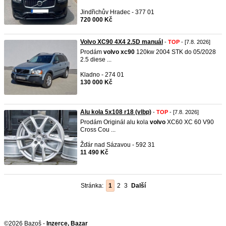
Jindřichův Hradec - 377 01
720 000 Kč
Volvo XC90 4X4 2.5D manuál
-
TOP
- [7.8. 2026]
Prodám
volvo
xc90
120kw 2004 STK do 05/2028
2.5 diese ...
Kladno - 274 01
130 000 Kč
Alu kola 5x108 r18 (vlbp)
-
TOP
- [7.8. 2026]
Prodám Originál alu kola
volvo
XC60 XC 60 V90
Cross Cou ...
Žďár nad Sázavou - 592 31
11 490 Kč
Stránka:
1
2
3
Další
©2026 Bazoš -
Inzerce, Bazar