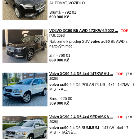
AUTOMAT, VOZIDLO ...
Bruntál - 792 01
699 900 Kč
VOLVO XC90 B5 AWD 173KW 6/2022 ...
-
TOP
-
[7.8. 2026]
Nabízíme k prodeji SUV
volvo
xc90
B5 AWD s
naftovým mot ...
Zlín - 760 01
889 000 Kč
Volvo XC90 2.4 D5 4x4 147KW AU ...
-
TOP
- [7.8.
2026]
volvo
xc90
2.4 D5 POLAR PLUS - 4x4 - 147kW - 7
MÍST - A ...
Brno - 625 00
309 000 Kč
Volvo XC90 2.4 D5 4x4 SERVISKA ...
-
TOP
- [7.8.
2026]
volvo
xc90
2.4 D5 SUMMUM - 147kW - 4x4 - 7
MÍST - TAŽNÉ ...