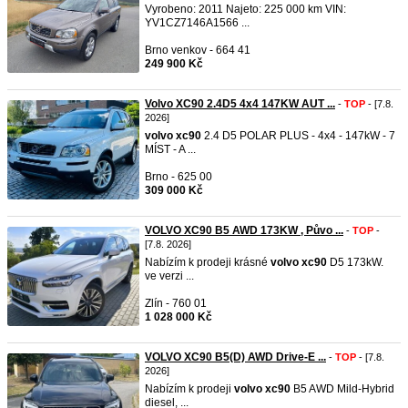
Vyrobeno: 2011 Najeto: 225 000 km VIN:
YV1CZ7146A1566 ...
Brno venkov - 664 41
249 900 Kč
Volvo XC90 2.4D5 4x4 147KW AUT ...
-
TOP
- [7.8.
2026]
volvo
xc90
2.4 D5 POLAR PLUS - 4x4 - 147kW - 7
MÍST - A ...
Brno - 625 00
309 000 Kč
VOLVO XC90 B5 AWD 173KW , Půvo ...
-
TOP
-
[7.8. 2026]
Nabízím k prodeji krásné
volvo
xc90
D5 173kW.
ve verzi ...
Zlín - 760 01
1 028 000 Kč
VOLVO XC90 B5(D) AWD Drive-E ...
-
TOP
- [7.8.
2026]
Nabízím k prodeji
volvo
xc90
B5 AWD Mild-Hybrid
diesel, ...