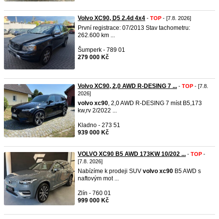
Volvo XC90, D5 2.4d 4x4
-
TOP
- [7.8. 2026]
První registrace: 07/2013 Stav tachometru:
262.600 km ...
Šumperk - 789 01
279 000 Kč
Volvo XC90, 2,0 AWD R-DESING 7 ...
-
TOP
- [7.8.
2026]
volvo
xc90
, 2,0 AWD R-DESING 7 míst B5,173
kw,rv 2/2022 ...
Kladno - 273 51
939 000 Kč
VOLVO XC90 B5 AWD 173KW 10/202 ...
-
TOP
-
[7.8. 2026]
Nabízíme k prodeji SUV
volvo
xc90
B5 AWD s
naftovým mot ...
Zlín - 760 01
999 000 Kč