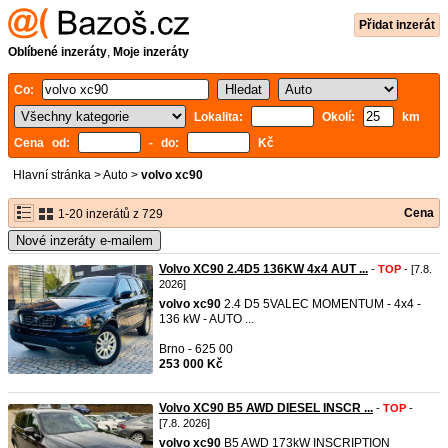
Přidat inzerát
Oblíbené inzeráty
,
Moje inzeráty
Co:
Lokalita:
Okolí:
km
Cena od:
- do:
Kč
Hlavní stránka
>
Auto
>
volvo xc90
Cena
1-20 inzerátů z 729
Nové inzeráty e-mailem
Volvo XC90 2.4D5 136KW 4x4 AUT ...
-
TOP
- [7.8.
2026]
volvo
xc90
2.4 D5 5VALEC MOMENTUM - 4x4 -
136 kW - AUTO ...
Brno - 625 00
253 000 Kč
Volvo XC90 B5 AWD DIESEL INSCR ...
-
TOP
-
[7.8. 2026]
volvo
xc90
B5 AWD 173kW INSCRIPTION