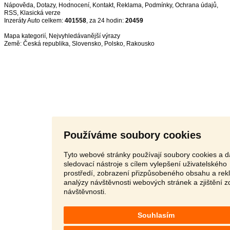
Nápověda
,
Dotazy
,
Hodnocení
,
Kontakt
,
Reklama
,
Podmínky
,
Ochrana údajů
,
RSS
,
Inzeráty Auto celkem:
401558
, za 24 hodin:
20459
Mapa kategorií
,
Nejvyhledávanější výrazy
Země:
Česká republika
,
Slovensko
,
Polsko
,
Rakousko
Používáme soubory cookies
Tyto webové stránky používají soubory cookies a d
sledovací nástroje s cílem vylepšení uživatelského
prostředí, zobrazení přizpůsobeného obsahu a rek
analýzy návštěvnosti webových stránek a zjištění z
návštěvnosti.
Souhlasím