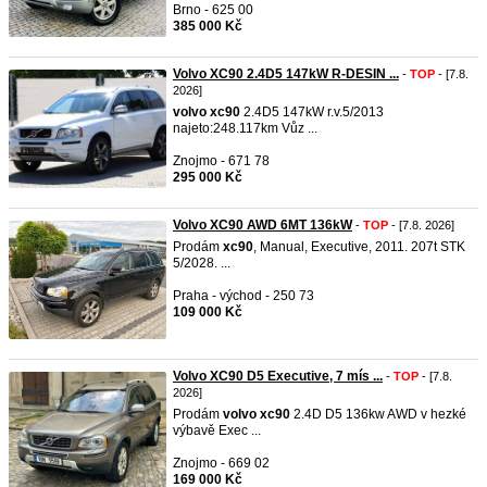
Brno - 625 00
385 000 Kč
Volvo XC90 2.4D5 147kW R-DESIN ...
-
TOP
- [7.8.
2026]
volvo
xc90
2.4D5 147kW r.v.5/2013
najeto:248.117km Vůz ...
Znojmo - 671 78
295 000 Kč
Volvo XC90 AWD 6MT 136kW
-
TOP
- [7.8. 2026]
Prodám
xc90
, Manual, Executive, 2011. 207t STK
5/2028. ...
Praha - východ - 250 73
109 000 Kč
Volvo XC90 D5 Executive, 7 mís ...
-
TOP
- [7.8.
2026]
Prodám
volvo
xc90
2.4D D5 136kw AWD v hezké
výbavě Exec ...
Znojmo - 669 02
169 000 Kč