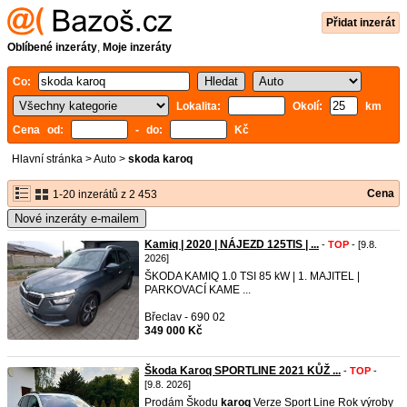
Přidat inzerát
Oblíbené inzeráty
,
Moje inzeráty
Co:
Lokalita:
Okolí:
km
Cena od:
- do:
Kč
Hlavní stránka
>
Auto
>
skoda karoq
Cena
1-20 inzerátů z 2 453
Nové inzeráty e-mailem
Kamiq | 2020 | NÁJEZD 125TIS | ...
-
TOP
- [9.8.
2026]
ŠKODA KAMIQ 1.0 TSI 85 kW | 1. MAJITEL |
PARKOVACÍ KAME ...
Břeclav - 690 02
349 000 Kč
Škoda Karoq SPORTLINE 2021 KŮŽ ...
-
TOP
-
[9.8. 2026]
Prodám Škodu
karoq
Verze Sport Line Rok výroby