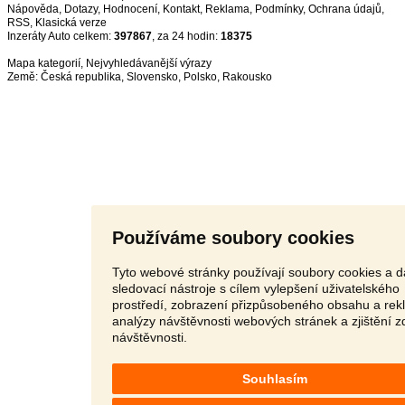
Nápověda
,
Dotazy
,
Hodnocení
,
Kontakt
,
Reklama
,
Podmínky
,
Ochrana údajů
,
RSS
,
Inzeráty Auto celkem:
397867
, za 24 hodin:
18375
Mapa kategorií
,
Nejvyhledávanější výrazy
Země:
Česká republika
,
Slovensko
,
Polsko
,
Rakousko
Používáme soubory cookies
Tyto webové stránky používají soubory cookies a d
sledovací nástroje s cílem vylepšení uživatelského
prostředí, zobrazení přizpůsobeného obsahu a rek
analýzy návštěvnosti webových stránek a zjištění z
návštěvnosti.
Souhlasím