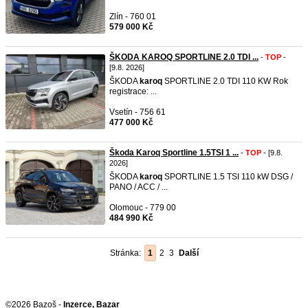
Zlín - 760 01
579 000 Kč
ŠKODA KAROQ SPORTLINE 2.0 TDI ...
-
TOP
-
[9.8. 2026]
ŠKODA
karoq
SPORTLINE 2.0 TDI 110 KW Rok
registrace: ...
Vsetín - 756 61
477 000 Kč
Škoda Karoq Sportline 1.5TSI 1 ...
-
TOP
- [9.8.
2026]
ŠKODA
karoq
SPORTLINE 1.5 TSI 110 kW DSG /
PANO / ACC / ...
Olomouc - 779 00
484 990 Kč
Stránka:
1
2
3
Další
©2026 Bazoš -
Inzerce, Bazar