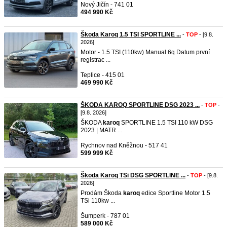
Nový Jičín - 741 01
494 990 Kč
Škoda Karoq 1.5 TSI SPORTLINE ...
-
TOP
- [9.8.
2026]
Motor - 1.5 TSI (110kw) Manual 6q Datum první
registrac ...
Teplice - 415 01
469 990 Kč
ŠKODA KAROQ SPORTLINE DSG 2023 ...
-
TOP
-
[9.8. 2026]
ŠKODA
karoq
SPORTLINE 1.5 TSI 110 kW DSG
2023 | MATR ...
Rychnov nad Kněžnou - 517 41
599 999 Kč
Škoda Karoq TSi DSG SPORTLINE ...
-
TOP
- [9.8.
2026]
Prodám Škoda
karoq
edice Sportline Motor 1.5
TSi 110kw ...
Šumperk - 787 01
589 000 Kč