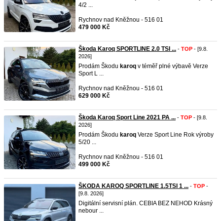
4/2 ...
Rychnov nad Kněžnou - 516 01
479 000 Kč
Škoda Karoq SPORTLINE 2.0 TSI ...
-
TOP
- [9.8.
2026]
Prodám Škodu
karoq
v téměř plné výbavě Verze
Sport L ...
Rychnov nad Kněžnou - 516 01
629 000 Kč
Škoda Karoq Sport Line 2021 PA ...
-
TOP
- [9.8.
2026]
Prodám Škodu
karoq
Verze Sport Line Rok výroby
5/20 ...
Rychnov nad Kněžnou - 516 01
499 000 Kč
ŠKODA KAROQ SPORTLINE 1.5TSI 1 ...
-
TOP
-
[9.8. 2026]
Digitální servisní plán. CEBIA BEZ NEHOD Krásný
nebour ...