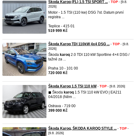
Škoda Karoq (FL) 1.5 TSI SPORT ...
-
TOP
- [9.8.
2026]
Motor - 1.5 TSI (110 kw) DSG 7st. Datum první
registra ...
Teplice - 415 01
519 999 Kč
Škoda Karoq TDI 110kW 4x4 DSG ...
-
TOP
- [9.8.
2026]
Škoda
karoq
2.0 TDI 110 kW Sportline 4×4 DSG /
tažné za ...
Praha 10 - 101 00
720 000 Kč
Škoda Karoq 1.5 TSI 110 kW
-
TOP
- [9.8. 2026]
◼︎ Škoda
karoq
1.5 TSI 110 kW EVO | EA211
04/2018 (Něm ...
Ostrava - 719 00
399 000 Kč
Škoda Karoq, ŠKODA KAROQ STYLE ...
-
TOP
-
[9.8. 2026]