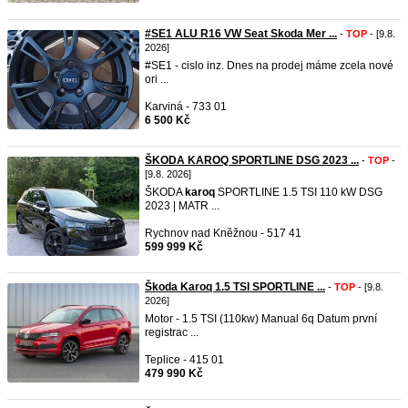
#SE1 ALU R16 VW Seat Skoda Mer ...
-
TOP
- [9.8.
2026]
#SE1 - cislo inz. Dnes na prodej máme zcela nové
ori ...
Karviná - 733 01
6 500 Kč
ŠKODA KAROQ SPORTLINE DSG 2023 ...
-
TOP
-
[9.8. 2026]
ŠKODA
karoq
SPORTLINE 1.5 TSI 110 kW DSG
2023 | MATR ...
Rychnov nad Kněžnou - 517 41
599 999 Kč
Škoda Karoq 1.5 TSI SPORTLINE ...
-
TOP
- [9.8.
2026]
Motor - 1.5 TSI (110kw) Manual 6q Datum první
registrac ...
Teplice - 415 01
479 990 Kč