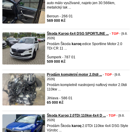
auto málo využívané, najeto jen 30.566km,
metalický lak ...
Beroun - 266 01
569 000 Kč
Škoda Karoq 4x4 DSG SPORTLINE ...
-
TOP
- [9.8.
2026]
Prodám Škoda
karoq
edice Sportline Motor 2.0
TDi CR 11 ...
Šumperk - 787 01
509 000 Kč
Prodám kompletní motor 2.0tdi ...
-
TOP
- [9.8.
2026]
Prodám kompletně nastrojený naftový motor 2.0tdi
110kw ...
Jihlava - 586 01
65 000 Kč
Škoda Karoq 2.0TDi 110kw 4x4 D ...
-
TOP
- [9.8.
2026]
Prodám Škoda
karoq
2.0TDi 110kw 4x4 DSG Style
Výrobc ...