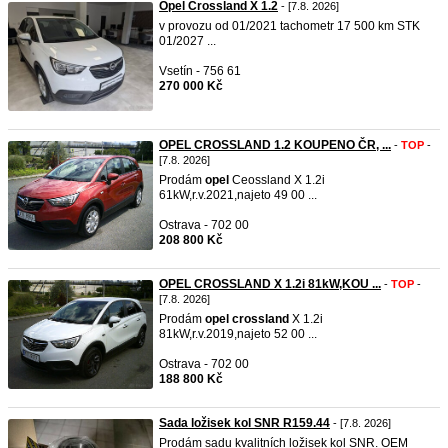
Opel Crossland X 1.2
- [7.8. 2026]
v provozu od 01/2021 tachometr 17 500 km STK
01/2027 ...
Vsetín - 756 61
270 000 Kč
OPEL CROSSLAND 1.2 KOUPENO ČR, ...
-
TOP
-
[7.8. 2026]
Prodám
opel
Ceossland X 1.2i
61kW,r.v.2021,najeto 49 00 ...
Ostrava - 702 00
208 800 Kč
OPEL CROSSLAND X 1.2i 81kW,KOU ...
-
TOP
-
[7.8. 2026]
Prodám
opel
crossland
X 1.2i
81kW,r.v.2019,najeto 52 00 ...
Ostrava - 702 00
188 800 Kč
Sada ložisek kol SNR R159.44
- [7.8. 2026]
Prodám sadu kvalitních ložisek kol SNR. OEM