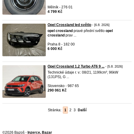
Mělník - 276 01
4 799 Kč
Opel Crossland led světlo
- [6.8. 2026]
opel
crossland
pravé přední světlo
opel
crossland
prav ...
Praha 8 - 182 00
6 000 Kč
Opel Crossland 1.2 Turbo AT6 9 ...
- [5.8. 2026]
Technické údaje r. v.: 08/21, 1199cm³, 96kW
(131PS), G ...
Slovensko - 987 65
290 061 Kč
Stránka:
1
2
3
Další
©2026 Bazoš -
Inzerce, Bazar