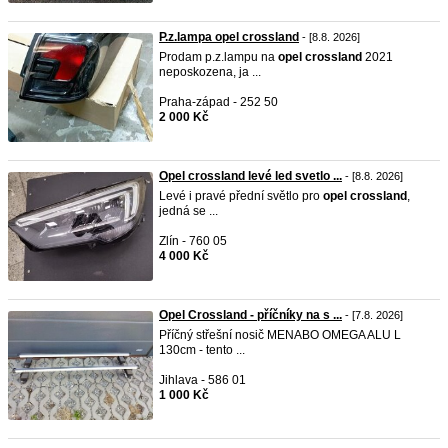
P.z.lampa opel crossland
- [8.8. 2026]
Prodam p.z.lampu na
opel
crossland
2021
neposkozena, ja ...
Praha-západ - 252 50
2 000 Kč
Opel crossland levé led svetlo ...
- [8.8. 2026]
Levé i pravé přední světlo pro
opel
crossland
,
jedná se ...
Zlín - 760 05
4 000 Kč
Opel Crossland - příčníky na s ...
- [7.8. 2026]
Příčný střešní nosič MENABO OMEGA ALU L
130cm - tento ...
Jihlava - 586 01
1 000 Kč