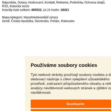
Nápověda
,
Dotazy
,
Hodnocení
,
Kontakt
,
Reklama
,
Podmínky
,
Ochrana údajů
,
RSS
,
Inzeráty Auto celkem:
400522
, za 24 hodin:
18421
Mapa kategorií
,
Nejvyhledávanější výrazy
Země:
Česká republika
,
Slovensko
,
Polsko
,
Rakousko
Používáme soubory cookies
Tyto webové stránky používají soubory cookies a d
sledovací nástroje s cílem vylepšení uživatelského
prostředí, zobrazení přizpůsobeného obsahu a rek
analýzy návštěvnosti webových stránek a zjištění z
návštěvnosti.
Souhlasím