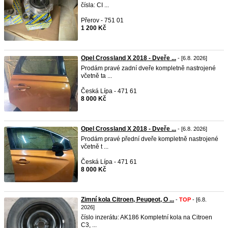
čísla: CI ...
Přerov - 751 01
1 200 Kč
Opel Crossland X 2018 - Dveře ...
- [6.8. 2026]
Prodám pravé zadní dveře kompletně nastrojené
včetně ta ...
Česká Lípa - 471 61
8 000 Kč
Opel Crossland X 2018 - Dveře ...
- [6.8. 2026]
Prodám pravé přední dveře kompletně nastrojené
včetně t ...
Česká Lípa - 471 61
8 000 Kč
Zimní kola Citroen, Peugeot, O ...
-
TOP
- [6.8.
2026]
číslo inzerátu: AK186 Kompletní kola na Citroen
C3, ...