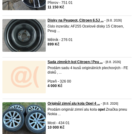
Přerov - 751 01
11 150 Kč
Disky na Peugeot, Citroen 6.5J ...
- [9.8. 2026]
číslo inzerátu: AF255 Ocelové disky 15 Citroen,
Peug ...
Mělník - 276 01
899 Kč
Sada zimních kol Citroen / Peu ...
- [8.8. 2026]
Prodám sadu 4 kusů originálních plechových - FE
disků , ...
Plzeň - 326 00
4 000 Kč
Originál zimní alu kola Opel 4 ...
- [8.8. 2026]
Prodám originál zimní alu kola
opel
Značka pneu
Nokia ...
Most - 434 01
10 000 Kč