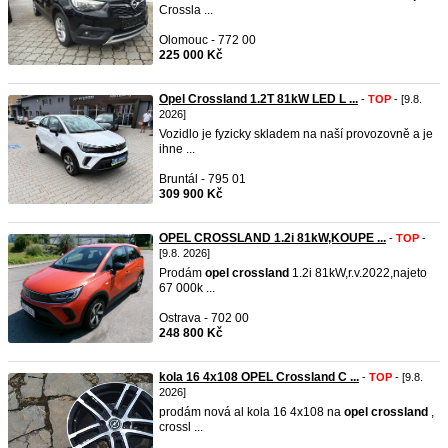
Crossla ...
Olomouc - 772 00
225 000 Kč
Opel Crossland 1.2T 81kW LED L ...
-
TOP
- [9.8.
2026]
Vozidlo je fyzicky skladem na naší provozovně a je
ihne ...
Bruntál - 795 01
309 900 Kč
OPEL CROSSLAND 1.2i 81kW,KOUPE ...
-
TOP
-
[9.8. 2026]
Prodám
opel
crossland
1.2i 81kW,r.v.2022,najeto
67 000k ...
Ostrava - 702 00
248 800 Kč
kola 16 4x108 OPEL Crossland C ...
-
TOP
- [9.8.
2026]
prodám nová al kola 16 4x108 na
opel
crossland
,
crossl ...