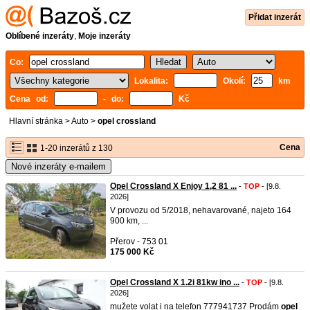
Přidat inzerát
Oblíbené inzeráty
,
Moje inzeráty
Co:
Lokalita:
Okolí:
km
Cena od:
- do:
Kč
Hlavní stránka
>
Auto
>
opel crossland
Cena
1-20 inzerátů z 130
Nové inzeráty e-mailem
Opel Crossland X Enjoy 1,2 81 ...
-
TOP
- [9.8.
2026]
V provozu od 5/2018, nehavarované, najeto 164
900 km, ...
Přerov - 753 01
175 000 Kč
Opel Crossland X 1.2i 81kw ino ...
-
TOP
- [9.8.
2026]
mužete volat i na telefon 777941737 Prodám
opel