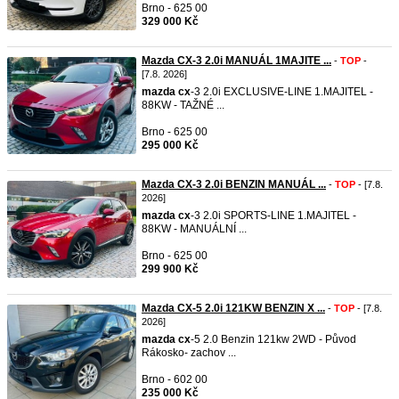
Brno - 625 00
329 000 Kč
Mazda CX-3 2.0i MANUÁL 1MAJITE ...
-
TOP
-
[7.8. 2026]
mazda
cx
-3 2.0i EXCLUSIVE-LINE 1.MAJITEL -
88KW - TAŽNÉ ...
Brno - 625 00
295 000 Kč
Mazda CX-3 2.0i BENZIN MANUÁL ...
-
TOP
- [7.8.
2026]
mazda
cx
-3 2.0i SPORTS-LINE 1.MAJITEL -
88KW - MANUÁLNÍ ...
Brno - 625 00
299 900 Kč
Mazda CX-5 2.0i 121KW BENZIN X ...
-
TOP
- [7.8.
2026]
mazda
cx
-5 2.0 Benzin 121kw 2WD - Původ
Rákosko- zachov ...
Brno - 602 00
235 000 Kč