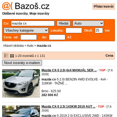
Přidat inzerát
Oblíbené inzeráty
,
Moje inzeráty
Co:
Lokalita:
Okolí:
km
Cena od:
- do:
Kč
Hlavní stránka
>
Auto
>
mazda cx
Cena
1-20 inzerátů z 1 131
Nové inzeráty e-mailem
Mazda CX-5 2.0i 4x4 MANUÁL SER ...
-
TOP
- [7.8.
2026]
mazda
cx
-5 2.0i BENZIN 4WD EVOLVE - 4x4 -
118KW - TAŽNÉ ...
Brno - 625 00
282 000 Kč
Mazda CX-5 2.5i 143KW 2019 AUT ...
-
TOP
- [7.8.
2026]
mazda
cx
-5 2019 2.5i EXCLUSIVE 2WD - 143KW