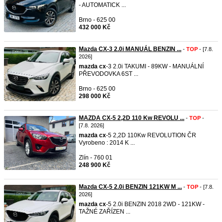
- AUTOMATICK ...
Brno - 625 00
432 000 Kč
Mazda CX-3 2.0i MANUÁL BENZIN ...
-
TOP
- [7.8.
2026]
mazda
cx
-3 2.0i TAKUMI - 89KW - MANUÁLNÍ
PŘEVODOVKA 6ST ...
Brno - 625 00
298 000 Kč
MAZDA CX-5 2,2D 110 Kw REVOLU ...
-
TOP
-
[7.8. 2026]
mazda
cx
-5 2,2D 110Kw REVOLUTION ČR
Vyrobeno : 2014 K ...
Zlín - 760 01
248 900 Kč
Mazda CX-5 2.0i BENZIN 121KW M ...
-
TOP
- [7.8.
2026]
mazda
cx
-5 2.0i BENZIN 2018 2WD - 121KW -
TAŽNÉ ZAŘÍZEN ...