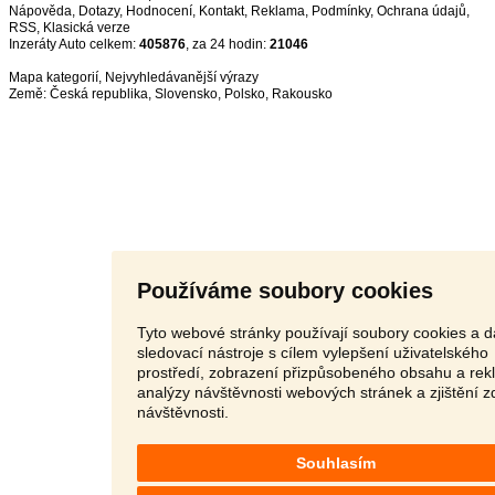
Nápověda
,
Dotazy
,
Hodnocení
,
Kontakt
,
Reklama
,
Podmínky
,
Ochrana údajů
,
RSS
,
Inzeráty Auto celkem:
405876
, za 24 hodin:
21046
Mapa kategorií
,
Nejvyhledávanější výrazy
Země:
Česká republika
,
Slovensko
,
Polsko
,
Rakousko
Používáme soubory cookies
Tyto webové stránky používají soubory cookies a d
sledovací nástroje s cílem vylepšení uživatelského
prostředí, zobrazení přizpůsobeného obsahu a rek
analýzy návštěvnosti webových stránek a zjištění z
návštěvnosti.
Souhlasím