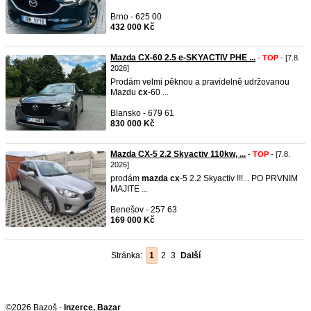
Brno - 625 00
432 000 Kč
Mazda CX-60 2.5 e-SKYACTIV PHE ...
-
TOP
- [7.8.
2026]
Prodám velmi pěknou a pravidelně udržovanou
Mazdu
cx
-60 ...
Blansko - 679 61
830 000 Kč
Mazda CX-5 2.2 Skyactiv 110kw, ...
-
TOP
- [7.8.
2026]
prodám
mazda
cx
-5 2.2 Skyactiv !!!... PO PRVNIM
MAJITE ...
Benešov - 257 63
169 000 Kč
Stránka:
1
2
3
Další
©2026 Bazoš -
Inzerce, Bazar