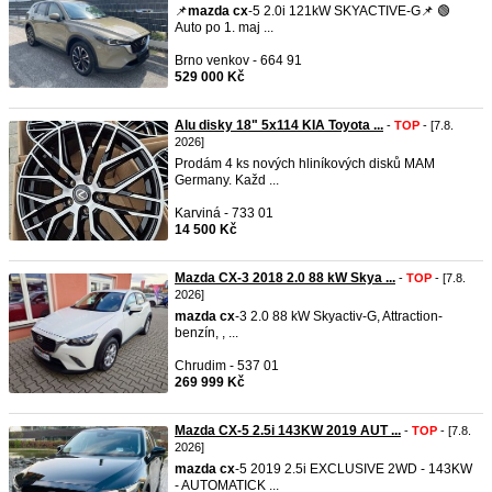
📌
mazda
cx
-5 2.0i 121kW SKYACTIVE-G📌 🟢
Auto po 1. maj ...
Brno venkov - 664 91
529 000 Kč
Alu disky 18" 5x114 KIA Toyota ...
-
TOP
- [7.8.
2026]
Prodám 4 ks nových hliníkových disků MAM
Germany. Každ ...
Karviná - 733 01
14 500 Kč
Mazda CX-3 2018 2.0 88 kW Skya ...
-
TOP
- [7.8.
2026]
mazda
cx
-3 2.0 88 kW Skyactiv-G, Attraction-
benzín, , ...
Chrudim - 537 01
269 999 Kč
Mazda CX-5 2.5i 143KW 2019 AUT ...
-
TOP
- [7.8.
2026]
mazda
cx
-5 2019 2.5i EXCLUSIVE 2WD - 143KW
- AUTOMATICK ...