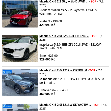
Mazda CX-5 2.2 Skyactiv-D AWD ...
-
TOP
- [7.8.
2026]
Prodám Mazdu
cx
-5 2.2 Skyactiv-D AWD s
výkonem 129 kW, ...
Praha 9 - 190 00
429 999 Kč
Mazda CX-5 2.0i FACELIFT BENZI ...
-
TOP
- [7.8.
2026]
mazda
cx
-5 2.0i BENZIN 2018 2WD - 121KW -
TAŽNÉ ZAŘÍZEN ...
Brno - 625 00
329 000 Kč
Mazda CX-5 2.0i 121kW OPTIMUM
-
TOP
- [7.8.
2026]
📌
mazda
cx
-5 2.0i 121kW OPTIMUM 📌 🟢 Auto
po 1. majit ...
Brno venkov - 664 91
469 000 Kč
Mazda CX-5 2.0i 121kW SKYACTIV ...
-
TOP
- [7.8.
2026]