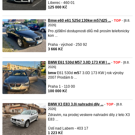
Liberec - 460 01
125 000 Kč
Bmw e60 e61 525d 130kw m57d25 ...
-
TOP
- [8.8.
2026]
Pro zjištění dostupnosti dílů mě prosím telefonicky
kon ...
Praha - východ - 250 92
3 666 Kč
BMW E61 530d M57 3.0D 173 KW | ...
-
TOP
- [8.8.
2026]
bmw
E61 530d
m5
7 3.0D 173 KW | rok výroby
2007 Prodám b ...
Praha 1 - 110 00
100 000 Kč
BMW X3 E83 3.0i nahradni dily ...
-
TOP
- [8.8.
2026]
Zdravim, na prodej veskere nahradni dily z teto X3
E83 ...
Ústí nad Labem - 403 17
1 223 Kč