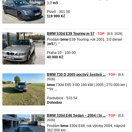
3,0
m5
...
Plzeň - 301 00
119 999 Kč
BMW 530d E39 Touring m 57
-
TOP
- [8.8. 2026]
Prodám
bmw
E39 Touring, rok 2001, 3.0 diesel
(
m5
7). * ...
Praha 10 - 100 00
40 000 Kč
BMW 730 D 2005 poctivý šestivá ...
-
TOP
- [8.8.
2026]
bmw
730d E65 3.0D 160 kW | 2005 | 270 000 km |
**Pr ...
Pardubice - 533 54
Dohodou
BMW 330d E46 Sedan – 2004 | St ...
-
TOP
- [8.8.
2026]
Prodám
bmw
330d E46, rok výroby 2004, nájezd
362 000 km ...