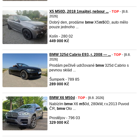
X5 M50D, 2018 1majitel, nebour ...
-
TOP
- [8.8.
2026]
Dobrý den, prodáme
bmw
X5
m5
0D, auto mělo
pouze jednoho ...
Kolín - 280 02
449 000 Kč
BMW 325d Cabrio E93, r. 2008 — ...
-
TOP
- [8.8.
2026]
Prodám pečlivě udržované
bmw
325d Cabrio s
pevnou sklád ...
Šumperk - 789 85
289 000 Kč
BMW X6 M50d
-
TOP
- [8.8. 2026]
Nabízím
bmw
X6
m5
0d, 280kW, r.v.2013 Puvod
ČR,
bmw
Olo ...
Prostějov - 796 03
329 000 Kč