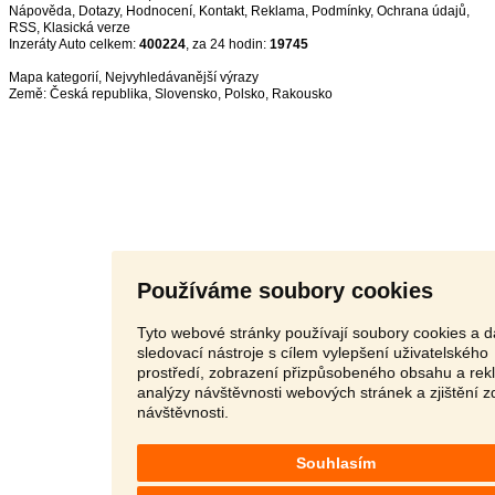
Nápověda
,
Dotazy
,
Hodnocení
,
Kontakt
,
Reklama
,
Podmínky
,
Ochrana údajů
,
RSS
,
Inzeráty Auto celkem:
400224
, za 24 hodin:
19745
Mapa kategorií
,
Nejvyhledávanější výrazy
Země:
Česká republika
,
Slovensko
,
Polsko
,
Rakousko
Používáme soubory cookies
Tyto webové stránky používají soubory cookies a d
sledovací nástroje s cílem vylepšení uživatelského
prostředí, zobrazení přizpůsobeného obsahu a rek
analýzy návštěvnosti webových stránek a zjištění z
návštěvnosti.
Souhlasím