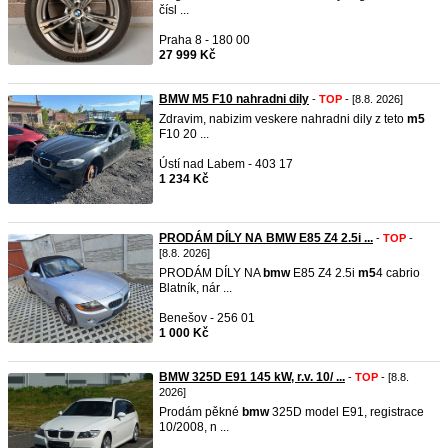
čísl ...
Praha 8 - 180 00
27 999 Kč
BMW M5 F10 nahradni dily
-
TOP
- [8.8. 2026]
Zdravim, nabizim veskere nahradni dily z teto
m5
F10 20 ...
Ústí nad Labem - 403 17
1 234 Kč
PRODÁM DÍLY NA BMW E85 Z4 2.5i ...
-
TOP
-
[8.8. 2026]
PRODÁM DÍLY NA
bmw
E85 Z4 2.5i
m5
4 cabrio
Blatník, nár ...
Benešov - 256 01
1 000 Kč
BMW 325D E91 145 kW, r.v. 10/ ...
-
TOP
- [8.8.
2026]
Prodám pěkné
bmw
325D model E91, registrace
10/2008, n ...