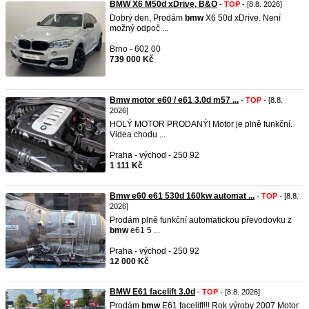
BMW X6 M50d xDrive, B&O
-
TOP
- [8.8. 2026]
Dobrý den, Prodám
bmw
X6 50d xDrive. Není
možný odpoč ...
Brno - 602 00
739 000 Kč
Bmw motor e60 / e61 3.0d m57 ...
-
TOP
- [8.8.
2026]
HOLÝ MOTOR PRODANÝ! Motor je plně funkční.
Videa chodu ...
Praha - východ - 250 92
1 111 Kč
Bmw e60 e61 530d 160kw automat ...
-
TOP
- [8.8.
2026]
Prodám plně funkční automatickou převodovku z
bmw
e61 5 ...
Praha - východ - 250 92
12 000 Kč
BMW E61 facelift 3.0d
-
TOP
- [8.8. 2026]
Prodám
bmw
E61 facelift!!! Rok výroby 2007 Motor