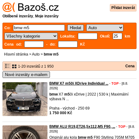
Přidat inzerát
Oblíbené inzeráty
,
Moje inzeráty
Co:
Lokalita:
Okolí:
km
Cena od:
- do:
Kč
Hlavní stránka
>
Auto
>
bmw m5
Cena
1-20 inzerátů z 1 950
Nové inzeráty e-mailem
BMW X7 m50i XDrive Individual ...
-
TOP
- [8.8.
2026]
bmw
X7
m5
0i xDrive | 2022 | 530 k | Maximální
výbava N ...
Praha - východ - 250 69
1 750 000 Kč
BMW ALU R19,ET26,5x112,M5 F90, ...
-
TOP
- [8.8.
2026]
Originál alu kola
bmw
m5
F90 Stylling 705M M705