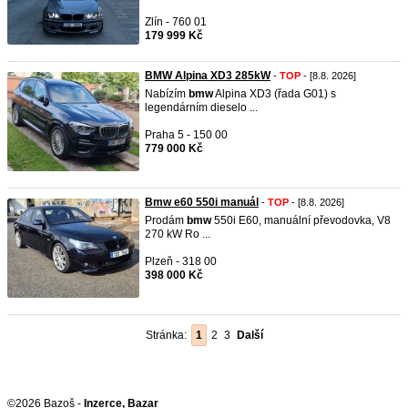
Zlín - 760 01
179 999 Kč
BMW Alpina XD3 285kW
-
TOP
- [8.8. 2026]
Nabízím
bmw
Alpina XD3 (řada G01) s
legendárním dieselo ...
Praha 5 - 150 00
779 000 Kč
Bmw e60 550i manuál
-
TOP
- [8.8. 2026]
Prodám
bmw
550i E60, manuální převodovka, V8
270 kW Ro ...
Plzeň - 318 00
398 000 Kč
Stránka:
1
2
3
Další
©2026 Bazoš -
Inzerce, Bazar