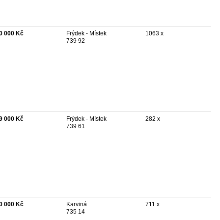
0 000 Kč
Frýdek - Místek
1063 x
739 92
9 000 Kč
Frýdek - Místek
282 x
739 61
0 000 Kč
Karviná
711 x
735 14