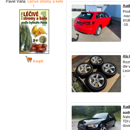
Pavel Váňa:
Léčivé stromy a keře
I.
Audi
Pro
-nav
zrcá
-16 .
Alu 
koupit
Rozm
dle 
Leon
...
Audi
audi
Nabí
TDI 
dove