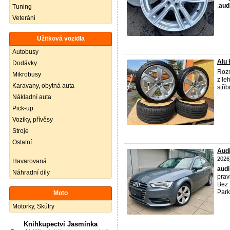
,
aud
Tuning
Veteráni
Užitková vozidla
Autobusy
Alu 
Dodávky
Rozm
Mikrobusy
z le
Karavany, obytná auta
stří
Nákladní auta
Pick-up
Vozíky, přívěsy
Stroje
Ostatní
Aud
2026
Havarovaná
audi
Náhradní díly
prav
Bez 
Park
Moto
Motorky, Skútry
Knihkupectví Jasmínka