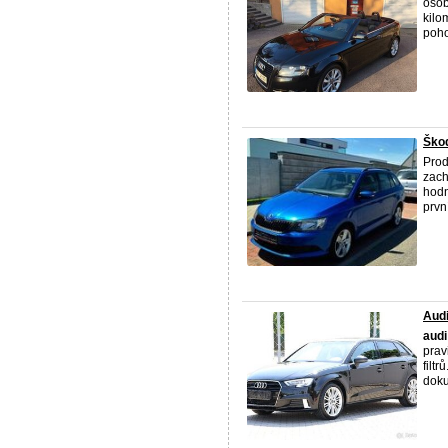
osob
kilo
poho
Škod
Prod
zach
hodn
první
Audi
audi
prav
filt
doku