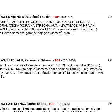
 A3 1,6 Mpi 75kw 2010 šedá Facelift
18
-
TOP
- [8.8. 2026]
AJITEL, FACELIFT, 16" ORIG. ALU,STK do 3/27, SPORT. SEDADLA,
ORAMATICKÁ POSUVNÁ STŘECHA, AUT. KLIMATIZACE, VYHŘÍVÁNÍ
DEL, první reg.r. 3/2010, najeto 137300 tis km - servisní kniha. SUPER
. Dovoz Německo-garance najetých kilometrů. Man ...
 A3, 1.6TDI, ALU, Panorama, S-tronic
29
-
TOP
- [8.8. 2026]
dám krásnou
audi
a3
s naftovým motorem 1.6TDI o výkonu 81kw (110 koní).
to: 124 329 Km (na najeté kilometry dám písemnou záruku) 1. registrace do
ozu: 3/2017 Převodovka: 7 stupňová automatická Klimatizace: manuální VIN:
 ...
 A3 1.2 TFSI 77kw, cabrio, kabrio
16
-
TOP
- [8.8. 2026]
zím k prodeji naší krásnou
audi
a3
cabrio, kabrio Pro
audi
nku jsem si zajel