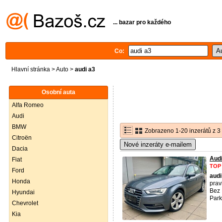
... bazar pro každého
Co:
Hlavní stránka
>
Auto
>
audi a3
Osobní auta
Alfa Romeo
Audi
BMW
Zobrazeno 1-20 inzerátů z 3
Citroën
Nové inzeráty e-mailem
Dacia
Aud
Fiat
TOP
Ford
audi
Honda
prav
Bez 
Hyundai
Park
Chevrolet
Kia