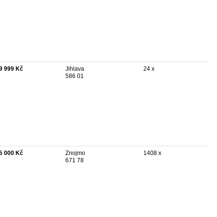
9 999 Kč
Jihlava
24 x
586 01
5 000 Kč
Znojmo
1408 x
671 78