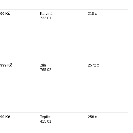
500 Kč
Karviná
210 x
733 01
 999 Kč
Zlín
2572 x
765 02
490 Kč
Teplice
258 x
415 01