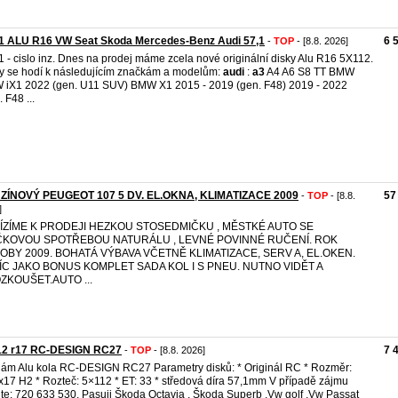
1 ALU R16 VW Seat Skoda Mercedes-Benz Audi 57,1
6 
-
TOP
- [8.8. 2026]
 - cislo inz. Dnes na prodej máme zcela nové originální disky Alu R16 5X112.
y se hodí k následujícím značkám a modelům:
audi
:
a3
A4 A6 S8 TT BMW
iX1 2022 (gen. U11 SUV) BMW X1 2015 - 2019 (gen. F48) 2019 - 2022
 F48 ...
ZÍNOVÝ PEUGEOT 107 5 DV. EL.OKNA, KLIMATIZACE 2009
57
-
TOP
- [8.8.
]
ÍZÍME K PRODEJI HEZKOU STOSEDMIČKU , MĚSTKÉ AUTO SE
ČKOVOU SPOTŘEBOU NATURÁLU , LEVNÉ POVINNÉ RUČENÍ. ROK
OBY 2009. BOHATÁ VÝBAVA VČETNĚ KLIMATIZACE, SERV A, EL.OKEN.
ÍC JAKO BONUS KOMPLET SADA KOL I S PNEU. NUTNO VIDĚT A
ZKOUŠET.AUTO ...
12 r17 RC-DESIGN RC27
7 
-
TOP
- [8.8. 2026]
ám Alu kola RC-DESIGN RC27 Parametry disků: * Originál RC * Rozměr:
x17 H2 * Rozteč: 5×112 * ET: 33 * středová díra 57,1mm V případě zájmu
jte: 720 633 530. Pasuji Škoda Octavia , Škoda Superb ,Vw golf ,Vw Passat