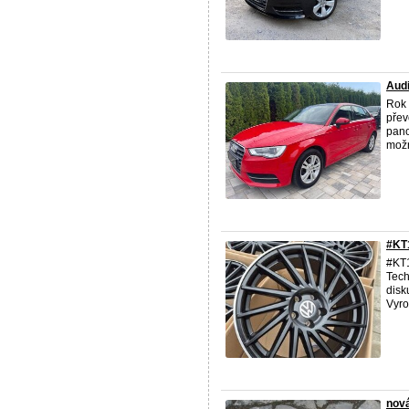
Audi
Rok 
přev
pano
možn
#KT
#KT1
Tech
disk
Vyrob
nov