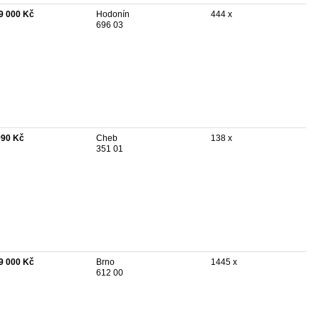
9 000 Kč
Hodonín
444 x
696 03
990 Kč
Cheb
138 x
351 01
9 000 Kč
Brno
1445 x
612 00