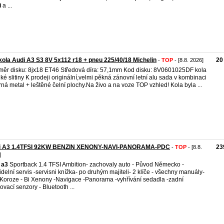
i
a ...
kola Audi A3 S3 8V 5x112 r18 + pneu 225/40/18 Michelin
20
-
TOP
- [8.8. 2026]
ěr disku: 8jx18 ET46 Středová díra: 57,1mm Kod disku: 8V0601025DF kola
hké slitiny K prodeji originální,velmi pěkná zánovní letní alu sada v kombinaci
brná metal + leštěné čelní plochy.Na živo a na voze TOP vzhled! Kola byla ...
i A3 1.4TFSI 92KW BENZIN XENONY-NAVI-PANORAMA-PDC
23
-
TOP
- [8.8.
]
a3
Sportback 1.4 TFSI Ambition- zachovaly auto - Původ Německo -
idelní servis -servisni knížka- po druhým majiteli- 2 klíče - všechny manuály-
Koroze - Bi Xenony -Navigace -Panorama -vyhřívání sedadla -zadní
ovací senzory - Bluetooth ...