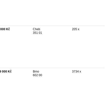
 000 Kč
Cheb
205 x
351 01
9 000 Kč
Brno
3734 x
602 00