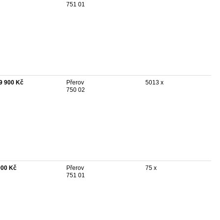
751 01
9 900 Kč
Přerov
5013 x
750 02
900 Kč
Přerov
75 x
751 01