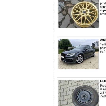
prod
shar
supe
aron
Audi
* s-
pěkn
se *
LET
Prod
disk
2 3 
7900 