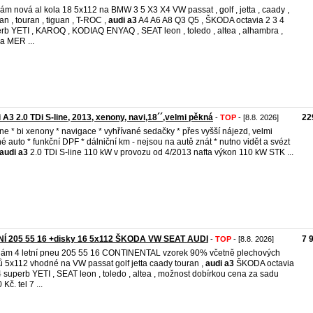
ám nová al kola 18 5x112 na BMW 3 5 X3 X4 VW passat , golf , jetta , caady ,
an , touran , tiguan , T-ROC ,
audi
a3
A4 A6 A8 Q3 Q5 , ŠKODA octavia 2 3 4
rb YETI , KAROQ , KODIAQ ENYAQ , SEAT leon , toledo , altea , alhambra ,
a MER ...
 A3 2.0 TDi S-line, 2013, xenony, navi,18´´,velmi pěkná
22
-
TOP
- [8.8. 2026]
line * bi xenony * navigace * vyhřívané sedačky * přes vyšší nájezd, velmi
é auto * funkční DPF * dálniční km - nejsou na autě znát * nutno vidět a svézt
audi
a3
2.0 TDi S-line 110 kW v provozu od 4/2013 nafta výkon 110 kW STK ...
NÍ 205 55 16 +disky 16 5x112 ŠKODA VW SEAT AUDI
7 
-
TOP
- [8.8. 2026]
ám 4 letní pneu 205 55 16 CONTINENTAL vzorek 90% včetně plechových
ů 5x112 vhodné na VW passat golf jetta caady touran ,
audi
a3
ŠKODA octavia
4 superb YETI , SEAT leon , toledo , altea , možnost dobírkou cena za sadu
Kč. tel 7 ...