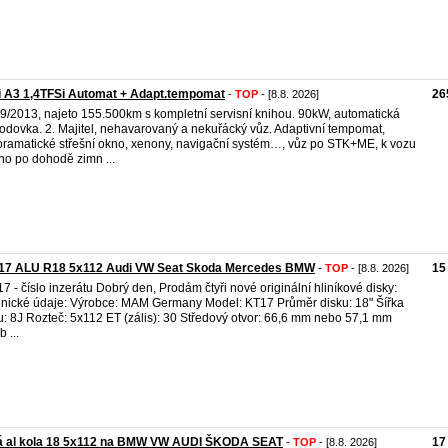
 A3 1,4TFSi Automat + Adapt.tempomat
26
-
TOP
- [8.8. 2026]
9/2013, najeto 155.500km s kompletní servisní knihou. 90kW, automatická
odovka. 2. Majitel, nehavarovaný a nekuřácký vůz. Adaptivní tempomat,
ramatické střešní okno, xenony, navigační systém…, vůz po STK+ME, k vozu
o po dohodě zimn ...
17 ALU R18 5x112 Audi VW Seat Skoda Mercedes BMW
15
-
TOP
- [8.8. 2026]
7 - číslo inzerátu Dobrý den, Prodám čtyři nové originální hliníkové disky:
nické údaje: Výrobce: MAM Germany Model: KT17 Průměr disku: 18" Šířka
u: 8J Rozteč: 5x112 ET (zális): 30 Středový otvor: 66,6 mm nebo 57,1 mm
 ...
á al kola 18 5x112 na BMW VW AUDI ŠKODA SEAT
17
-
TOP
- [8.8. 2026]