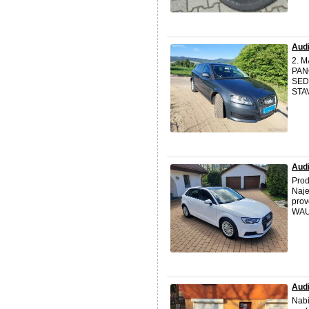
Audi
2. M
PAN
SEDA
STAV
Audi
Pro
Naje
prov
WAUZ
Audi
Nabí