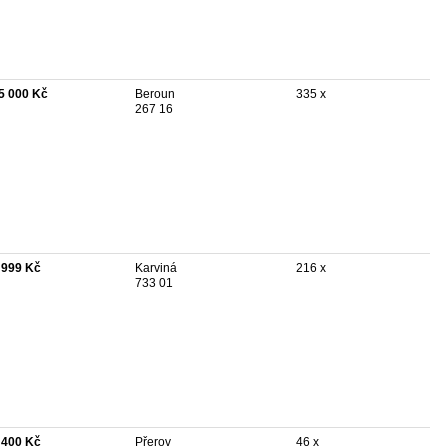
5 000 Kč
Beroun
335 x
267 16
 999 Kč
Karviná
216 x
733 01
 400 Kč
Přerov
46 x