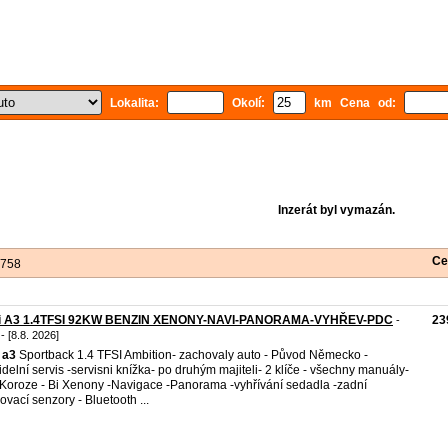
Lokalita:
Okolí:
km Cena od:
Inzerát byl vymazán.
Ce
 758
i A3 1.4TFSI 92KW BENZIN XENONY-NAVI-PANORAMA-VYHŘEV-PDC
23
-
- [8.8. 2026]
a3
Sportback 1.4 TFSI Ambition- zachovaly auto - Původ Německo -
idelní servis -servisni knížka- po druhým majiteli- 2 klíče - všechny manuály-
Koroze - Bi Xenony -Navigace -Panorama -vyhřívání sedadla -zadní
ovací senzory - Bluetooth ...