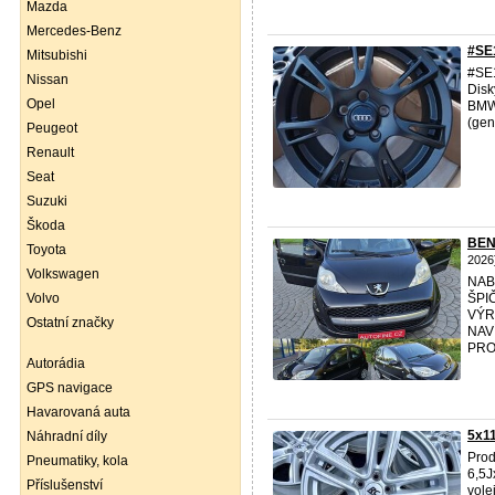
Mazda
Mercedes-Benz
#SE
Mitsubishi
#SE1
Nissan
Disk
Opel
BMW 
(gen.
Peugeot
Renault
Seat
Suzuki
Škoda
BEN
Toyota
2026
Volkswagen
NAB
Volvo
ŠPI
VÝR
Ostatní značky
NAV
PRO
Autorádia
GPS navigace
Havarovaná auta
5x1
Náhradní díly
Prod
Pneumatiky, kola
6,5J
Příslušenství
vole