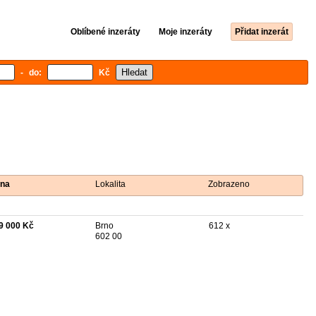
Oblíbené inzeráty
Moje inzeráty
Přidat inzerát
- do:
Kč
na
Lokalita
Zobrazeno
9 000 Kč
Brno
612 x
602 00