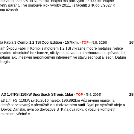
ně v roce 3/2025 do Německa. Najeto má poctivých 171000km Najeté
metry garantuji ve smlouvě Rok výroby 2011, již facelift STK do 3/2027 K
nu úžasně ...
a Fabia 3 Combi 1.2 TSI Cool Edition - 157tkm.
16
-
TOP
- [8.8. 2026]
ám Škodu Fabii III Kombi s motorem 1.2 TSI v krásné modré metalíze, velice
ovalou, absolutně bez koroze, nikdy nelakovanou a nebouranou s původními
otami laku, hezkým neponičeným interiérem ve stavu sednout a jezdit. Datum
 regist ...
 A3 1.4TFSI 110kW Sportback STronic 1Maj
28
-
TOP
- [8.8. 2026]
a3
1.4TFSI 110kW r.v.10/2016 najeto: 196.892km Vůz prvním majiteli a
idelně servisovaný v převážně v autorizovaném
audi
. Nyní po výměně oleje a
rů. Dovoz Dánsko, nyní po dovozové STK na dva roky. K vozu je kompletní
mentace, včetně v ...