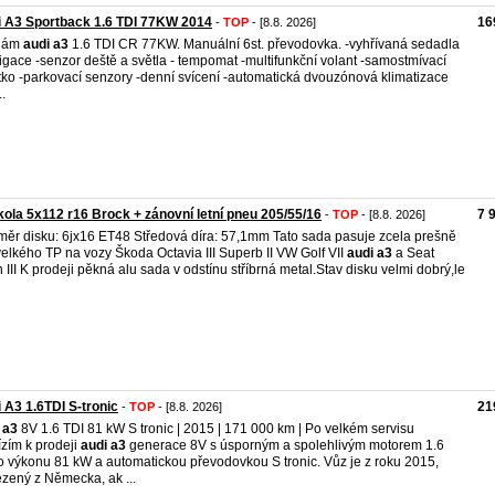
 A3 Sportback 1.6 TDI 77KW 2014
16
-
TOP
- [8.8. 2026]
dám
audi
a3
1.6 TDI CR 77KW. Manuální 6st. převodovka. -vyhřívaná sedadla
igace -senzor deště a světla - tempomat -multifunkční volant -samostmívací
tko -parkovací senzory -denní svícení -automatická dvouzónová klimatizace
..
kola 5x112 r16 Brock + zánovní letní pneu 205/55/16
7 
-
TOP
- [8.8. 2026]
ěr disku: 6jx16 ET48 Středová díra: 57,1mm Tato sada pasuje zcela prešně
velkého TP na vozy Škoda Octavia III Superb II VW Golf VII
audi
a3
a Seat
 III K prodeji pěkná alu sada v odstínu stříbrná metal.Stav disku velmi dobrý,le
 A3 1.6TDI S-tronic
21
-
TOP
- [8.8. 2026]
a3
8V 1.6 TDI 81 kW S tronic | 2015 | 171 000 km | Po velkém servisu
zím k prodeji
audi
a3
generace 8V s úsporným a spolehlivým motorem 1.6
o výkonu 81 kW a automatickou převodovkou S tronic. Vůz je z roku 2015,
zený z Německa, ak ...