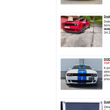
Dodg
Dobr
benz
dod
3H.2
DOD
TOP
K p
atmo
přev
prav
Dodg
Zdra