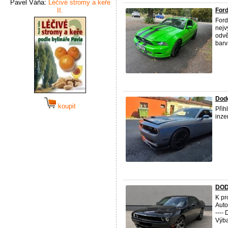
Pavel Váňa:
Léčivé stromy a keře
II.
Ford
Ford
nejv
odvě
barv
Dodg
koupit
Přih
inze
DOD
K pr
Auto
----
Výba