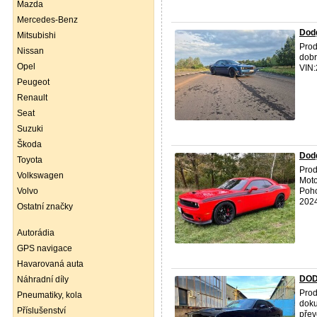
Mazda
Mercedes-Benz
Dod
Mitsubishi
Prod
Nissan
dobr
Opel
VIN
Peugeot
Renault
Seat
Suzuki
Škoda
Dodg
Toyota
Pro
Volkswagen
Moto
Volvo
Poho
2024
Ostatní značky
Autorádia
GPS navigace
Havarovaná auta
DOD
Náhradní díly
Pro
Pneumatiky, kola
doku
Příslušenství
přev