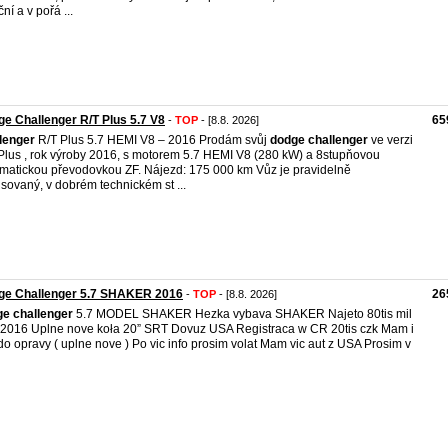
ní a v pořá ...
e Challenger R/T Plus 5.7 V8
65
-
TOP
- [8.8. 2026]
lenger
R/T Plus 5.7 HEMI V8 – 2016 Prodám svůj
dodge
challenger
ve verzi
Plus , rok výroby 2016, s motorem 5.7 HEMI V8 (280 kW) a 8stupňovou
matickou převodovkou ZF. Nájezd: 175 000 km Vůz je pravidelně
isovaný, v dobrém technickém st ...
ge Challenger 5.7 SHAKER 2016
26
-
TOP
- [8.8. 2026]
ge
challenger
5.7 MODEL SHAKER Hezka vybava SHAKER Najeto 80tis mil
2016 Uplne nove koła 20” SRT Dovuz USA Registraca w CR 20tis czk Mam i
 do opravy ( uplne nove ) Po vic info prosim volat Mam vic aut z USA Prosim v