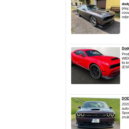
dod
play
couv
odje
Dod
Pro
WIDE
tis 
(ESP
DOD
202
auto
Spor
zrcát