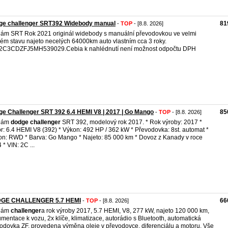
ge challenger SRT392 Widebody manual
81
-
TOP
- [8.8. 2026]
ám SRT Rok 2021 originál widebody s manuální převodovkou ve velmi
ém stavu najeto necelých 64000km auto vlastním cca 3 roky.
:2C3CDZFJ5MH539029.Cebia k nahlédnutí není možnost odpočtu DPH
e Challenger SRT 392 6.4 HEMI V8 | 2017 | Go Mango
85
-
TOP
- [8.8. 2026]
dám
dodge
challenger
SRT 392, modelový rok 2017. * Rok výroby: 2017 *
r: 6.4 HEMI V8 (392) * Výkon: 492 HP / 362 kW * Převodovka: 8st. automat *
n: RWD * Barva: Go Mango * Najeto: 85 000 km * Dovoz z Kanady v roce
 * VIN: 2C ...
GE CHALLENGER 5.7 HEMI
66
-
TOP
- [8.8. 2026]
dám
challenger
a rok výroby 2017, 5.7 HEMI, V8, 277 kW, najeto 120 000 km,
mentace k vozu, 2x klíče, klimatizace, autorádio s Bluetooth, automatická
odovka ZF, provedena výměna oleje v převodovce, diferenciálu a motoru. Vše