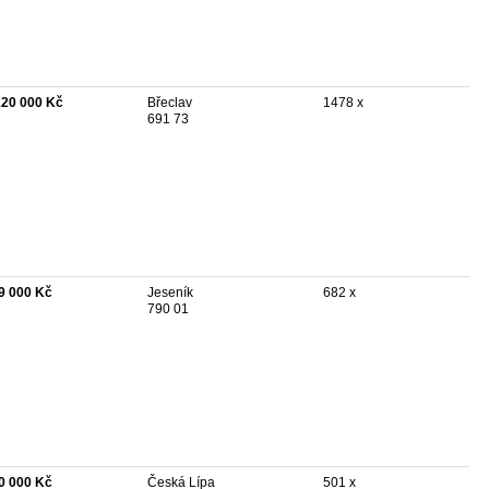
120 000 Kč
Břeclav
1478 x
691 73
9 000 Kč
Jeseník
682 x
790 01
0 000 Kč
Česká Lípa
501 x