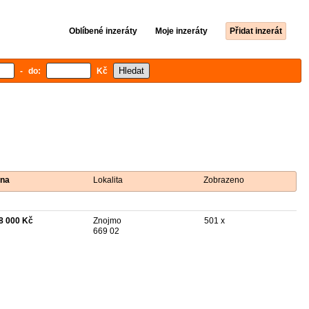
Oblíbené inzeráty
Moje inzeráty
Přidat inzerát
- do:
Kč
na
Lokalita
Zobrazeno
8 000 Kč
Znojmo
501 x
669 02