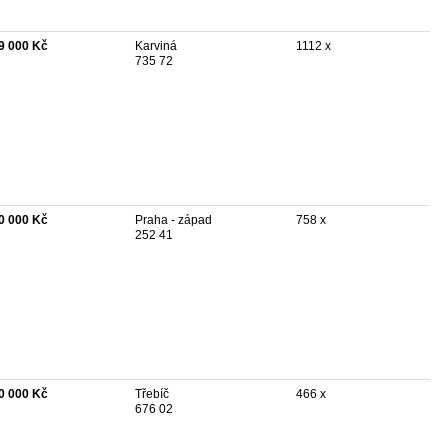
9 000 Kč
Karviná
1112 x
735 72
0 000 Kč
Praha - západ
758 x
252 41
0 000 Kč
Třebíč
466 x
676 02