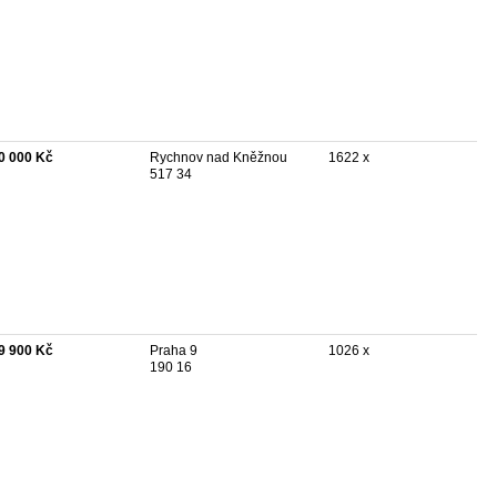
0 000 Kč
Rychnov nad Kněžnou
1622 x
517 34
9 900 Kč
Praha 9
1026 x
190 16