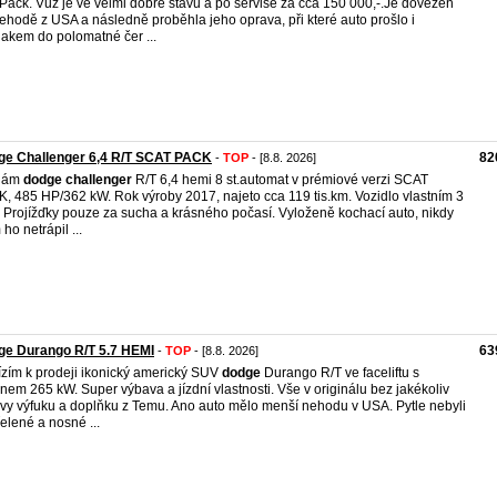
Pack. Vůz je ve velmi dobré stavu a po servise za cca 150 000,-.Je dovezen
ehodě z USA a následně proběhla jeho oprava, při které auto prošlo i
lakem do polomatné čer ...
ge Challenger 6,4 R/T SCAT PACK
82
-
TOP
- [8.8. 2026]
dám
dodge
challenger
R/T 6,4 hemi 8 st.automat v prémiové verzi SCAT
, 485 HP/362 kW. Rok výroby 2017, najeto cca 119 tis.km. Vozidlo vlastním 3
. Projížďky pouze za sucha a krásného počasí. Vyloženě kochací auto, nikdy
ho netrápil ...
ge Durango R/T 5.7 HEMI
63
-
TOP
- [8.8. 2026]
zím k prodeji ikonický americký SUV
dodge
Durango R/T ve faceliftu s
nem 265 kW. Super výbava a jízdní vlastnosti. Vše v originálu bez jakékoliv
vy výfuku a doplňku z Temu. Ano auto mělo menší nehodu v USA. Pytle nebyli
řelené a nosné ...