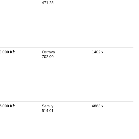
471 25
0 000 Kč
Ostrava
1402 x
702 00
5 000 Kč
Semily
4883 x
514 01