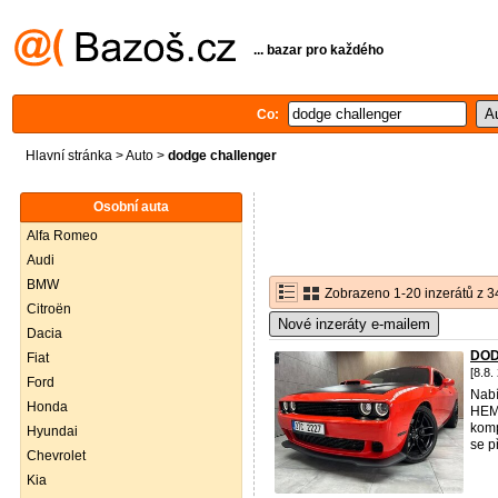
... bazar pro každého
Co:
Hlavní stránka
>
Auto
>
dodge challenger
Osobní auta
Alfa Romeo
Audi
BMW
Zobrazeno 1-20 inzerátů z 3
Citroën
Nové inzeráty e-mailem
Dacia
DOD
Fiat
[8.8.
Ford
Nabí
Honda
HEMI
komp
Hyundai
se př
Chevrolet
Kia