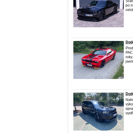
Scat
po n
celo
Dod
Pro
PACK
roky
jsem 
Dod
Nabí
výko
úpra
vyst