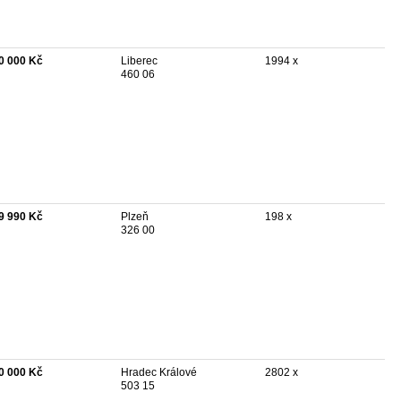
0 000 Kč
Liberec
1994 x
460 06
9 990 Kč
Plzeň
198 x
326 00
0 000 Kč
Hradec Králové
2802 x
503 15