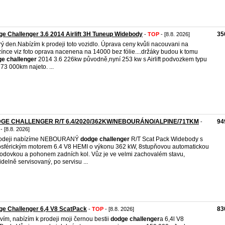
e Challenger 3.6 2014 Airlift 3H Tuneup Widebody
35
-
TOP
- [8.8. 2026]
ý den.Nabízím k prodeji toto vozidlo. Úprava ceny kvůli nacouvani na
ínce viz foto oprava nacenena na 14000 bez fólie....držáky budou k tomu
ge
challenger
2014 3.6 226kw původně,nyní 253 kw s Airlift podvozkem typu
73 000km najeto. ...
GE CHALLENGER R/T 6.4/2020/362KW/NEBOURÁNO/ALPINE/71TKM
94
-
- [8.8. 2026]
rodeji nabízíme NEBOURANÝ
dodge
challenger
R/T Scat Pack Widebody s
sférickým motorem 6.4 V8 HEMI o výkonu 362 kW, 8stupňovou automatickou
odovkou a pohonem zadních kol. Vůz je ve velmi zachovalém stavu,
idelně servisovaný, po servisu ...
e Challenger 6,4 V8 ScatPack
83
-
TOP
- [8.8. 2026]
vím, nabízím k prodeji moji černou bestii
dodge
challenger
a 6,4l V8