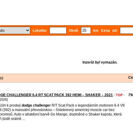
Lokalita:
Okolí:
km Cena od:
Inzerát byl vymazán.
Ce
49
GE CHALLENGER 6.4 RT SCAT PACK 392 HEMI – SHAKER – 2021
79
-
TOP
-
 2026]
zím k prodeji
dodge
challenger
R/T Scat Pack s legendárním motorem 6.4 V8
 (392) a manuální převodovkou – čistokrevný americký muscle car bez
romisů. Auto v atraktivní barvě Go Mango, doplněné o Shaker kapotu, která
i jízdě reálně ...