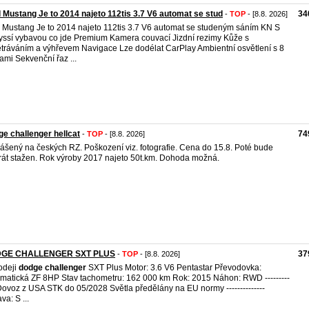
 Mustang Je to 2014 najeto 112tis 3.7 V6 automat se stud
34
-
TOP
- [8.8. 2026]
 Mustang Je to 2014 najeto 112tis 3.7 V6 automat se studeným sáním KN S
yssí vybavou co jde Premium Kamera couvací Jizdní rezimy Kůže s
tráváním a výhřevem Navigace Lze dodélat CarPlay Ambientní osvětlení s 8
ami Sekvenční řaz ...
e challenger hellcat
74
-
TOP
- [8.8. 2026]
lášený na českých RZ. Poškození viz. fotografie. Cena do 15.8. Poté bude
rát stažen. Rok výroby 2017 najeto 50t.km. Dohoda možná.
GE CHALLENGER SXT PLUS
37
-
TOP
- [8.8. 2026]
odeji
dodge
challenger
SXT Plus Motor: 3.6 V6 Pentastar Převodovka:
matická ZF 8HP Stav tachometru: 162 000 km Rok: 2015 Náhon: RWD ---------
 Dovoz z USA STK do 05/2028 Světla předělány na EU normy --------------
va: S ...