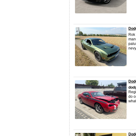
Dod
Rok 
manu
palu
nevy
Dodg
dod
Regi
do o
what
Dod