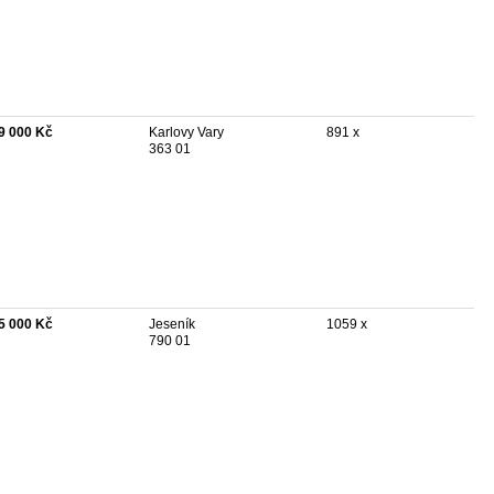
9 000 Kč
Karlovy Vary
891 x
363 01
5 000 Kč
Jeseník
1059 x
790 01