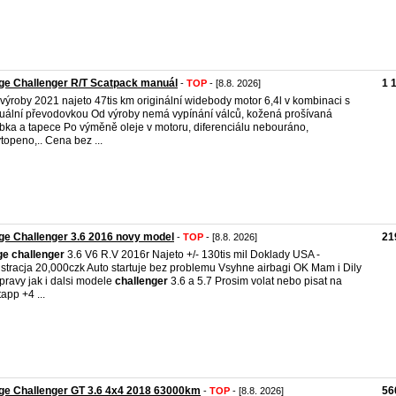
ge Challenger R/T Scatpack manuál
1 
-
TOP
- [8.8. 2026]
výroby 2021 najeto 47tis km originální widebody motor 6,4l v kombinaci s
ální převodovkou Od výroby nemá vypínání válců, kožená prošívaná
bka a tapece Po výměně oleje v motoru, diferenciálu nebouráno,
topeno,.. Cena bez ...
e Challenger 3.6 2016 novy model
21
-
TOP
- [8.8. 2026]
ge
challenger
3.6 V6 R.V 2016r Najeto +/- 130tis mil Doklady USA -
stracja 20,000czk Auto startuje bez problemu Vsyhne airbagi OK Mam i Dily
pravy jak i dalsi modele
challenger
3.6 a 5.7 Prosim volat nebo pisat na
app +4 ...
ge Challenger GT 3.6 4x4 2018 63000km
56
-
TOP
- [8.8. 2026]