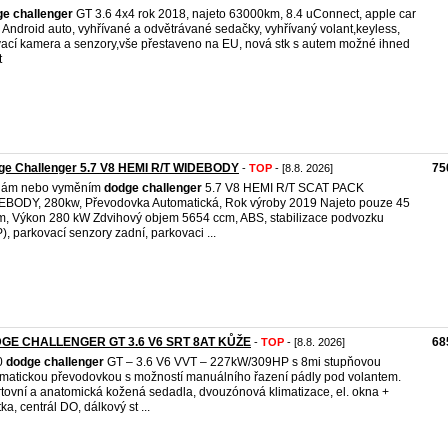
ge
challenger
GT 3.6 4x4 rok 2018, najeto 63000km, 8.4 uConnect, apple car
, Android auto, vyhřívané a odvětrávané sedačky, vyhřívaný volant,keyless,
ací kamera a senzory,vše přestaveno na EU, nová stk s autem možné ihned
t
ge Challenger 5.7 V8 HEMI R/T WIDEBODY
75
-
TOP
- [8.8. 2026]
dám nebo vyměním
dodge
challenger
5.7 V8 HEMI R/T SCAT PACK
BODY, 280kw, Převodovka Automatická, Rok výroby 2019 Najeto pouze 45
km, Výkon 280 kW Zdvihový objem 5654 ccm, ABS, stabilizace podvozku
), parkovací senzory zadní, parkovaci ...
GE CHALLENGER GT 3.6 V6 SRT 8AT KŮŽE
68
-
TOP
- [8.8. 2026]
0
dodge
challenger
GT – 3.6 V6 VVT – 227kW/309HP s 8mi stupňovou
matickou převodovkou s možností manuálního řazení pádly pod volantem.
tovní a anatomická kožená sedadla, dvouzónová klimatizace, el. okna +
ka, centrál DO, dálkový st ...