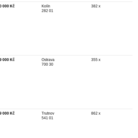
0 000 Kč
Kolín
382 x
282 01
9 000 Kč
Ostrava
355 x
700 30
9 000 Kč
Trutnov
862 x
541 01