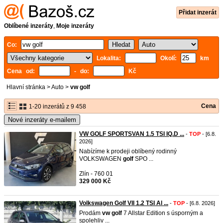
Přidat inzerát
Oblíbené inzeráty
,
Moje inzeráty
Co:
Lokalita:
Okolí:
km
Cena od:
- do:
Kč
Hlavní stránka
>
Auto
>
vw golf
Cena
1-20 inzerátů z 9 458
Nové inzeráty e-mailem
VW GOLF SPORTSVAN 1.5 TSI IQ.D ...
-
TOP
- [6.8.
2026]
Nabízíme k prodeji oblíbený rodinný
VOLKSWAGEN
golf
SPO ...
Zlín - 760 01
329 000 Kč
Volkswagen Golf VII 1.2 TSI Al ...
-
TOP
- [6.8. 2026]
Prodám
vw
golf
7 Allstar Edition s úsporným a
spolehliv ...