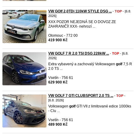
VW GOlf 2,0TDi 110kW STYLE DSG ...
-
TOP
- [6.8.
2026]
XXX POZOR NEJEDNÁ SE O DOVOZ ZE
ZAHRANIČÍ! XXX- nehrozí ...
Olomouc - 772 00
419 900 Kč
VW GOLF 7 R 2.0 TSI DSG 228kW ...
-
TOP
- [6.8.
2026]
Extra vybavený a zachovalý Volkswagen
golf
7,5 R
2.0 TS ...
Vsetín - 756 61
629 900 Kč
VW GOLF 7 GTI CLUBSPORT 2.0 TS ...
-
TOP
-
[6.8. 2026]
Volkswagen
golf
GTI VII z limitované edice 1000ks
- Clu ...
Vsetín - 756 61
489 900 Kč