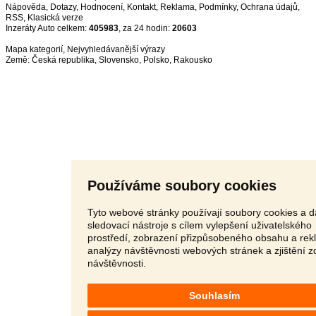
Nápověda
,
Dotazy
,
Hodnocení
,
Kontakt
,
Reklama
,
Podmínky
,
Ochrana údajů
,
RSS
,
Inzeráty Auto celkem:
405983
, za 24 hodin:
20603
Mapa kategorií
,
Nejvyhledávanější výrazy
Země:
Česká republika
,
Slovensko
,
Polsko
,
Rakousko
Používáme soubory cookies
Tyto webové stránky používají soubory cookies a d
sledovací nástroje s cílem vylepšení uživatelského
prostředí, zobrazení přizpůsobeného obsahu a rek
analýzy návštěvnosti webových stránek a zjištění z
návštěvnosti.
Souhlasím