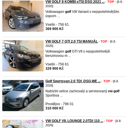
VW GOLF 8 KOMBI eTSI DSG 2021 ...
-
TOP
- [6.8.
2026]
Volkswagen
golf
VIII Variant s nejspolehlivějším
úsporn ...
Vsetín - 756 61
369 900 Kč
VW GOLF 7 GTI 2.0 TSI MANUÁL
-
TOP
- [6.8.
2026]
Volkswagen
golf
GTI VII s nejspolehlivější
benzinovou m ...
Vsetín - 756 61
329 900 Kč
Golf Sportsvan 2.0 TDI ,DSG,WE ...
-
TOP
- [6.8.
2026]
Nabízím velice zachovalý a servisovaný
vw
golf
Sportsva ...
Prostějov - 796 01
310 000 Kč
VW GOLF VII. LOUNGE 2.0TDI 110 ...
-
TOP
- [6.8.
2026]