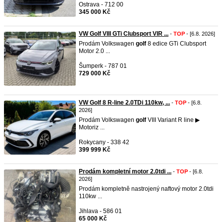
Ostrava - 712 00
345 000 Kč
VW Golf VIII GTi Clubsport VIR ...
-
TOP
- [6.8. 2026]
Prodám Volkswagen
golf
8 edice GTi Clubsport
Motor 2.0 ...
Šumperk - 787 01
729 000 Kč
VW Golf 8 R-line 2.0TDi 110kw, ...
-
TOP
- [6.8.
2026]
Prodám Volkswagen
golf
VIII Variant R line ▶
Motoriz ...
Rokycany - 338 42
399 999 Kč
Prodám kompletní motor 2.0tdi ...
-
TOP
- [6.8.
2026]
Prodám kompletně nastrojený naftový motor 2.0tdi
110kw ...
Jihlava - 586 01
65 000 Kč