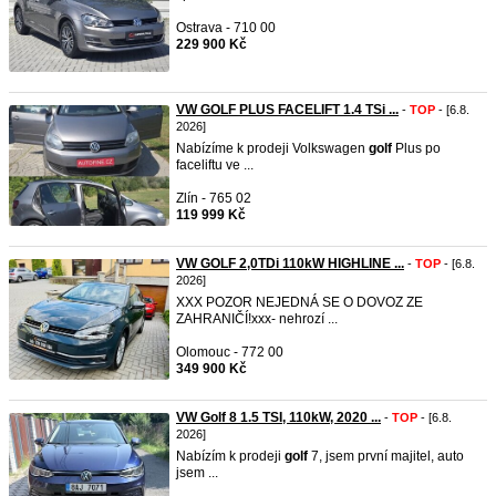
Ostrava - 710 00
229 900 Kč
VW GOLF PLUS FACELIFT 1.4 TSi ...
-
TOP
- [6.8.
2026]
Nabízíme k prodeji Volkswagen
golf
Plus po
faceliftu ve ...
Zlín - 765 02
119 999 Kč
VW GOLF 2,0TDi 110kW HIGHLINE ...
-
TOP
- [6.8.
2026]
XXX POZOR NEJEDNÁ SE O DOVOZ ZE
ZAHRANIČÍ!xxx- nehrozí ...
Olomouc - 772 00
349 900 Kč
VW Golf 8 1.5 TSI, 110kW, 2020 ...
-
TOP
- [6.8.
2026]
Nabízím k prodeji
golf
7, jsem první majitel, auto
jsem ...