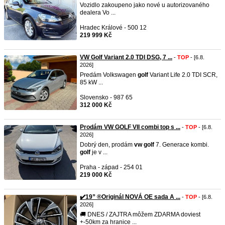
Vozidlo zakoupeno jako nové u autorizovaného
dealera Vo ...
Hradec Králové - 500 12
219 999 Kč
VW Golf Variant 2.0 TDI DSG, 7 ...
-
TOP
- [6.8.
2026]
Predám Volkswagen
golf
Variant Life 2.0 TDI SCR,
85 kW ...
Slovensko - 987 65
312 000 Kč
Prodám VW GOLF VII combi top s ...
-
TOP
- [6.8.
2026]
Dobrý den, prodám
vw
golf
7. Generace kombi.
golf
je v ...
Praha - západ - 254 01
219 000 Kč
✔️19” ®Originál NOVÁ OE sada A ...
-
TOP
- [6.8.
2026]
🚚 DNES / ZAJTRA môžem ZDARMA doviest
+-50km za hranice ...