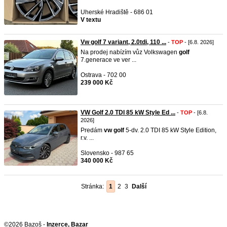
Uherské Hradiště - 686 01
V textu
Vw golf 7 variant, 2.0tdi, 110 ...
-
TOP
- [6.8. 2026]
Na prodej nabízím vůz Volkswagen
golf
7.generace ve ver ...
Ostrava - 702 00
239 000 Kč
VW Golf 2.0 TDI 85 kW Style Ed ...
-
TOP
- [6.8.
2026]
Predám
vw
golf
5-dv. 2.0 TDI 85 kW Style Edition,
r.v. ...
Slovensko - 987 65
340 000 Kč
Stránka:
1
2
3
Další
©2026 Bazoš -
Inzerce, Bazar