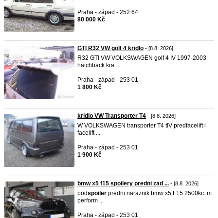
Praha - západ - 252 64
80 000 Kč
GTI R32 VW golf 4 kridlo
- [8.8. 2026]
R32 GTI VW VOLKSWAGEN golf 4 IV 1997-2003
hatchback kra ...
Praha - západ - 253 01
1 800 Kč
kridlo VW Transporter T4
- [8.8. 2026]
W VOLKSWAGEN transporter T4 tIV predfacelift i
facelift ...
Praha - západ - 253 01
1 900 Kč
bmw x5 f15 spoilery predni zad ...
- [8.8. 2026]
pod
spoiler
predni naraznik bmw x5 F15 2500kc. m
perform ...
Praha - západ - 253 01