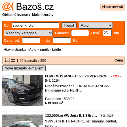
Přidat inzerát
Oblíbené inzeráty
,
Moje inzeráty
Co:
Lokalita:
Okolí:
km
Cena od:
- do:
Kč
Hlavní stránka
>
Auto
>
spoiler kridlo
Cena
1-20 inzerátů z 250
Nové inzeráty e-mailem
FORD MUSTANG GT 5.0 V8 PERFORM ...
-
TOP
-
[9.8. 2026]
Prodáme krásného FORDA MUSTANGA v
limitované edici PERF ...
Pardubice - 530 02
639 900 Kč
132.000km VW Jetta II. 1.8 5ry ...
- [8.8. 2026]
¶ VW Jetta II. 1.8 PACIFIC, 5st. manuál, centrál,
servo ...