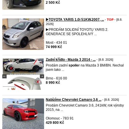
2 500 Kč
▶️TOYOTA YARIS 1.0i 51KW,2007, ...
-
TOP
- [8.8.
2026]
▶️PRODÁM SOLIDNÍ TOYOTU YARIS 2.
GENERACE SE SPOLEHLIVÝ ...
Most - 434 01
74 999 Kč
Zadní křídlo - Mazda 3 2014 - ...
- [8.8. 2026]
Prodám zadní
spoiler
na Mazda 3 BM/BN. Nechal
jsem lako ...
Brno - 616 00
8 990 Kč
Nabízíme Chevrolet Camaro 3,6 ...
- [8.8. 2026]
Prodám Chevrolet Camaro 3.6, 241kW, rok výroby
2015, na ...
Olomouc - 783 91
429 800 Kč