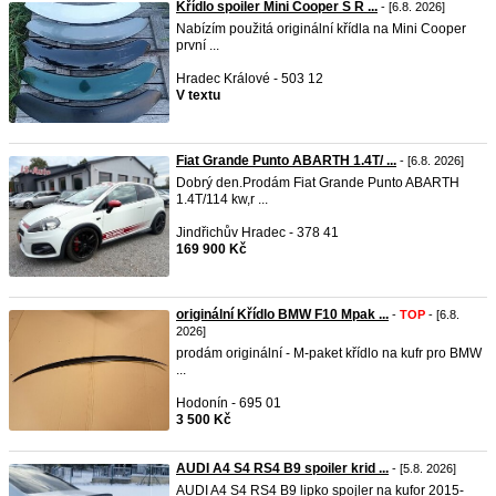
Křídlo spoiler Mini Cooper S R ...
- [6.8. 2026]
Nabízím použitá originální křídla na Mini Cooper
první ...
Hradec Králové - 503 12
V textu
Fiat Grande Punto ABARTH 1.4T/ ...
- [6.8. 2026]
Dobrý den.Prodám Fiat Grande Punto ABARTH
1.4T/114 kw,r ...
Jindřichův Hradec - 378 41
169 900 Kč
originální Křídlo BMW F10 Mpak ...
-
TOP
- [6.8.
2026]
prodám originální - M-paket křídlo na kufr pro BMW
...
Hodonín - 695 01
3 500 Kč
AUDI A4 S4 RS4 B9 spoiler krid ...
- [5.8. 2026]
AUDI A4 S4 RS4 B9 lipko spojler na kufor 2015-