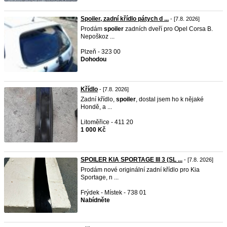
Spoiler, zadní křídlo pátych d ...
- [7.8. 2026]
Prodám
spoiler
zadních dveří pro Opel Corsa B.
Nepoškoz ...
Plzeň - 323 00
Dohodou
Křídlo
- [7.8. 2026]
Zadní křídlo,
spoiler
, dostal jsem ho k nějaké
Hondě, a ...
Litoměřice - 411 20
1 000 Kč
SPOILER KIA SPORTAGE III 3 (SL ...
- [7.8. 2026]
Prodám nové originální zadní křídlo pro Kia
Sportage, n ...
Frýdek - Místek - 738 01
Nabídněte