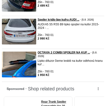
Zlín - 760 01
2 499 Kč
Spoiler kridlo lipo kufru AUDI ...
- [5.8. 2026]
AUDI A5 S5 RS5 B9 lipko spojler na kufor 2015-
2024 - ...
Zlín - 760 01
2 990 Kč
OCTAVIA 2 COMBI SPOILER NA KUF ...
- [5.8.
2026]
Lipko difuzor čierne lesklé na kufor odtrhovú hranu
kuf ...
Zlín - 760 01
1 950 Kč