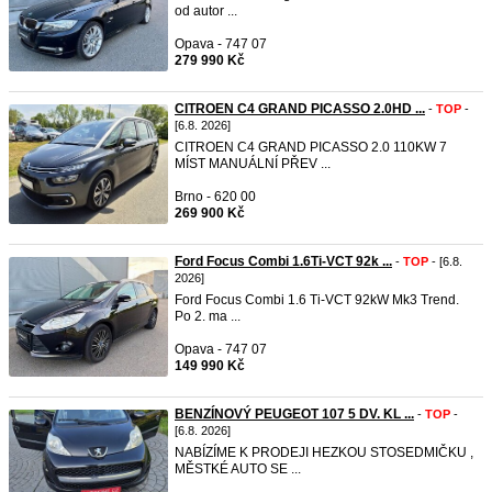
od autor ...
Opava - 747 07
279 990 Kč
CITROEN C4 GRAND PICASSO 2.0HD ...
-
TOP
-
[6.8. 2026]
CITROEN C4 GRAND PICASSO 2.0 110KW 7
MÍST MANUÁLNÍ PŘEV ...
Brno - 620 00
269 900 Kč
Ford Focus Combi 1.6Ti-VCT 92k ...
-
TOP
- [6.8.
2026]
Ford Focus Combi 1.6 Ti-VCT 92kW Mk3 Trend.
Po 2. ma ...
Opava - 747 07
149 990 Kč
BENZÍNOVÝ PEUGEOT 107 5 DV. KL ...
-
TOP
-
[6.8. 2026]
NABÍZÍME K PRODEJI HEZKOU STOSEDMIČKU ,
MĚSTKÉ AUTO SE ...