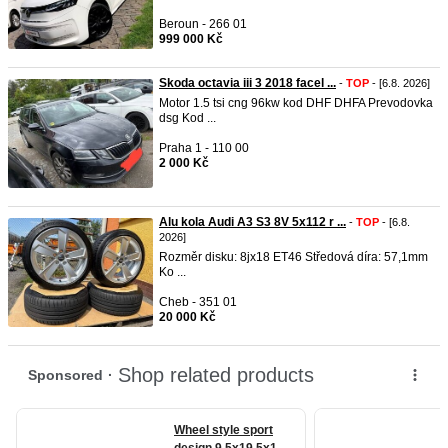
Beroun - 266 01
999 000 Kč
Skoda octavia iii 3 2018 facel ...
-
TOP
- [6.8. 2026]
Motor 1.5 tsi cng 96kw kod DHF DHFA Prevodovka
dsg Kod ...
Praha 1 - 110 00
2 000 Kč
Alu kola Audi A3 S3 8V 5x112 r ...
-
TOP
- [6.8.
2026]
Rozměr disku: 8jx18 ET46 Středová díra: 57,1mm
Ko ...
Cheb - 351 01
20 000 Kč