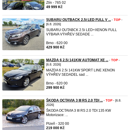
Zlín - 765 02
49 999 Kč
SUBARU OUTBACK 2.5i LED FULL V ...
-
TOP
-
[6.8. 2026]
SUBARU OUTABCK 2.5i LED+XENON FULL
VÝBAVA VÝHŘEV SEDADE ...
Brno - 620 00
429 900 Kč
MAZDA 6 2.5i 141KW AUTOMAT XE ...
-
TOP
-
[6.8. 2026]
MAZDA 6 2.5i 141KW SPORT LINE XENON
VÝHŘEV SEDADEL sad ...
Brno - 620 00
299 900 Kč
ŠKODA OCTAVIA 3 III RS 2.0 TDI ...
-
TOP
- [6.8.
2026]
ŠKODA OCTAVIA 3 III RS 2.0 TDI 135 KW
Motorizace: ...
Plzeň - 320 00
219 000 Kč