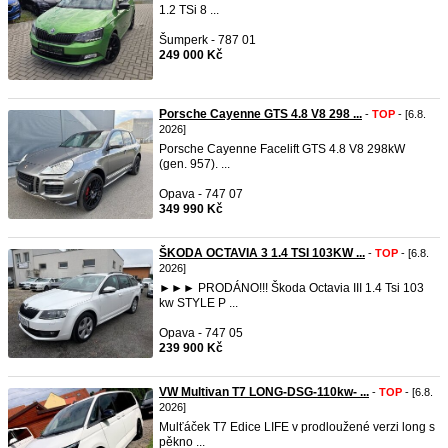
1.2 TSi 8 ...
Šumperk - 787 01
249 000 Kč
Porsche Cayenne GTS 4.8 V8 298 ...
-
TOP
- [6.8.
2026]
Porsche Cayenne Facelift GTS 4.8 V8 298kW
(gen. 957). ...
Opava - 747 07
349 990 Kč
ŠKODA OCTAVIA 3 1.4 TSI 103KW ...
-
TOP
- [6.8.
2026]
►►► PRODÁNO!!! Škoda Octavia III 1.4 Tsi 103
kw STYLE P ...
Opava - 747 05
239 900 Kč
VW Multivan T7 LONG-DSG-110kw- ...
-
TOP
- [6.8.
2026]
Mulťáček T7 Edice LIFE v prodloužené verzi long s
pěkno ...