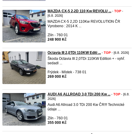
MAZDA CX-5 2,2D 110 Kw REVOLU ...
-
TOP
-
[6.8. 2026]
MAZDA CX-5 2,2D 110Kw REVOLUTION ČR
Vyrobeno : 2014 K ...
Zlín - 760 01
248 900 Kč
Octavia III 2,0TDi 110KW Editi ...
-
TOP
- [6.8. 2026]
Škoda Octavia III 2,0TDi 110KW Edition + - vyhř.
sedadl ...
Frýdek - Místek - 738 01
269 000 Kč
AUDI A6 ALLROAD 3,0 TDi 200 Kw ...
-
TOP
- [6.8.
2026]
Audi A6 Allroad 3.0 TDi 200 Kw ČR!!! Technické
údaje ...
Zlín - 760 01
355 000 Kč