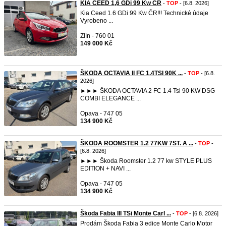
KIA CEED 1,6 GDi 99 Kw ČR
-
TOP
- [6.8. 2026]
Kia Ceed 1.6 GDi 99 Kw ČR!!! Technické údaje
Vyrobeno ...
Zlín - 760 01
149 000 Kč
ŠKODA OCTAVIA II FC 1.4TSI 90K ...
-
TOP
- [6.8.
2026]
►►► ŠKODA OCTAVIA 2 FC 1.4 Tsi 90 KW DSG
COMBI ELEGANCE ...
Opava - 747 05
134 900 Kč
ŠKODA ROOMSTER 1.2 77KW 7ST. A ...
-
TOP
-
[6.8. 2026]
►►► Škoda Roomster 1.2 77 kw STYLE PLUS
EDITION + NAVI ...
Opava - 747 05
134 900 Kč
Škoda Fabia III TSi Monte Carl ...
-
TOP
- [6.8. 2026]
Prodám Škoda Fabia 3 edice Monte Carlo Motor