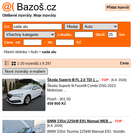
Přidat inzerát
Oblíbené inzeráty
,
Moje inzeráty
Co:
Lokalita:
Okolí:
km
Cena od:
- do:
Kč
Hlavní stránka
>
Auto
>
sada alu
Cena
1-20 inzerátů z 9 297
Nové inzeráty e-mailem
Škoda Superb III FL 2.0 TDI 1 ...
-
TOP
- [6.8. 2026]
Škoda Superb III Facelift Combi DSG 2023
Motorizac ...
Plzeň - 301 00
459 900 Kč
BMW 335xi 225kW E91 Manual WEB ...
-
TOP
-
[6.8. 2026]
BMW 335xi Touring 225kW Manual E91. Vozidlo