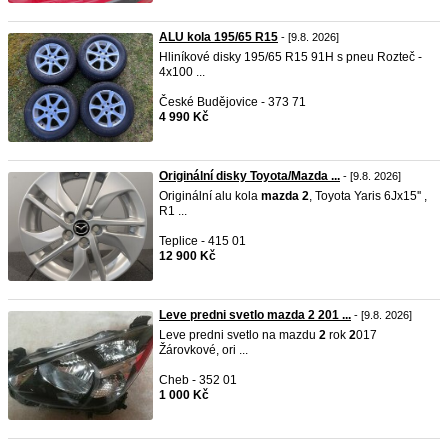
ALU kola 195/65 R15
- [9.8. 2026]
Hliníkové disky 195/65 R15 91H s pneu Rozteč -
4x100 ...
České Budějovice - 373 71
4 990 Kč
Originální disky Toyota/Mazda ...
- [9.8. 2026]
Originální alu kola
mazda
2
, Toyota Yaris 6Jx15'' ,
R1 ...
Teplice - 415 01
12 900 Kč
Leve predni svetlo mazda 2 201 ...
- [9.8. 2026]
Leve predni svetlo na mazdu
2
rok
2
017
Žárovkové, ori ...
Cheb - 352 01
1 000 Kč