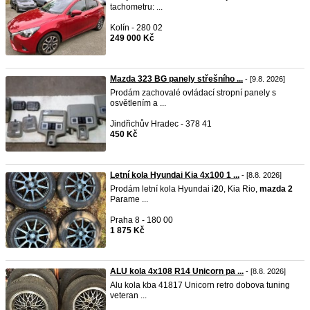
tachometru: ...
Kolín - 280 02
249 000 Kč
Mazda 323 BG panely střešního ...
- [9.8. 2026]
Prodám zachovalé ovládací stropní panely s
osvětlením a ...
Jindřichův Hradec - 378 41
450 Kč
Letní kola Hyundai Kia 4x100 1 ...
- [8.8. 2026]
Prodám letní kola Hyundai i
2
0, Kia Rio,
mazda
2
Parame ...
Praha 8 - 180 00
1 875 Kč
ALU kola 4x108 R14 Unicorn pa ...
- [8.8. 2026]
Alu kola kba 41817 Unicorn retro dobova tuning
veteran ...