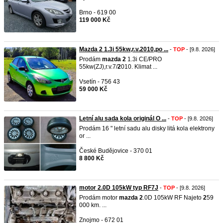
Brno - 619 00
119 000 Kč
Mazda 2 1.3i 55kw,r.v.2010,po ...
-
TOP
- [9.8. 2026]
Prodám
mazda
2
1.3i CE/PRO
55kw(ZJ),r.v.7/
2
010. Klimat ...
Vsetín - 756 43
59 000 Kč
Letní alu sada kola originál O ...
-
TOP
- [9.8. 2026]
Prodám 16 " letní sadu alu disky litá kola elektrony
or ...
České Budějovice - 370 01
8 800 Kč
motor 2.0D 105kW typ RF7J
-
TOP
- [9.8. 2026]
Prodám motor
mazda
2
.0D 105kW RF Najeto
2
59
000 km. ...
Znojmo - 672 01