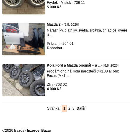
Frýdek - Místek - 739 11
5 000 Kč
Mazda 2
- [8.8. 2026]
Nárazníky, blatníky, světla, zrcátka, chladiče, dveře
a ...
Příbram - 264 01
Dohodou
Kola Ford a Mazda originál + p ...
- [8.8. 2026]
Prodám originál kola naroztečí (4x108 aFord:
Focus (Mk1 ...
Zlín - 763 02
4 000 Kč
Stránka:
1
2
3
Další
©2026 Bazoš -
Inzerce, Bazar