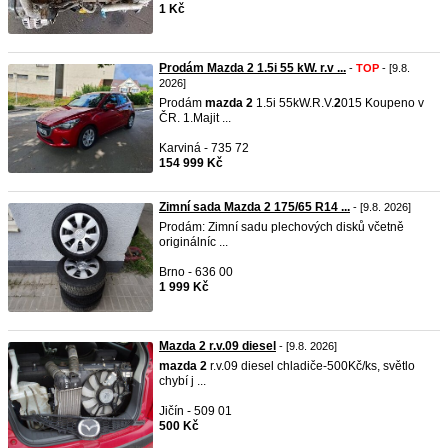
1 Kč
Prodám Mazda 2 1.5i 55 kW. r.v ...
-
TOP
- [9.8.
2026]
Prodám
mazda
2
1.5i 55kW.R.V.
2
015 Koupeno v
ČR. 1.Majit ...
Karviná - 735 72
154 999 Kč
Zimní sada Mazda 2 175/65 R14 ...
- [9.8. 2026]
Prodám: Zimní sadu plechových disků včetně
originálníc ...
Brno - 636 00
1 999 Kč
Mazda 2 r.v.09 diesel
- [9.8. 2026]
mazda
2
r.v.09 diesel chladiče-500Kč/ks, světlo
chybí j ...
Jičín - 509 01
500 Kč