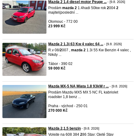
Mazda 2 1.4 diesel motor Peuge ...
- [9.8. 2026]
Prodám
mazda
2
1.4hadi 50kw rok
2
004
2
majitel(poslední ...
Olomouc - 772 00
23 999 Kč
Mazda 2 1.3i 63 Kw 4 valec 64 ...
- [9.8. 2026]
R.v 08/
2
007 ,
mazda
2
1.3i 55 Kw Benzin 4 valec ,
Nikdy ...
Tábor - 390 02
59 000 Kč
Mazda MX-5 NA Miata 1.8 93kW r ...
- [9.8. 2026]
Prodám Mazdu MX5 MX 5 NC FL kabriolet
roadster 1,8 benz ...
Praha - východ - 250 01
270 000 Kč
Mazda 2,1.5 benzin
- [9.8. 2026]
Volejte na 608 384
2
86 Stav: Ojeté Stav