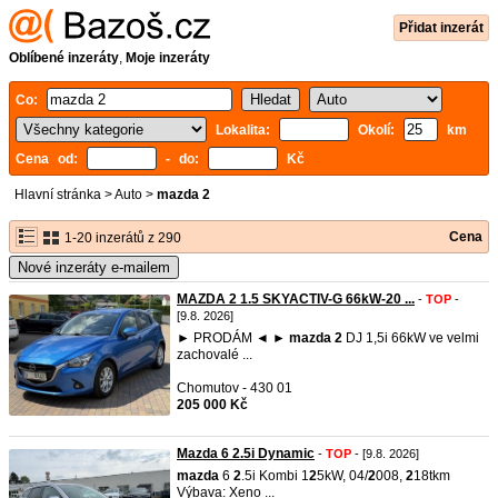
Přidat inzerát
Oblíbené inzeráty
,
Moje inzeráty
Co:
Lokalita:
Okolí:
km
Cena od:
- do:
Kč
Hlavní stránka
>
Auto
>
mazda 2
Cena
1-20 inzerátů z 290
Nové inzeráty e-mailem
MAZDA 2 1.5 SKYACTIV-G 66kW-20 ...
-
TOP
-
[9.8. 2026]
► PRODÁM ◄ ►
mazda
2
DJ 1,5i 66kW ve velmi
zachovalé ...
Chomutov - 430 01
205 000 Kč
Mazda 6 2.5i Dynamic
-
TOP
- [9.8. 2026]
mazda
6
2
.5i Kombi 1
2
5kW, 04/
2
008,
2
18tkm
Výbava: Xeno ...