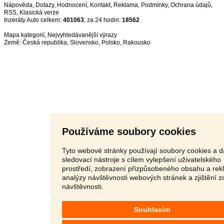
Nápověda
,
Dotazy
,
Hodnocení
,
Kontakt
,
Reklama
,
Podmínky
,
Ochrana údajů
,
RSS
,
Inzeráty Auto celkem:
401063
, za 24 hodin:
18562
Mapa kategorií
,
Nejvyhledávanější výrazy
Země:
Česká republika
,
Slovensko
,
Polsko
,
Rakousko
Používáme soubory cookies
Tyto webové stránky používají soubory cookies a d
sledovací nástroje s cílem vylepšení uživatelského
prostředí, zobrazení přizpůsobeného obsahu a rek
analýzy návštěvnosti webových stránek a zjištění z
návštěvnosti.
Souhlasím