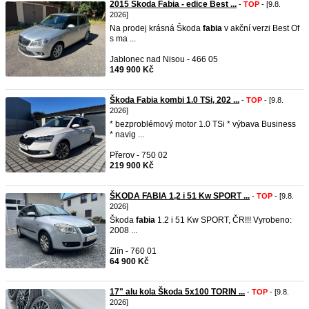
2015 Škoda Fabia - edice Best ...
-
TOP
- [9.8.
2026]
Na prodej krásná Škoda
fabia
v akční verzi Best Of
s ma ...
Jablonec nad Nisou - 466 05
149 900 Kč
Škoda Fabia kombi 1.0 TSi, 202 ...
-
TOP
- [9.8.
2026]
* bezproblémový motor 1.0 TSi * výbava Business
* navig ...
Přerov - 750 02
219 900 Kč
ŠKODA FABIA 1,2 i 51 Kw SPORT ...
-
TOP
- [9.8.
2026]
Škoda
fabia
1.2 i 51 Kw SPORT, ČR!!! Vyrobeno:
2008 ...
Zlín - 760 01
64 900 Kč
17" alu kola Škoda 5x100 TORIN ...
-
TOP
- [9.8.
2026]