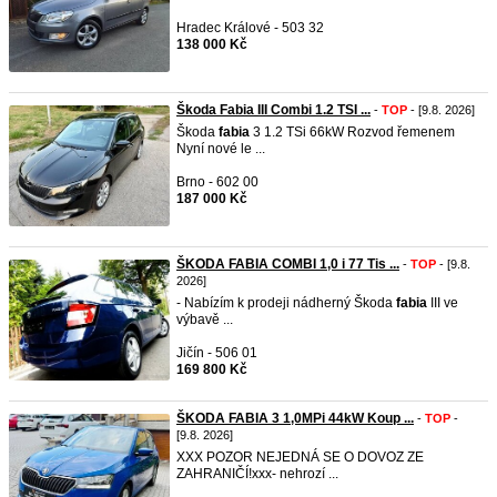
Hradec Králové - 503 32
138 000 Kč
Škoda Fabia III Combi 1.2 TSI ...
-
TOP
- [9.8. 2026]
Škoda
fabia
3 1.2 TSi 66kW Rozvod řemenem
Nyní nové le ...
Brno - 602 00
187 000 Kč
ŠKODA FABIA COMBI 1,0 i 77 Tis ...
-
TOP
- [9.8.
2026]
- Nabízím k prodeji nádherný Škoda
fabia
III ve
výbavě ...
Jičín - 506 01
169 800 Kč
ŠKODA FABIA 3 1,0MPi 44kW Koup ...
-
TOP
-
[9.8. 2026]
XXX POZOR NEJEDNÁ SE O DOVOZ ZE
ZAHRANIČÍ!xxx- nehrozí ...