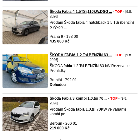
Škoda Fabia 4 1.5TSi,110kW,DSG ...
-
TOP
- [9.8.
2026]
Prodám Škoda
fabia
4 hatchback 1.5 TSi (benzín)
o výkon ...
Praha 9 - 193 00
435 000 Kč
ŠKODA FABIA 1.2 Tsi BENZÍN 63 ...
-
TOP
- [9.8.
2026]
ŠKODA
fabia
1.2 Tsi BENZÍN 63 kW Rezervace
Prohlídky ...
Bruntál - 792 01
Dohodou
Škoda Fabia 3 kombi 1.0.tsi 70 ...
-
TOP
- [9.8.
2026]
Prodám Škoda
fabia
1.0.tsi 70KW ve variantě
kombi po ...
Beroun - 266 01
219 000 Kč