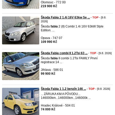
Olomouc - 772 00
219 900 Kč
Škoda Fabia 2 1.4i 16V 63kw Se ...
-
TOP
- [9.8.
2026]
Škoda
fabia
2 (II) Combi 1.4i 16V 63kW Style
Edition. ...
Opava - 747 07
109 990 Kč
Škoda Fabia combi II 1.2Tsi 63 ...
-
TOP
- [9.8. 2026]
Škoda
fabia
II combi 1.2Tsi FAMILY První
registrace:14 ...
Jihlava - 586 01
99 900 Kč
Škoda Fabia 1 1.2 benzín 146 ...
-
TOP
- [9.8. 2026]
... ZÁRUKA KM A PŮVODU...
146000km...146000km...146000k ...
Hradec Králové - 504 01
74 000 Kč