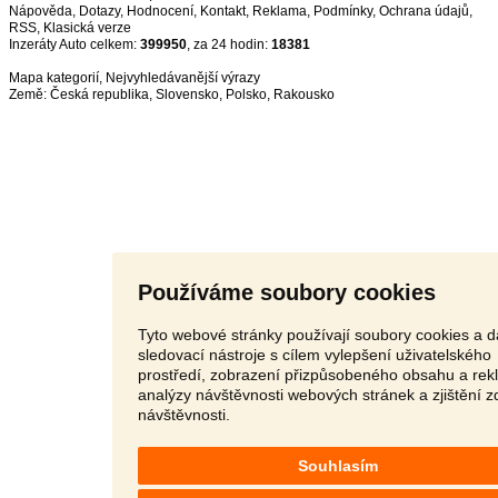
Nápověda
,
Dotazy
,
Hodnocení
,
Kontakt
,
Reklama
,
Podmínky
,
Ochrana údajů
,
RSS
,
Inzeráty Auto celkem:
399950
, za 24 hodin:
18381
Mapa kategorií
,
Nejvyhledávanější výrazy
Země:
Česká republika
,
Slovensko
,
Polsko
,
Rakousko
Používáme soubory cookies
Tyto webové stránky používají soubory cookies a d
sledovací nástroje s cílem vylepšení uživatelského
prostředí, zobrazení přizpůsobeného obsahu a rek
analýzy návštěvnosti webových stránek a zjištění z
návštěvnosti.
Souhlasím