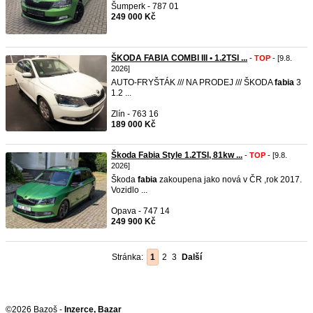
Šumperk - 787 01
249 000 Kč
ŠKODA FABIA COMBI III • 1.2TSI ...
-
TOP
- [9.8.
2026]
AUTO-FRYŠTÁK /// NA PRODEJ /// ŠKODA
fabia
3
1.2 ...
Zlín - 763 16
189 000 Kč
Škoda Fabia Style 1.2TSI, 81kw ...
-
TOP
- [9.8.
2026]
Škoda
fabia
zakoupena jako nová v ČR ,rok 2017.
Vozidlo ...
Opava - 747 14
249 900 Kč
Stránka:
1
2
3
Další
©2026 Bazoš -
Inzerce, Bazar