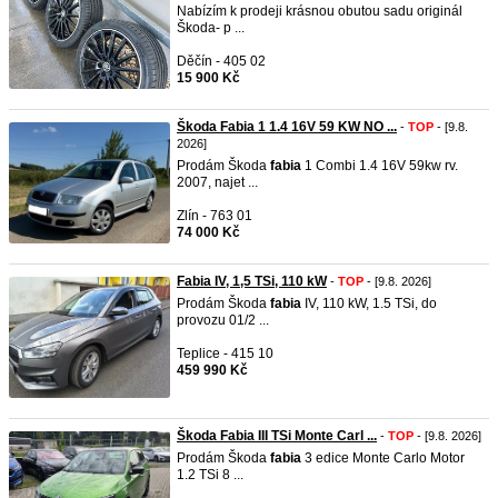
Nabízím k prodeji krásnou obutou sadu originál
Škoda- p ...
Děčín - 405 02
15 900 Kč
Škoda Fabia 1 1.4 16V 59 KW NO ...
-
TOP
- [9.8.
2026]
Prodám Škoda
fabia
1 Combi 1.4 16V 59kw rv.
2007, najet ...
Zlín - 763 01
74 000 Kč
Fabia IV, 1,5 TSi, 110 kW
-
TOP
- [9.8. 2026]
Prodám Škoda
fabia
IV, 110 kW, 1.5 TSi, do
provozu 01/2 ...
Teplice - 415 10
459 990 Kč
Škoda Fabia III TSi Monte Carl ...
-
TOP
- [9.8. 2026]
Prodám Škoda
fabia
3 edice Monte Carlo Motor
1.2 TSi 8 ...