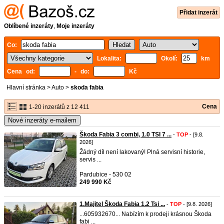
Přidat inzerát
Oblíbené inzeráty
,
Moje inzeráty
Co:
Lokalita:
Okolí:
km
Cena od:
- do:
Kč
Hlavní stránka
>
Auto
>
skoda fabia
Cena
1-20 inzerátů z 12 411
Nové inzeráty e-mailem
Škoda Fabia 3 combi, 1.0 TSI 7 ...
-
TOP
- [9.8.
2026]
Žádný díl není lakovaný! Plná servisní historie,
servis ...
Pardubice - 530 02
249 990 Kč
1.Majitel Škoda Fabia 1.2 Tsi ...
-
TOP
- [9.8. 2026]
...605932670... Nabízím k prodeji krásnou Škoda
fabi ...