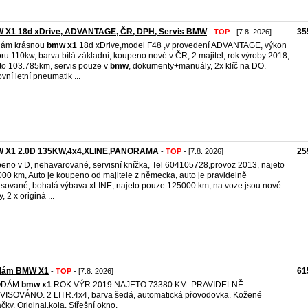
 X1 18d xDrive, ADVANTAGE, ČR, DPH, Servis BMW
35
-
TOP
- [7.8. 2026]
dám krásnou
bmw
x1
18d xDrive,model F48 ,v provedení ADVANTAGE, výkon
ru 110kw, barva bílá základní, koupeno nové v ČR, 2.majitel, rok výroby 2018,
to 103.785km, servis pouze v
bmw
, dokumenty+manuály, 2x klíč na DO.
vní letní pneumatik ...
 X1 2.0D 135KW,4x4,XLINE,PANORAMA
25
-
TOP
- [7.8. 2026]
eno v D,​ nehavarované,​ servisní knížka,​ Tel 604105728,​provoz 2013, najeto
00 km, Auto je koupeno od majitele z německa,​ auto je pravidelně
isované,​ bohatá výbava xLINE,​ najeto pouze 125000 km,​ na voze jsou nové
,​ 2 x originá ...
dám BMW X1
61
-
TOP
- [7.8. 2026]
ODÁM
bmw
x1
.ROK VÝR.2019.NAJETO 73380 KM. PRAVIDELNĚ
ISOVÁNO. 2 LITR.4x4, barva šedá, automatická přovodovka. Kožené
čky. Original.kola. Střešní okno.