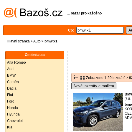
... bazar pro každého
Co:
Hlavní stránka
>
Auto
>
bmw x1
Osobní auta
Alfa Romeo
Audi
BMW
Zobrazeno 1-20 inzerátů z 9
Citroën
Nové inzeráty e-mailem
Dacia
BMW
Fiat
[7.8.
Ford
bm
Honda
KOR
CEL
Hyundai
ADV
Chevrolet
Kia