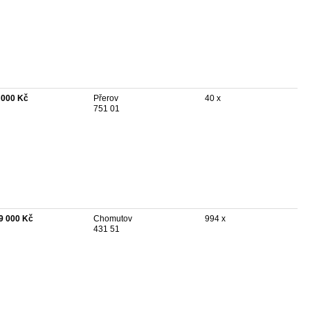
 000 Kč
Přerov
40 x
751 01
9 000 Kč
Chomutov
994 x
431 51