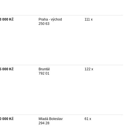
3 000 Kč
Praha - východ
111 x
250 63
5 000 Kč
Bruntál
122 x
792 01
0 000 Kč
Mladá Boleslav
61 x
294 28