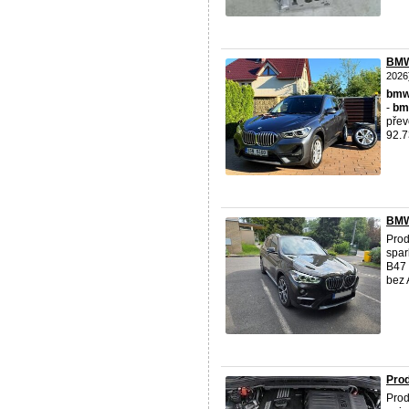
BMW 
2026
bm
-
bm
přev
92.7
BMW 
Pro
spar
B47 
bez 
Pro
Prod