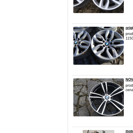
orig
prod
1150
NOVÁ
prod
cena
moto