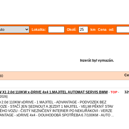
Lokalita:
Okolí:
km Cena od:
Inzerát byl vymazán.
Ce
30
 X1 2.0d 110KW x-DRIVE 4x4 1.MAJITEL AUTOMAT SERVIS BMW
32
-
TOP
-
 2026]
w
2.0d 110KW xDRIVE - 1 MAJITEL - ADVANTAGE - PODVOZEK BEZ
OZE - STAČÍ JEN SEDNOUT A JEZDIT 1 MAJITEL - VELMI PĚKNÝ STAV
ÉHO VOZU - ČISTÝ NEZNIČENÝ INTERIER PO NEKUŘÁKOVI - VERZE
ANTAGE - xDRIVE 4x4 - DOUHODOBÁ SPOTŘEBA 6.7/100KM - AUTO ...