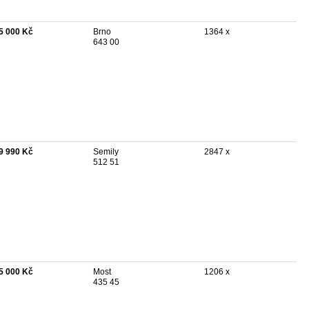
5 000 Kč
Brno
1364 x
643 00
9 990 Kč
Semily
2847 x
512 51
5 000 Kč
Most
1206 x
435 45