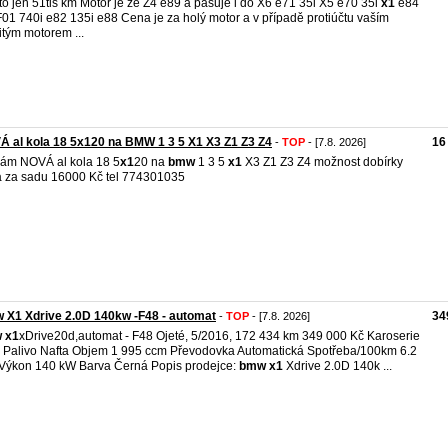
to jen 51tis km Motor je ze Z4 e89 a pasuje i do X6 e71 35i X5 e70 35i
x1
e84
F01 740i e82 135i e88 Cena je za holý motor a v případě protiúčtu vaším
itým motorem ...
 al kola 18 5x120 na BMW 1 3 5 X1 X3 Z1 Z3 Z4
16
-
TOP
- [7.8. 2026]
ám NOVÁ al kola 18 5
x1
20 na
bmw
1 3 5
x1
X3 Z1 Z3 Z4 možnost dobírky
 za sadu 16000 Kč tel 774301035
X1 Xdrive 2.0D 140kw -F48 - automat
34
-
TOP
- [7.8. 2026]
w
x1
xDrive20d,automat - F48 Ojeté, 5/2016, 172 434 km 349 000 Kč Karoserie
Palivo Nafta Objem 1 995 ccm Převodovka Automatická Spotřeba/100km 6.2
ů Výkon 140 kW Barva Černá Popis prodejce:
bmw
x1
Xdrive 2.0D 140k ...