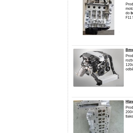
Pro
moto
do
F11 
Bmw
Prod
rozb
120
odbě
Hla
Prod
2004
tlak