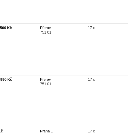
 500 Kč
Přerov
17 x
751 01
 990 Kč
Přerov
17 x
751 01
Kč
Praha 1
17 x