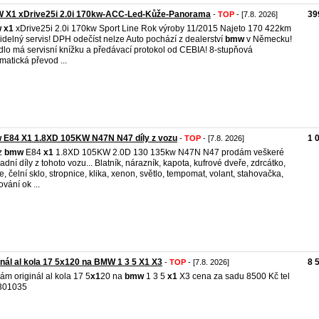
 X1 xDrive25i 2.0i 170kw-ACC-Led-Kůže-Panorama
39
-
TOP
- [7.8. 2026]
w
x1
xDrive25i 2.0i 170kw Sport Line Rok výroby 11/2015 Najeto 170 422km
idelný servis! DPH odečíst nelze Auto pochází z dealerství
bmw
v Německu!
dlo má servisní knížku a předávací protokol od CEBIA! 8-stupňová
matická převod ...
 E84 X1 1.8XD 105KW N47N N47 díly z vozu
1 
-
TOP
- [7.8. 2026]
 z
bmw
E84
x1
1.8XD 105KW 2.0D 130 135kw N47N N47 prodám veškeré
adní díly z tohoto vozu... Blatník, nárazník, kapota, kufrové dveře, zdrcátko,
e, čelní sklo, stropnice, klika, xenon, světlo, tempomat, volant, stahovačka,
ování ok ...
inál al kola 17 5x120 na BMW 1 3 5 X1 X3
8 
-
TOP
- [7.8. 2026]
ám originál al kola 17 5
x1
20 na
bmw
1 3 5
x1
X3 cena za sadu 8500 Kč tel
301035