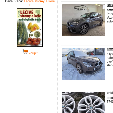
Pavel Váňa:
Léčivé stromy a keře
I.
BMW
bm
Prav
Vozi
auto
bmw
koupit
díly
nahr
dveř
stah
orig
prod
774