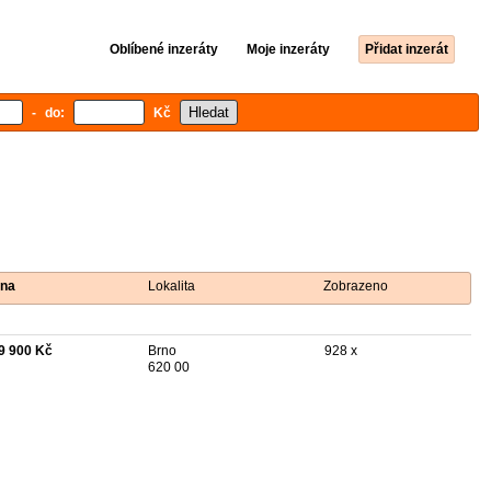
Oblíbené inzeráty
Moje inzeráty
Přidat inzerát
- do:
Kč
na
Lokalita
Zobrazeno
9 900 Kč
Brno
928 x
620 00