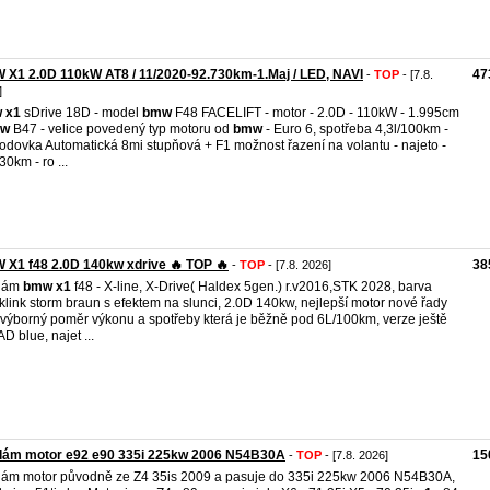
X1 2.0D 110kW AT8 / 11/2020-92.730km-1.Maj / LED, NAVI
47
-
TOP
- [7.8.
]
w
x1
sDrive 18D - model
bmw
F48 FACELIFT - motor - 2.0D - 110kW - 1.995cm
w
B47 - velice povedený typ motoru od
bmw
- Euro 6, spotřeba 4,3l/100km -
odovka Automatická 8mi stupňová + F1 možnost řazení na volantu - najeto -
30km - ro ...
X1 f48 2.0D 140kw xdrive 🔥 TOP 🔥
38
-
TOP
- [7.8. 2026]
dám
bmw
x1
f48 - X-line, X-Drive( Haldex 5gen.) r.v2016,STK 2028, barva
klink storm braun s efektem na slunci, 2.0D 140kw, nejlepší motor nové řady
výborný poměr výkonu a spotřeby která je běžně pod 6L/100km, verze ještě
AD blue, najet ...
dám motor e92 e90 335i 225kw 2006 N54B30A
15
-
TOP
- [7.8. 2026]
ám motor původně ze Z4 35is 2009 a pasuje do 335i 225kw 2006 N54B30A,