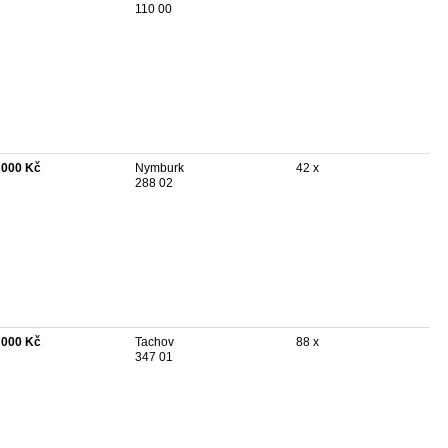
110 00
 000 Kč
Nymburk
42 x
288 02
 000 Kč
Tachov
88 x
347 01