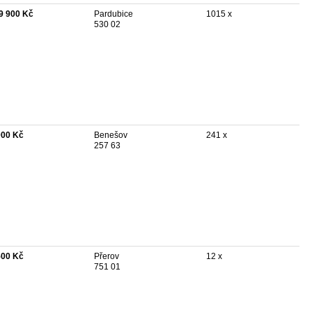
9 900 Kč
Pardubice
1015 x
530 02
000 Kč
Benešov
241 x
257 63
500 Kč
Přerov
12 x
751 01