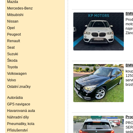
Mazda
Mercedes-Benz
BMW
Mitsubishi
Pro
Nissan
moto
Opel
naje
Záno
Peugeot
Renault
Seat
Suzuki
Škoda
BMW
Toyota
koup
Volkswagen
1250
Volvo
serv
brzdy
Ostatní značky
Autorádia
GPS navigace
Havarovaná auta
Pro
Náhradní díly
PR
Pneumatiky, kola
SERV
Příslušenství
seda