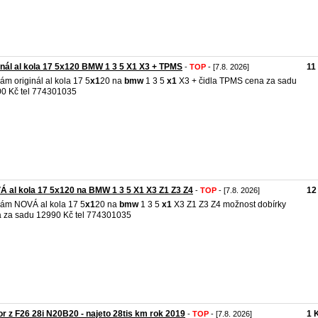
inál al kola 17 5x120 BMW 1 3 5 X1 X3 + TPMS
11
-
TOP
- [7.8. 2026]
ám originál al kola 17 5
x1
20 na
bmw
1 3 5
x1
X3 + čidla TPMS cena za sadu
0 Kč tel 774301035
 al kola 17 5x120 na BMW 1 3 5 X1 X3 Z1 Z3 Z4
12
-
TOP
- [7.8. 2026]
ám NOVÁ al kola 17 5
x1
20 na
bmw
1 3 5
x1
X3 Z1 Z3 Z4 možnost dobírky
 za sadu 12990 Kč tel 774301035
r z F26 28i N20B20 - najeto 28tis km rok 2019
1 
-
TOP
- [7.8. 2026]