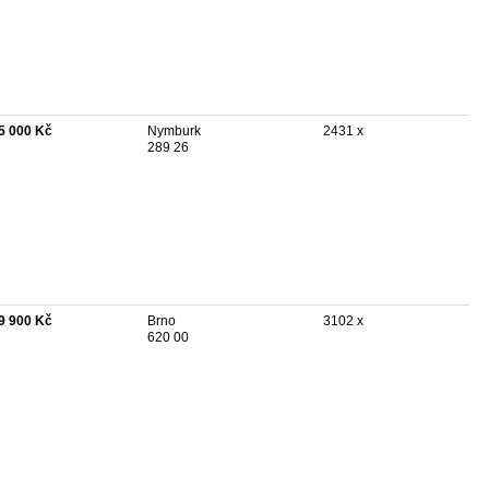
5 000 Kč
Nymburk
2431 x
289 26
9 900 Kč
Brno
3102 x
620 00