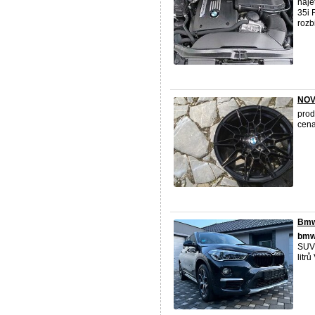
naje
35i 
rozb
NOVÁ
prod
cena
Bmw 
bm
SUV 
litr