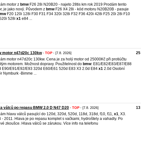
dám motor z
bmw
F26 28i N20B20 - najeto 28tis km rok 2019 Prodám tento
r, je jako nový. Původem z
bmw
F26 X4 28i - kód motoru N20B20B - pasuje
bmw
F20 120i 128i F30 F31 F34 320i 328i F32 F36 420i 428i F25 20i 28i F10
520i 528i
x1
e84 ...
 motor n47d20c 130kw
25
-
TOP
- [7.8. 2026]
ám motor n47d20c 130kw. Cena je za holý motor od 25000Kč při protiúčtu
itým motorem. Možnost dopravy. Použitelnost do
bmw
: E81/E82/E83/E87/E88
d E90/E91/E92/E93 320d E60/E61 520d E83 X3 2.0d E84
x1
2.0d Osobní
r Nymburk -Bimme ...
va válců po repasu BMW 2.0 D N47 D20
13
-
TOP
- [7.8. 2026]
ám hlavu válců pasující do 120d, 320d, 520d, 118d, 318d, f10, f11,
x1
, X3.
 - 2011. Hlava je po repasu komplet s vačkami, hydroštely a vahadly. Po
ové zkoušce. Hlava válců se zárukou. Více info na telefonu