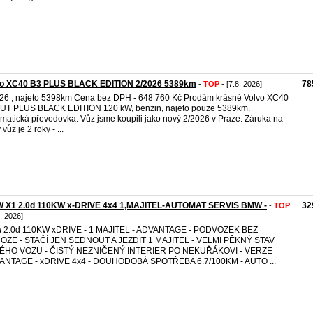
vo XC40 B3 PLUS BLACK EDITION 2/2026 5389km
78
-
TOP
- [7.8. 2026]
26 , najeto 5398km Cena bez DPH - 648 760 Kč Prodám krásné Volvo XC40
UT PLUS BLACK EDITION 120 kW, benzin, najeto pouze 5389km.
matická převodovka. Vůz jsme koupili jako nový 2/2026 v Praze. Záruka na
vůz je 2 roky - ...
 X1 2.0d 110KW x-DRIVE 4x4 1,MAJITEL-AUTOMAT SERVIS BMW -
32
-
TOP
8. 2026]
w
2.0d 110KW xDRIVE - 1 MAJITEL - ADVANTAGE - PODVOZEK BEZ
OZE - STAČÍ JEN SEDNOUT A JEZDIT 1 MAJITEL - VELMI PĚKNÝ STAV
ÉHO VOZU - ČISTÝ NEZNIČENÝ INTERIER PO NEKUŘÁKOVI - VERZE
ANTAGE - xDRIVE 4x4 - DOUHODOBÁ SPOTŘEBA 6.7/100KM - AUTO ...