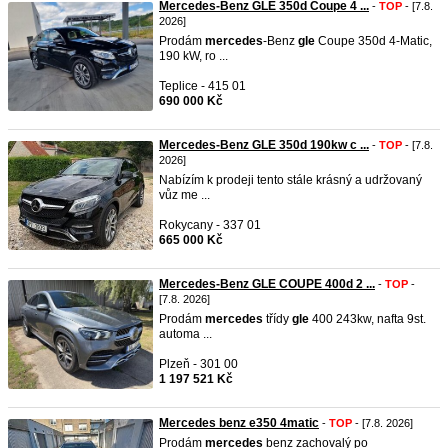
Mercedes-Benz GLE 350d Coupe 4 ...
-
TOP
- [7.8.
2026]
Prodám
mercedes
-Benz
gle
Coupe 350d 4-Matic,
190 kW, ro ...
Teplice - 415 01
690 000 Kč
Mercedes-Benz GLE 350d 190kw c ...
-
TOP
- [7.8.
2026]
Nabízím k prodeji tento stále krásný a udržovaný
vůz me ...
Rokycany - 337 01
665 000 Kč
Mercedes-Benz GLE COUPE 400d 2 ...
-
TOP
-
[7.8. 2026]
Prodám
mercedes
třídy
gle
400 243kw, nafta 9st.
automa ...
Plzeň - 301 00
1 197 521 Kč
Mercedes benz e350 4matic
-
TOP
- [7.8. 2026]
Prodám
mercedes
benz zachovalý po