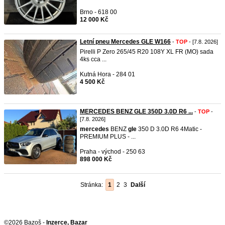
Brno - 618 00
12 000 Kč
Letní pneu Mercedes GLE W166
-
TOP
- [7.8. 2026]
Pirelli P Zero 265/45 R20 108Y XL FR (MO) sada
4ks cca ...
Kutná Hora - 284 01
4 500 Kč
MERCEDES BENZ GLE 350D 3.0D R6 ...
-
TOP
-
[7.8. 2026]
mercedes
BENZ
gle
350 D 3.0D R6 4Matic -
PREMIUM PLUS - ...
Praha - východ - 250 63
898 000 Kč
Stránka:
1
2
3
Další
©2026 Bazoš -
Inzerce, Bazar