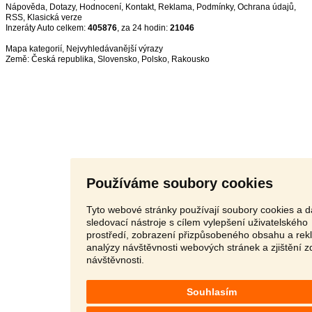
Nápověda
,
Dotazy
,
Hodnocení
,
Kontakt
,
Reklama
,
Podmínky
,
Ochrana údajů
,
RSS
,
Inzeráty Auto celkem:
405876
, za 24 hodin:
21046
Mapa kategorií
,
Nejvyhledávanější výrazy
Země:
Česká republika
,
Slovensko
,
Polsko
,
Rakousko
Používáme soubory cookies
Tyto webové stránky používají soubory cookies a d
sledovací nástroje s cílem vylepšení uživatelského
prostředí, zobrazení přizpůsobeného obsahu a rek
analýzy návštěvnosti webových stránek a zjištění z
návštěvnosti.
Souhlasím