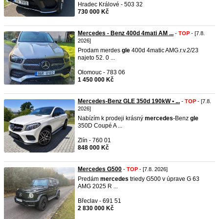
Hradec Králové - 503 32
730 000 Kč
Mercedes - Benz 400d 4mati AM ...
-
TOP
- [7.8.
2026]
Prodam merdes
gle
400d 4matic AMG.r.v.2/23
najeto 52. 0 ...
Olomouc - 783 06
1 450 000 Kč
Mercedes-Benz GLE 350d 190kW • ...
-
TOP
- [7.8.
2026]
Nabízím k prodeji krásný
mercedes
-Benz
gle
350D Coupé A ...
Zlín - 760 01
848 000 Kč
Mercedes G500
-
TOP
- [7.8. 2026]
Predám
mercedes
triedy G500 v úprave G 63
AMG 2025 R ...
Břeclav - 691 51
2 830 000 Kč