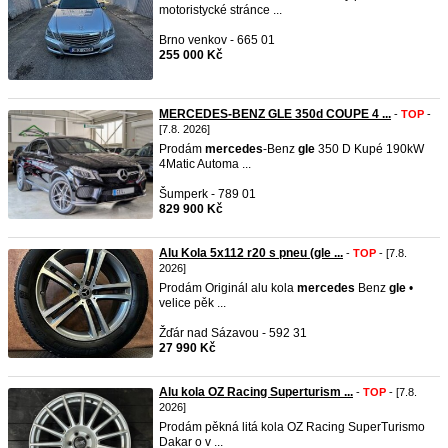
motoristycké stránce ...
Brno venkov - 665 01
255 000 Kč
MERCEDES-BENZ GLE 350d COUPE 4 ...
-
TOP
-
[7.8. 2026]
Prodám
mercedes
-Benz
gle
350 D Kupé 190kW
4Matic Automa ...
Šumperk - 789 01
829 900 Kč
Alu Kola 5x112 r20 s pneu (gle ...
-
TOP
- [7.8.
2026]
Prodám Originál alu kola
mercedes
Benz
gle
•
velice pěk ...
Žďár nad Sázavou - 592 31
27 990 Kč
Alu kola OZ Racing Superturism ...
-
TOP
- [7.8.
2026]
Prodám pěkná litá kola OZ Racing SuperTurismo
Dakar o v ...