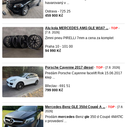
havarovaný v ...
Ostrava - 725 25
459 900 Kč
Alu kola MERCEDES AMG GLE W167 ...
-
TOP
-
[7.8. 2026]
Zimni pneu PIRELLI 7mm a cena za komplet
Praha 10 - 101 00
94 990 Kč
Porsche Cayenne 2017 diesel
-
TOP
- [7.8. 2026]
Predám Porsche Cayenne facelift Rok 15.06.2017
klep ...
Břeclav - 691 51
799 000 Kč
Mercedes-Benz GLE 350d Coupé A ...
-
TOP
- [7.8.
2026]
Prodám
mercedes
-Benz
gle
350 d Coupé 4MATIC
v provedení ...