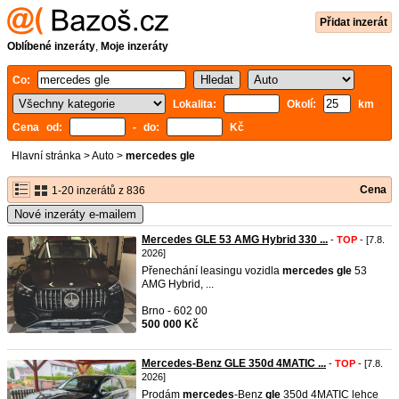
Přidat inzerát
Oblíbené inzeráty
,
Moje inzeráty
Co:
Lokalita:
Okolí:
km
Cena od:
- do:
Kč
Hlavní stránka
>
Auto
>
mercedes gle
Cena
1-20 inzerátů z 836
Nové inzeráty e-mailem
Mercedes GLE 53 AMG Hybrid 330 ...
-
TOP
- [7.8.
2026]
Přenechání leasingu vozidla
mercedes
gle
53
AMG Hybrid, ...
Brno - 602 00
500 000 Kč
Mercedes-Benz GLE 350d 4MATIC ...
-
TOP
- [7.8.
2026]
Prodám
mercedes
-Benz
gle
350d 4MATIC lehce