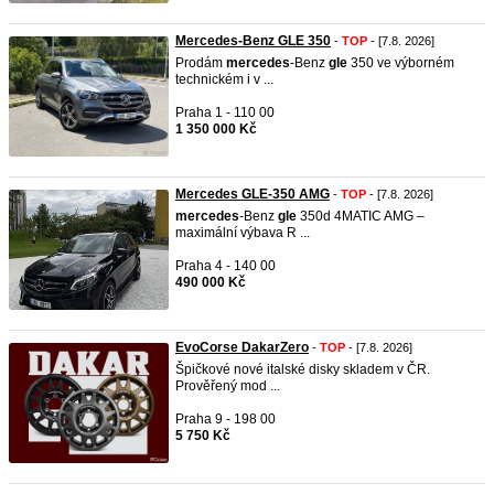
Mercedes-Benz GLE 350
-
TOP
- [7.8. 2026]
Prodám
mercedes
-Benz
gle
350 ve výborném
technickém i v ...
Praha 1 - 110 00
1 350 000 Kč
Mercedes GLE-350 AMG
-
TOP
- [7.8. 2026]
mercedes
-Benz
gle
350d 4MATIC AMG –
maximální výbava R ...
Praha 4 - 140 00
490 000 Kč
EvoCorse DakarZero
-
TOP
- [7.8. 2026]
Špičkové nové italské disky skladem v ČR.
Prověřený mod ...
Praha 9 - 198 00
5 750 Kč