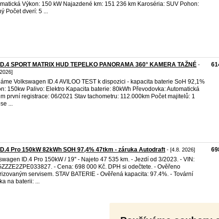
matická Výkon: 150 kW Najazdené km: 151 236 km Karoséria: SUV Pohon:
ý Počet dverí: 5 ...
iD.4 SPORT MATRIX HUD TEPELKO PANORAMA 360° KAMERA TAŽNÉ
61
-
 2026]
áme Volkswagen ID.4 AVILOO TEST k dispozici - kapacita baterie SoH 92,1%
n: 150kw Palivo: Elektro Kapacita baterie: 80kWh Převodovka: Automatická
m první registrace: 06/2021 Stav tachometru: 112.000km Počet majitelů: 1
se ...
ID.4 Pro 150kW 82kWh SOH 97,4% 47tkm - záruka Autodraft
69
- [4.8. 2026]
swagen ID.4 Pro 150kW / 19'' - Najeto 47 535 km. - Jezdí od 3/2023. - VIN:
ZZE2ZPE033827. - Cena: 698 000 Kč. DPH si odečtete. - Ověřeno
rizovaným servisem. STAV BATERIE - Ověřená kapacita: 97.4%. - Tovární
a na baterii: ...