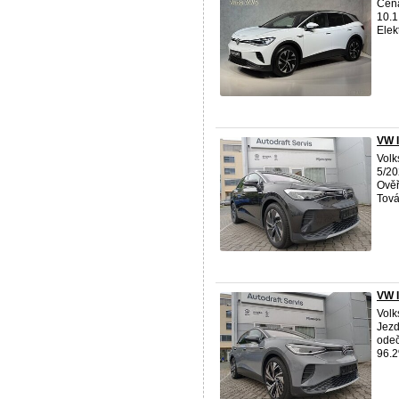
Cena
10.1
Elek
VW I
Volk
5/20
Ověř
Tová
VW I
Volk
Jezd
odeč
96.2%