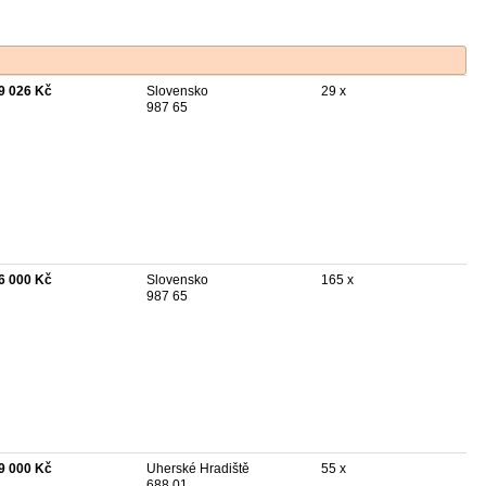
9 026 Kč
Slovensko
29 x
987 65
6 000 Kč
Slovensko
165 x
987 65
9 000 Kč
Uherské Hradiště
55 x
688 01