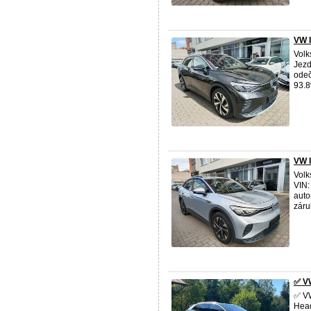
VW I
Volk
Jezd
odeč
93.8%
VW 
Volk
VIN:
auto
záru
✅ VW
✅ VW
Head