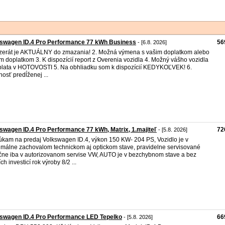
kswagen ID.4 Pro Performance 77 kWh Business
56
- [6.8. 2026]
nzerát je AKTUÁLNY do zmazania! 2. Možná výmena s vašim doplatkom alebo
m doplatkom 3. K dispozícií report z Overenia vozidla 4. Možný vášho vozidla
plata v HOTOVOSTI 5. Na obhliadku som k dispozícií KEDYKOĽVEK! 6.
osť predĺženej ...
swagen ID.4 Pro Performance 77 kWh, Matrix, 1.majiteľ
72
- [5.8. 2026]
kam na predaj Volkswagen ID.4, výkon 150 KW- 204 PS, Vozidlo je v
málne zachovalom technickom aj optickom stave, pravidelne servisované
čne iba v autorizovanom servise VW, AUTO je v bezchybnom stave a bez
ch investicí rok výroby 8/2 ...
swagen ID.4 Pro Performance LED Tepelko
66
- [5.8. 2026]