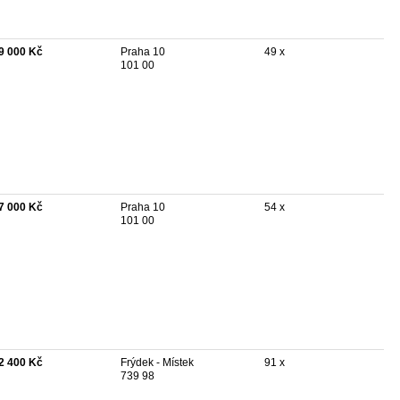
9 000 Kč
Praha 10
49 x
101 00
7 000 Kč
Praha 10
54 x
101 00
2 400 Kč
Frýdek - Místek
91 x
739 98