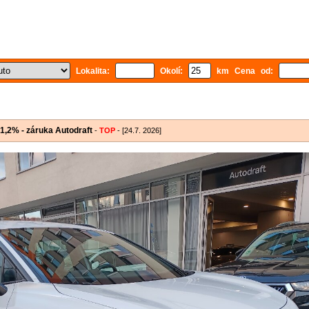
Lokalita:
Okolí:
km Cena od:
,2% - záruka Autodraft
-
TOP
- [24.7. 2026]