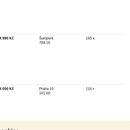
4 990 Kč
Šumperk
165 x
788 16
8 000 Kč
Praha 10
116 x
101 00