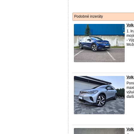
Podobné inzeráty
Vol
1. I
mojí
- Vý
Možn
Volk
Ponú
maxi
výlu
ďalší
Volk