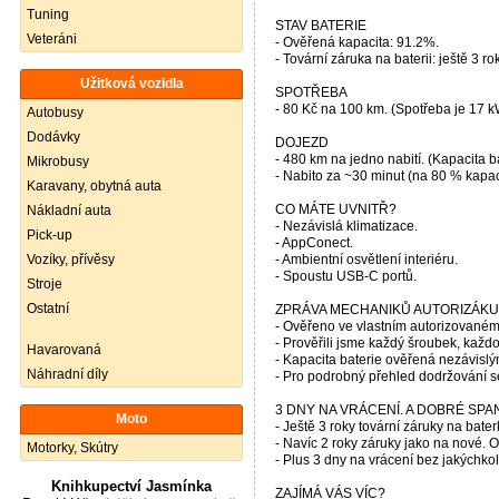
Tuning
STAV BATERIE
Veteráni
- Ověřená kapacita: 91.2%.
- Tovární záruka na baterii: ještě 3 rok
Užitková vozidla
SPOTŘEBA
- 80 Kč na 100 km. (Spotřeba je 17 k
Autobusy
Dodávky
DOJEZD
- 480 km na jedno nabití. (Kapacita b
Mikrobusy
- Nabito za ~30 minut (na 80 % kapac
Karavany, obytná auta
CO MÁTE UVNITŘ?
Nákladní auta
- Nezávislá klimatizace.
Pick-up
- AppConect.
Vozíky, přívěsy
- Ambientní osvětlení interiéru.
- Spoustu USB-C portů.
Stroje
Ostatní
ZPRÁVA MECHANIKŮ AUTORIZÁKU
- Ověřeno ve vlastním autorizovaném
- Prověřili jsme každý šroubek, každ
Havarovaná
- Kapacita baterie ověřená nezávislý
Náhradní díly
- Pro podrobný přehled dodržování s
3 DNY NA VRÁCENÍ. A DOBRÉ SPA
Moto
- Ještě 3 roky tovární záruky na bater
- Navíc 2 roky záruky jako na nové. 
Motorky, Skútry
- Plus 3 dny na vrácení bez jakýchkol
Knihkupectví Jasmínka
ZAJÍMÁ VÁS VÍC?