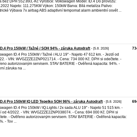
 bez DPH 552.893,-Kč Výrobce: Volkswagen Model: ID.4 Do provozu:
.2022 Najeto: 111.275KM Výkon: 150kW Barva: Bílá metalíza Palivo:
trické Výbava 7x airbag ABS adaptivní tempomat alarm ambientní osvět ...
D.4 Pro 150kW / Tažné / SOH 94% - záruka Autodraft
73
- [5.8. 2026]
swagen ID.4 Pro 150kW / Tažné / ALU 19'' - Najeto 47 612 km. - Jezdí od
22. - VIN: WVGZZZE2ZNP021714. - Cena: 734 000 Kč. DPH si odečtete. -
eno autorizovaným servisem. STAV BATERIE - Ověřená kapacita: 94%. -
rní záruka na ...
D.4 Pro 150kW IQ LED Tepelko SOH 96% - záruka Autodraft
69
- [5.8. 2026]
swagen ID.4 Pro 150kW / IQ.Lights / 2x sada ALU 19'' - Najeto 51 515 km. -
í od 4/2022. - VIN: WVGZZZE2ZNP038074. - Cena: 694 000 Kč. DPH si
tete. - Ověřeno autorizovaným servisem. STAV BATERIE - Ověřená kapacita:
. - Tov ...