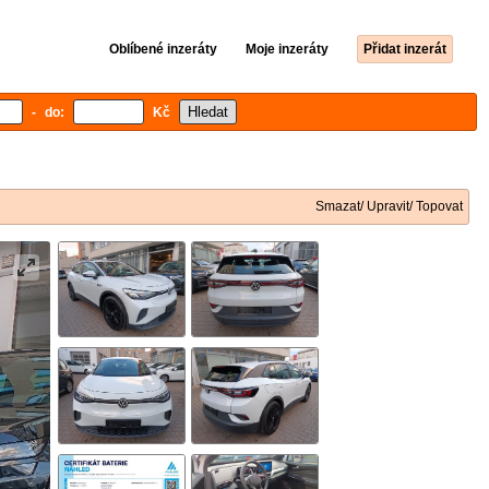
Oblíbené inzeráty
Moje inzeráty
Přidat inzerát
- do:
Kč
Smazat/ Upravit/ Topovat