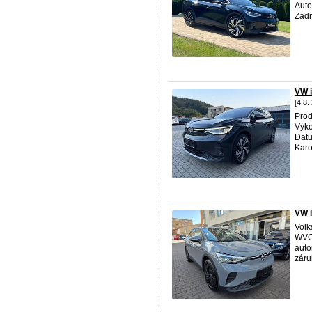
Auto
Zadn
VW 
[4.8.
Prod
Výko
Datu
Karo
VW 
Volk
WVGZ
auto
záruk