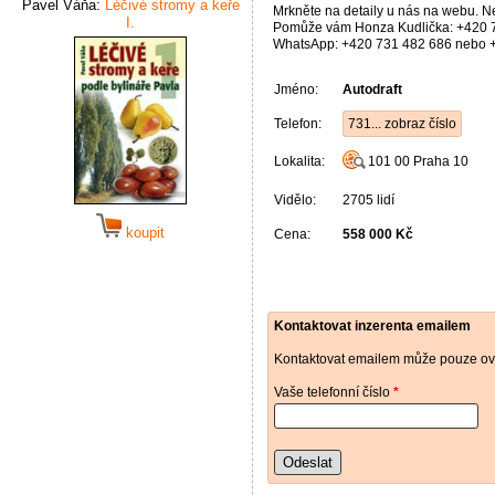
Pavel Váňa:
Léčivé stromy a keře
Mrkněte na detaily u nás na webu. N
I.
Pomůže vám Honza Kudlička: +420 
WhatsApp: +420 731 482 686 nebo 
Jméno:
Autodraft
Telefon:
731... zobraz číslo
Lokalita:
101 00
Praha 10
Vidělo:
2705 lidí
koupit
Cena:
558 000 Kč
Kontaktovat inzerenta emailem
Kontaktovat emailem může pouze ově
Vaše telefonní číslo
*
Odeslat