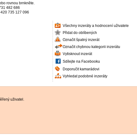
ebo rovnou brnkněte.
731 482 686
+420 735 127 096
Všechny inzeráty a hodnocení uživatele
Přidat do oblíbených
Označit špatný inzerát
Označit chybnou kategorii inzerátu
Vytisknout inzerát
Sdílejte na Facebooku
Doporučit kamarádovi
Vyhledat podobné inzeráty
řený uživatel.