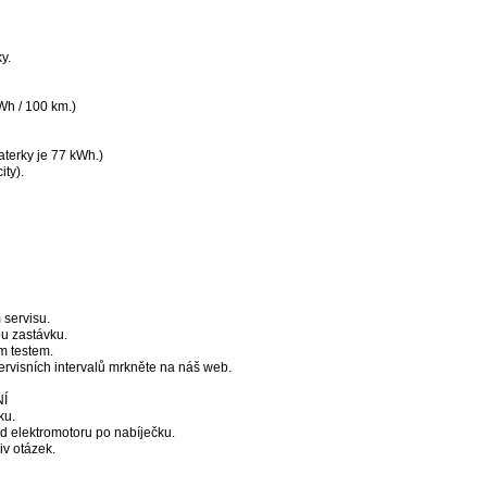
y.
Wh / 100 km.)
aterky je 77 kWh.)
ity).
 servisu.
ou zastávku.
m testem.
ervisních intervalů mrkněte na náš web.
NÍ
ku.
Od elektromotoru po nabíječku.
iv otázek.