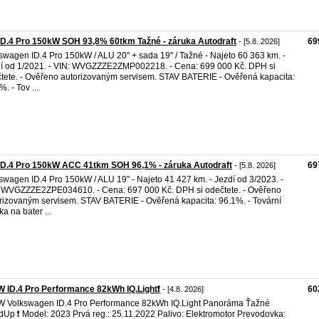
D.4 Pro 150kW SOH 93,8% 60tkm Tažné - záruka Autodraft
69
- [5.8. 2026]
swagen ID.4 Pro 150kW / ALU 20'' + sada 19'' / Tažné - Najeto 60 363 km. -
í od 1/2021. - VIN: WVGZZZE2ZMP002218. - Cena: 699 000 Kč. DPH si
tete. - Ověřeno autorizovaným servisem. STAV BATERIE - Ověřená kapacita:
. - Tov ...
ID.4 Pro 150kW ACC 41tkm SOH 96,1% - záruka Autodraft
69
- [5.8. 2026]
swagen ID.4 Pro 150kW / ALU 19'' - Najeto 41 427 km. - Jezdí od 3/2023. -
 WVGZZZE2ZPE034610. - Cena: 697 000 Kč. DPH si odečtete. - Ověřeno
rizovaným servisem. STAV BATERIE - Ověřená kapacita: 96.1%. - Tovární
ka na bater ...
 ID.4 Pro Performance 82kWh IQ.Light❗️
60
- [4.8. 2026]
 Volkswagen ID.4 Pro Performance 82kWh IQ.Light Panoráma Ťažné
Up ❗️ Model: 2023 Prvá reg.: 25.11.2022 Palivo: Elektromotor Prevodovka: