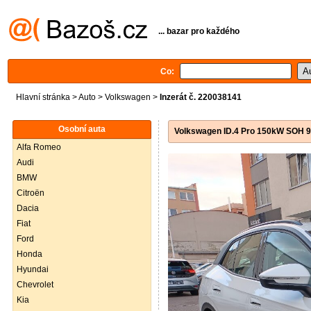
... bazar pro každého
Co:
Hlavní stránka
>
Auto
>
Volkswagen
>
Inzerát č. 220038141
Osobní auta
Volkswagen ID.4 Pro 150kW SOH 91
Alfa Romeo
Audi
BMW
Citroën
Dacia
Fiat
Ford
Honda
Hyundai
Chevrolet
Kia