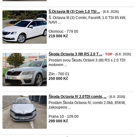
Š.Octavia III (3) Com 1.0 TSI ...
- [6.8. 2026]
Š. Octavia III (3) Combi, Facelift, 1.0 TSI 85 kW,
NAVI ...
Olomouc - 779 00
219 000 Kč
Škoda Octavia 3 (III) RS 2.0 T ...
-
TOP
- [6.8. 2026]
Prodám svou Škodu Octavii 3 (III) RS s 2.0 TDI
motorem ...
Zlín - 760 01
250 000 Kč
Škoda Octavia IV 2.0TDI combi, ...
- [6.8. 2026]
Prodám Škoda Octavia IV, combi 2.0tdi, 85KW,
zakoupeno ...
Praha 10 - 109 00
299 000 Kč