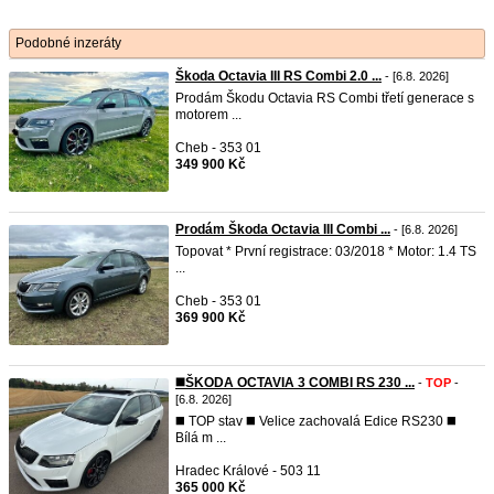
Podobné inzeráty
Škoda Octavia III RS Combi 2.0 ...
- [6.8. 2026]
Prodám Škodu Octavia RS Combi třetí generace s
motorem ...
Cheb - 353 01
349 900 Kč
Prodám Škoda Octavia III Combi ...
- [6.8. 2026]
Topovat * První registrace: 03/2018 * Motor: 1.4 TS
...
Cheb - 353 01
369 900 Kč
◼️ŠKODA OCTAVIA 3 COMBI RS 230 ...
-
TOP
-
[6.8. 2026]
◼️ TOP stav ◼️ Velice zachovalá Edice RS230 ◼️
Bílá m ...
Hradec Králové - 503 11
365 000 Kč