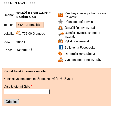
XXX REZERVACE XXX
TOMÁŠ KADULA-MOJE
Všechny inzeráty a hodnocení
Jméno:
NABÍDKA AUT
uživatele
Přidat do oblíbených
Telefon:
+42... zobraz číslo
Označit špatný inzerát
Označit chybnou kategorii
Lokalita:
772 00
Olomouc
inzerátu
Vytisknout inzerát
Vidělo:
3864 lidí
Sdílejte na Facebooku
Cena:
349 900 Kč
Doporučit kamarádovi
Vyhledat podobné inzeráty
Kontaktovat inzerenta emailem
Kontaktovat emailem může pouze ověřený uživatel.
Vaše telefonní číslo
*
Odeslat