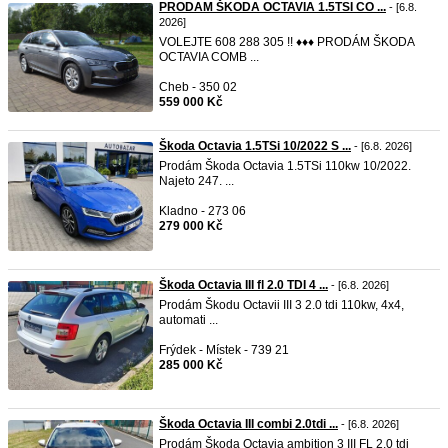
PRODAM ŠKODA OCTAVIA 1.5TSI CO ...
- [6.8.
2026]
VOLEJTE 608 288 305 !! ♦♦♦ PRODÁM ŠKODA
OCTAVIA COMB ...
Cheb - 350 02
559 000 Kč
Škoda Octavia 1.5TSi 10/2022 S ...
- [6.8. 2026]
Prodám Škoda Octavia 1.5TSi 110kw 10/2022.
Najeto 247. ...
Kladno - 273 06
279 000 Kč
Škoda Octavia III fl 2.0 TDI 4 ...
- [6.8. 2026]
Prodám Škodu Octavii III 3 2.0 tdi 110kw, 4x4,
automati ...
Frýdek - Místek - 739 21
285 000 Kč
Škoda Octavia III combi 2.0tdi ...
- [6.8. 2026]
Prodám Škoda Octavia ambition 3 III FL 2.0 tdi