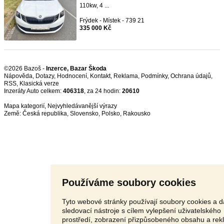
110kw, 4 ...
Frýdek - Místek - 739 21
335 000 Kč
©2026 Bazoš -
Inzerce, Bazar Škoda
Nápověda
,
Dotazy
,
Hodnocení
,
Kontakt
,
Reklama
,
Podmínky
,
Ochrana údajů
,
RSS
,
Inzeráty Auto celkem:
406318
, za 24 hodin:
20610
Mapa kategorií
,
Nejvyhledávanější výrazy
Země:
Česká republika
,
Slovensko
,
Polsko
,
Rakousko
Používáme soubory cookies
Tyto webové stránky používají soubory cookies a d
sledovací nástroje s cílem vylepšení uživatelského
prostředí, zobrazení přizpůsobeného obsahu a rek