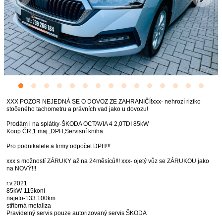
XXX POZOR NEJEDNÁ SE O DOVOZ ZE ZAHRANIČÍ!xxx- nehrozí riziko
stočeného tachometru a právních vad jako u dovozu!
Prodám i na splátky-ŠKODA OCTAVIA 4 2,0TDI 85kW
Koup.ČR,1.maj.,DPH,Servisní kniha
Pro podnikatele a firmy odpočet DPH!!!
xxx s možností ZÁRUKY až na 24měsíců!!! xxx- ojetý vůz se ZÁRUKOU jako
na NOVÝ!!!
r.v.2021
85kW-115koní
najeto-133.100km
stříbrná metalíza
Pravidelný servis pouze autorizovaný servis ŠKODA