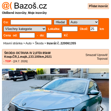
Přidat inzerát
Oblíbené inzeráty
,
Moje inzeráty
Co:
Lokalita:
Okolí:
km
Cena od:
- do:
Kč
Hlavní stránka
>
Auto
>
Škoda
>
Inzerát č. 220061355
ŠKODA OCTAVIA IV 2,0TDi 85kW
Smazat/ Upravit/
Koup.ČR,1.majit.,133.100km,2021
Topovat
-
TOP
- [24.7. 2026]