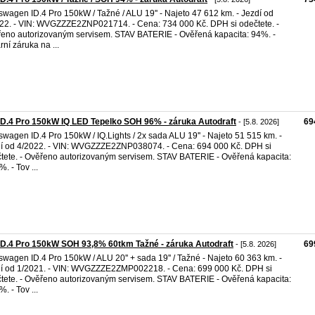
swagen ID.4 Pro 150kW / Tažné / ALU 19'' - Najeto 47 612 km. - Jezdí od
22. - VIN: WVGZZZE2ZNP021714. - Cena: 734 000 Kč. DPH si odečtete. -
eno autorizovaným servisem. STAV BATERIE - Ověřená kapacita: 94%. -
rní záruka na ...
D.4 Pro 150kW IQ LED Tepelko SOH 96% - záruka Autodraft
69
- [5.8. 2026]
swagen ID.4 Pro 150kW / IQ.Lights / 2x sada ALU 19'' - Najeto 51 515 km. -
í od 4/2022. - VIN: WVGZZZE2ZNP038074. - Cena: 694 000 Kč. DPH si
tete. - Ověřeno autorizovaným servisem. STAV BATERIE - Ověřená kapacita:
. - Tov ...
D.4 Pro 150kW SOH 93,8% 60tkm Tažné - záruka Autodraft
69
- [5.8. 2026]
swagen ID.4 Pro 150kW / ALU 20'' + sada 19'' / Tažné - Najeto 60 363 km. -
í od 1/2021. - VIN: WVGZZZE2ZMP002218. - Cena: 699 000 Kč. DPH si
tete. - Ověřeno autorizovaným servisem. STAV BATERIE - Ověřená kapacita:
. - Tov ...