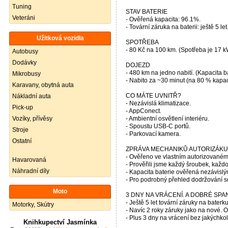
Tuning
STAV BATERIE
Veteráni
- Ověřená kapacita: 96.1%.
- Tovární záruka na baterii: ještě 5 let
Užitková vozidla
SPOTŘEBA
- 80 Kč na 100 km. (Spotřeba je 17 k
Autobusy
Dodávky
DOJEZD
- 480 km na jedno nabití. (Kapacita b
Mikrobusy
- Nabito za ~30 minut (na 80 % kapac
Karavany, obytná auta
CO MÁTE UVNITŘ?
Nákladní auta
- Nezávislá klimatizace.
Pick-up
- AppConect.
Vozíky, přívěsy
- Ambientní osvětlení interiéru.
- Spoustu USB-C portů.
Stroje
- Parkovací kamera.
Ostatní
ZPRÁVA MECHANIKŮ AUTORIZÁKU
- Ověřeno ve vlastním autorizovaném
Havarovaná
- Prověřili jsme každý šroubek, každ
Náhradní díly
- Kapacita baterie ověřená nezávislý
- Pro podrobný přehled dodržování s
Moto
3 DNY NA VRÁCENÍ. A DOBRÉ SPA
- Ještě 5 let tovární záruky na baterku
Motorky, Skútry
- Navíc 2 roky záruky jako na nové. 
- Plus 3 dny na vrácení bez jakýchkol
Knihkupectví Jasmínka