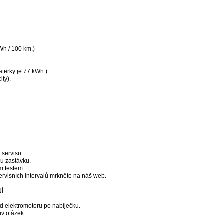
.
Wh / 100 km.)
aterky je 77 kWh.)
ity).
 servisu.
ou zastávku.
m testem.
ervisních intervalů mrkněte na náš web.
NÍ
.
Od elektromotoru po nabíječku.
iv otázek.