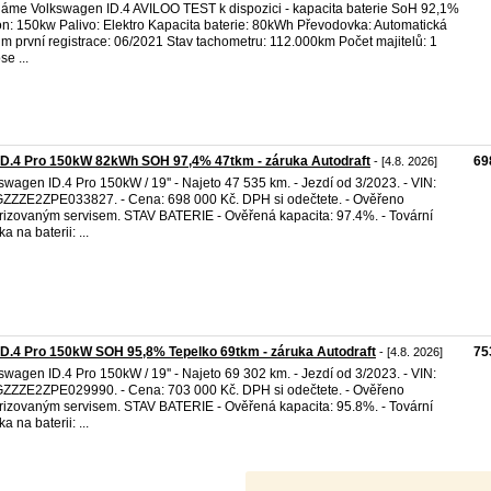
áme Volkswagen ID.4 AVILOO TEST k dispozici - kapacita baterie SoH 92,1%
n: 150kw Palivo: Elektro Kapacita baterie: 80kWh Převodovka: Automatická
m první registrace: 06/2021 Stav tachometru: 112.000km Počet majitelů: 1
se ...
ID.4 Pro 150kW 82kWh SOH 97,4% 47tkm - záruka Autodraft
69
- [4.8. 2026]
swagen ID.4 Pro 150kW / 19'' - Najeto 47 535 km. - Jezdí od 3/2023. - VIN:
ZZE2ZPE033827. - Cena: 698 000 Kč. DPH si odečtete. - Ověřeno
rizovaným servisem. STAV BATERIE - Ověřená kapacita: 97.4%. - Tovární
a na baterii: ...
D.4 Pro 150kW SOH 95,8% Tepelko 69tkm - záruka Autodraft
75
- [4.8. 2026]
swagen ID.4 Pro 150kW / 19'' - Najeto 69 302 km. - Jezdí od 3/2023. - VIN:
ZZE2ZPE029990. - Cena: 703 000 Kč. DPH si odečtete. - Ověřeno
rizovaným servisem. STAV BATERIE - Ověřená kapacita: 95.8%. - Tovární
a na baterii: ...