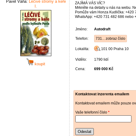
Pavel Váňa:
Léčivé stromy a keře
ZAJÍMÁ VÁS VÍC?
I.
Mrkněte na detaily u nás na webu. N
Pomůže vám Honza Kudlička: +420 
WhatsApp: +420 731 482 686 nebo 
Jméno:
Autodraft
Telefon:
731... zobraz číslo
Lokalita:
101 00
Praha 10
Vidělo:
1790 lidí
koupit
Cena:
699 000 Kč
Kontaktovat inzerenta emailem
Kontaktovat emailem může pouze ově
Vaše telefonní číslo
*
Odeslat