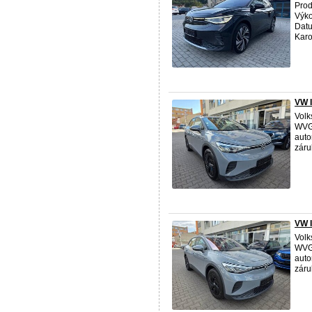
Prod
Výko
Datu
Karo
VW 
Volk
WVGZ
auto
záruk
VW I
Volk
WVGZ
auto
záruk