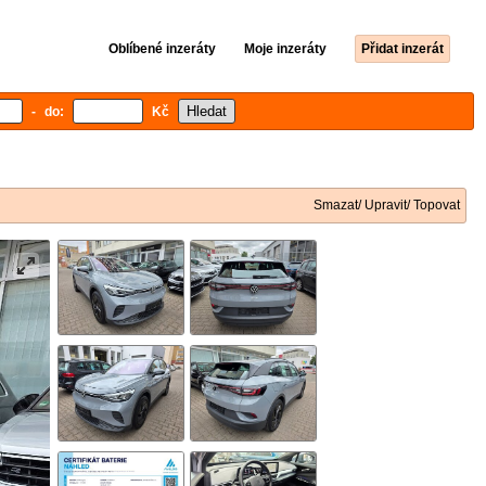
Oblíbené inzeráty
Moje inzeráty
Přidat inzerát
- do:
Kč
Smazat/ Upravit/ Topovat