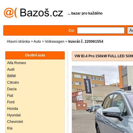
... bazar pro každého
Co:
Hlavní stránka
>
Auto
>
Volkswagen
>
Inzerát č. 220061554
Osobní auta
VW ID.4 Pro 150kW FULL LED SOH 
Alfa Romeo
Audi
BMW
Citroën
Dacia
Fiat
Ford
Honda
Hyundai
Chevrolet
Kia