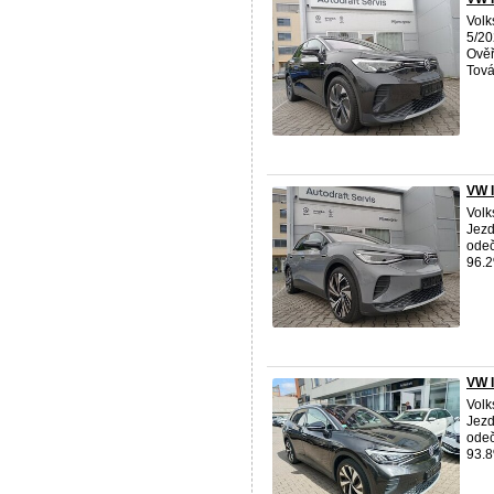
Volk
5/20
Ověř
Tová
VW I
Volk
Jezd
odeč
96.2%
VW I
Volk
Jezd
odeč
93.8%