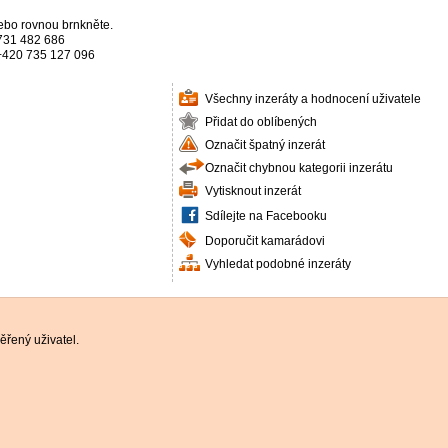
ebo rovnou brnkněte.
731 482 686
+420 735 127 096
Všechny inzeráty a hodnocení uživatele
Přidat do oblíbených
Označit špatný inzerát
Označit chybnou kategorii inzerátu
Vytisknout inzerát
Sdílejte na Facebooku
Doporučit kamarádovi
Vyhledat podobné inzeráty
řený uživatel.