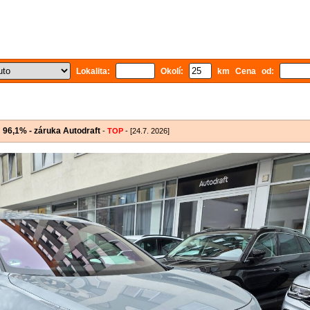
Lokalita:
Okolí:
km Cena od:
96,1% - záruka Autodraft
-
TOP
- [24.7. 2026]