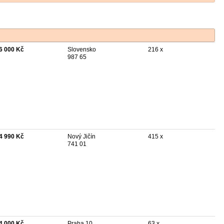
6 000 Kč
Slovensko
216 x
987 65
4 990 Kč
Nový Jičín
415 x
741 01
4 000 Kč
Praha 10
63 x