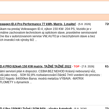
swagen ID.4 Pro Performance 77 kWh, Matrix, 1.majiteľ
72
- [5.8. 2026]
kam na predaj Volkswagen ID.4, výkon 150 KW- 204 PS, Vozidlo je v
málne zachovalom technickom aj optickom stave, pravidelne servisované
čne iba v autorizovanom servise VW, AUTO je v bezchybnom stave a bez
ch investicí rok výroby 8/2 ...
ID.4 PRO 82kwh 150 KW matrix, TAŽNÉ TAŽNÉ 2022
61
-
TOP
- [7.8. 2026]
tální servisní plán k dispozici. CEBIA BEZ NEHOD Krásný nebouraný vůz,
dá jako nový... SOH 92,8% rozbalancování článků 7mV uvedení do provozu :
022 Najeto: 84000km Barva: modrá metalíza VÝBAVA: -MATRIX
LOMETY s dynamick ...
D.4 Pro 150kW / Tažné / SOH 94% - záruka Autodraft
73
- [5.8. 2026]