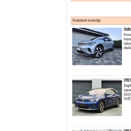
Podobné inzeráty
Volk
Ponú
maxi
výlu
ďalší
VW 
Digi
vypa
02/2
SVĚT
VW I