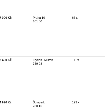
7 000 Kč
Praha 10
66 x
101 00
2 400 Kč
Frýdek - Místek
111 x
739 98
4 990 Kč
Šumperk
193 x
788 16