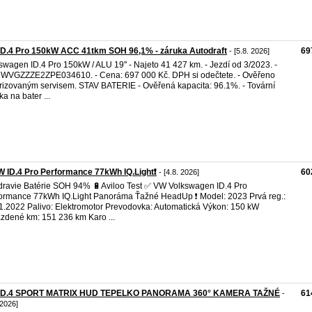
ID.4 Pro 150kW ACC 41tkm SOH 96,1% - záruka Autodraft
69
- [5.8. 2026]
swagen ID.4 Pro 150kW / ALU 19'' - Najeto 41 427 km. - Jezdí od 3/2023. -
 WVGZZZE2ZPE034610. - Cena: 697 000 Kč. DPH si odečtete. - Ověřeno
rizovaným servisem. STAV BATERIE - Ověřená kapacita: 96.1%. - Tovární
ka na bater ...
 ID.4 Pro Performance 77kWh IQ.Light❗️
60
- [4.8. 2026]
dravie Batérie SOH 94% 🔋Aviloo Test ✅ VW Volkswagen ID.4 Pro
ormance 77kWh IQ.Light Panoráma Ťažné HeadUp ❗️ Model: 2023 Prvá reg.:
1.2022 Palivo: Elektromotor Prevodovka: Automatická Výkon: 150 kW
zdené km: 151 236 km Karo ...
iD.4 SPORT MATRIX HUD TEPELKO PANORAMA 360° KAMERA TAŽNÉ
61
-
 2026]