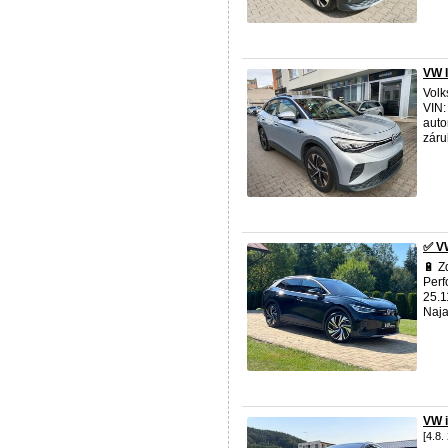
VW 
Volk
VIN:
auto
záru
✅ VW
🔋 Z
Perf
25.1
Naja
VW 
[4.8.