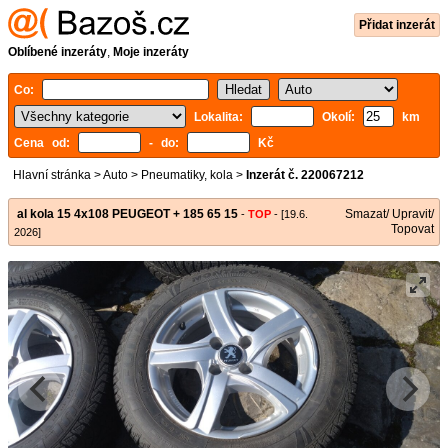
Přidat inzerát
Oblíbené inzeráty
,
Moje inzeráty
Co:
Lokalita:
Okolí:
km
Cena od:
- do:
Kč
Hlavní stránka
>
Auto
>
Pneumatiky, kola
>
Inzerát č. 220067212
al kola 15 4x108 PEUGEOT + 185 65 15
Smazat/ Upravit/
-
TOP
- [19.6.
Topovat
2026]