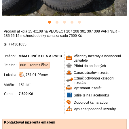
Prodám al kola 15 4x108 na PEUGEOT 207 208 301 307 308 PARTNER +
185 65 15 možnost dobírky cena za sadu 7500 Kč
tel 774301035
Jméno:
MÁM I JINÉ KOLA A PNEU
Všechny inzeráty a hodnocení
uživatele
Telefon:
608... zobraz číslo
Přidat do oblíbených
Označit špatný inzerát
Lokalita:
751 01
Přerov
Označit chybnou kategorii
inzerátu
Vidělo:
151 lidí
Vytisknout inzerát
Cena:
7 500 Kč
Sdílejte na Facebooku
Doporučit kamarádovi
Vyhledat podobné inzeráty
Kontaktovat inzerenta emailem