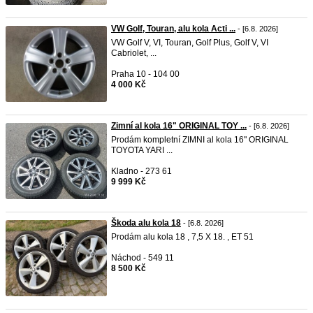
VW Golf, Touran, alu kola Acti ...
- [6.8. 2026]
VW Golf V, VI, Touran, Golf Plus, Golf V, VI
Cabriolet, ...
Praha 10 - 104 00
4 000 Kč
Zimní al kola 16" ORIGINAL TOY ...
- [6.8. 2026]
Prodám kompletní ZIMNI al kola 16" ORIGINAL
TOYOTA YARI ...
Kladno - 273 61
9 999 Kč
Škoda alu kola 18
- [6.8. 2026]
Prodám alu kola 18 , 7,5 X 18. , ET 51
Náchod - 549 11
8 500 Kč