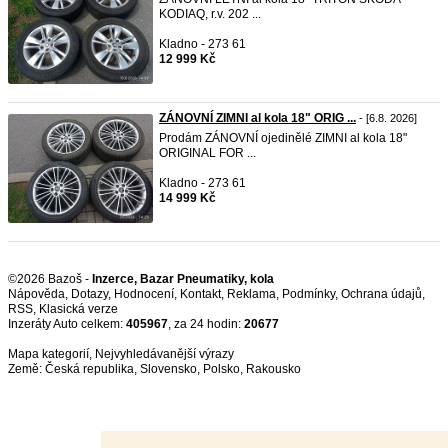
KODIAQ, r.v. 202 ...
Kladno - 273 61
12 999 Kč
ZÁNOVNÍ ZIMNI al kola 18" ORIG ...
- [6.8. 2026]
Prodám ZÁNOVNÍ ojedinělé ZIMNI al kola 18"
ORIGINAL FOR ...
Kladno - 273 61
14 999 Kč
©2026 Bazoš -
Inzerce, Bazar Pneumatiky, kola
Nápověda
,
Dotazy
,
Hodnocení
,
Kontakt
,
Reklama
,
Podmínky
,
Ochrana údajů
,
RSS
,
Inzeráty Auto celkem:
405967
, za 24 hodin:
20677
Mapa kategorií
,
Nejvyhledávanější výrazy
Země:
Česká republika
,
Slovensko
,
Polsko
,
Rakousko