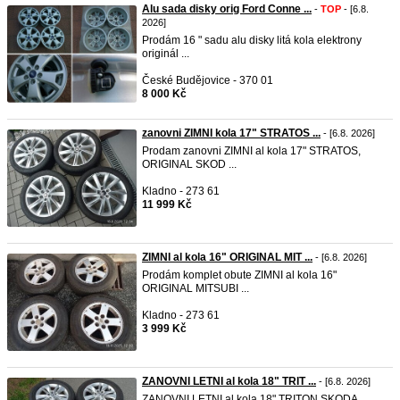
Alu sada disky orig Ford Conne ...
-
TOP
- [6.8.
2026]
Prodám 16 " sadu alu disky litá kola elektrony
originál ...
České Budějovice - 370 01
8 000 Kč
zanovni ZIMNI kola 17" STRATOS ...
- [6.8. 2026]
Prodam zanovni ZIMNI al kola 17" STRATOS,
ORIGINAL SKOD ...
Kladno - 273 61
11 999 Kč
ZIMNI al kola 16" ORIGINAL MIT ...
- [6.8. 2026]
Prodám komplet obute ZIMNI al kola 16"
ORIGINAL MITSUBI ...
Kladno - 273 61
3 999 Kč
ZANOVNI LETNI al kola 18" TRIT ...
- [6.8. 2026]
ZANOVNI LETNI al kola 18" TRITON SKODA