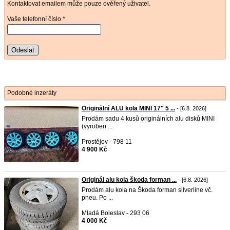
Kontaktovat emailem může pouze ověřený uživatel.
Vaše telefonní číslo
*
Odeslat
Podobné inzeráty
Originální ALU kola MINI 17" 5 ...
- [6.8. 2026]
Prodám sadu 4 kusů originálních alu disků MINI
(vyroben ...
Prostějov - 798 11
4 900 Kč
Originál alu kola škoda forman ...
- [6.8. 2026]
Prodám alu kola na Škoda forman silverline vč.
pneu. Po ...
Mladá Boleslav - 293 06
4 000 Kč