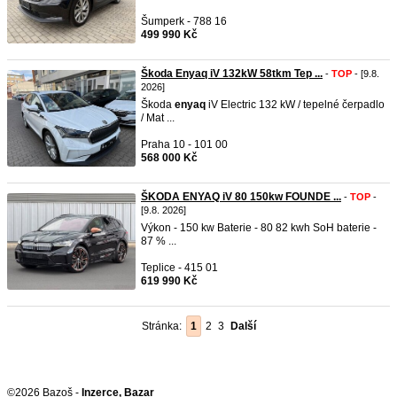
Šumperk - 788 16
499 990 Kč
Škoda Enyaq iV 132kW 58tkm Tep ...
-
TOP
- [9.8.
2026]
Škoda
enyaq
iV Electric 132 kW / tepelné čerpadlo
/ Mat ...
Praha 10 - 101 00
568 000 Kč
ŠKODA ENYAQ iV 80 150kw FOUNDE ...
-
TOP
-
[9.8. 2026]
Výkon - 150 kw Baterie - 80 82 kwh SoH baterie -
87 % ...
Teplice - 415 01
619 990 Kč
Stránka:
1
2
3
Další
©2026 Bazoš -
Inzerce, Bazar