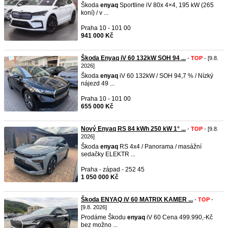
Škoda
enyaq
Sportline iV 80x 4×4, 195 kW (265
koní) / v ...
Praha 10 - 101 00
941 000 Kč
Škoda Enyaq iV 60 132kW SOH 94 ...
-
TOP
- [9.8.
2026]
Škoda
enyaq
iV 60 132kW / SOH 94,7 % / Nízký
nájezd 49 ...
Praha 10 - 101 00
655 000 Kč
Nový Enyaq RS 84 kWh 250 kW 1° ...
-
TOP
- [9.8.
2026]
Škoda
enyaq
RS 4x4 / Panorama / masážní
sedačky ELEKTR ...
Praha - západ - 252 45
1 050 000 Kč
Škoda ENYAQ iV 60 MATRIX KAMER ...
-
TOP
-
[9.8. 2026]
Prodáme Škodu
enyaq
iV 60 Cena 499.990,-Kč
bez možno ...