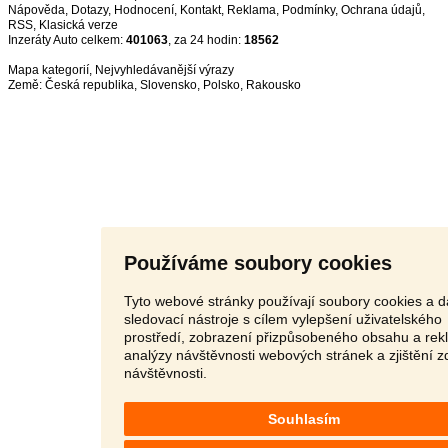
Nápověda
,
Dotazy
,
Hodnocení
,
Kontakt
,
Reklama
,
Podmínky
,
Ochrana údajů
,
RSS
,
Inzeráty Auto celkem:
401063
, za 24 hodin:
18562
Mapa kategorií
,
Nejvyhledávanější výrazy
Země:
Česká republika
,
Slovensko
,
Polsko
,
Rakousko
Používáme soubory cookies
Tyto webové stránky používají soubory cookies a d
sledovací nástroje s cílem vylepšení uživatelského
prostředí, zobrazení přizpůsobeného obsahu a rek
analýzy návštěvnosti webových stránek a zjištění z
návštěvnosti.
Souhlasím