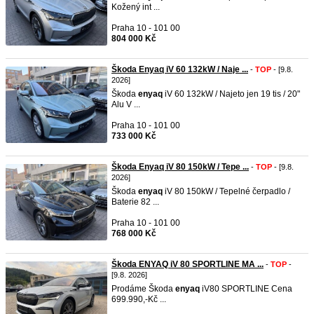
Kožený int ...
Praha 10 - 101 00
804 000 Kč
Škoda Enyaq iV 60 132kW / Naje ...
-
TOP
- [9.8.
2026]
Škoda
enyaq
iV 60 132kW / Najeto jen 19 tis / 20"
Alu V ...
Praha 10 - 101 00
733 000 Kč
Škoda Enyaq iV 80 150kW / Tepe ...
-
TOP
- [9.8.
2026]
Škoda
enyaq
iV 80 150kW / Tepelné čerpadlo /
Baterie 82 ...
Praha 10 - 101 00
768 000 Kč
Škoda ENYAQ iV 80 SPORTLINE MA ...
-
TOP
-
[9.8. 2026]
Prodáme Škoda
enyaq
iV80 SPORTLINE Cena
699.990,-Kč ...