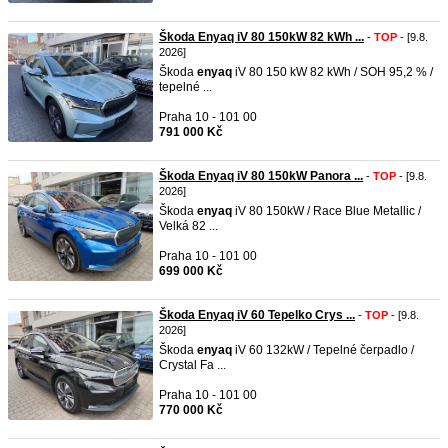
Škoda Enyaq iV 80 150kW 82 kWh ...
-
TOP
- [9.8.
2026]
Škoda
enyaq
iV 80 150 kW 82 kWh / SOH 95,2 % /
tepelné ...
Praha 10 - 101 00
791 000 Kč
Škoda Enyaq iV 80 150kW Panora ...
-
TOP
- [9.8.
2026]
Škoda
enyaq
iV 80 150kW / Race Blue Metallic /
Velká 82 ...
Praha 10 - 101 00
699 000 Kč
Škoda Enyaq iV 60 Tepelko Crys ...
-
TOP
- [9.8.
2026]
Škoda
enyaq
iV 60 132kW / Tepelné čerpadlo /
Crystal Fa ...
Praha 10 - 101 00
770 000 Kč