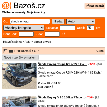
Přidat inzerát
Oblíbené inzeráty
,
Moje inzeráty
Co:
Lokalita:
Okolí:
km
Cena od:
- do:
Kč
Hlavní stránka
>
Auto
>
skoda enyaq
Cena
1-20 inzerátů z 467
Nové inzeráty e-mailem
Škoda Enyaq Coupé RS iV 220 kW ...
-
TOP
- [9.8.
2026]
Škoda
enyaq
Coupé RS iV 220 kW 4×4 82 kWh /
Tažné zaříz ...
Praha 10 - 101 00
828 000 Kč
Škoda Enyaq iV 80 150kW / Tepe ...
-
TOP
- [9.8.
2026]
Škoda
enyaq
iV 80 150kW / Tepelné čerpadlo /