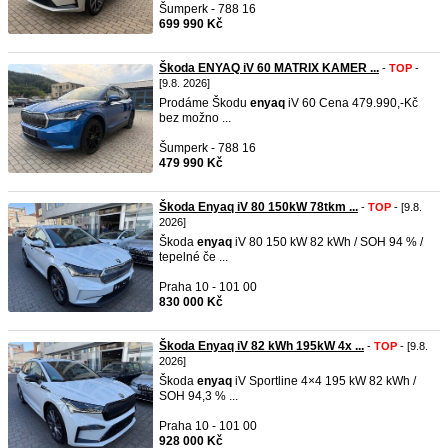
Šumperk - 788 16
699 990 Kč
Škoda ENYAQ iV 60 MATRIX KAMER ...
-
TOP
-
[9.8. 2026]
Prodáme Škodu
enyaq
iV 60 Cena 479.990,-Kč
bez možno ...
Šumperk - 788 16
479 990 Kč
Škoda Enyaq iV 80 150kW 78tkm ...
-
TOP
- [9.8.
2026]
Škoda
enyaq
iV 80 150 kW 82 kWh / SOH 94 % /
tepelné če ...
Praha 10 - 101 00
830 000 Kč
Škoda Enyaq iV 82 kWh 195kW 4x ...
-
TOP
- [9.8.
2026]
Škoda
enyaq
iV Sportline 4×4 195 kW 82 kWh /
SOH 94,3 % ...
Praha 10 - 101 00
928 000 Kč