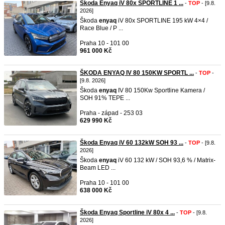
Škoda Enyaq iV 80x SPORTLINE 1 ...
-
TOP
- [9.8.
2026]
Škoda
enyaq
iV 80x SPORTLINE 195 kW 4×4 /
Race Blue / P ...
Praha 10 - 101 00
961 000 Kč
ŠKODA ENYAQ IV 80 150KW SPORTL ...
-
TOP
-
[9.8. 2026]
Škoda
enyaq
IV 80 150Kw Sportline Kamera /
SOH 91% TEPE ...
Praha - západ - 253 03
629 990 Kč
Škoda Enyaq iV 60 132kW SOH 93 ...
-
TOP
- [9.8.
2026]
Škoda
enyaq
iV 60 132 kW / SOH 93,6 % / Matrix-
Beam LED ...
Praha 10 - 101 00
638 000 Kč
Škoda Enyaq Sportline iV 80x 4 ...
-
TOP
- [9.8.
2026]