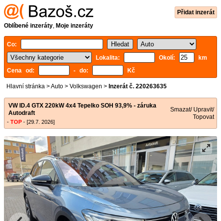
Přidat inzerát
Oblíbené inzeráty
,
Moje inzeráty
Co:
Lokalita:
Okolí:
km
Cena od:
- do:
Kč
Hlavní stránka
>
Auto
>
Volkswagen
>
Inzerát č. 220263635
VW ID.4 GTX 220kW 4x4 Tepelko SOH 93,9% - záruka
Smazat/ Upravit/
Autodraft
Topovat
-
TOP
- [29.7. 2026]