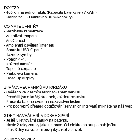
DOJEZD
- 460 km na jedno nabití. (Kapacita baterky je 77 kWh.)
- Nabito za ~30 minut (na 80 % kapacity).
CO MÁTE UVNITŘ?
- Nezávislá klimatizace.
- Adaptivní tempomat.
- AppConect.
- Ambientní osvětlení interiéru.
- Spoustu USB-C portů.
- Tažné z výroby.
- Pohon 4x4.
- Kožený interiér.
- Tepelné čerpadlo.
- Parkovací kamera.
- Head-up display.
ZPRÁVA MECHANIKŮ AUTORIZÁKU
- Ověřeno ve vlastním autorizovaném servisu.
- Prověřili jsme každý šroubek, každou zastávku.
- Kapacita baterie ověřená nezávislým testem.
- Pro podrobný přehled dodržování servisních intervalů mrkněte na náš web.
3 DNY NA VRÁCENÍ. A DOBRÉ SPANÍ
- Ještě 5 let tovární záruky na baterku.
- Navíc 2 roky záruky jako na nové. Od elektromotoru po nabíječku.
- Plus 3 dny na vrácení bez jakýchkoliv otázek.
ZAJÍMÁ VÁS VÍC?