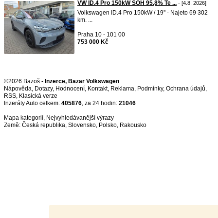
VW ID.4 Pro 150kW SOH 95,8% Te ...
- [4.8. 2026]
Volkswagen ID.4 Pro 150kW / 19'' - Najeto 69 302
km. ...
Praha 10 - 101 00
753 000 Kč
©2026 Bazoš -
Inzerce, Bazar Volkswagen
Nápověda
,
Dotazy
,
Hodnocení
,
Kontakt
,
Reklama
,
Podmínky
,
Ochrana údajů
,
RSS
,
Inzeráty Auto celkem:
405876
, za 24 hodin:
21046
Mapa kategorií
,
Nejvyhledávanější výrazy
Země:
Česká republika
,
Slovensko
,
Polsko
,
Rakousko