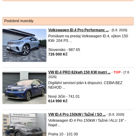
Podobné inzeráty
Volkswagen ID.4 Pro Performanc ...
- [5.8. 2026]
Ponúkam na predaj Volkswagen ID.4, výkon 150
KW- 204 PS ...
Slovensko - 987 65
726 000 Kč
VW ID.4 PRO 82kwh 150 KW matri ...
-
TOP
- [7.8.
2026]
Digitální servisní plán k dispozici. CEBIA BEZ
NEHOD ...
Nový Jičín - 741 01
614 990 Kč
VW ID.4 Pro 150kW / Tažné / SO ...
- [5.8. 2026]
Volkswagen ID.4 Pro 150kW / Tažné / ALU 19'' -
Najet ...
Praha 10 - 101 00