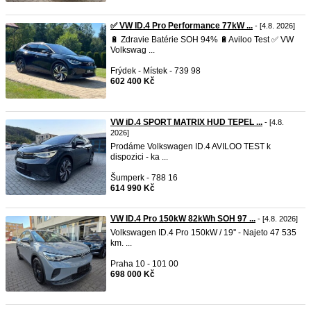
✅ VW ID.4 Pro Performance 77kW ...
- [4.8. 2026]
🔋 Zdravie Batérie SOH 94% 🔋Aviloo Test ✅ VW
Volkswag ...
Frýdek - Místek - 739 98
602 400 Kč
VW iD.4 SPORT MATRIX HUD TEPEL ...
- [4.8.
2026]
Prodáme Volkswagen ID.4 AVILOO TEST k
dispozici - ka ...
Šumperk - 788 16
614 990 Kč
VW ID.4 Pro 150kW 82kWh SOH 97 ...
- [4.8. 2026]
Volkswagen ID.4 Pro 150kW / 19'' - Najeto 47 535
km. ...
Praha 10 - 101 00
698 000 Kč