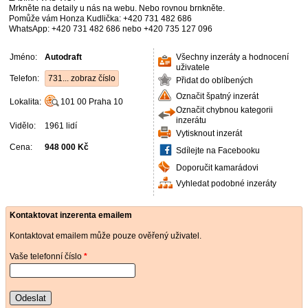
Mrkněte na detaily u nás na webu. Nebo rovnou brnkněte.
Pomůže vám Honza Kudlička: +420 731 482 686
WhatsApp: +420 731 482 686 nebo +420 735 127 096
Jméno:
Autodraft
Všechny inzeráty a hodnocení
uživatele
Telefon:
731... zobraz číslo
Přidat do oblíbených
Označit špatný inzerát
Lokalita:
101 00
Praha 10
Označit chybnou kategorii
inzerátu
Vidělo:
1961 lidí
Vytisknout inzerát
Cena:
948 000 Kč
Sdílejte na Facebooku
Doporučit kamarádovi
Vyhledat podobné inzeráty
Kontaktovat inzerenta emailem
Kontaktovat emailem může pouze ověřený uživatel.
Vaše telefonní číslo
*
Odeslat