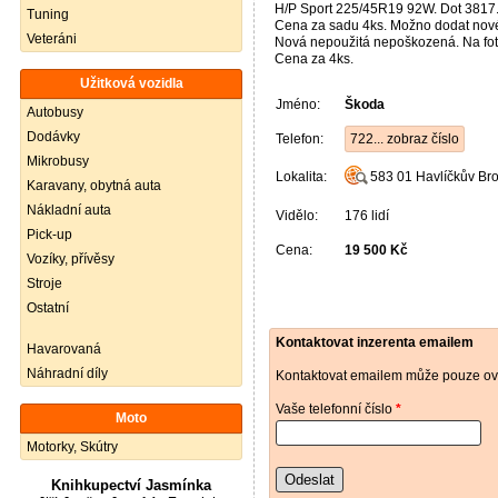
H/P Sport 225/45R19 92W. Dot 3817
Tuning
Cena za sadu 4ks. Možno dodat nové 
Veteráni
Nová nepoužitá nepoškozená. Na fot
Cena za 4ks.
Užitková vozidla
Jméno:
Škoda
Autobusy
Dodávky
Telefon:
722... zobraz číslo
Mikrobusy
Lokalita:
583 01
Havlíčkův Br
Karavany, obytná auta
Nákladní auta
Vidělo:
176 lidí
Pick-up
Cena:
19 500 Kč
Vozíky, přívěsy
Stroje
Ostatní
Kontaktovat inzerenta emailem
Havarovaná
Náhradní díly
Kontaktovat emailem může pouze ově
Vaše telefonní číslo
*
Moto
Motorky, Skútry
Odeslat
Knihkupectví Jasmínka