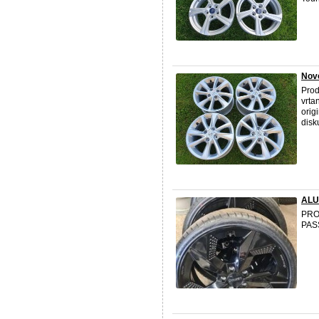
Nové
Prod
vrta
orig
disk
ALU
PRO
PAS