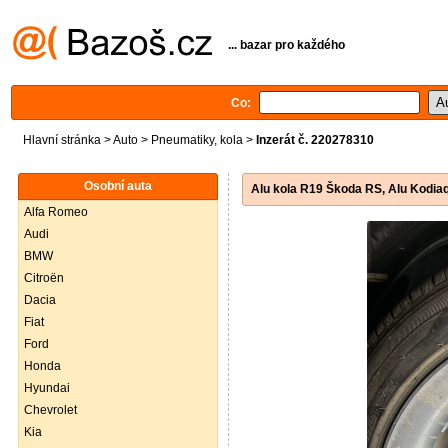
... bazar pro každého
Co:
Hlavní stránka
>
Auto
>
Pneumatiky, kola
>
Inzerát č. 220278310
Osobní auta
Alu kola R19 Škoda RS, Alu Kodia
Alfa Romeo
Audi
BMW
Citroën
Dacia
Fiat
Ford
Honda
Hyundai
Chevrolet
Kia