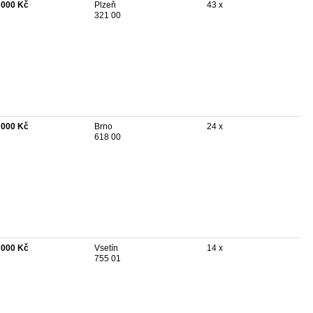
 000 Kč
Plzeň
43 x
321 00
 000 Kč
Brno
24 x
618 00
 000 Kč
Vsetín
14 x
755 01