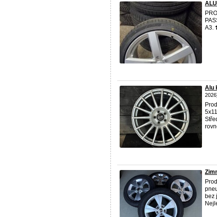
ALU
PRO
PAS
A3.
Alu 
2026
Prod
5x11
Stře
rovn
Zimn
Prod
pneu
bez 
Nejl