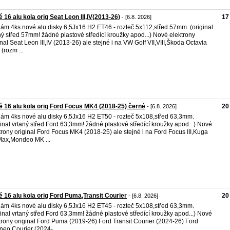
 16 alu kola orig Seat Leon III,IV(2013-26)
17
- [6.8. 2026]
ám 4ks nové alu disky 6,5Jx16 H2 ET46 - rozteč 5x112,střed 57mm. (original
ný střed 57mm! žádné plastové středící kroužky apod...) Nové elektrony
inal Seat Leon III,IV (2013-26) ale stejné i na VW Golf VII,VIII,Škoda Octavia
V. (rozm ...
 16 alu kola orig Ford Focus MK4 (2018-25) černé
20
- [6.8. 2026]
ám 4ks nové alu disky 6,5Jx16 H2 ET50 - rozteč 5x108,střed 63,3mm.
ginal vrtaný střed Ford 63,3mm! žádné plastové středící kroužky apod...) Nové
trony original Ford Focus MK4 (2018-25) ale stejné i na Ford Focus III,Kuga
Max,Mondeo MK ...
 16 alu kola orig Ford Puma,Transit Courier
20
- [6.8. 2026]
ám 4ks nové alu disky 6,5Jx16 H2 ET45 - rozteč 5x108,střed 63,3mm.
ginal vrtaný střed Ford 63,3mm! žádné plastové středící kroužky apod...) Nové
trony original Ford Puma (2019-26) Ford Transit Courier (2024-26) Ford
neo Courier (2024- ...