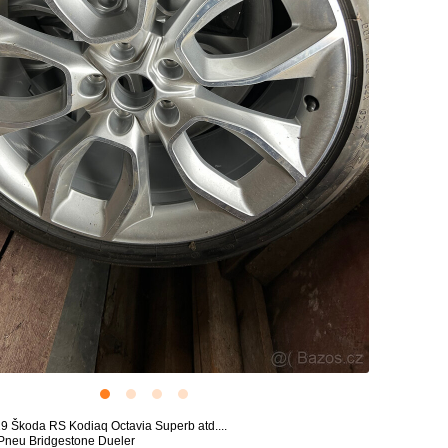
19 Škoda RS Kodiaq Octavia Superb atd....
 Pneu Bridgestone Dueler