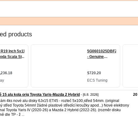
 15 alu kola orig Toyota Yaris-Mazda 2 Hybrid
20
- [6.8. 2026]
ám 4ks nové alu disky 6Jx15 ET45 - rozteč 5x100,střed 54mm. (original
ný střed Toyota 54mm! žádné plastové středící kroužky apod...) Nové elektrony
inal Toyota Yaris IV (2020-26) a Mazda 2 Hybrid (2022-26). (rozměr disku
ě dle TP - ž ...