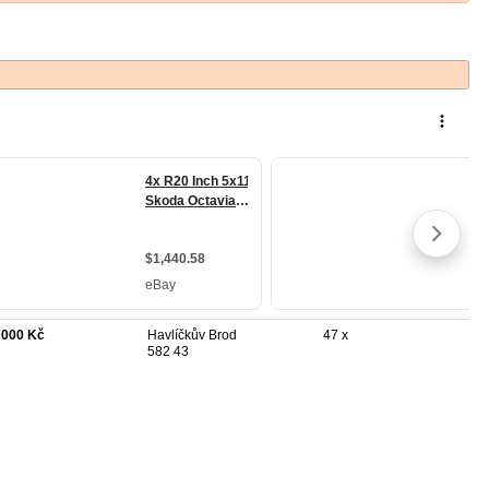
 000 Kč
Havlíčkův Brod
47 x
582 43