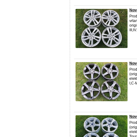
Nové
Prod
vrta
orig
III,I
Nové
Prod
(ori
elek
I,C-
Nové
Prod
(ori
elek
Tour