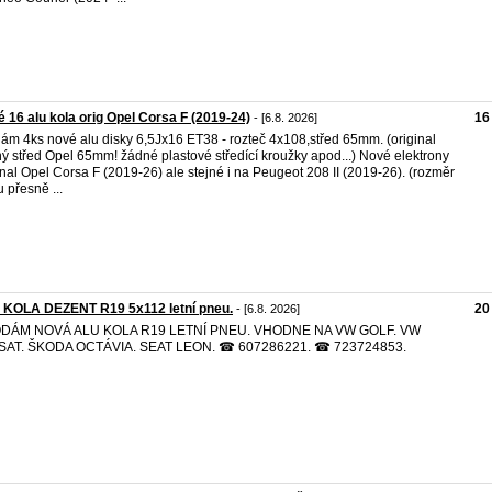
 16 alu kola orig Opel Corsa F (2019-24)
16
- [6.8. 2026]
ám 4ks nové alu disky 6,5Jx16 ET38 - rozteč 4x108,střed 65mm. (original
ný střed Opel 65mm! žádné plastové středící kroužky apod...) Nové elektrony
inal Opel Corsa F (2019-26) ale stejné i na Peugeot 208 II (2019-26). (rozměr
u přesně ...
 KOLA DEZENT R19 5x112 letní pneu.
20
- [6.8. 2026]
DÁM NOVÁ ALU KOLA R19 LETNÍ PNEU. VHODNE NA VW GOLF. VW
SAT. ŠKODA OCTÁVIA. SEAT LEON. ☎ 607286221. ☎ 723724853.