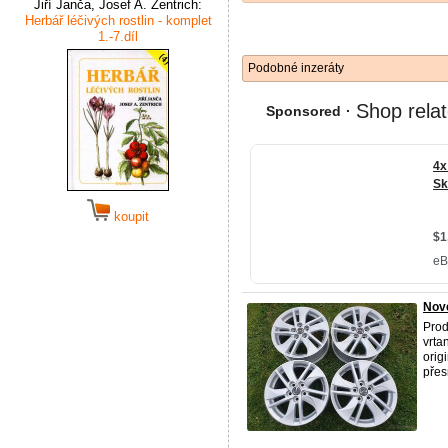
Jiří Janča, Josef A. Zentrich:
Herbář léčivých rostlin - komplet
1.-7.díl
Podobné inzeráty
koupit
Nové
Prod
vrta
orig
přesn