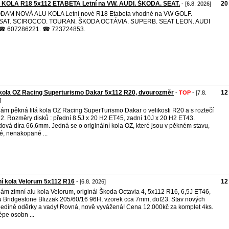
 KOLA R18 5x112 ETABETA Letní na VW. AUDI. ŠKODA. SEAT.
20
- [6.8. 2026]
DAM NOVÁ ALU KOLA Letní nové R18 Etabeta vhodné na VW GOLF.
SAT. SCIROCCO. TOURAN. ŠKODA OCTÁVIA. SUPERB. SEAT LEON. AUDI
 ☎ 607286221. ☎ 723724853.
kola OZ Racing Superturismo Dakar 5x112 R20, dvourozměr
12
-
TOP
- [7.8.
]
ám pěkná litá kola OZ Racing SuperTurismo Dakar o velikosti R20 a s roztečí
2. Rozměry disků : přední 8.5J x 20 H2 ET45, zadní 10J x 20 H2 ET43.
dová díra 66,6mm. Jedná se o originální kola OZ, které jsou v pěkném stavu,
é, nenakopané ...
í kola Velorum 5x112 R16
12
- [6.8. 2026]
ám zimní alu kola Velorum, originál Škoda Octavia 4, 5x112 R16, 6,5J ET46,
 Bridgestone Blizzak 205/60/16 96H, vzorek cca 7mm, dot23. Stav nových
jediné oděrky a vady! Rovná, nově vyvážená! Cena 12.000kč za komplet 4ks.
épe osobn ...