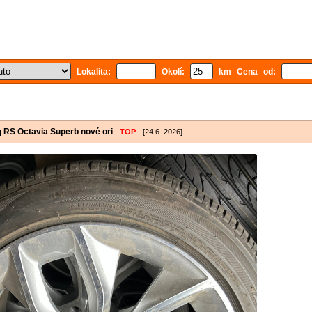
Lokalita:
Okolí:
km Cena od:
q RS Octavia Superb nové ori
-
TOP
- [24.6. 2026]