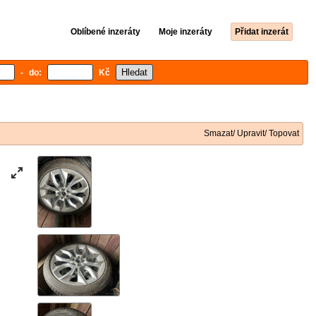
Oblíbené inzeráty
Moje inzeráty
Přidat inzerát
- do:
Kč
Smazat/ Upravit/ Topovat