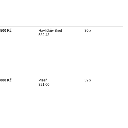
 500 Kč
Havlíčkův Brod
30 x
582 43
 000 Kč
Plzeň
39 x
321 00