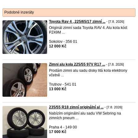
Podobné inzeráty
Toyota Rav 4 , 225/65/17 zimní ...
- [7.8. 2026]
Originál zimní sada Toyota RAV 4. Alu kola kód:
PZ49M ...
Sokolov - 356 01
12 000 Kč
Zimni alu kola 225/55 97V R17 ...
- [7.8. 2026]
Prodám zimni alu sadu disky litá kola elektrony
včetně ...
Trutnov - 541 01
13 000 Kč
235/55 R18 zimní originální al ...
- [7.8. 2026]
Nabízím originální alu sadu VW Sebring na
zimních pneum ...
Praha 4 - 149 00
17 000 Kč