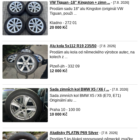
VW Tiguan -18" Kingston + zimn ...
- [7.8. 2026]
Prodám sadu 18" alu Kingston (originál VW
Tiguan, použi ...
Kladno - 272 01
20 000 Kč
Alu kola 5x112 R19 235/50
- [7.8. 2026]
Prodám alu kola od německého výrobce autec, na
kolech z ...
Plzeň-jih - 332 09
12 000 Kč
Sada zimních kol BMW X5 / X6 ( ...
- [7.8. 2026]
Sada zimních kol BMW X5 / X6 (E70, E71)
Originální alu ...
Praha 10 - 100 00
10 000 Kč
Aludisky PLATIN P69 Silver
- [7.8. 2026]
Prodám 5 ks Alukol renovované německé značky