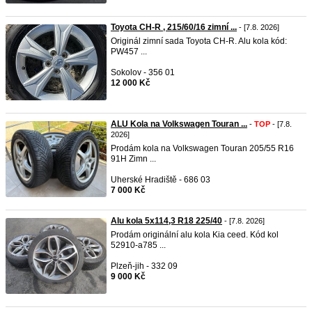
Toyota CH-R , 215/60/16 zimní ...
- [7.8. 2026]
Originál zimní sada Toyota CH-R. Alu kola kód:
PW457 ...
Sokolov - 356 01
12 000 Kč
ALU Kola na Volkswagen Touran ...
-
TOP
- [7.8.
2026]
Prodám kola na Volkswagen Touran 205/55 R16
91H Zimn ...
Uherské Hradiště - 686 03
7 000 Kč
Alu kola 5x114,3 R18 225/40
- [7.8. 2026]
Prodám originální alu kola Kia ceed. Kód kol
52910-a785 ...
Plzeň-jih - 332 09
9 000 Kč