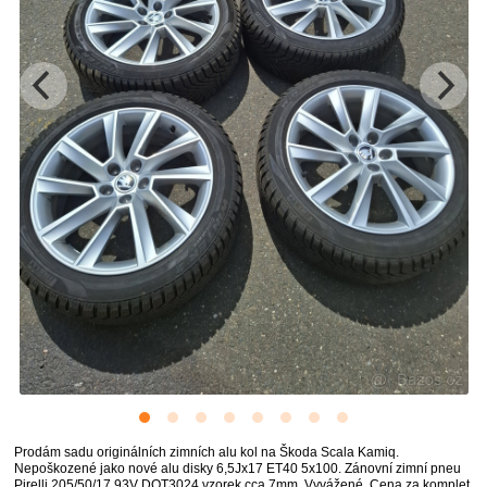
Prodám sadu originálních zimních alu kol na Škoda Scala Kamiq.
Nepoškozené jako nové alu disky 6,5Jx17 ET40 5x100. Zánovní zimní pneu
Pirelli 205/50/17 93V DOT3024 vzorek cca 7mm. Vyvážené. Cena za komplet