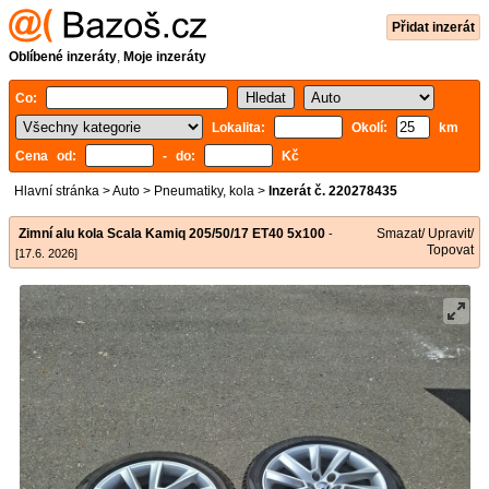
Přidat inzerát
Oblíbené inzeráty
,
Moje inzeráty
Co:
Lokalita:
Okolí:
km
Cena od:
- do:
Kč
Hlavní stránka
>
Auto
>
Pneumatiky, kola
>
Inzerát č. 220278435
Zimní alu kola Scala Kamiq 205/50/17 ET40 5x100
Smazat/ Upravit/
-
Topovat
[17.6. 2026]