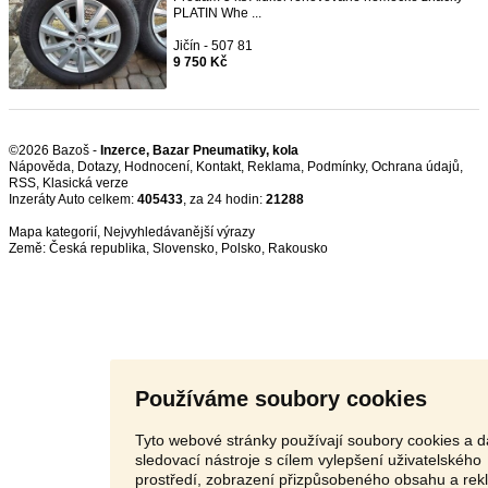
PLATIN Whe ...
Jičín - 507 81
9 750 Kč
©2026 Bazoš -
Inzerce, Bazar Pneumatiky, kola
Nápověda
,
Dotazy
,
Hodnocení
,
Kontakt
,
Reklama
,
Podmínky
,
Ochrana údajů
,
RSS
,
Inzeráty Auto celkem:
405433
, za 24 hodin:
21288
Mapa kategorií
,
Nejvyhledávanější výrazy
Země:
Česká republika
,
Slovensko
,
Polsko
,
Rakousko
Používáme soubory cookies
Tyto webové stránky používají soubory cookies a d
sledovací nástroje s cílem vylepšení uživatelského
prostředí, zobrazení přizpůsobeného obsahu a rek