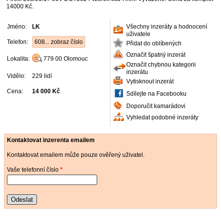
14000 Kč.
Jméno:
LK
Všechny inzeráty a hodnocení
uživatele
Telefon:
608... zobraz číslo
Přidat do oblíbených
Označit špatný inzerát
Lokalita:
779 00
Olomouc
Označit chybnou kategorii
inzerátu
Vidělo:
229 lidí
Vytisknout inzerát
Cena:
14 000 Kč
Sdílejte na Facebooku
Doporučit kamarádovi
Vyhledat podobné inzeráty
Kontaktovat inzerenta emailem
Kontaktovat emailem může pouze ověřený uživatel.
Vaše telefonní číslo
*
Odeslat