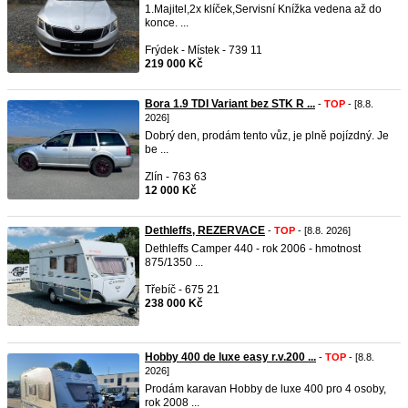
1.Majitel,2x klíček,Servisní Knížka vedena až do
konce. ...
Frýdek - Místek - 739 11
219 000 Kč
Bora 1.9 TDI Variant bez STK R ...
-
TOP
- [8.8.
2026]
Dobrý den, prodám tento vůz, je plně pojízdný. Je
be ...
Zlín - 763 63
12 000 Kč
Dethleffs, REZERVACE
-
TOP
- [8.8. 2026]
Dethleffs Camper 440 - rok 2006 - hmotnost
875/1350 ...
Třebíč - 675 21
238 000 Kč
Hobby 400 de luxe easy r.v.200 ...
-
TOP
- [8.8.
2026]
Prodám karavan Hobby de luxe 400 pro 4 osoby,
rok 2008 ...