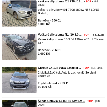
veškere díly z bmw f01 730d 18 ...
-
TOP
- [8.8.
2026]
veškere díly z bmw f01 730d 180kw N57 LONG
Blatník, ...
Benešov - 256 01
1 000 Kč
Veškeré díly z bmw f11 f10 3.0 ...
-
TOP
- [8.8. 2026]
Veškeré díly z bmw f10 3.0d 190kw n57... LCI cena
za h ...
Benešov - 256 01
1 000 Kč
Citroen C4 1.4i 70kw 2.Majitel ...
-
TOP
- [8.8. 2026]
2.Majitel,2xKlíček,Auto je zachovalé Servisní
knížka ve ...
Frýdek - Místek - 739 11
99 000 Kč
Škoda Octavia 1.6TDI 85 KW 1.M ...
-
TOP
- [8.8.
2026]