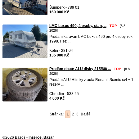
Šumperk - 789 01
169 000 Kč
LMC Luxus 490, 4 osoby, stan, ...
-
TOP
- [8.8.
2026]
Prodám karavan LMC Luxus 490 pro 4 osoby, rok
1998. Hez ...
Kolín - 281 04
135 000 Kč
Prodám obuté ALU disky 215/60/ ...
-
TOP
- [8.8.
2026]
Prodám ALU Hliníky z auta Renault Scénic rx4 + 1
rezerv ...
Chrudim - 538 25
4 000 Kč
Stránka:
1
2
3
Další
©2026 Bazoš -
Inzerce, Bazar