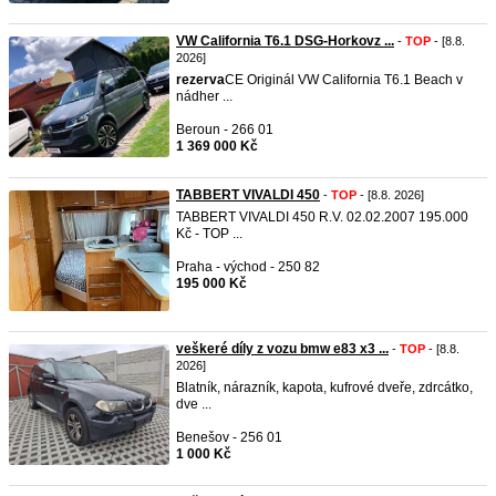
VW California T6.1 DSG-Horkovz ...
-
TOP
- [8.8.
2026]
rezerva
CE Originál VW California T6.1 Beach v
nádher ...
Beroun - 266 01
1 369 000 Kč
TABBERT VIVALDI 450
-
TOP
- [8.8. 2026]
TABBERT VIVALDI 450 R.V. 02.02.2007 195.000
Kč - TOP ...
Praha - východ - 250 82
195 000 Kč
veškeré díly z vozu bmw e83 x3 ...
-
TOP
- [8.8.
2026]
Blatník, nárazník, kapota, kufrové dveře, zdrcátko,
dve ...
Benešov - 256 01
1 000 Kč