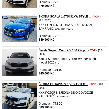
Olomouc - 772 00
479 900 Kč
ŠKODA SCALA 1,0TSi 81kW STYLE ...
-
TOP
-
[8.8. 2026]
XXX POZOR NEJEDNÁ SE O DOVOZ ZE
ZAHRANIČÍ!xxx- nehrozí ...
Olomouc - 772 00
349 900 Kč
Škoda Superb Combi iV 150 kW p ...
-
TOP
- [8.8.
2026]
Škoda Superb Combi iV, 150 kW (204 koní) /
model 2025 / ...
Praha 10 - 101 00
845 000 Kč
ŠKODA OCTAVIA IV 1,5TSi G-TEC ...
-
TOP
- [8.8.
2026]
XXX POZOR NEJEDNÁ SE O DOVOZ ZE
ZAHRANIČÍ!xxx- nehrozí ...
Olomouc - 772 00
389 900 Kč