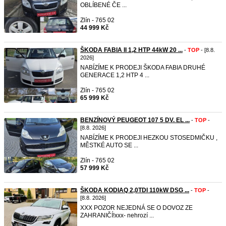
OBLÍBENÉ ČE ...
Zlín - 765 02
44 999 Kč
ŠKODA FABIA II 1,2 HTP 44kW 20 ...
-
TOP
- [8.8.
2026]
NABÍZÍME K PRODEJI ŠKODA FABIA DRUHÉ
GENERACE 1,2 HTP 4 ...
Zlín - 765 02
65 999 Kč
BENZÍNOVÝ PEUGEOT 107 5 DV. EL ...
-
TOP
-
[8.8. 2026]
NABÍZÍME K PRODEJI HEZKOU STOSEDMIČKU ,
MĚSTKÉ AUTO SE ...
Zlín - 765 02
57 999 Kč
ŠKODA KODIAQ 2,0TDI 110kW DSG ...
-
TOP
-
[8.8. 2026]
XXX POZOR NEJEDNÁ SE O DOVOZ ZE
ZAHRANIČÍ!xxx- nehrozí ...