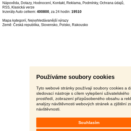
Nápověda
,
Dotazy
,
Hodnocení
,
Kontakt
,
Reklama
,
Podmínky
,
Ochrana údajů
,
RSS
,
Inzeráty Auto celkem:
400800
, za 24 hodin:
19510
Mapa kategorií
,
Nejvyhledávanější výrazy
Země:
Česká republika
,
Slovensko
,
Polsko
,
Rakousko
Používáme soubory cookies
Tyto webové stránky používají soubory cookies a d
sledovací nástroje s cílem vylepšení uživatelského
prostředí, zobrazení přizpůsobeného obsahu a rek
analýzy návštěvnosti webových stránek a zjištění z
návštěvnosti.
Souhlasím