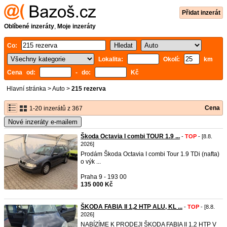
Přidat inzerát
Oblíbené inzeráty
,
Moje inzeráty
Co:
Lokalita:
Okolí:
km
Cena od:
- do:
Kč
Hlavní stránka
>
Auto
>
215 rezerva
Cena
1-20 inzerátů z 367
Nové inzeráty e-mailem
Škoda Octavia I combi TOUR 1.9 ...
-
TOP
- [8.8.
2026]
Prodám Škoda Octavia I combi Tour 1.9 TDi (nafta)
o výk ...
Praha 9 - 193 00
135 000 Kč
ŠKODA FABIA II 1,2 HTP ALU, KL ...
-
TOP
- [8.8.
2026]
NABÍZÍME K PRODEJI ŠKODA FABIA II 1,2 HTP V