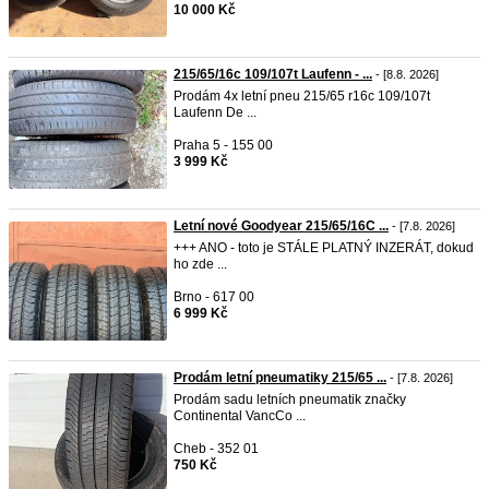
10 000 Kč
215/65/16c 109/107t Laufenn - ...
- [8.8. 2026]
Prodám 4x letní pneu 215/65 r16c 109/107t
Laufenn De ...
Praha 5 - 155 00
3 999 Kč
Letní nové Goodyear 215/65/16C ...
- [7.8. 2026]
+++ ANO - toto je STÁLE PLATNÝ INZERÁT, dokud
ho zde ...
Brno - 617 00
6 999 Kč
Prodám letní pneumatiky 215/65 ...
- [7.8. 2026]
Prodám sadu letních pneumatik značky
Continental VancCo ...
Cheb - 352 01
750 Kč