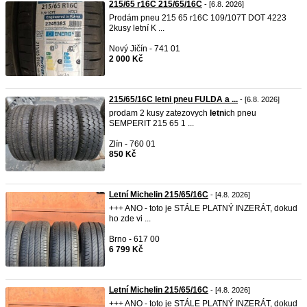
215/65 r16C 215/65/16C
- [6.8. 2026]
Prodám pneu 215 65 r16C 109/107T DOT 4223
2kusy letní K ...
Nový Jičín - 741 01
2 000 Kč
215/65/16C letni pneu FULDA a ...
- [6.8. 2026]
prodam 2 kusy zatezovych
letni
ch pneu
SEMPERIT 215 65 1 ...
Zlín - 760 01
850 Kč
Letní Michelin 215/65/16C
- [4.8. 2026]
+++ ANO - toto je STÁLE PLATNÝ INZERÁT, dokud
ho zde vi ...
Brno - 617 00
6 799 Kč
Letní Michelin 215/65/16C
- [4.8. 2026]
+++ ANO - toto je STÁLE PLATNÝ INZERÁT, dokud