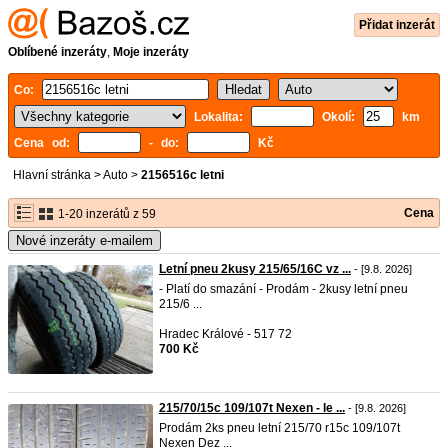
Přidat inzerát
Oblíbené inzeráty
,
Moje inzeráty
Co:
Lokalita:
Okolí:
km
Cena od:
- do:
Kč
Hlavní stránka
>
Auto
>
2156516c letni
Cena
1-20 inzerátů z 59
Nové inzeráty e-mailem
Letní pneu 2kusy 215/65/16C vz ...
- [9.8. 2026]
- Platí do smazání - Prodám - 2kusy letní pneu
215/6 ...
Hradec Králové - 517 72
700 Kč
215/70/15c 109/107t Nexen - le ...
- [9.8. 2026]
Prodám 2ks pneu letní 215/70 r15c 109/107t
Nexen Dez ...