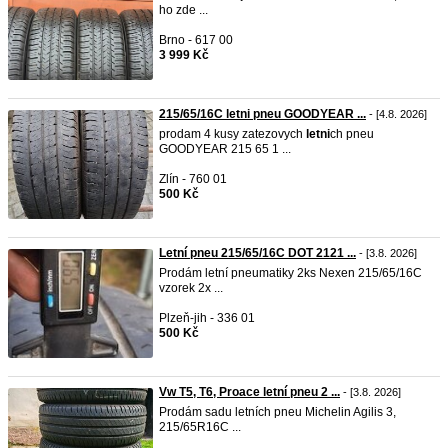
ho zde ...
Brno - 617 00
3 999 Kč
215/65/16C letni pneu GOODYEAR ...
- [4.8. 2026]
prodam 4 kusy zatezovych
letni
ch pneu
GOODYEAR 215 65 1 ...
Zlín - 760 01
500 Kč
Letní pneu 215/65/16C DOT 2121 ...
- [3.8. 2026]
Prodám letní pneumatiky 2ks Nexen 215/65/16C
vzorek 2x ...
Plzeň-jih - 336 01
500 Kč
Vw T5, T6, Proace letní pneu 2 ...
- [3.8. 2026]
Prodám sadu letních pneu Michelin Agilis 3,
215/65R16C ...