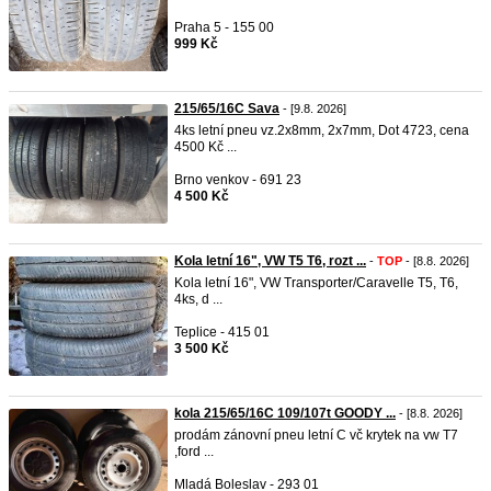
Praha 5 - 155 00
999 Kč
215/65/16C Sava
- [9.8. 2026]
4ks letní pneu vz.2x8mm, 2x7mm, Dot 4723, cena
4500 Kč ...
Brno venkov - 691 23
4 500 Kč
Kola letní 16", VW T5 T6, rozt ...
-
TOP
- [8.8. 2026]
Kola letní 16", VW Transporter/Caravelle T5, T6,
4ks, d ...
Teplice - 415 01
3 500 Kč
kola 215/65/16C 109/107t GOODY ...
- [8.8. 2026]
prodám zánovní pneu letní C vč krytek na vw T7
,ford ...
Mladá Boleslav - 293 01