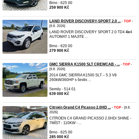
Brno - 625 00
259 900 Kč
LAND ROVER DISCOVERY-SPORT 2.0 ...
-
TOP
-
[9.8. 2026]
LAND ROVER DISCOVERY SPORT 2.0 TD4
4x
4
AUTOMAT 1 MAJITE ...
Brno - 620 00
279 900 Kč
GMC SIERRA K1500 SLT CREWCAB - ...
-
TOP
-
[9.8. 2026]
2014 GMC SIERRA K1500 SLT – 5.3 V8
260kW/360HP s šestis ...
Semily - 514 01
639 000 Kč
Citroën Grand C4 Picasso 2.0HD ...
-
TOP
- [9.8.
2026]
CITROEN C4 GRAND PICASSO 2.0HDi SHINE -
7MÍST - 110KW - ...
Brno - 625 00
285 000 Kč