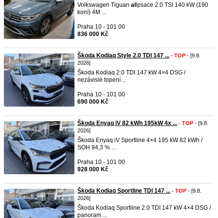
Volkswagen Tiguan
al
lpsace 2.0 TSI 140 kW (190
koní) 4M ...
Praha 10 - 101 00
836 000 Kč
Škoda Kodiaq Style 2.0 TDI 147 ...
-
TOP
- [9.8.
2026]
Škoda Kodiaq 2.0 TDI 147 kW 4×4 DSG /
nezávislé topení ...
Praha 10 - 101 00
690 000 Kč
Škoda Enyaq iV 82 kWh 195kW 4x ...
-
TOP
- [9.8.
2026]
Škoda Enyaq iV Sportline 4×4 195 kW 82 kWh /
SOH 94,3 % ...
Praha 10 - 101 00
928 000 Kč
Škoda Kodiaq Sportline TDI 147 ...
-
TOP
- [9.8.
2026]
Škoda Kodiaq Sportline 2.0 TDI 147 kW 4×4 DSG /
panoram ...