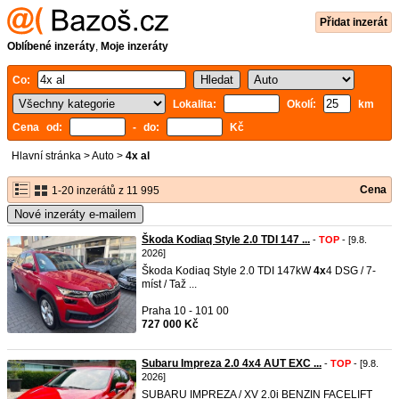
Přidat inzerát
Oblíbené inzeráty
,
Moje inzeráty
Co:
Lokalita:
Okolí:
km
Cena od:
- do:
Kč
Hlavní stránka
>
Auto
>
4x al
Cena
1-20 inzerátů z 11 995
Nové inzeráty e-mailem
Škoda Kodiaq Style 2.0 TDI 147 ...
-
TOP
- [9.8.
2026]
Škoda Kodiaq Style 2.0 TDI 147kW
4x
4 DSG / 7-
míst / Taž ...
Praha 10 - 101 00
727 000 Kč
Subaru Impreza 2.0 4x4 AUT EXC ...
-
TOP
- [9.8.
2026]
SUBARU IMPREZA / XV 2.0i BENZIN FACELIFT