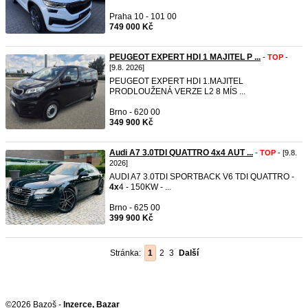
Praha 10 - 101 00
749 000 Kč
PEUGEOT EXPERT HDI 1 MAJITEL P ...
-
TOP
-
[9.8. 2026]
PEUGEOT EXPERT HDI 1.MAJITEL
PRODLOUŽENÁ VERZE L2 8 MÍS ...
Brno - 620 00
349 900 Kč
Audi A7 3.0TDI QUATTRO 4x4 AUT ...
-
TOP
- [9.8.
2026]
AUDI A7 3.0TDI SPORTBACK V6 TDI QUATTRO -
4x
4 - 150KW - ...
Brno - 625 00
399 900 Kč
Stránka:
1
2
3
Další
©2026 Bazoš -
Inzerce, Bazar