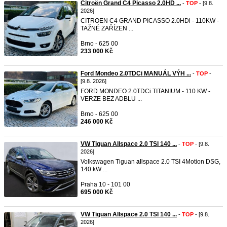
Citroën Grand C4 Picasso 2.0HD ...
-
TOP
- [9.8.
2026]
CITROEN C4 GRAND PICASSO 2.0HDi - 110KW -
TAŽNÉ ZAŘÍZEN ...
Brno - 625 00
233 000 Kč
Ford Mondeo 2.0TDCi MANUÁL VÝH ...
-
TOP
-
[9.8. 2026]
FORD MONDEO 2.0TDCi TITANIUM - 110 KW -
VERZE BEZ ADBLU ...
Brno - 625 00
246 000 Kč
VW Tiguan Allspace 2.0 TSI 140 ...
-
TOP
- [9.8.
2026]
Volkswagen Tiguan
al
lspace 2.0 TSI 4Motion DSG,
140 kW ...
Praha 10 - 101 00
695 000 Kč
VW Tiguan Allspace 2.0 TSI 140 ...
-
TOP
- [9.8.
2026]