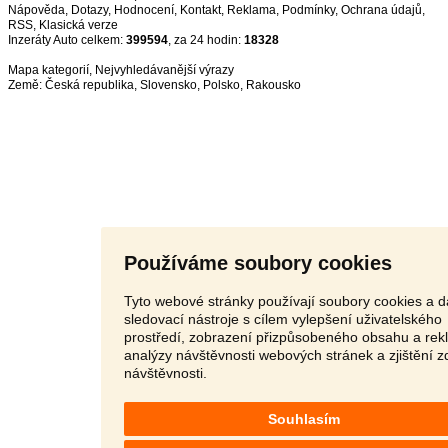
Nápověda
,
Dotazy
,
Hodnocení
,
Kontakt
,
Reklama
,
Podmínky
,
Ochrana údajů
,
RSS
,
Inzeráty Auto celkem:
399594
, za 24 hodin:
18328
Mapa kategorií
,
Nejvyhledávanější výrazy
Země:
Česká republika
,
Slovensko
,
Polsko
,
Rakousko
Používáme soubory cookies
Tyto webové stránky používají soubory cookies a d
sledovací nástroje s cílem vylepšení uživatelského
prostředí, zobrazení přizpůsobeného obsahu a rek
analýzy návštěvnosti webových stránek a zjištění z
návštěvnosti.
Souhlasím