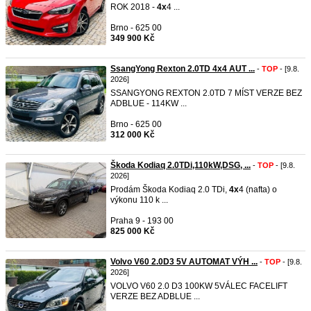
ROK 2018 -
4x
4 ...
Brno - 625 00
349 900 Kč
SsangYong Rexton 2.0TD 4x4 AUT ...
-
TOP
- [9.8.
2026]
SSANGYONG REXTON 2.0TD 7 MÍST VERZE BEZ
ADBLUE - 114KW ...
Brno - 625 00
312 000 Kč
Škoda Kodiaq 2.0TDi,110kW,DSG, ...
-
TOP
- [9.8.
2026]
Prodám Škoda Kodiaq 2.0 TDi,
4x
4 (nafta) o
výkonu 110 k ...
Praha 9 - 193 00
825 000 Kč
Volvo V60 2.0D3 5V AUTOMAT VÝH ...
-
TOP
- [9.8.
2026]
VOLVO V60 2.0 D3 100KW 5VÁLEC FACELIFT
VERZE BEZ ADBLUE ...