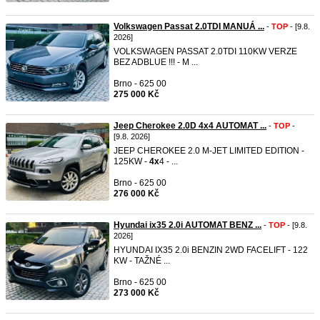
Volkswagen Passat 2.0TDI MANUÁ ...
-
TOP
- [9.8.
2026]
VOLKSWAGEN PASSAT 2.0TDI 110KW VERZE
BEZ ADBLUE !!! - M ...
Brno - 625 00
275 000 Kč
Jeep Cherokee 2.0D 4x4 AUTOMAT ...
-
TOP
-
[9.8. 2026]
JEEP CHEROKEE 2.0 M-JET LIMITED EDITION -
125KW -
4x
4 - ...
Brno - 625 00
276 000 Kč
Hyundai ix35 2.0i AUTOMAT BENZ ...
-
TOP
- [9.8.
2026]
HYUNDAI IX35 2.0i BENZIN 2WD FACELIFT - 122
KW - TAŽNÉ ...
Brno - 625 00
273 000 Kč