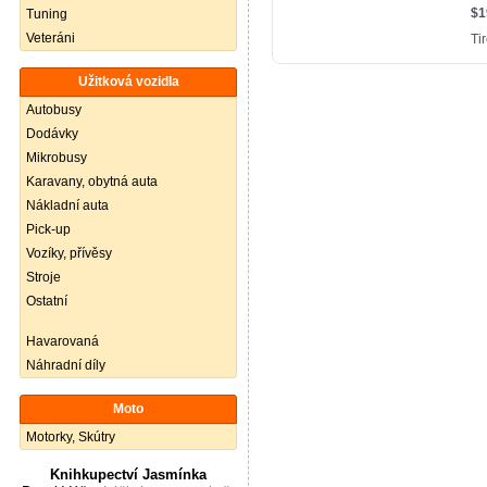
Tuning
Veteráni
Užitková vozidla
Autobusy
Dodávky
Mikrobusy
Karavany, obytná auta
Nákladní auta
Pick-up
Vozíky, přívěsy
Stroje
Ostatní
Havarovaná
Náhradní díly
Moto
Motorky, Skútry
Knihkupectví Jasmínka