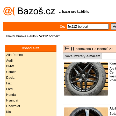
... bazar pro každého
Co:
Hlavní stránka
>
Auto
>
5x112 borbert
Osobní auta
Zobrazeno 1-3 inzerátů z 3
Alfa Romeo
Nové inzeráty e-mailem
Audi
Krás
BMW
Alu 
Citroën
Čer
kosm
Dacia
Pneu
Fiat
Ford
Honda
Hyundai
Chevrolet
Alu 
Kia
Sada