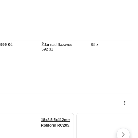
 999 Kč
Žďár nad Sázavou
95 x
592 31