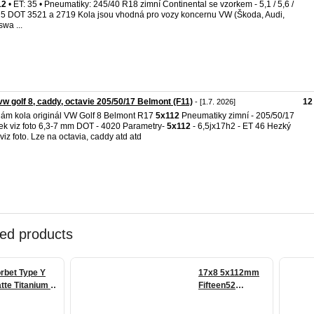
12
• ET: 35 • Pneumatiky: 245/40 R18 zimní Continental se vzorkem - 5,1 / 5,6 /
/ 5 DOT 3521 a 2719 Kola jsou vhodná pro vozy koncernu VW (Škoda, Audi,
swa ...
vw golf 8, caddy, octavie 205/50/17 Belmont (F11)
12
- [1.7. 2026]
ám kola originál VW Golf 8 Belmont R17
5x112
Pneumatiky zimní - 205/50/17
ek viz foto 6,3-7 mm DOT - 4020 Parametry-
5x112
- 6,5jx17h2 - ET 46 Hezký
 viz foto. Lze na octavia, caddy atd atd