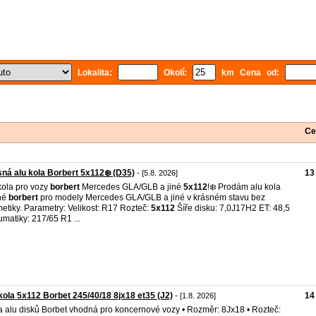
Lokalita:
Okolí:
km Cena od:
Ce
ná alu kola Borbert 5x112❄️ (D35)
13
- [5.8. 2026]
kola pro vozy
borbert
Mercedes GLA/GLB a jiné
5x112
!❄️ Prodám alu kola
né
borbert
pro modely Mercedes GLA/GLB a jiné v krásném stavu bez
etiky. Parametry: Velikost: R17 Rozteč:
5x112
Šíře disku: 7,0J17H2 ET: 48,5
matiky: 217/65 R1 ...
kola 5x112 Borbet 245/40/18 8jx18 et35 (J2)
14
- [1.8. 2026]
 alu disků Borbet vhodná pro koncernové vozy • Rozměr: 8Jx18 • Rozteč: