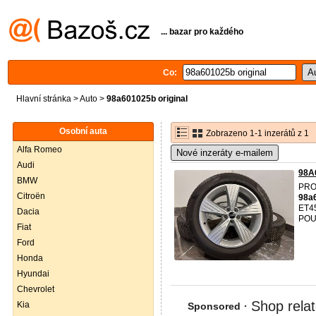
... bazar pro každého
Co:
Hlavní stránka
>
Auto
>
98a601025b original
Osobní auta
Zobrazeno 1-1 inzerátů z 1
Alfa Romeo
Nové inzeráty e-mailem
Audi
98A6
BMW
PRO
Citroën
98a
ET4
Dacia
POU
Fiat
Ford
Honda
Hyundai
Chevrolet
Kia