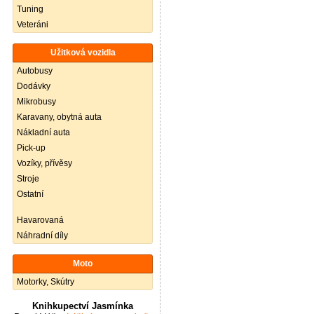
Tuning
Veteráni
Užitková vozidla
Autobusy
Dodávky
Mikrobusy
Karavany, obytná auta
Nákladní auta
Pick-up
Vozíky, přívěsy
Stroje
Ostatní
Havarovaná
Náhradní díly
Moto
Motorky, Skútry
Knihkupectví Jasmínka