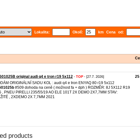
Lokalita:
Okolí:
km Cena od:
Ce
01025B original audi q4 e tron r19 5x112
25
-
TOP
- [27.7. 2026]
DÁM ORIGINÁLNÍ SADU KOL : audi q4 e tron ENYAQ 80 r19 5x112
601025b
#509 dohoda na ceně ( možnost fa + dph ) ROZMĚR: 8J 5X112 R19
5 , PNEU PIRELLI 235/55/19 AO ELE 101T 2X DEMO 2X7,7MM STAV:
ŽITÉ , 2XDEMO 2X 7,7MM 2021