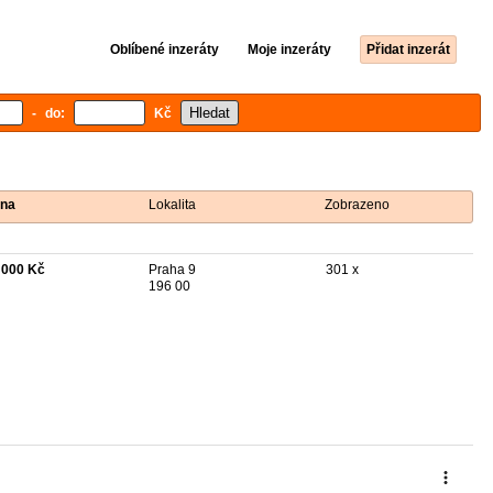
Oblíbené inzeráty
Moje inzeráty
Přidat inzerát
- do:
Kč
na
Lokalita
Zobrazeno
 000 Kč
Praha 9
301 x
196 00